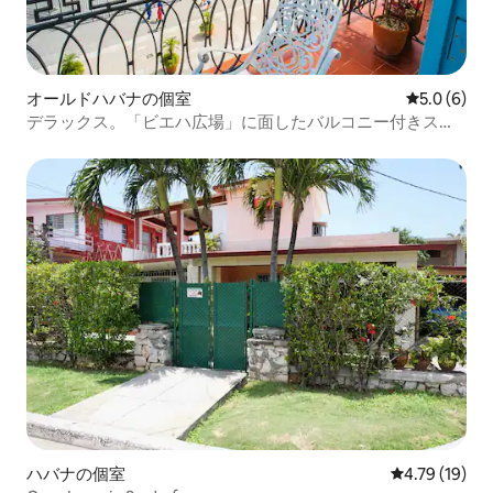
オールドハバナの個室
レビュー6
5.0 (6)
デラックス。「ビエハ広場」に面したバルコニー付きスイ
ート1
ハバナの個室
レビュー19件
4.79 (19)