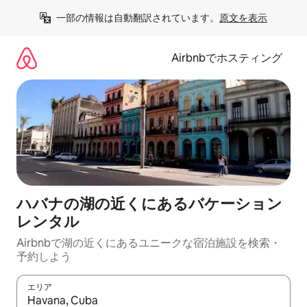
コ
一部の情報は自動翻訳されています。
原文を表示
ン
テ
ン
Airbnbでホスティング
ツ
に
ス
キ
ッ
プ
ハバナの湖の近くにあるバケーション
レンタル
Airbnbで湖の近くにあるユニークな宿泊施設を検索・
予約しよう
エリア
検索結果が表示されたら、上下の矢印キーを使って移動するか、