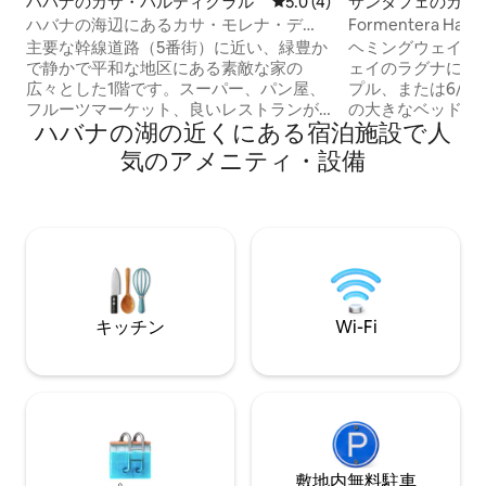
ハバナのカサ・パルティクラル
レビュー4件、5つ星中5.0
5.0 (4)
サンタフェのカサ
ラル
ハバナの海辺にあるカサ・モレナ・デ
ル・カリブ
主要な幹線道路（5番街）に近い、緑豊か
ヘミングウェイ・
で静かで平和な地区にある素敵な家の
ェイのラグナにあり
広々とした1階です。スーパー、パン屋、
プル、または6/8
フルーツマーケット、良いレストランが
の大きなベッドル
ハバナの湖の近くにある宿泊施設で人
徒歩圏内にあります。安いタクシー乗り
す！大きなプール
場の近くで、中心部まで15分です。ホテ
平方メートルの大
気のアメニティ・設備
ル・パルコのWi-Fiをご利用いただけま
グリル、アイロン
す。近くのビーチ、プール、クラブのWi-
に独立した部屋で
Fiをご利用いただけます。 家は安全で手
ます パドルを使うにはカ
入れが行き届いており、必要な家具、独
に美食サービスを
立したキッチン、広くて素敵なテラスが
ーバのグルメとド
備わっています。空港送迎が可能です。
供しています。発電機
キッチン
Wi-Fi
敷地内無料駐⁠車