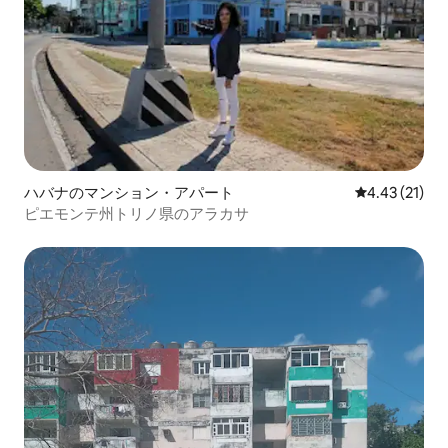
ハバナのマンション・アパート
レビュー21件
4.43 (21)
ピエモンテ州トリノ県のアラカサ