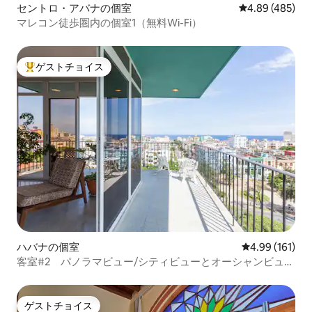
セントロ・アバナの個室
レビュー485件
4.89 (485)
マレコン徒歩圏内の個室1（無料Wi-Fi）
ゲストチョイス
大好評のゲストチョイスです。
ハバナの個室
レビュー161件
4.99 (161)
客室#2 パノラマビュー/シティビューとオーシャンビュ
ー/無料Wi-Fi
ゲストチョイス
ゲストチョイス