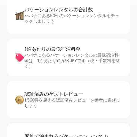
バケーションレ⁠ン⁠タ⁠ル⁠の合⁠計⁠数
ハバナにある50件のバケーションレンタルをチェ
ックしましょう
1泊あたりの最⁠低⁠宿⁠泊⁠料⁠金
ハバナにあるバケーションレンタルの最低宿泊料
金は、1泊あたり¥1,578 JPYです（税・手数料を除
く）
認証済みのゲ⁠ス⁠ト⁠レ⁠ビ⁠ュ⁠ー
1,560件を超える認証済みレビューを参考に選びま
しょう
家族で泊まれるバ⁠ケ⁠ー⁠シ⁠ョ⁠ンレ⁠ン⁠タ⁠ル