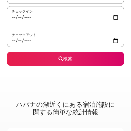
チェックイン
チェックアウト
検索
ハバナの湖⁠近⁠く⁠にあ⁠る宿⁠泊⁠施⁠設⁠に
関⁠す⁠る簡⁠単⁠な統⁠計⁠情⁠報