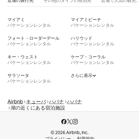
近場の旅行先
その他のタ⁠イ⁠プ⁠の宿⁠泊⁠先
近場で人気の観光
マイアミ
マイアミビーチ
バケーションレンタル
バケーションレンタル
フォート・ローダーデール
ハリウッド
バケーションレンタル
バケーションレンタル
キー・ウェスト
ケープ・コーラル
バケーションレンタル
バケーションレンタル
サラソータ
さらに表示
バケーションレンタル
Airbnb
キューバ
ハバナ
ハバナ
湖の近くにある宿泊施設
© 2026 Airbnb, Inc.
プライバシー
利用規約