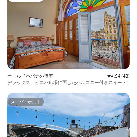
オールドハバナの個室
レビュー48件
4.94 (48)
デラックス。ビエハ広場に面したバルコニー付きスイート1
スーパーホスト
スーパーホスト