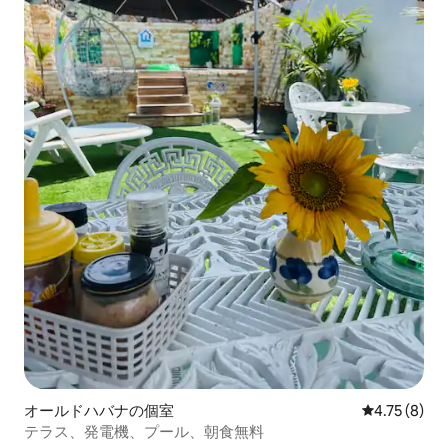
オールドハバナの個室
レビュー8件
4.75 (8)
テラス、発電機、プール、朝食無料