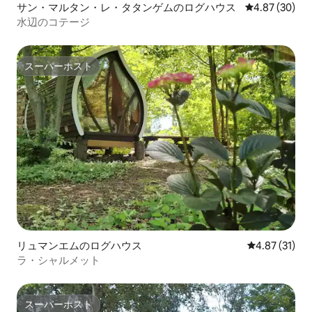
サン・マルタン・レ・タタンゲムのログハウス
レビュー30件
4.87 (30)
水辺のコテージ
スーパーホスト
スーパーホスト
リュマンエムのログハウス
レビュー31件
4.87 (31)
ラ・シャルメット
スーパーホスト
スーパーホスト