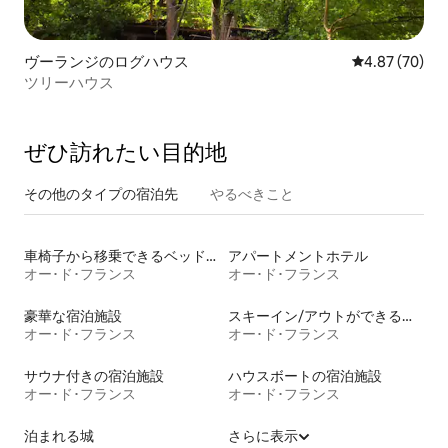
ヴーランジのログハウス
レビュー70件
4.87 (70)
ツリーハウス
ぜひ訪⁠れ⁠た⁠い目⁠的⁠地
その他のタ⁠イ⁠プ⁠の宿⁠泊⁠先
やるべきこと
車椅子から移乗できるベッドがある宿泊施設
アパートメントホテル
オー･ド･フランス
オー･ド･フランス
豪華な宿泊施設
スキーイン/アウトができる宿泊先
オー･ド･フランス
オー･ド･フランス
サウナ付きの宿泊施設
ハウスボートの宿泊施設
オー･ド･フランス
オー･ド･フランス
泊まれる城
さらに表示