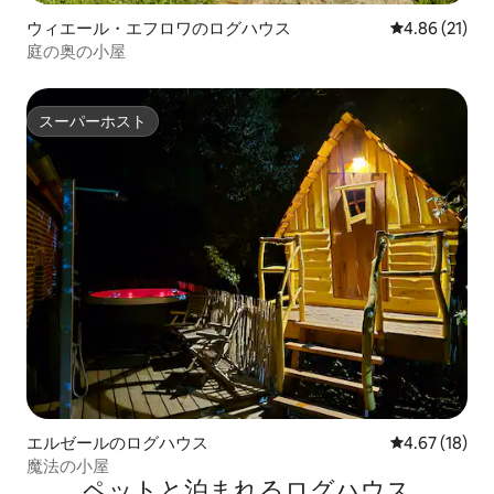
ウィエール・エフロワのログハウス
レビュー21件
4.86 (21)
庭の奥の小屋
スーパーホスト
スーパーホスト
エルゼールのログハウス
レビュー18件
4.67 (18)
魔法の小屋
ペットと泊まれるログハウス