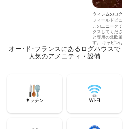
ど）を追加料金で予約することもできま
す（2時間100ユーロ、2名様）。
ウィレムのログハ
フィールドビュー
このユニークで静
クスしてください
と専用の北欧風呂
す。 キャビンは、静かな田舎の村であり
オー･ド･フランスにあるログハウスで
ながら主要都市に
す。ヴィルヌーヴ
人気のアメニティ・設備
タッド）からわず
ロポリ）から20分です。 キ
快適な時間を過ご
います。キッチン
レ、ダブルベッド
め、ダイニングエリア
キッチン
Wi-Fi