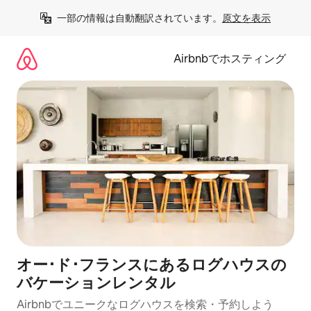
コ
一部の情報は自動翻訳されています。
原文を表示
ン
テ
ン
Airbnbでホスティング
ツ
に
ス
キ
ッ
プ
オー･ド･フランスにあるログハウスの
バケーションレンタル
Airbnbでユニークなログハウスを検索・予約しよう