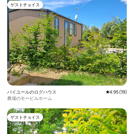
ゲストチョイス
ゲストチョイス
バイユールのログハウス
レビュー19件
4.95 (19)
農場のモービルホーム
ゲストチョイス
ゲストチョイス