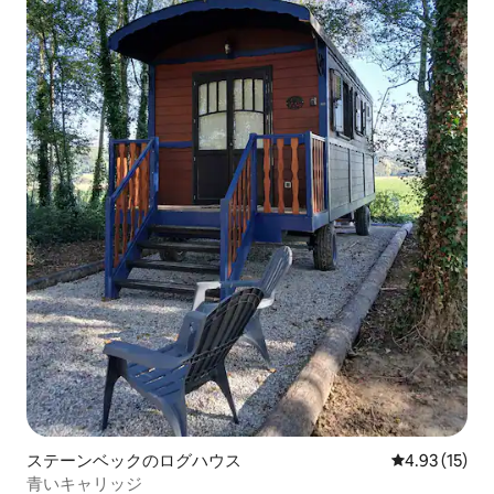
ステーンベックのログハウス
レビュー15件
4.93 (15)
青いキャリッジ