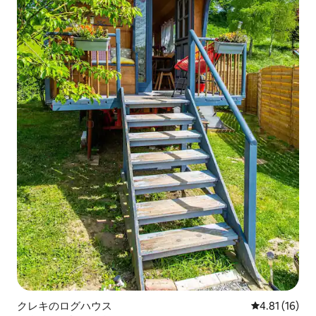
クレキのログハウス
レビュー16件
4.81 (16)