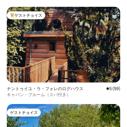
ゲストチョイス
大好評のゲストチョイスです。
ナントゥイユ・ラ・フォレのログハウス
レビュー5
5 (59)
キャバン・プルーム（スパ付き）
ゲストチョイス
ゲストチョイス