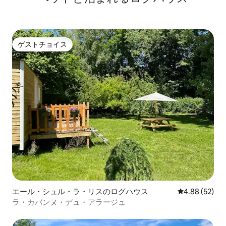
ゲストチョイス
ゲストチョイス
エール・シュル・ラ・リスのログハウス
レビュー52件
4.88 (52)
ラ・カバンヌ・デュ・アラージュ