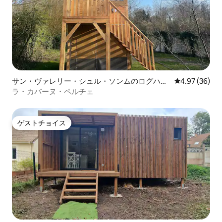
サン・ヴァレリー・シュル・ソンムのログハウ
レビュー36件
4.97 (36)
ス
ラ・カバーヌ・ペルチェ
ゲストチョイス
ゲストチョイス