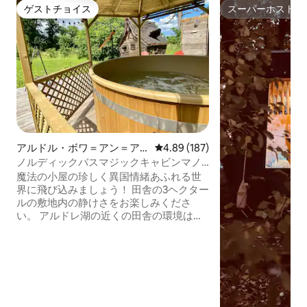
ゲストチョイス
スーパーホスト
ゲストチョイス
スーパーホスト
アルドル・ボワ＝アン＝ア
レビュー187件、5つ星中4.89
4.89 (187)
ルドルのログハウス
ノルディックバスマジックキャビンマノ
ワール・ボワゼンアルドレ
魔法の小屋の珍しく異国情緒あふれる世
界に飛び込みましょう！ 田舎の3ヘクター
ルの敷地内の静けさをお楽しみくださ
い。 アルドレ湖の近くの田舎の環境は、
リラックスするのに理想的です。 魔法の
ような一夜を過ごすための2名様用（クイ
ーンサイズベッド）のお部屋です。 テラ
スに設置された北欧風呂は50ユーロの追
加料金でご利用いただけます（現地でお
支払いください）。 または、ウェルネス
エリア（ジャグジー、サウナ、ハマムな