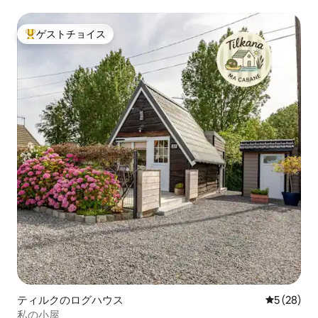
ゲストチョイス
大好評のゲストチョイスです。
ティルクのログハウス
レビュー2
5 (28)
私の小屋