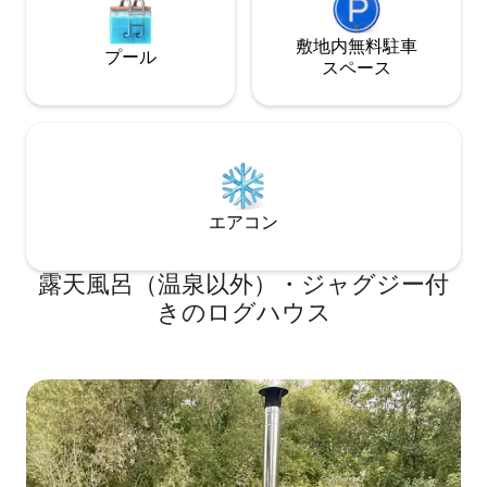
敷地内無料駐⁠車
プール
ス⁠ペ⁠ー⁠ス
エアコン
露天風呂（温泉以外）・ジャグジー付
きのログハウス