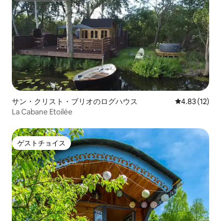
サン・クリスト・ブリオのログハウス
レビュー12件
4.83 (12)
La Cabane Etoilée
ゲストチョイス
ゲストチョイス