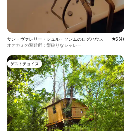
サン・ヴァレリー・シュル・ソンムのログハウス
レビュー
5 (4)
オオカミの避難所：型破りなシャレー
ゲストチョイス
ゲストチョイス