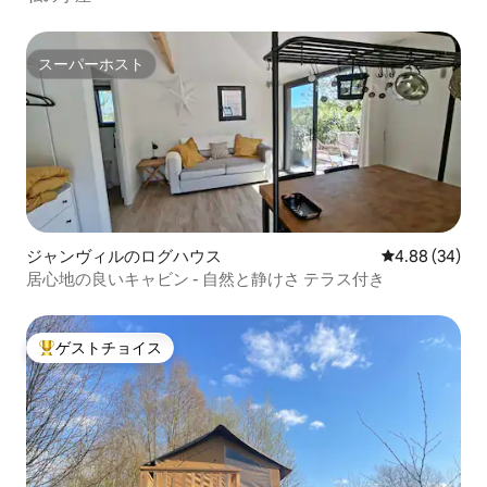
スーパーホスト
スーパーホスト
ジャンヴィルのログハウス
レビュー34件
4.88 (34)
居心地の良いキャビン - 自然と静けさ テラス付き
ゲストチョイス
大好評のゲストチョイスです。