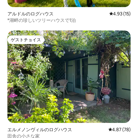
アルドルのログハウス
レビュー15件
4.93 (15)
*湖畔の珍しいツリーハウスで1泊
ゲストチョイス
ゲストチョイス
エルメノンヴィルのログハウス
レビュー78件
4.87 (78)
田舎の小さな家