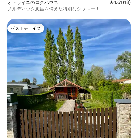
オトゥイユのログハウス
レビュー18件
4.61 (18)
ノルディック風呂を備えた特別なシャレー！
ゲストチョイス
ゲストチョイス