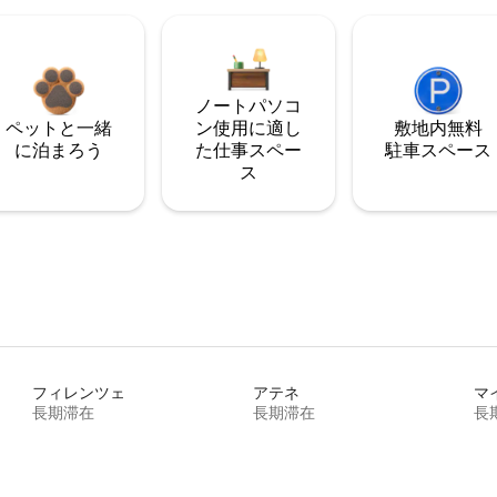
ノートパソコ
ペットと一緒
ン使用に適し
敷地内無料
に泊まろう
た仕事スペー
駐⁠車ス⁠ペ⁠ー⁠ス
ス
フィレンツェ
アテネ
マ
長期滞在
長期滞在
長