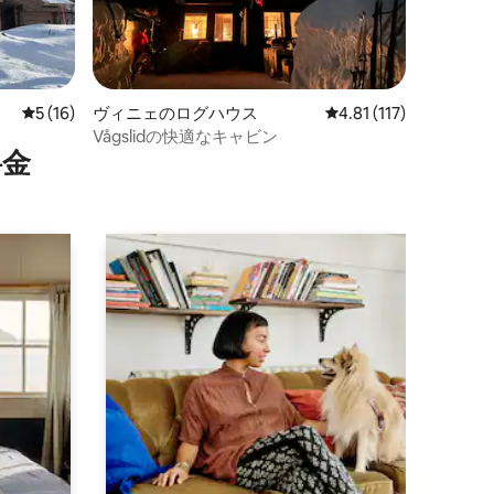
レビュー16件、5つ星中5つ星の平均評価
5 (16)
ヴィニェのログハウス
レビュー117件、5つ星
4.81 (117)
Vågslidの快適なキャビン
⁠金