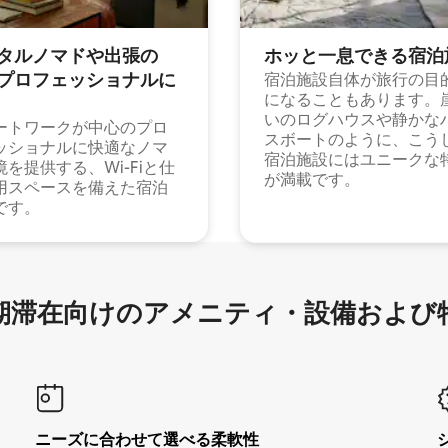
タルノマドや出⁠張⁠の
ホッと一⁠息⁠で⁠き⁠る宿⁠泊
⁠ロ⁠フ⁠ェ⁠ッ⁠シ⁠ョ⁠ナ⁠ル⁠に
宿泊施設自体が旅行の目
になることもあります。
いのログハウスや静かな
ートワークが中心のプロ
スボートのように、こう
ッショナルに快適なノマ
宿泊施設にはユニークな
境を提供する、Wi-Fiと仕
が満載です。
用スペースを備えた宿泊
です。
滞在向け⁠のア⁠メ⁠ニ⁠テ⁠ィ⁠・設⁠備⁠および
ニーズに合わせて選べる柔軟性