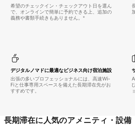
希望のチェックイン・チェックアウト日を選ん
で、オンラインで簡単に予約できる上、追加の
義務や書類手続きもありません。*
デジタルノマド⁠に最⁠適⁠なビ⁠ジ⁠ネ⁠ス⁠向⁠け宿⁠泊⁠施⁠設
出張の多いプロフェッショナルには、高速Wi-
Fiと仕事専用スペースを備えた長期滞在先がお
すすめです。
長期滞在に人気のアメニティ・設備