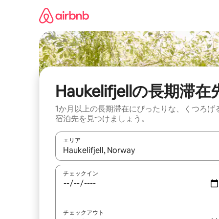
コ
ン
テ
ン
ツ
に
ス
キ
ッ
Haukelifjellの長期滞在
プ
1か月以上の長期滞在にぴったりな、くつろげ
宿泊先を見つけましょう。
エリア
検索結果が表示されたら、上下の矢印キーを使っ
チェックイン
チェックアウト