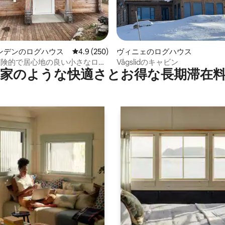
4.95つ星の平均評価
ンデンのログハウス
レビュー250件、5つ星中4.9つ星の平均評価
4.9 (250)
ヴィニェのログハウス
iの冒険的で居心地の良い小さなログ
Vågslidのキャビン
家のような快⁠適⁠さ⁠とお⁠得⁠な長⁠期⁠滞⁠在料