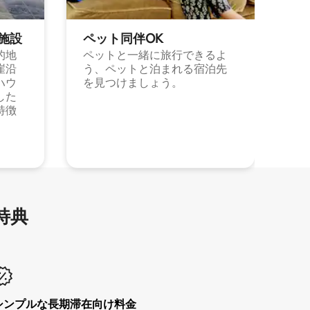
施⁠設
ペット同⁠伴OK
的地
ペットと一緒に旅行できるよ
崖沿
う、ペットと泊まれる宿泊先
ハウ
を見つけましょう。
した
特徴
特⁠典
シンプルな長期滞在向け料金