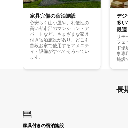
家具完備の宿⁠泊⁠施⁠設
デジ
多⁠いプ
心安らぐ山小屋や、利便性の
高い都市部のマンション・ア
最⁠適
パートなど、さまざまな家具
リモ
付き宿泊施設があり、どこも
フェ
普段お家で使用するアメニテ
ド環
ィ・設備がすべてそろってい
事専
ます。
施設
長期
家具付き⁠の宿⁠泊⁠施⁠設