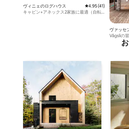
ヴィニェのログハウス
レビュー41件、5つ星中
4.95 (41)
キャビン+アネックス2家族に最適（自転
車を含む）
ヴァッセ
Vågsl
お
ハウス