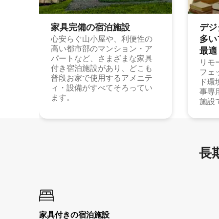
家具完備の宿⁠泊⁠施⁠設
デジ
多⁠いプ
心安らぐ山小屋や、利便性の
高い都市部のマンション・ア
最⁠適
パートなど、さまざまな家具
リモ
付き宿泊施設があり、どこも
フェ
普段お家で使用するアメニテ
ド環
ィ・設備がすべてそろってい
事専
ます。
施設
長期
家具付き⁠の宿⁠泊⁠施⁠設