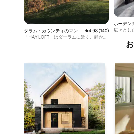
ホーデン
ト
広々とし
ダラム・カウンティのマンシ
レビュー140件、5つ星
4.98 (140)
名様まで
ョン・アパート
「HAY LOFT」はダーラムに近く、静かな
お
田舎のロケーションにあります