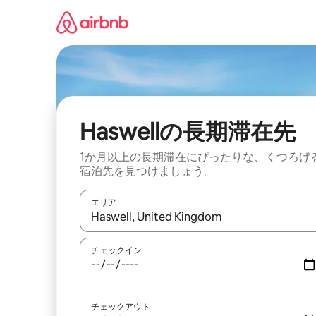
コ
ン
テ
ン
ツ
に
ス
キ
ッ
Haswellの長期滞在先
プ
1か月以上の長期滞在にぴったりな、くつろげ
宿泊先を見つけましょう。
エリア
検索結果が表示されたら、上下の矢印キーを使っ
チェックイン
チェックアウト