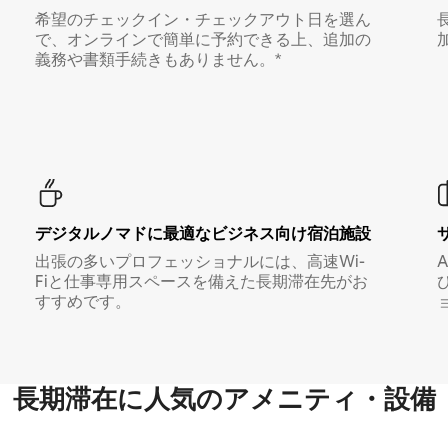
希望のチェックイン・チェックアウト日を選ん
で、オンラインで簡単に予約できる上、追加の
義務や書類手続きもありません。*
デジタルノマド⁠に最⁠適⁠なビ⁠ジ⁠ネ⁠ス⁠向⁠け宿⁠泊⁠施⁠設
出張の多いプロフェッショナルには、高速Wi-
Fiと仕事専用スペースを備えた長期滞在先がお
すすめです。
長期滞在に人気のアメニティ・設備