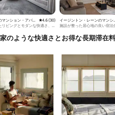
のマンション・アパー
レビュー30件、5つ星中4.6つ星の平均評価
4.6 (30)
イージントン・レーンのマンシ
ン・アパート
たリビングとモダンな快適さ、4
施設が整った居心地の良い宿泊
中4.98つ星の平均評価
宿泊可能
家のような快⁠適⁠さ⁠とお⁠得⁠な長⁠期⁠滞⁠在料