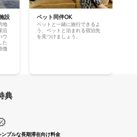
施⁠設
ペット同⁠伴OK
的地
ペットと一緒に旅行できるよ
崖沿
う、ペットと泊まれる宿泊先
ハウ
を見つけましょう。
した
特徴
特⁠典
シンプルな長期滞在向け料金