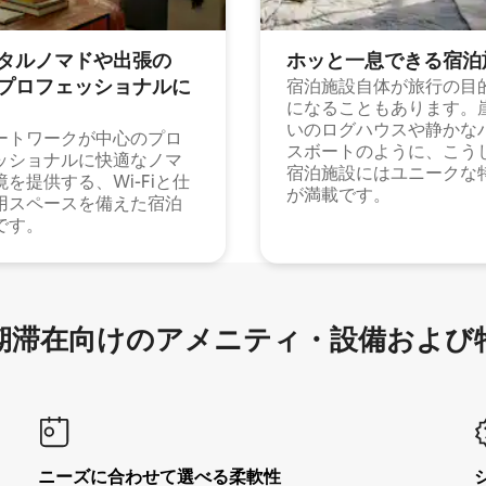
タルノマドや出⁠張⁠の
ホッと一⁠息⁠で⁠き⁠る宿⁠泊
⁠ロ⁠フ⁠ェ⁠ッ⁠シ⁠ョ⁠ナ⁠ル⁠に
宿泊施設自体が旅行の目
になることもあります。
いのログハウスや静かな
ートワークが中心のプロ
スボートのように、こう
ッショナルに快適なノマ
宿泊施設にはユニークな
境を提供する、Wi-Fiと仕
が満載です。
用スペースを備えた宿泊
です。
滞在向け⁠のア⁠メ⁠ニ⁠テ⁠ィ⁠・設⁠備⁠および
ニーズに合わせて選べる柔軟性