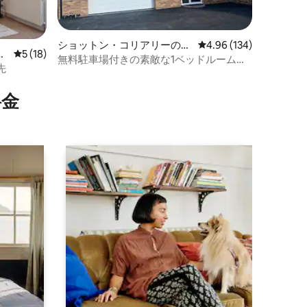
ショットン・コリアリーのロ
レビュー134件、5つ星
4.96 (134)
ョ
レビュー18件、5つ星中5つ星の平均評価
5 (18)
フト
無料駐車場付きの素敵な1ベッドルームの
先
ロフト
⁠金