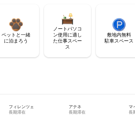
ノートパソコ
ペットと一緒
ン使用に適し
敷地内無料
に泊まろう
た仕事スペー
駐⁠車ス⁠ペ⁠ー⁠ス
ス
フィレンツェ
アテネ
マ
長期滞在
長期滞在
長