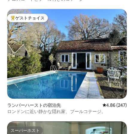
ゲストチョイス
大好評のゲストチョイスです。
ランバーハーストの宿泊先
レビュー247件
4.86 (247)
ロンドンに近い静かな隠れ家、プールコテージ。
スーパーホスト
スーパーホスト