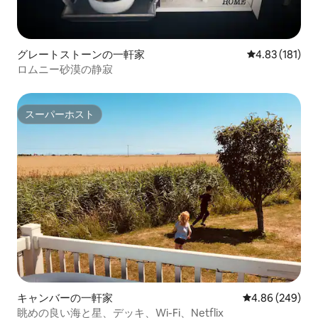
グレートストーンの一軒家
レビュー181件
4.83 (181)
ロムニー砂漠の静寂
スーパーホスト
スーパーホスト
キャンバーの一軒家
レビュー249件
4.86 (249)
眺めの良い海と星、デッキ、Wi-Fi、Netflix