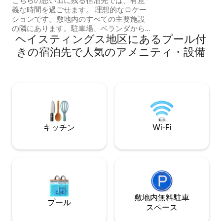
こちらの思い出に残る宿泊先では、有意
ビーチ、カンタベ
義な時間を過ごせます。 理想的なロケー
ン、アシュフォー
ションです。敷地内のすべての主要施設
ット、ファームシ
の隣にあります。駐車場、ベランダから
ください。または
ヘイスティングス地区にあるプール付
海が見える3ベッドルームで6名様が宿泊
コテージを楽しむ
できます。無料の紅茶、コーヒー、砂
きの宿泊先で人気のアメニティ・設備
糖、寝具、ハンドタオルのみが用意され
ています。施設を利用するためのエンタ
ーテイメントパスは受付で購入できま
す。 バスタオルは提供されていませんの
でご注意ください レイトチェックインま
たはアーリーチェックインには1時間につ
き10ポンドの追加料金がかかります。 11
月18日からハブンの施設は閉鎖され、3月
キッチン
Wi-Fi
1日に再開しますのでご注意ください。
敷地内無料駐⁠車
プール
ス⁠ペ⁠ー⁠ス