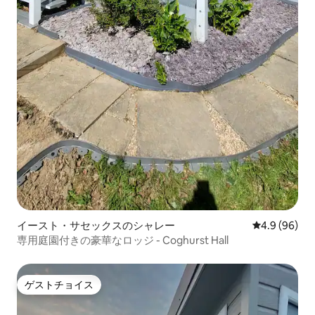
イースト・サセックスのシャレー
レビュー96
4.9 (96)
専用庭園付きの豪華なロッジ - Coghurst Hall
ゲストチョイス
ゲストチョイス