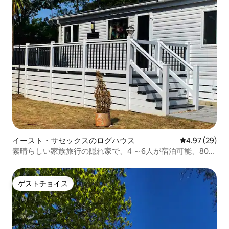
イースト・サセックスのログハウス
レビュー29件
4.97 (29)
素晴らしい家族旅行の隠れ家で、4 ～6人が宿泊可能、800
平方フィート
ゲストチョイス
ゲストチョイス