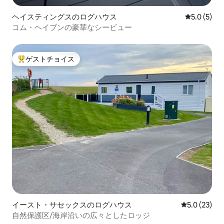
ヘイスティングスのログハウス
レビュー5
5.0 (5)
コム・ヘイブンの豪華なシービュー
ゲストチョイス
大好評のゲストチョイスです。
イースト・サセックスのログハウス
レビュー23
5.0 (23)
自然保護区/海岸沿いの広々としたロッジ