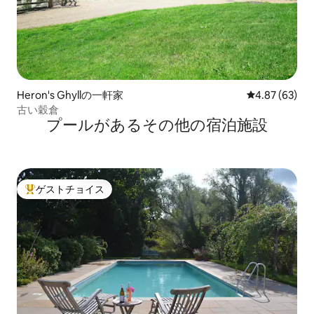
Heron's Ghyllの一軒家
レビュー63件
4.87 (63)
古い穀倉
プールがあるその他の宿泊施設
ゲストチョイス
大好評のゲストチョイスです。