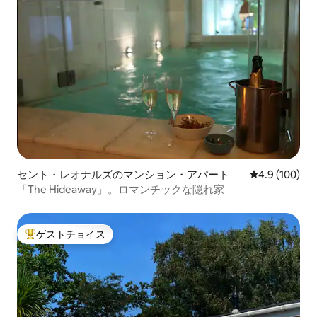
セント・レオナルズのマンション・アパート
レビュー100
4.9 (100)
「The Hideaway」。ロマンチックな隠れ家
ゲストチョイス
大好評のゲストチョイスです。