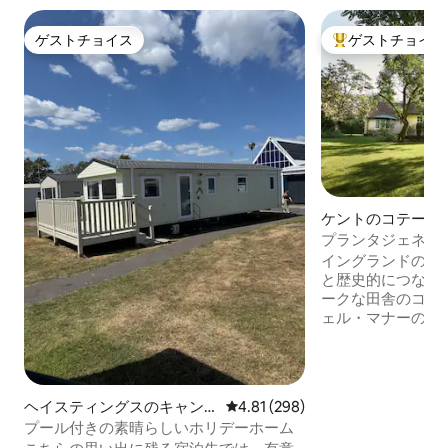
ゲストチョイス
ゲストチョイス
ゲストチョイス
大好評のゲストチ
ケントのコテージ
プランタジェネッ
あるカントリーコ
イングランドのプ
と歴史的につなが
ークな田舎のコテ
ェル・マナーの敷
庭園に隠れており
ライベート感があ
す。夏は屋外温水
ホットタブ、素朴
ヘイスティングスのキャン
レビュー298件、5つ星中4.81
4.81 (298)
ベキュー、ガーデ
ピングカー・RV
プール付きの素晴らしいホリデーホーム
トの田園地帯の探