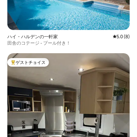
ハイ・ハルデンの一軒家
レビュー8
5.0 (8)
田舎のコテージ - プール付き！
ゲストチョイス
大好評のゲストチョイスです。