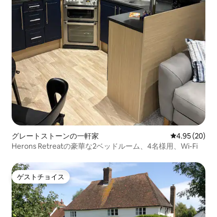
グレートストーンの一軒家
レビュー20件
4.95 (20)
Herons Retreatの豪華な2ベッドルーム、4名様用、Wi-Fi
ゲストチョイス
ゲストチョイス