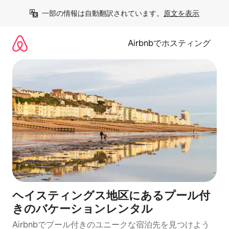
コ
一部の情報は自動翻訳されています。
原文を表示
ン
テ
ン
Airbnbでホスティング
ツ
に
ス
キ
ッ
プ
ヘイスティングス地区にあるプール付
きのバケーションレンタル
Airbnbでプール付きのユニークな宿泊先を見つけよう