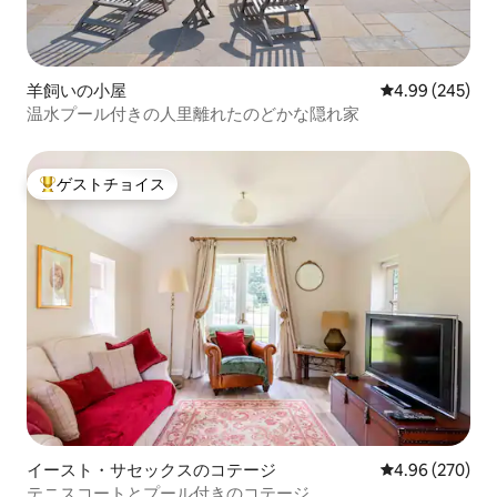
羊飼いの小屋
レビュー245件
4.99 (245)
温水プール付きの人里離れたのどかな隠れ家
ゲストチョイス
大好評のゲストチョイスです。
イースト・サセックスのコテージ
レビュー270件
4.96 (270)
テニスコートとプール付きのコテージ