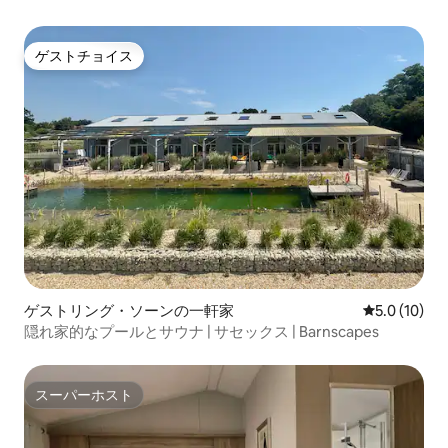
ゲストチョイス
ゲストチョイス
ゲストリング・ソーンの一軒家
レビュー10
5.0 (10)
隠れ家的なプールとサウナ | サセックス | Barnscapes
スーパーホスト
スーパーホスト