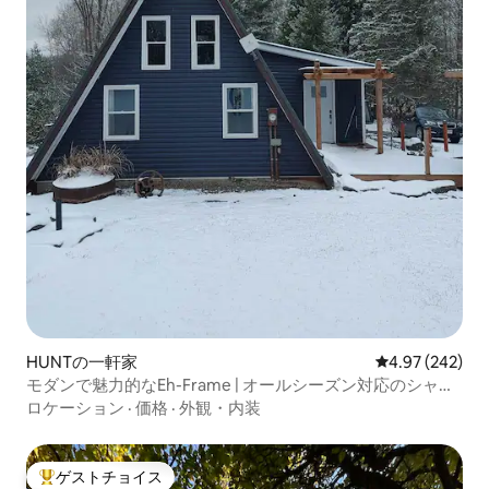
HUNTの一軒家
レビュー242件
4.97 (242)
モダンで魅力的なEh-Frame | オールシーズン対応のシャレ
ー
ロケーション
·
価格
·
外観・内装
ゲストチョイス
大好評のゲストチョイスです。