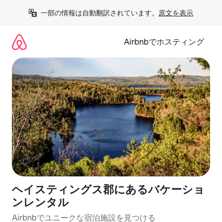
コ
一部の情報は自動翻訳されています。
原文を表示
ン
テ
ン
Airbnbでホスティング
ツ
に
ス
キ
ッ
プ
ヘイスティングス郡にあるバケーショ
ンレンタル
Airbnbでユニークな宿泊施設を見つける