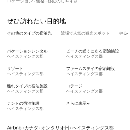
ロケーション
·
価格
·
移動のしやすさ
ぜひ訪⁠れ⁠た⁠い目⁠的⁠地
その他のタ⁠イ⁠プ⁠の宿⁠泊⁠先
近場で人気の観光スポット
やる
バケーションレンタル
ビーチの近くにある宿泊施設
ヘイスティングス郡
ヘイスティングス郡
リゾート
ファームステイの宿泊施設
ヘイスティングス郡
ヘイスティングス郡
離れタイプの宿泊施設
コテージ
ヘイスティングス郡
ヘイスティングス郡
テントの宿泊施設
さらに表示
ヘイスティングス郡
Airbnb
カナダ
オンタリオ州
ヘイスティングス郡