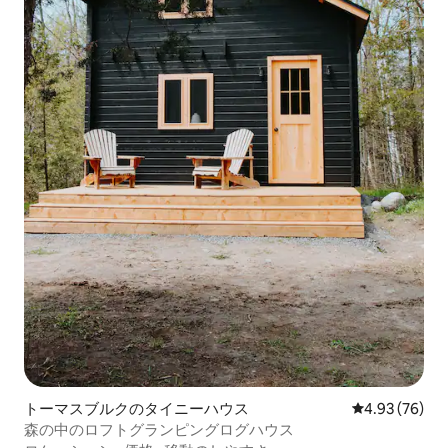
トーマスブルクのタイニーハウス
レビュー76件
4.93 (76)
森の中のロフトグランピングログハウス