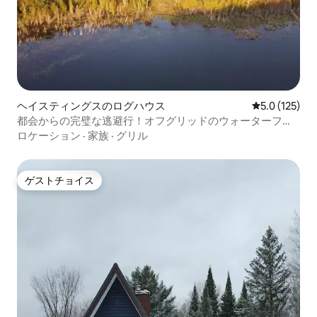
ヘイスティングスのログハウス
レビュー125
5.0 (125)
都会からの完璧な逃避行！オフグリッドのウォーターフロ
ントキャビン
ロケーション
·
家族
·
グリル
ゲストチョイス
ゲストチョイス