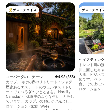
ゲストチョイス
ゲストチョイス
大好評のゲストチョイスです。
ゲストチョイス
ヘイスティングス
ウス
トレント川のほと
ウス2
川に面したキャビ
人旅、ビジネス旅
コーバーグのコテージ
レビュー365件、5つ星中4.98
4.98 (365)
めです。 ベッドルーム1：ダブルベッド1
カップル向けの森のリトリート：ジャグ
台、その上にシング
ジー、サウナ、暖炉
歴史あるエステートのウェルネスリトリ
2：2段ベッド2台
ロケーション
·
価
ートでくつろぎのひとときを。 Narcity
ベッドがあります
Canadaが「休暇中のような生活」と評し
庫、大型エアフラ
ています。 カップルのお出かけ先として
キューリグコーヒ
評判が良く、サンタンヌのスパの近くに
ロケーション
·
家族
·
Wi-Fi
備の整ったキッチ