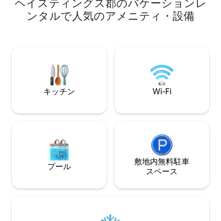
あります。 @coachhouse_cobourgをフ
ヘイスティングス郡のバケーションレ
ング、四輪バギー
ォローしてください 5エーカーの美しいビ
ースがキャビンの
ンタルで人気のアメニティ・設備
クトリア様式の敷地に佇む150年の歴史を
中楽しめます。 夏はエアコン、冬は完全
持つコーチハウスに足を踏み入れましょ
に冬に備えています。 無
う。美しく修復されたこのゲストハウス
STARLINK Wi-Fi。 「ペット禁止」ポリシ
は、歴史的な魅力とモダンな快適さを兼
ー。
ね備えています。専用のホットタブ、サ
ウナ、居心地の良い暖炉、静かな隠れ家
空間を提供し、コーバーグの活気あるダ
ウンタウンや手つかずのビーチからわず
キッチン
Wi-Fi
か数分の場所に位置しています。
敷地内無料駐⁠車
プール
ス⁠ペ⁠ー⁠ス