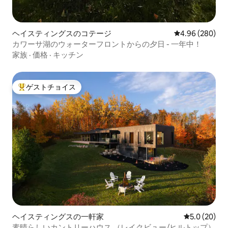
ヘイスティングスのコテージ
レビュー280件
4.96 (280)
カワーサ湖のウォーターフロントからの夕日 - 一年中！
家族
·
価格
·
キッチン
ゲストチョイス
大好評のゲストチョイスです。
ヘイスティングスの一軒家
レビュー20
5.0 (20)
素晴らしいカントリーハウス （レイクビュー/ヒルトップ）