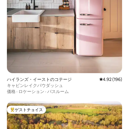
ハイランズ・イーストのコテージ
レビュー196件
4.92 (196)
キャビンレイクパウダッシュ
価格
·
ロケーション
·
バスルーム
ゲストチョイス
大好評のゲストチョイスです。