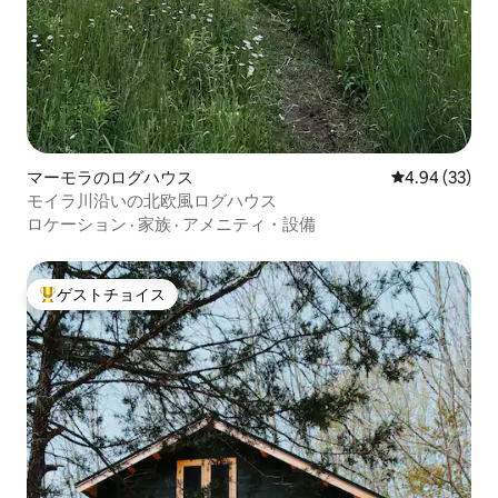
マーモラのログハウス
レビュー33件
4.94 (33)
モイラ川沿いの北欧風ログハウス
ロケーション
·
家族
·
アメニティ・設備
ゲストチョイス
大好評のゲストチョイスです。