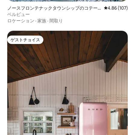
ノースフロンテナックタウンシップのコテー
レビュー107件
4.86 (107)
ジ
ベルビュー
ロケーション
·
家族
·
間取り
ゲストチョイス
ゲストチョイス