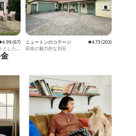
レビュー67件、5つ星中4.99つ星の平均評価
4.99 (67)
ニュートンのコテージ
レビュー203件、5つ星
4.73 (203)
々とした
田舎の魅力的な別荘
⁠金