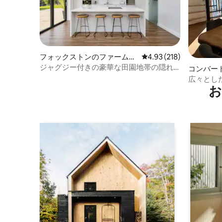
フォックストンのファームス
レビュー218件、5つ星
4.93 (218)
テイ
ジャグジー付きの豪華な田園地帯の隠れ
コンバー
家
広々とし
お