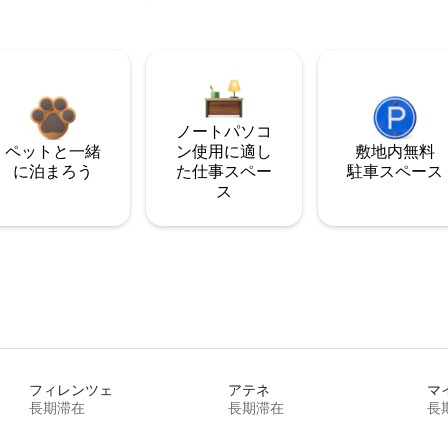
ノートパソコ
ペットと一緒
ン使用に適し
敷地内無料
に泊まろう
た仕事スペー
駐⁠車ス⁠ペ⁠ー⁠ス
ス
フィレンツェ
アテネ
マ
長期滞在
長期滞在
長