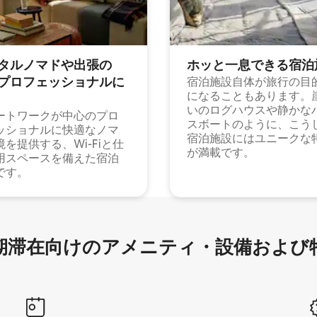
タルノマドや出⁠張⁠の
ホッと一⁠息⁠で⁠き⁠る宿⁠泊
⁠ロ⁠フ⁠ェ⁠ッ⁠シ⁠ョ⁠ナ⁠ル⁠に
宿泊施設自体が旅行の目
になることもあります。
いのログハウスや静かな
ートワークが中心のプロ
スボートのように、こう
ッショナルに快適なノマ
宿泊施設にはユニークな
境を提供する、Wi-Fiと仕
が満載です。
用スペースを備えた宿泊
です。
滞在向け⁠のア⁠メ⁠ニ⁠テ⁠ィ⁠・設⁠備⁠および