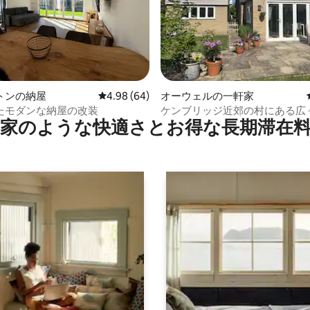
中4.93つ星の平均評価
トンの納屋
レビュー64件、5つ星中4.98つ星の平均評価
4.98 (64)
オーウェルの一軒家
たモダンな納屋の改装
ケンブリッジ近郊の村にある広
家のような快⁠適⁠さ⁠とお⁠得⁠な長⁠期⁠滞⁠在料
ゲストハウス