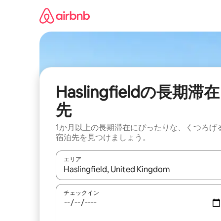
コ
ン
テ
ン
ツ
に
ス
キ
ッ
Haslingfieldの長期滞在
プ
先
1か月以上の長期滞在にぴったりな、くつろげ
宿泊先を見つけましょう。
エリア
検索結果が表示されたら、上下の矢印キーを使っ
チェックイン