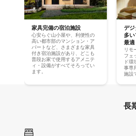
家具完備の宿⁠泊⁠施⁠設
デジ
多⁠いプ
心安らぐ山小屋や、利便性の
高い都市部のマンション・ア
最⁠適
パートなど、さまざまな家具
リモ
付き宿泊施設があり、どこも
フェ
普段お家で使用するアメニテ
ド環
ィ・設備がすべてそろってい
事専
ます。
施設
長期