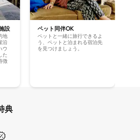
施⁠設
ペット同⁠伴OK
的地
ペットと一緒に旅行できるよ
崖沿
う、ペットと泊まれる宿泊先
ハウ
を見つけましょう。
した
特徴
特⁠典