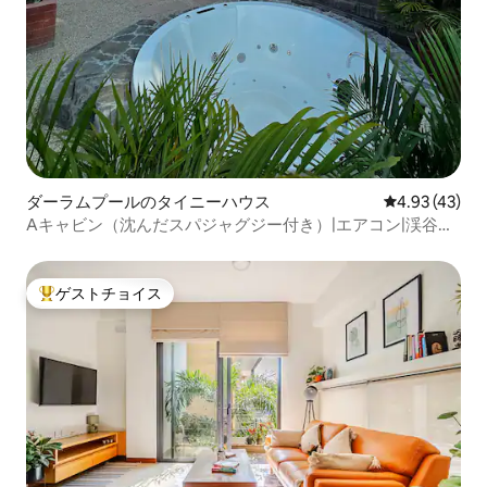
ダーラムプールのタイニーハウス
レビュー43件
4.93 (43)
Aキャビン（沈んだスパジャグジー付き）|エアコン|渓谷の
眺め
ゲストチョイス
大好評のゲストチョイスです。