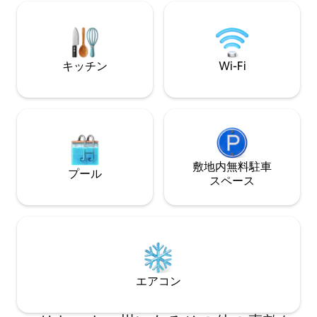
晴らしいひととき
escape. Ideal for couples, families, and
🛏️豪華なキングサイ
remote workers seeking comfort,
けL字型ソファ 🚻 
nature, and tranquility. Perfect for
ー
couples & friends for a refreshing
escape from city life.
キッチン
Wi-Fi
敷地内無料駐⁠車
プール
ス⁠ペ⁠ー⁠ス
エアコン