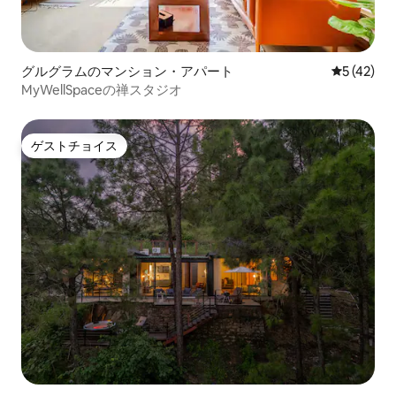
グルグラムのマンション・アパート
レビュー4
5 (42)
MyWellSpaceの禅スタジオ
ゲストチョイス
ゲストチョイス