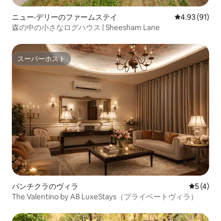
ニュー·デリーのファームステイ
レビュー91件
4.93 (91)
森の中の小さなログハウス | Sheesham Lane
スーパーホスト
スーパーホスト
パンチクラのヴィラ
レビュー
5 (4)
The Valentino by AB LuxeStays（プライベートヴィラ）