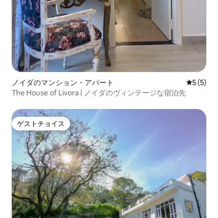
ノイダのマンション・アパート
レビュー
5 (5)
The House of Livora | ノイダのヴィンテージな宿泊先
ゲストチョイス
ゲストチョイス