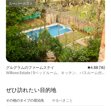
スーパーホスト
スーパーホスト
グルグラムのファームステイ
レビュー16件
4.88 (16)
Willows Estate | 5ベッドルーム、キッチン、バスルーム付
きの素朴なプール付き農場（グルガオン）
ぜひ訪⁠れ⁠た⁠い目⁠的⁠地
その他のタ⁠イ⁠プ⁠の宿⁠泊⁠先
やるべきこと