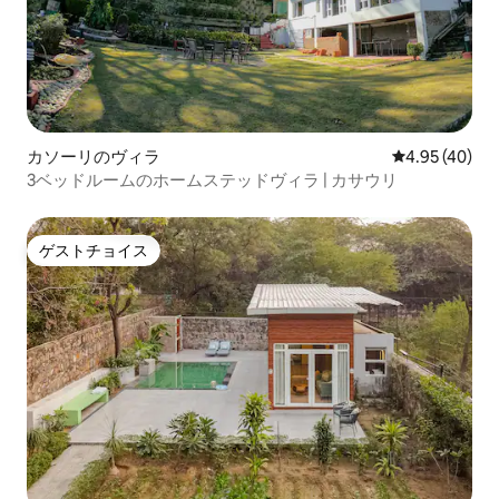
カソーリのヴィラ
レビュー40件
4.95 (40)
3ベッドルームのホームステッドヴィラ | カサウリ
ゲストチョイス
ゲストチョイス