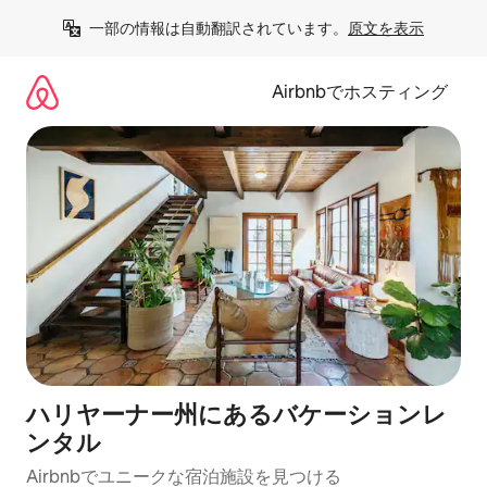
コ
一部の情報は自動翻訳されています。
原文を表示
ン
テ
ン
Airbnbでホスティング
ツ
に
ス
キ
ッ
プ
ハリヤーナー州にあるバケーションレ
ンタル
Airbnbでユニークな宿泊施設を見つける