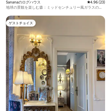
Sananaのログハウス
レビュー23件
4.96 (23)
地球の景観を楽しむ森：ミッドセンチュリー風ガラスの家 -
サナナ
ゲストチョイス
ゲストチョイス