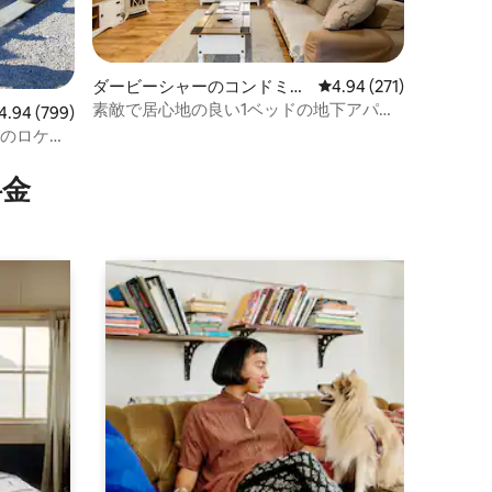
ダービーシャーのコンドミニ
レビュー271件、5つ星
4.94 (271)
アム
素敵で居心地の良い1ベッドの地下アパー
ビュー799件、5つ星中4.94つ星の平均評価
4.94 (799)
ト
高のロケー
⁠金