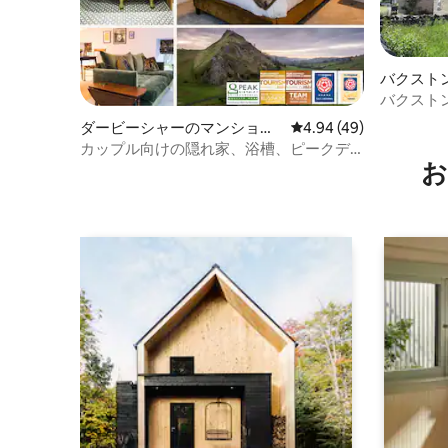
バクスト
バクスト
晴らしい
ダービーシャーのマンショ
レビュー49件、5つ星中
4.94 (49)
ン・アパート
カップル向けの隠れ家、浴槽、ピークデ
お
ィストリクト、バクストン