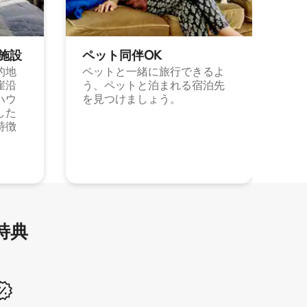
施⁠設
ペット同⁠伴OK
的地
ペットと一緒に旅行できるよ
崖沿
う、ペットと泊まれる宿泊先
ハウ
を見つけましょう。
した
特徴
特⁠典