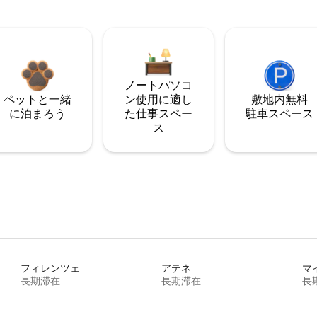
ノートパソコ
ペットと一緒
ン使用に適し
敷地内無料
に泊まろう
た仕事スペー
駐⁠車ス⁠ペ⁠ー⁠ス
ス
フィレンツェ
アテネ
マ
長期滞在
長期滞在
長