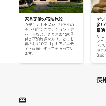
家具完備の宿⁠泊⁠施⁠設
デジ
多⁠いプ
心安らぐ山小屋や、利便性の
高い都市部のマンション・ア
最⁠適
パートなど、さまざまな家具
リモ
付き宿泊施設があり、どこも
フェ
普段お家で使用するアメニテ
ド環
ィ・設備がすべてそろってい
事専
ます。
施設
長期