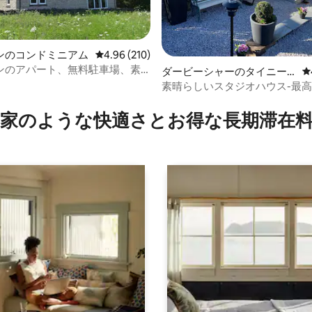
ンのコンドミニアム
レビュー210件、5つ星中4.96つ星の平均評価
4.96 (210)
ンのアパート、無料駐車場、素
ダービーシャーのタイニー
レ
景色
ハウス
素晴らしいスタジオハウス-最
4.94つ星の平均評価
ションです！
家のような快⁠適⁠さ⁠とお⁠得⁠な長⁠期⁠滞⁠在料