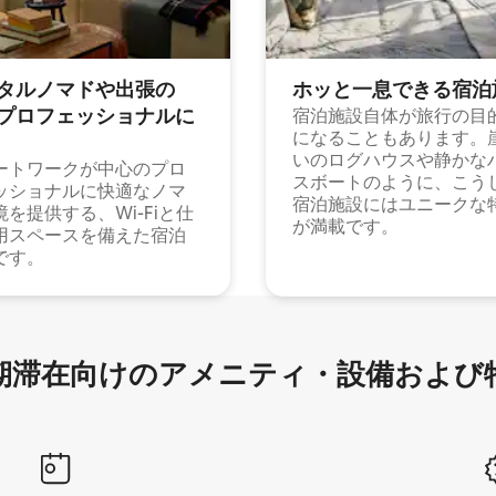
タルノマドや出⁠張⁠の
ホッと一⁠息⁠で⁠き⁠る宿⁠泊
⁠ロ⁠フ⁠ェ⁠ッ⁠シ⁠ョ⁠ナ⁠ル⁠に
宿泊施設自体が旅行の目
になることもあります。
いのログハウスや静かな
ートワークが中心のプロ
スボートのように、こう
ッショナルに快適なノマ
宿泊施設にはユニークな
境を提供する、Wi-Fiと仕
が満載です。
用スペースを備えた宿泊
です。
滞在向け⁠のア⁠メ⁠ニ⁠テ⁠ィ⁠・設⁠備⁠および