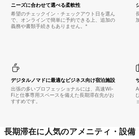
ニーズに合わせて選べる柔軟性
希望のチェックイン・チェックアウト日を選ん
で、オンラインで簡単に予約できる上、追加の
義務や書類手続きもありません。*
デジタルノマド⁠に最⁠適⁠なビ⁠ジ⁠ネ⁠ス⁠向⁠け宿⁠泊⁠施⁠設
出張の多いプロフェッショナルには、高速Wi-
Fiと仕事専用スペースを備えた長期滞在先がお
すすめです。
長期滞在に人気のアメニティ・設備