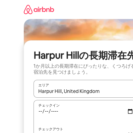
コ
ン
テ
ン
ツ
に
ス
キ
ッ
Harpur Hillの長期滞在
プ
1か月以上の長期滞在にぴったりな、くつろげ
宿泊先を見つけましょう。
エリア
検索結果が表示されたら、上下の矢印キーを使っ
チェックイン
チェックアウト