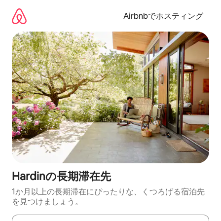
コ
ン
Airbnbでホスティング
テ
ン
ツ
に
ス
キ
ッ
プ
Hardinの長期滞在先
1か月以上の長期滞在にぴったりな、くつろげる宿泊先
を見つけましょう。