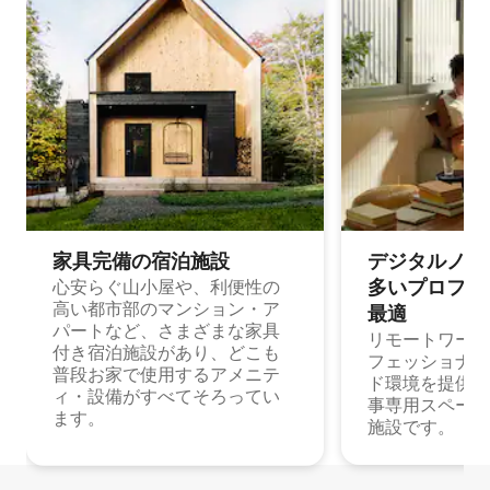
家具完備の宿⁠泊⁠施⁠設
デジタルノマド
多⁠いプ⁠ロ⁠フ⁠ェ⁠
心安らぐ山小屋や、利便性の
高い都市部のマンション・ア
最⁠適
パートなど、さまざまな家具
リモートワーク
付き宿泊施設があり、どこも
フェッショナル
普段お家で使用するアメニテ
ド環境を提供する
ィ・設備がすべてそろってい
事専用スペース
ます。
施設です。