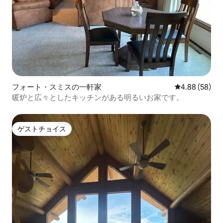
フォート・スミスの一軒家
レビュー58件
4.88 (58)
暖炉と広々としたキッチンがある明るいお家です。
ゲストチョイス
ゲストチョイス