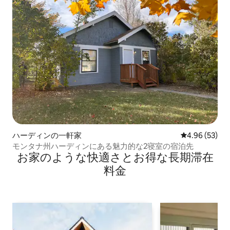
ハーディンの一軒家
レビュー53件
4.96 (53)
モンタナ州ハーディンにある魅力的な2寝室の宿泊先
お家のような快⁠適⁠さ⁠とお⁠得⁠な長⁠期⁠滞⁠在
料⁠金