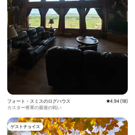
フォート・スミスのログハウス
レビュー18件
4.94 (18)
カスター将軍の最後の戦い
ゲストチョイス
ゲストチョイス