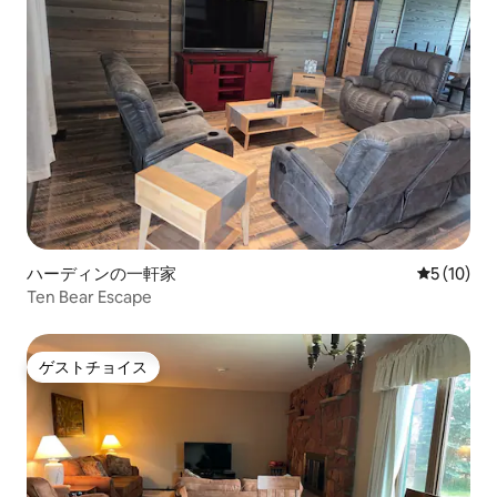
ハーディンの一軒家
レビュー1
5 (10)
Ten Bear Escape
ゲストチョイス
ゲストチョイス