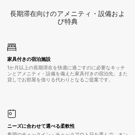
長期滞在向け⁠のア⁠メ⁠ニ⁠テ⁠ィ⁠・設⁠備⁠およ
び特⁠典
家具付き⁠の宿⁠泊⁠施⁠設
1か月以上の長期滞在を快適に過ごすのに必要なキッチ
ンとアメニティ・設備を備えた家具付きの宿泊先。また
貸しでお部屋を借りる代わりとなるご提案です。
ニーズに合わせて選べる柔軟性
希望のチェックイン・チェックアウト日を選んで、オン