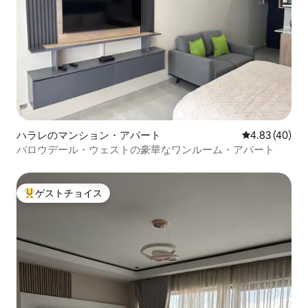
ハラレのマンション・アパート
レビュー40件
4.83 (40)
バロウデール・ウェストの豪華なワンルーム・アパート
ゲストチョイス
大好評のゲストチョイスです。