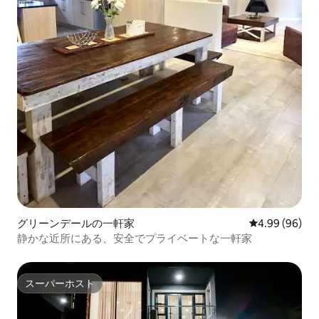
グリーンデールの一軒家
レビュー96件
4.99 (96)
静かな近所にある、安全でプライベートな一軒家
スーパーホスト
スーパーホスト