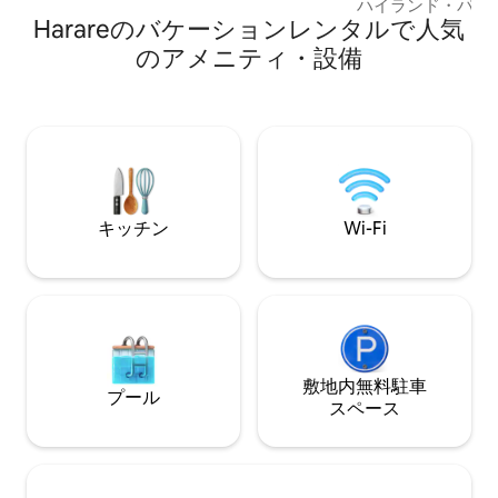
ハイランド・パー
Borrowdale West｜Sam Levy Shopping
Harareのバケーションレンタルで人気
ョッピングモールから
Centreまで5分｜CBDまで10分。 ビジネ
やスーパーまで徒歩
のアメニティ・設備
ス滞在にもレジャー滞在にも最適です。
ズ・マーケットまで
から4 km - サ
から5km - 簡単
ダンで清潔 - 高
具 - 毎日のハウス
提供される新鮮な果
エストに応じてベ
ております - す
キッチン
Wi-Fi
しています
敷地内無料駐⁠車
プール
ス⁠ペ⁠ー⁠ス