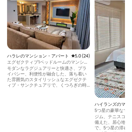
ハラレのマンション・アパート
レビュー24件、5つ星中5.0
5.0 (24)
エグゼクティブ1ベッドルームのマンショ
ン・アパート | デザイナーズリビング | ボ
モダンなラグジュアリーと快適さ、プラ
ローデール
イバシー、利便性が融合した、落ち着い
た雰囲気のスタイリッシュなエグゼクテ
ィブ・サンクチュアリで、くつろぎの時
間をお過ごしください。洗練された内
装、心地よい照明、スパスタイルのバス
ルームを備えた、プライベートな隠れ家
ハイランズのマン
のような空間を心を込めてデザインして
ート
5つ星の豪華なマ
います。 スタイリッシュにくつろぎ、快
べてに近い。
ジム、テニスコー
適さを満喫しましょう。ハラレを一味違
備えた、居心地の
う形で体験しましょう。 📍 最高の立地｜
で、5つ星の滞在を
Millenium Heights Complex、