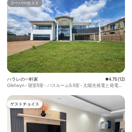
スーパーホスト
スーパーホスト
ハラレの一軒家
レビュー12件
4.75 (12)
Gletwyn - 寝室5室 - バスルーム5.5室 - 太陽光発電と発電機
による電力供給 - エアコン
ゲストチョイス
ゲストチョイス