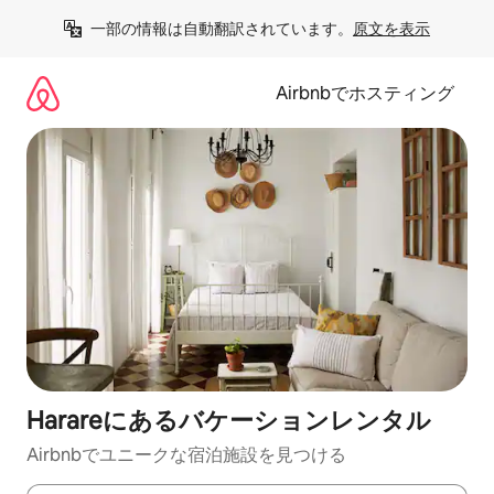
コ
一部の情報は自動翻訳されています。
原文を表示
ン
テ
ン
Airbnbでホスティング
ツ
に
ス
キ
ッ
プ
Harareにあるバケーションレンタル
Airbnbでユニークな宿泊施設を見つける