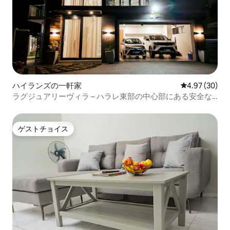
ハイランズの一軒家
レビュー30件
4.97 (30)
ラグジュアリーヴィラ – ハラレ東部の中心部にある安全な
宿泊先
ゲストチョイス
ゲストチョイス