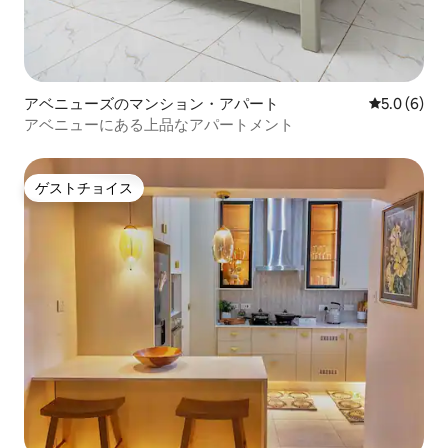
アベニューズのマンション・アパート
レビュー6
5.0 (6)
アベニューにある上品なアパートメント
ゲストチョイス
ゲストチョイス