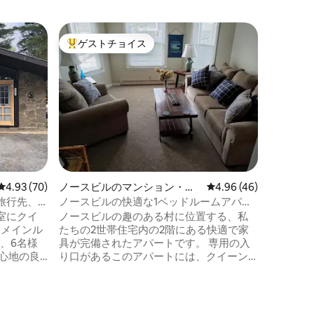
ゲストチョイス
ゲスト
大好評のゲストチョイスです。
ゲスト
レビュー70件、5つ星中4.93つ星の平均評価
4.93 (70)
ノースビルのマンション・ア
レビュー46件、5つ星
4.96 (46)
インディ
パート
ション・
行先、Lil
ノースビルの快適な1ベッドルームアパー
シダー川の「
ト
室にクイ
ノースビルの趣のある村に位置する、私
Crows
、メインル
たちの2世帯住宅内の2階にある快適で家
ームのア
、6名様
具が完備されたアパートです。 専用の入
ク村から
心地の良
り口があるこのアパートには、クイーン
700フ
ブル、プ
サイズベッド1台（大人1～2名様のみご宿
スのスキ
用冷蔵
泊いただけます）、新しく家具が揃った
未満です
マートテレ
リビングルーム、設備の整ったキッチン
レイシッ
 屋根付
が備わっています。広々とした玄関ポー
す。 ハイキングコースまでわずか1分で