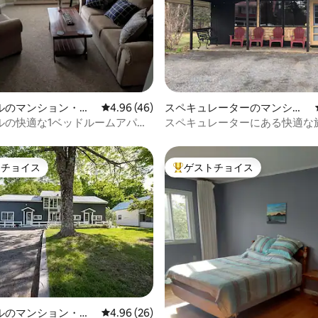
中4.86つ星の平均評価
ルのマンション・ア
レビュー46件、5つ星中4.96つ星の平均評価
4.96 (46)
スペキュレーターのマンショ
ン・アパート
ルの快適な1ベッドルームアパー
スペキュレーターにある快適な旅
Lodge。
トチョイス
ゲストチョイス
ゲストチョイスです。
大好評のゲストチョイスです。
中5.0つ星の平均評価
ルのマンション・ア
レビュー26件、5つ星中4.96つ星の平均評価
4.96 (26)