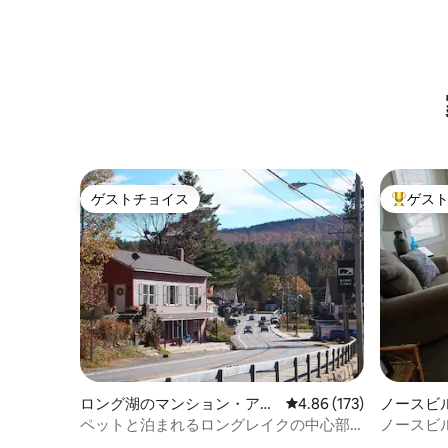
ゲストチョイス
ゲス
ゲストチョイス
大好評の
ロング湖のマンション・アパ
レビュー173件、5つ星
4.86 (173)
ノースビ
ート
パート
ペットと泊まれるロングレイクの中心部
ノースビ
にあるアパート
ト