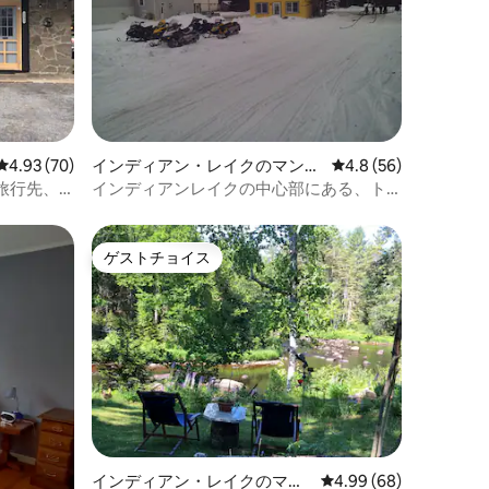
レビュー70件、5つ星中4.93つ星の平均評価
4.93 (70)
インディアン・レイクのマンシ
レビュー56件、5つ星
4.8 (56)
ョン・アパート
行先、Lil
インディアンレイクの中心部にある、ト
レイルサイドのタウンハウス
ゲストチョイス
ゲストチョイス
インディアン・レイクのマン
レビュー68件、5つ星
4.99 (68)