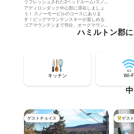
ョン・アパート
リフレッシュされた2ベッドルーム•スノー
Wi-Fiを備
モービルとスキーに最適
アディロンダック中心部に滞在しましょ
宿泊施設
う！ スノーモービルのコースにありま
あり、6人ま
す！ビッグマウンテンスキーが楽しめる
のお客様
ゴアマウンテンまで15分。オークマウンテ
について
ハミルトン郡に
ン/スペキュレーターまで20分。 春から秋
トを連れ
にかけて、ハドソン渓谷急流下りを楽し
ます。
めます。 わずか15分のところにあるブル
ーマウンテンレイクのアディロンダック
体験をお楽しみください。 夏はインディ
アン湖でボートを借りてキャンプを楽し
みましょう！ ハイキングと釣り！氷穴釣
り！！ 可能性は無限大です。私たちはイ
キッチン
Wi-F
ンディアンレイクの町に位置していま
す。シングル1ベッドルームと2ベッドルー
ムのユニットを備えた、アディロンダッ
中
クのクラシックなモーテルです。
ゲストチョイス
ゲス
ゲストチョイス
大好評の