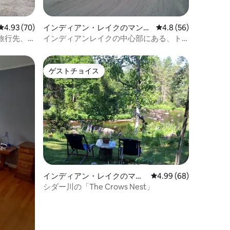
レビュー70件、5つ星中4.93つ星の平均評価
4.93 (70)
インディアン・レイクのマンシ
レビュー56件、5つ星
4.8 (56)
ョン・アパート
行先、Lil
インディアンレイクの中心部にある、ト
レイルサイドのタウンハウス
ゲストチョイス
ゲストチョイス
インディアン・レイクのマン
レビュー68件、5つ星
4.99 (68)
ション・アパート
シダー川の「The Crows Nest」