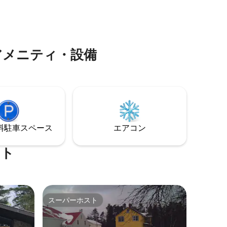
察を楽し
チでは、ゆったりとくつろぐことができ
す。 近くの川、湖、池でカヤック/カヌー
、遊び
ます。静かなエリア。敷地内に1台分の駐
を楽しめ
インラン
車スペースがあります。 多くのアメニテ
するには
どころに
ィ・設備に便利なロケーションです。 ご
川に面し
 スキー
滞在中はヘルメットとケーブルロック付
釣り。ま
アメニティ・設備
、ハイキ
きの自転車2台をご利用いただけます。
⁠車ス⁠ペ⁠ー⁠ス
エアコン
ート
スーパーホスト
スーパーホスト