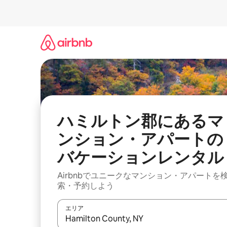
コ
ン
テ
ン
ツ
に
ス
キ
ッ
プ
ハミルトン郡にあるマ
ンション・アパートの
バケーションレンタル
Airbnbでユニークなマンション・アパートを
索・予約しよう
エリア
検索結果が表示されたら、上下の矢印キーを使っ