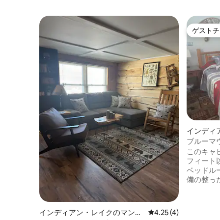
ゲストチ
ゲストチ
インディ
ョン・ア
ブルーマウ
ユニット
このキャ
フィート
ベッドル
備の整っ
用のバス
キ、ピク
ファイヤ
インディアン・レイクのマンシ
レビュー4件、5つ星中
4.25 (4)
ります。 すべての宿泊施設には、HBOと