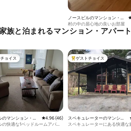
ノースビルのマンション・ア
パート
村の中の居心地の良いお部屋
家族と泊まれるマンション・アパー
トチョイス
ゲストチョイス
ゲストチョイスです。
大好評のゲストチョイスです。
中4.86つ星の平均評価
ルのマンション・ア
レビュー46件、5つ星中4.96つ星の平均評価
4.96 (46)
スペキュレーターのマンショ
ン・アパート
ルの快適な1ベッドルームアパー
スペキュレーターにある快適な旅
Lodge。