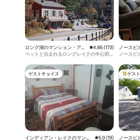
ロング湖のマンション・アパ
レビュー173件、5つ星
4.86 (173)
ノースビ
ート
パート
ペットと泊まれるロングレイクの中心部
ノースビ
にあるアパート
ト
ゲストチョイス
ゲス
ゲストチョイス
大好評の
インディアン・レイクのマンシ
レビュー19件、5つ星
5.0 (19)
ノースビ