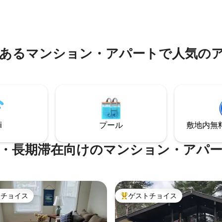
えたDirect TVがあります。 この
きの玄関先のポーチから人間観
にはクイーンベッドと布団が2つ
めます。徒歩圏内には、ビーチ
で宿泊できます。 ペット連れ
場、レストラン、食料品店、コ
も大歓迎です。ペットポリシー
ドリーがあります。 その他の見
はお問い合わせください。ペッ
は、オークマウントがあります。
あるマンション・アパートで人気の
てくる場合は追加料金がかかり
センター、歴史的ランドマーク
ングコース。
i
プール
敷地内無料駐
・長期滞在向けのマンション・アパ
トチョイス
ゲストチョイス
ゲストチョイスです。
大好評のゲストチョイスです。