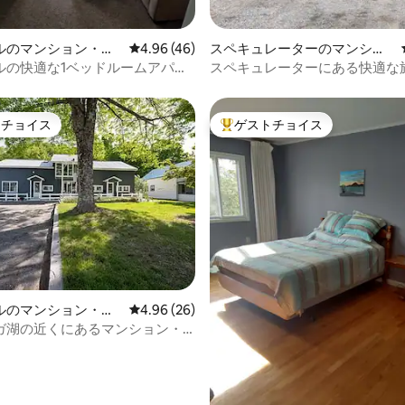
中4.86つ星の平均評価
ルのマンション・ア
レビュー46件、5つ星中4.96つ星の平均評価
4.96 (46)
スペキュレーターのマンショ
ン・アパート
ルの快適な1ベッドルームアパー
スペキュレーターにある快適な旅
Lodge。
トチョイス
ゲストチョイス
ゲストチョイスです。
大好評のゲストチョイスです。
中5.0つ星の平均評価
ルのマンション・ア
レビュー26件、5つ星中4.96つ星の平均評価
4.96 (26)
ガ湖の近くにあるマンション・