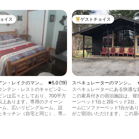
ョイス
ゲストチョイス
ョイス
大好評のゲストチョイスです。
アン・レイクのマンシ
レビュー19件、5つ星中5.0つ星の平均評価
5.0 (19)
スペキュレーターのマンショ
パート
ン・アパート
ンテン・レストのキャビン2 -
スペキュレーターにある快適な旅
4、6名様までご宿泊可能
Lodge。
ビンは広々としており、700平方
この家具付きの宿泊施設は、寝
以上あります。専用のクイーン
ーンベッド1台と2段ベッド2台
ーム、広いリビングルーム、設
ームにソファーベッド1台があり
たキッチン（自宅と同じ）、専
がご宿泊いただけます。 この居
ルーム、屋外の屋根付きデッ
いユニットには、手作りのテー
ニックテーブル、炭火グリル、
ロパン暖炉、ミニ冷蔵庫、飲料
ーピットを備えた3つの部屋があ
庫、電子レンジ、Wi-Fi付きス
4.25つ星の平均評価
ビを備えたキッチンがあります。