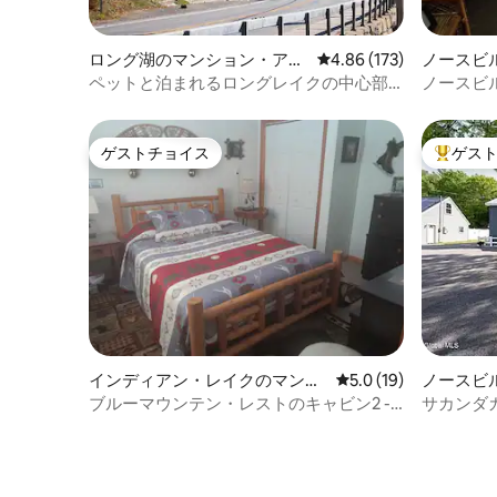
ロング湖のマンション・アパ
レビュー173件、5つ星
4.86 (173)
ノースビ
ート
パート
ペットと泊まれるロングレイクの中心部
ノースビ
にあるアパート
ト
ゲストチョイス
ゲス
ゲストチョイス
大好評の
インディアン・レイクのマンシ
レビュー19件、5つ星
5.0 (19)
ノースビ
ョン・アパート
パート
ブルーマウンテン・レストのキャビン2 -
サカンダ
ユニット4、6名様までご宿泊可能
アパート