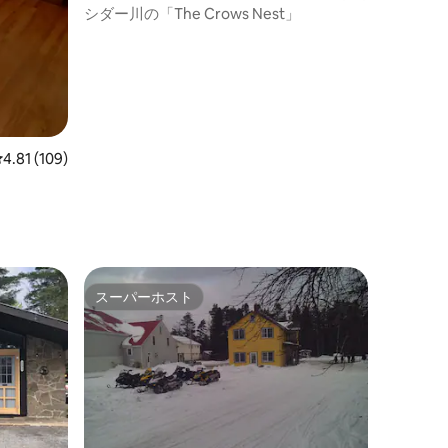
ション・アパート
シダー川の「The Crows Nest」
レビュー109件、5つ星中4.81つ星の平均評価
4.81 (109)
ト
スーパーホスト
スーパーホスト