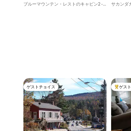
ョン・アパート
パート
ブルーマウンテン・レストのキャビン2 -
サカンダ
ユニット4、6名様までご宿泊可能
アパート
ゲストチョイス
ゲス
ゲストチョイス
大好評の