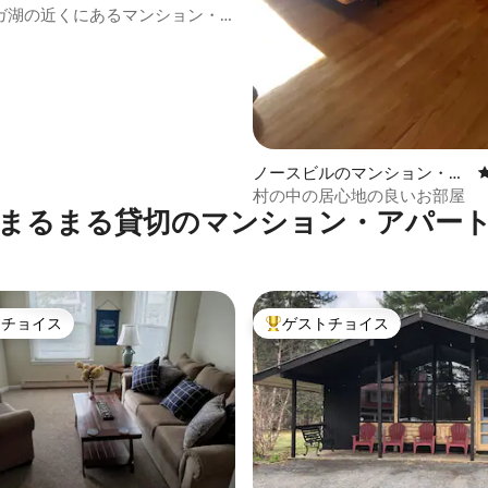
ガ湖の近くにあるマンション・
ノースビルのマンション・ア
パート
村の中の居心地の良いお部屋
まるまる貸切のマンション・アパー
トチョイス
ゲストチョイス
ゲストチョイスです。
大好評のゲストチョイスです。