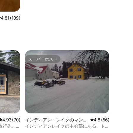
レビュー109件、5つ星中4.81つ星の平均評価
4.81 (109)
ト
スーパーホスト
スーパーホスト
レビュー70件、5つ星中4.93つ星の平均評価
4.93 (70)
インディアン・レイクのマンシ
レビュー56件、5つ星
4.8 (56)
ョン・アパート
行先、Lil
インディアンレイクの中心部にある、ト
レイルサイドのタウンハウス