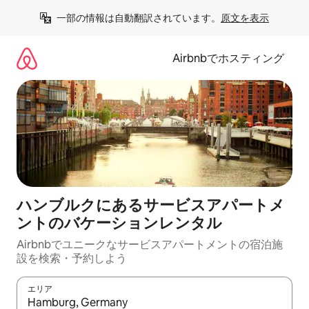
コ
一部の情報は自動翻訳されています。
原文を表示
ン
テ
ン
Airbnbでホスティング
ツ
に
ス
キ
ッ
プ
ハンブルクにあるサービスアパートメ
ントのバケーションレンタル
Airbnbでユニークなサービスアパートメントの宿泊施
設を検索・予約しよう
エリア
検索結果が表示されたら、上下の矢印キーを使って移動するか、