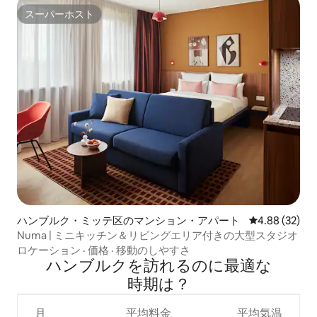
スーパーホスト
スーパーホスト
ハンブルク・ミッテ区のマンション・アパート
レビュー32件
4.88 (32)
Numa | ミニキッチン＆リビングエリア付きの大型スタジオ
ロケーション
·
価格
·
移動のしやすさ
ハンブルクを訪⁠れ⁠るの⁠に最⁠適⁠な
時⁠期⁠は⁠？
月
平均料金
平均気温