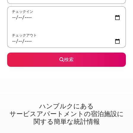
チェックイン
チェックアウト
検索
ハンブルクに⁠あ⁠る
サ⁠ー⁠ビ⁠ス⁠ア⁠パ⁠ー⁠ト⁠メ⁠ン⁠ト⁠の宿⁠泊⁠施⁠設⁠に
関⁠す⁠る簡⁠単⁠な統⁠計⁠情⁠報