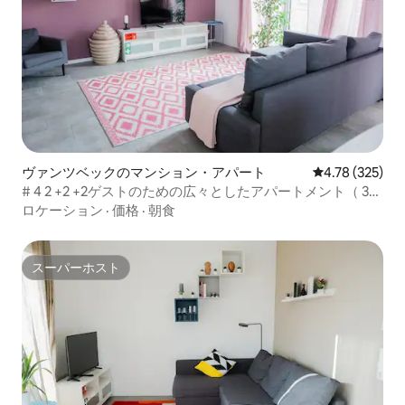
ヴァンツベックのマンション・アパート
レビュー325件
4.78 (325)
# 4 2 +2 +2ゲストのための広々としたアパートメント（ 3部
屋！ ）
ロケーション
·
価格
·
朝食
スーパーホスト
スーパーホスト