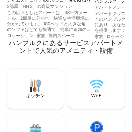
アイムスビュッテルのマンシ
レビュー37件、5つ星中4.92
4.92 (37)
ハンブルク・ノル
ョン・アパート
2部屋「HH 3」の高級マンション
ション・アパート
アパートメント Kranic
この広々としたアパートは、48平方メー
ラスフェイザー | 
アパートクラニッ
トル、2部屋に分かれ、快適な生活環境に
くのハンブルク・
分かれています。 180ベッドと大きな角
にあり、あなたの
のソファはとても快適で、簡単に追加の
を提供します： →
ゲスト用ベッドに変えることができま
ロケーション
·
家族
·
屋内スペース
クススプリングベッド
家族
·
ロケーショ
す。 花崗岩のバーカウンターを備えたメ
ハンブルクにあるサービスアパートメ
ーベッド → ファイバーWiFi USMハラーデ
ガモダンなキッチンが完備されていま
スクを備えた→2つ
ントで人気のアメニティ・設備
す。 豪華なバスルームには下半分に沈ん
インチスマートホテ
だ浴槽があり、廊下にはワードローブ用
キッチン 食器洗
のクローゼットが内蔵されています。 調
ヒー＆紅茶各種 → 
光可能な照明と床は暖かい雰囲気を作
ートル→以内：地下
り、遮光カーテンが邪魔されない睡眠を
つのショッピング
確保します。 アパートには専用玄関と小
ーケット、ビスト
さな屋外テラスがあり、天気の良い日に
のスタンド
食事をしたり、リラックスしたりするこ
キッチン
Wi-Fi
とができます。