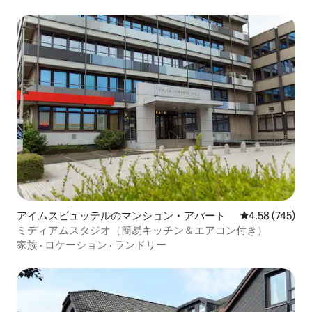
アイムスビュッテルのマンション・アパート
レビュー745件
4.58 (745)
ミディアムスタジオ（簡易キッチン＆エアコン付き）
家族
·
ロケーション
·
ランドリー