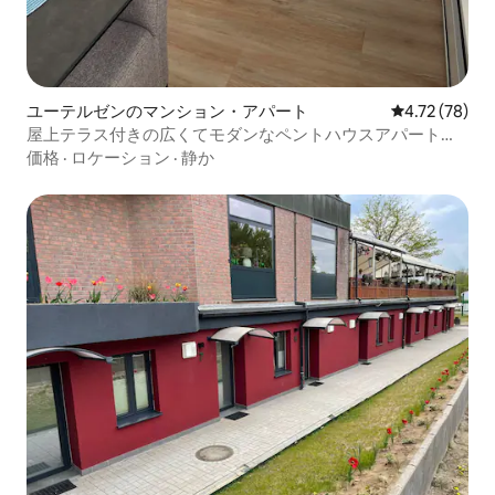
ユーテルゼンのマンション・アパート
レビュー78件
4.72 (78)
屋上テラス付きの広くてモダンなペントハウスアパートメ
ント
価格
·
ロケーション
·
静か