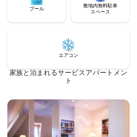
敷地内無料駐⁠車
プール
ス⁠ペ⁠ー⁠ス
エアコン
家族と泊まれるサービスアパートメン
ト