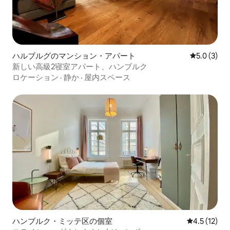
ハルブルグのマンション・アパート
レビュー3
5.0 (3)
新しい高級2寝室アパート、ハンブルク
ロケーション
·
静か
·
屋内スペース
ハンブルク・ミッテ区の個室
レビュー12
4.5 (12)