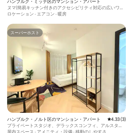
ハンブルク・ミッテ区のマンション・アパート
ヌマ|簡易キッチン付きのアクセシビリティ対応の広いワン
ルーム
ロケーション
·
エアコン
·
暖房
スーパーホスト
スーパーホスト
ハンブルク・ノルト区のマンション・アパート
レビュー3件
4.33 (3)
プライベートスタジオ、デラックスコンフィ、アルスター
ドルフ・ヴィンターフーデ
屋内スペース
·
アメニティ・設備
·
移動のしやすさ