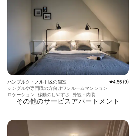
ハンブルク・ノルト区の個室
レビュー9件
4.56 (9)
シングルや専門職の方向けワンルームマンション
ロケーション
·
移動のしやすさ
·
外観・内装
その他のサービスアパートメント