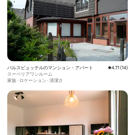
バルスビュッテルのマンション・アパート
レビュー14件
4.71 (14)
スーペリアワンルーム
家族
·
ロケーション
·
清潔さ