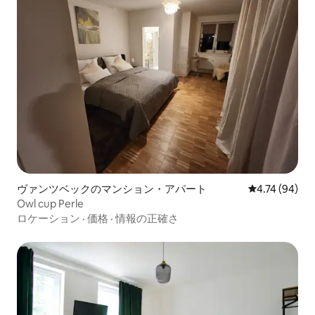
ヴァンツベックのマンション・アパート
レビュー94件
4.74 (94)
Owl cup Perle
ロケーション
·
価格
·
情報の正確さ