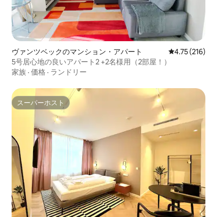
ヴァンツベックのマンション・アパート
レビュー216件
4.75 (216)
5号居心地の良いアパート2 +2名様用（2部屋！）
家族
·
価格
·
ランドリー
スーパーホスト
スーパーホスト