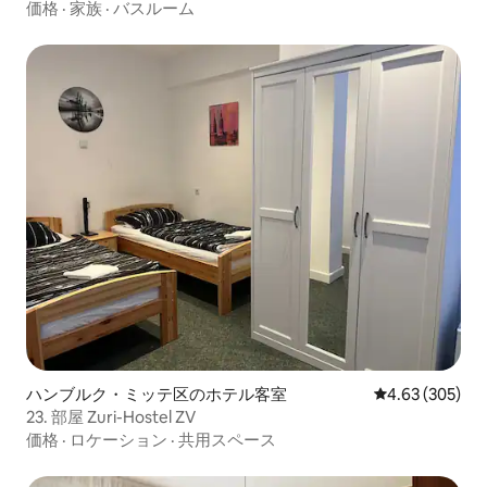
価格
·
家族
·
バスルーム
ハンブルク・ミッテ区のホテル客室
レビュー305件
4.63 (305)
23. 部屋 Zuri-Hostel ZV
価格
·
ロケーション
·
共用スペース