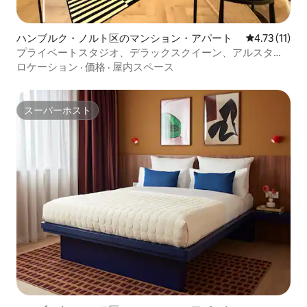
ハンブルク・ノルト区のマンション・アパート
レビュー11件
4.73 (11)
プライベートスタジオ、デラックスクイーン、アルスター
ドルフ・ヴィンターフーデ
ロケーション
·
価格
·
屋内スペース
スーパーホスト
スーパーホスト