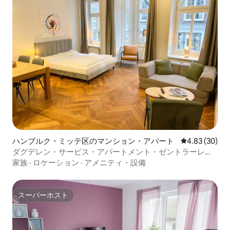
ハンブルク・ミッテ区のマンション・アパート
レビュー30件
4.83 (30)
ダグデレン・サービス・アパートメント・ゼントラーレ・
シティ・ラーゲ
家族
·
ロケーション
·
アメニティ・設備
スーパーホスト
スーパーホスト