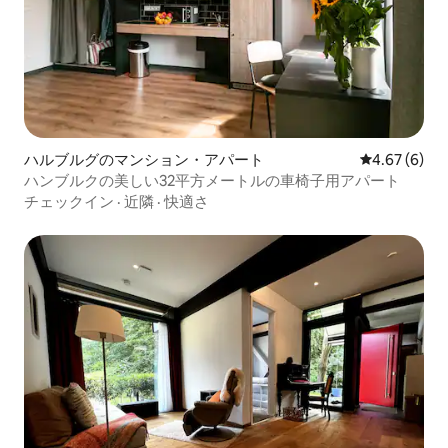
ハルブルグのマンション・アパート
レビュー6件
4.67 (6)
ハンブルクの美しい32平方メートルの車椅子用アパート
チェックイン
·
近隣
·
快適さ