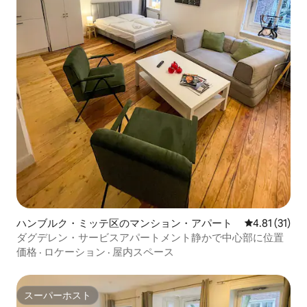
ハンブルク・ミッテ区のマンション・アパート
レビュー31件
4.81 (31)
ダグデレン・サービスアパートメント静かで中心部に位置
価格
·
ロケーション
·
屋内スペース
スーパーホスト
スーパーホスト