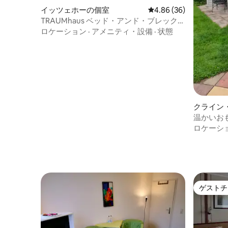
イッツェホーの個室
レビュー36件、5つ星中
4.86 (36)
TRAUMhaus ベッド・アンド・ブレックフ
ァーストイッツェホー
ロケーション
·
アメニティ・設備
·
状態
クライン
ゲの個室
温かいお
ロケーシ
ゲストチ
ゲストチ