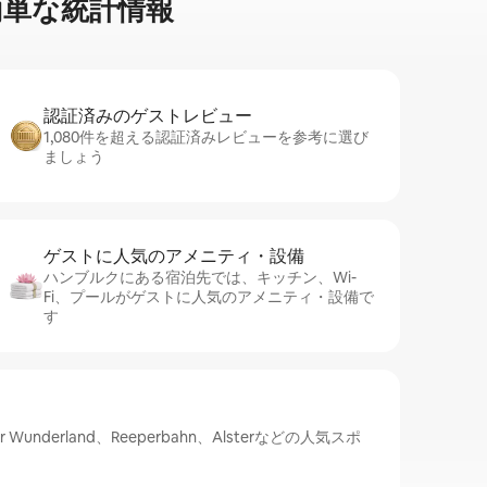
単⁠な統⁠計⁠情⁠報
認証済みのゲ⁠ス⁠ト⁠レ⁠ビ⁠ュ⁠ー
1,080件を超える認証済みレビューを参考に選び
ましょう
ゲストに人⁠気⁠のア⁠メ⁠ニ⁠テ⁠ィ・設⁠備
ハンブルクにある宿泊先では、キッチン、Wi-
Fi、プールがゲストに人気のアメニティ・設備で
す
 Wunderland、Reeperbahn、Alsterなどの人気スポ