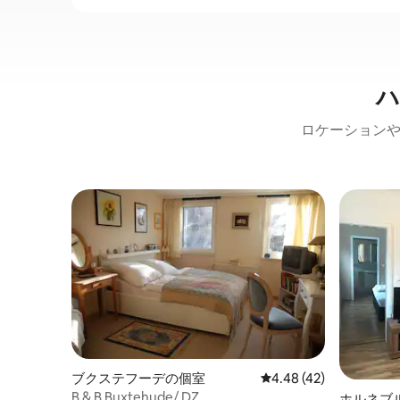
ハ
ロケーションや
ブクステフーデの個室
レビュー42件、5つ星中
4.48 (42)
B & B Buxtehude/ DZ
ホルネブ