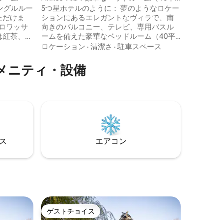
方メートル）
ングルルー
5つ星ホテルのように： 夢のようなロケー
歩約20
ションにあるエレガントなヴィラで、南
す。
ロワッサ
向きのバルコニー、テレビ、専用バスル
は紅茶、ジ
ームを備えた豪華なベッドルーム（40平
ン、ソーセ
方メートル）。屋根裏部屋には、ゲスト
ロケーション
·
清潔さ
·
駐車スペース
フィットネ
のためのリビングルームとワークスペー
、ミル
スがあります。 キッチンにはコーヒーと
メニティ・設備
：15ユー
紅茶が用意されており、持参した朝食は
そこで、または庭のテーブルで食べるこ
お茶、コ
とができます。 夏場は、9時から20時まで
器が備わ
プールをご利用いただけます。
⁠ス
エアコン
ゲストチョイス
ゲストチョイス