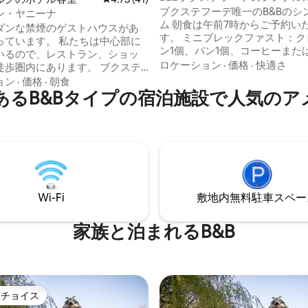
ブクステフーデ唯一のB&Bのシ
ン・ヤニーナ
ム 朝食は午前7時からご予約いただけま
ダンな禁煙のゲストハウスがあ
す。 ミニブレックファスト：ク
っています。 私たちは中心部に
ン1個、パン1個、コーヒーまた
いるので、レストラン、ショッ
ャム：8ユーロ 豊かな朝食：パ
ロケーション
·
価格
·
快適さ
圏内にあります。 ブクステ
ージ、チーズ、卵：15ユーロ 
シュターデの間のアルテン・ラ
ョン
·
価格
·
朝食
ス朝食：シリアル、ヨーグルト
あるB&Bタイプの宿泊施設で人気のア
に位置し、ハイキングやサイク
ク、フルーツ、オレンジジュース
理想的な出発点となっていま
ロ ゲストはキッチンを利用できません。
客室には大型冷蔵庫、やかん、
供されます。 犬は8ユーロの追加
ーヒー、コーヒーメーカー、食
 一年を通して、当社
っています。
なご滞在をお祈りいたします。
あなたを温かく歓迎します！
Wi-Fi
敷地内無料駐⁠車ス⁠ペ⁠ー
家族と泊まれるB&B
トチョイス
ゲストチョイスです。