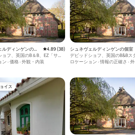
4.96つ星の平均評価
ェルディンゲンの個
レビュー38件、5つ星中4.89つ星の平均評価
4.89 (38)
シュネヴェルディンゲンの個室
ショフ、英国のB＆B、EZ「サマ
デビッドショフ、英国のB&Bス
タジオ「デヴォン」
ョン
·
価格
·
外観・内装
ロケーション
·
情報の正確さ
·
外
ョイス
ョイス