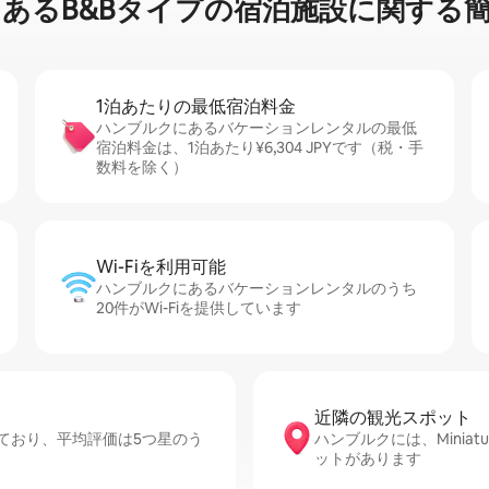
るB&B⁠タ⁠イ⁠プ⁠の宿⁠泊⁠施⁠設⁠に関⁠す⁠る簡⁠
1泊あたりの最⁠低⁠宿⁠泊⁠料⁠金
ハンブルクにあるバケーションレンタルの最低
宿泊料金は、1泊あたり¥6,304 JPYです（税・手
数料を除く）
Wi-Fiを利⁠用⁠可⁠能
ハンブルクにあるバケーションレンタルのうち
20件がWi-Fiを提供しています
近隣の観光ス⁠ポ⁠ッ⁠ト
ており、平均評価は5つ星のう
ハンブルクには、Miniatur
ットがあります