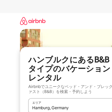
コ
ン
テ
ン
ツ
に
ス
キ
ッ
プ
ハンブルクにあるB&B
タイプのバケーション
レンタル
Airbnbでユニークなベッド・アンド・ブレッ
ァスト（B&B）を検索・予約しよう
エリア
検索結果が表示されたら、上下の矢印キーを使っ