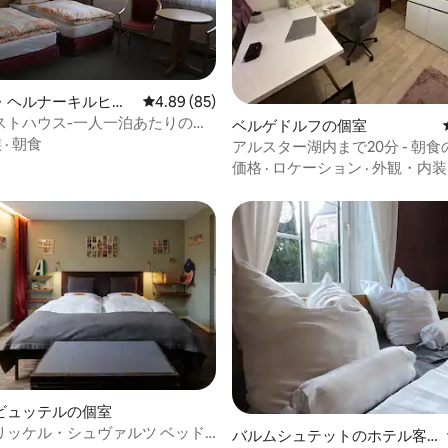
・ヘルナーキルヒェ
レビュー85件、5つ星中4.89つ星の平均評価
4.89 (85)
ストハウス-一人一泊あたりの料
4.44つ星の平均評価
ベルゲドルフの個室
族
·
朝食
アルスター湖内まで20分 - 朝
価格
·
ロケーション
·
外観・内装
つ星中5つ星の平均評価
ビュッテルの個室
リッケル・シュヴァルツ ベッド
バルムシュテットのホテル客