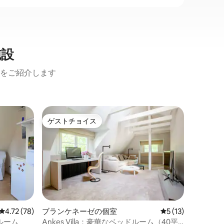
施設
設をご紹介します
ベルゲド
ゲストチョイス
ゲスト
ゲストチョイス
ゲスト
ゴセ・エ
夜間およ
た浴室を
ーセ・エ
り、泳い
で当宿泊
価格
·
ロ
ングを楽
ルベ川本
クを探索
レビュー78件、5つ星中4.72つ星の平均評価
4.72 (78)
ブランケネーゼの個室
レビュー13件、5
5 (13)
料の駐車
ルーム
Ankes Villa：豪華なベッドルーム（40平
中心部ま