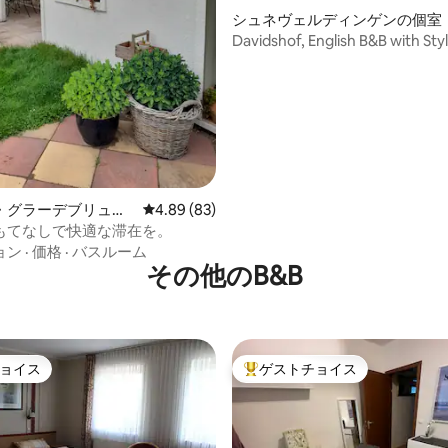
4.86つ星の平均評価
シュネヴェルディンゲンの個室
Davidshof, English B&B with Sty
"Okavango"
・グラーデブリュッ
レビュー83件、5つ星中4.89つ星の平均評価
4.89 (83)
もてなしで快適な滞在を。
ョン
·
価格
·
バスルーム
その他のB&B
ョイス
ゲストチョイス
ョイス
大好評のゲストチョイスです。