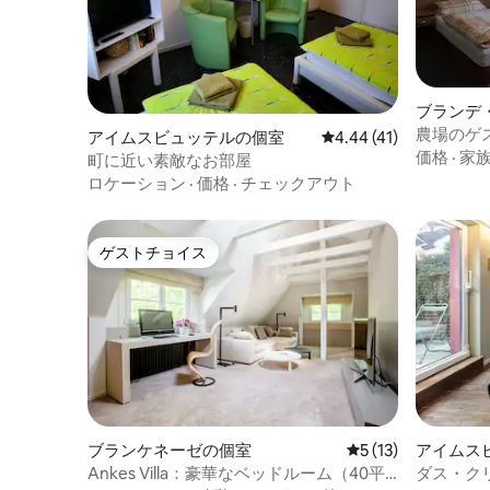
ブランデ
ンの個室
農場のゲ
アイムスビュッテルの個室
レビュー41件、5つ星中
4.44 (41)
金
価格
·
家
町に近い素敵なお部屋
ロケーション
·
価格
·
チェックアウト
ゲストチョイス
ゲストチョイス
ブランケネーゼの個室
レビュー13件、5
5 (13)
アイムス
Ankes Villa：豪華なベッドルーム（40平
ダス・ク