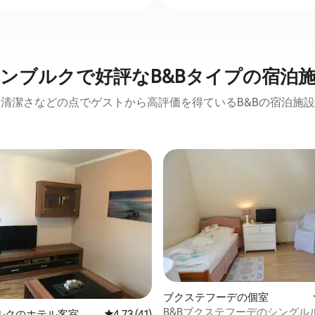
ンブルクで好評なB&Bタイプの宿泊
清潔さなどの点でゲストから高評価を得ているB&Bの宿泊施
ブクステフーデの個室
4.48つ星の平均評価
B&Bブクステフーデのシングル
ルクのホテル客室
レビュー41件、5つ星中4.73つ星の平均評価
4.73 (41)