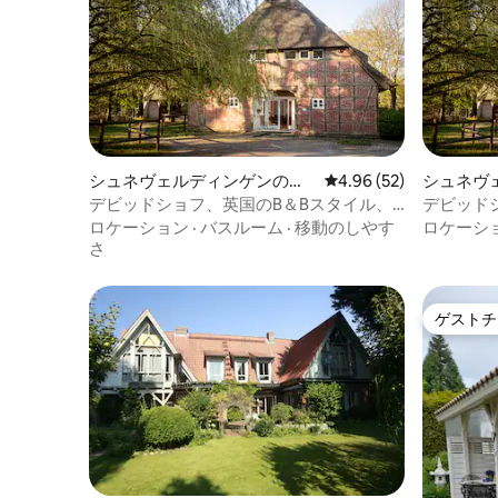
シュネヴェルディンゲンの個
レビュー52件、5つ星中
4.96 (52)
シュネヴ
室
室
デビッドショフ、英国のB＆Bスタイル、
デビッド
「カラハリ」ダブル
セット」
ロケーション
·
バスルーム
·
移動のしやす
ロケーシ
さ
ゲストチ
ゲストチ