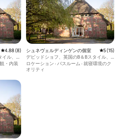
レビュー8件、5つ星中4.88つ星の平均評価
4.88 (8)
シュネヴェルディンゲンの個室
レビュー15件、5
5 (15)
タイル、ス
デビッドショフ、英国のB＆Bスタイル、
「コーンウォール」の客室
観・内装
ロケーション
·
バスルーム
·
就寝環境のク
オリティ