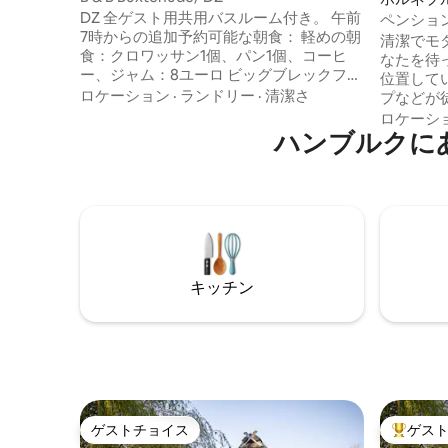
DZ 全ゲスト用共用バスルーム付き。 午前
ペンショ
7時からの追加予約可能な朝食： 軽めの朝
清潔でモ
食：クロワッサン1個、パン1個、コーヒ
なたを待
ー、ジャム：8ユーロ ビッグブレックファ
位置して
ースト：パン、ソーセージ、チーズ、
ロケーション
·
ランドリー
·
清潔さ
プなどが徒歩
卵：15ユーロ フィットネス朝食：シリア
フーデと
ロケーシ
ル、ヨーグルト、ミルク、フルーツ、オ
ハンブルクに
ンドの端
レンジジュース：15ユーロ 犬1匹につき15
リングの
ユーロ ゲストはキッチンを利用できませ
す。 朝食は、事前のご予約により、追加
ん。小さな冷蔵庫、ミニオーブン、電気
料金で提
ポット、食器、紅茶、コーヒー、コーヒ
料金がかかります。
ーメーカーがお部屋に備わっています。
での快適
空き状況により駐車場。
そして、
キッチン
ゲストチョイス
ゲス
ゲストチョイス
大好評の