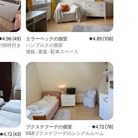
レビュー49件、5つ星中4.96つ星の平均評価
4.96 (49)
エラーベックの個室
レビュー108件、5つ星
4.85 (108)
食の招待付き
ハンブルクの個室
価格
·
家族
·
駐車スペース
ブクステフーデの個室
レビュー78件、5つ星
4.72 (78)
B&Bブクステフーデのシングルルーム
レビュー43件、5つ星中4.72つ星の平均評価
4.72 (43)