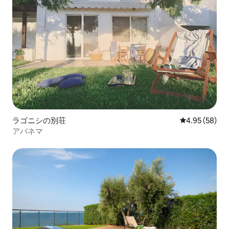
ラゴニシの別荘
レビュー58件
4.95 (58)
アパネマ