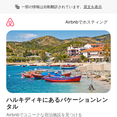
コ
一部の情報は自動翻訳されています。
原文を表示
ン
テ
ン
Airbnbでホスティング
ツ
に
ス
キ
ッ
プ
ハルキディキにあるバケーションレン
タル
Airbnbでユニークな宿泊施設を見つける