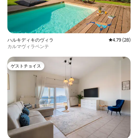
ハルキディキのヴィラ
レビュー28件
4.79 (28)
カルマヴィラペンテ
ゲストチョイス
ゲストチョイス