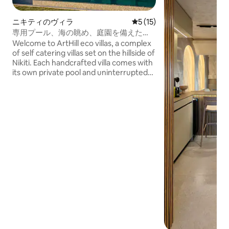
ニキティのヴィラ
レビュー15件、5つ星中5つ
5 (15)
専用プール、海の眺め、庭園を備えた
「Villa Menta」
Welcome to ArtHill eco villas, a complex
of self catering villas set on the hillside of
Nikiti. Each handcrafted villa comes with
its own private pool and uninterrupted
views of the Aegean Sea. Each eco villa
spans two levels and has two bedrooms,
two bathrooms and an open plan, fully
equipped kitchen living area which spills
out onto the terrace. The villas are light,
airy and spacious, designed to let the
outside in.