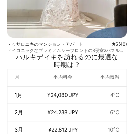
テッサロニキのマンション・アパート
レビュー4
5 (40)
アイコニックなプレミアムシーフロントの3寝室2バスルー
ハルキディキを訪⁠れ⁠るの⁠に最⁠適⁠な
ム
時⁠期⁠は⁠？
月
平均料金
平均気温
1月
¥24,080 JPY
4°C
2月
¥24,238 JPY
6°C
3月
¥22,812 JPY
10°C