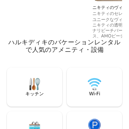
ニキティのヴィラ
ニキティのセレス
リー
ユニークなヴィラの
ニキティの透明な海
ナリビーチバー、
ス、AMOビーチ
ハルキディキのバケーションレンタル
の中心部から徒歩1 kmです
装されたばかりで
で人気のアメニティ・設備
とする快適さを備
大人6名様＋子供
きます。24時間3
ます。 150 -200 mbpsの安定したインタ
ーネット接続、スマー
デーシーズンを特
う！夏をお楽しみください
アル・ラグジュア
キッチン
Wi-Fi