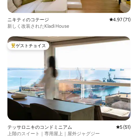
ニキティのコテージ
レビュー71件
4.97 (71)
新しく改装されたKladi House
ゲストチョイス
大好評のゲストチョイスです。
テッサロニキのコンドミニアム
レビュー5
5 (51)
上階のスイート｜専用屋上｜屋外ジャグジー