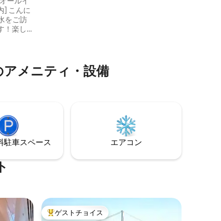
ーオールイ
エレベーター/プー
認が必要です。 -レイトチェックアウトは
んに
3分/九
1時間あたり10,000ウォンの費用がかかり
7分すぐ近く！ 🌟 カップ
ます。 [寝室兼リビングルーム] - ダブルベ
す！楽し
でも歓迎
ッド1台（基本2名様/最大2名様） 【滅菌/
ます。快
す！
消毒済みの寝具】 -専門業者から滅菌・消
いただけ
毒された寝具を提供しています。 [調理

OK] -簡単な調理ができる様々な調理器具
u
気のアメニティ・設備
- 冷蔵庫、電子レンジ、コーヒーポット -
写真が掲載さ
調味料は用意されていません。 [バスルー
ム] -シャンプー、コンディショナー、ボデ
gnam 6-
ィウォッシュ - ドライヤー、タオル [駐車
O駅から車で
場] - 建物内の有料駐車場 - ゲスト7,700ウ
ォン/日、99,000ウォン/月 - 16時前の駐車
時 チェ
は30分ごとに1,500ウォン 【キャンセル/
返金】 - キャンセル、返金規定はAirbnbの
féがあり
⁠車ス⁠ペ⁠ー⁠ス
エアコン
規定に従って処理されます。 ※ 部屋ごと
の小物やベッドの向きは異なる場合があ
ト
ります。
います。
理できま
ごみの分
ゲストチョイス
大好評のゲストチョイスです。