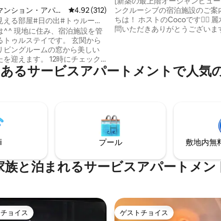
[新築の最上階オーシャンビュ
自動車充電
ンクルーシブの宿泊施設のご案内] こ
マンション・アパー
レビュー312件、5つ星中4.92つ星の平均評価
4.92 (312)
ちは！ ホストのCocoです🙋‍♀️ 麗水をご訪
見える部屋#日の出#トゥルース
問いただきありがとうございま
層オーシャンビュー#漢島ビーチ
は^^ 現地に住み、宿泊施設を管
い旅行になることを願っており
etflix #12時チェックアウト
るトゥルステイです。 玄関から
適で温かい宿泊施設でお過ごし
リビングルームの窓から美しい
るよう、精一杯準備いたします
を迎えます。 12時にチェック
Instagram：coco_house_yeos
g-doにあるサービスアパートメントで人
るので、ゆったりとした朝をお
（Instagram に詳しい説明と
イプ - 1.5ルーム
れています😊） 【住所】 - ユートップ・
ルーム+リビング、キッチン+ト
ユーブレス 11階（49-10 Gukdon
gil, Yeosu-si） - よそう EXP
シャンビューを楽しめます。 リ
10 分 🍿宿泊施設のチェックイン・チェッ
ビでは、NetflixやYouTube
クアウト時間 チェックイン：午後3
TT動画をお楽しみいただけます。
ックアウト：午前11時 🍿周辺の施設 同じ
oothスピーカーでお好みでお部屋を
建物の1階にコンビニ、Idiya Ca
i
プール
敷地内無料駐
い KTXミュクホ駅/東
ます 国洞ロッテマートまで徒歩5分 ゲジャ
と市外バスターミナルからタク
ング通りまで車で5分 奉山洞の食べ歩きス
分です。 宿泊施設から徒歩3分以
家族と泊まれるサービスアパートメン
ポットまで車で5分 ナンマンポチャまで車
ハンセム海水浴場、ビーチ散歩
で10分 🍿注意事項 宿泊施設内は禁煙で
ます。 徒歩5分以内に美食レスト
す。 ペットの同伴は禁止されて
建物内1階にあるイーマート24コ
臭いのする食品（魚、肉）は調
イーマート、食料品マート、デ
せん。 退室時には、食器洗いと
ロッテシネマなど、市内中心部
トチョイス
ゲストチョイス
別収集をお願いいたします。
ゲストチョイスです。
ゲストチョイス
す。 屋上展望台、フィ