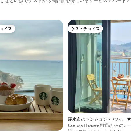
さなどの点でゲストから高評価を得ているサービスアパートメ
ョイス
ゲストチョイス
ョイス
ゲストチョイス
星中5.0つ星の平均評価
麗水市のマンション・アパー
ト
𝗖𝗼𝗰𝗼'𝘀 𝗛𝗼𝘂𝘀𝗲#11階か
ュー#連泊割引#Netflix#無料