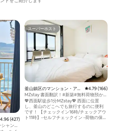
ントをご紹介します
海雲台区
スーパーホスト
ゲス
スーパーホスト
大好評
ート
新規 海
ュー｜ビ
🌟海雲台
ド3台｜
26階の
ー 🌟2〜4人でも十分で快適 🌟フルパッケ
ージオプ
テーブル
駅、海里団通りに
ション、長期滞在
成 ✔ クイーン1／スーパーシングル1／ソ
ファベッ
釜山鎮区のマンション・アパ
レビュー166件、5つ星
4.79 (166)
✔ 友人/
ート
4人用の
MZstay 書面翻訳！#新築#無料荷物預かり
電子レン
#清潔#NetFlix#ホテル寝具TL
💖西面駅徒歩1分MZstay💖 西面に位置
ッソコー
し、釜山のどこへでも旅行するのに便利
をご用意 📺 YouTube/Netflix TV/超高速
です！ 【チェックイン16時/チェックアウ
Wi-Fi 🧼 洗濯機/乾燥機/ヘアスタイラー/バ
ト11時】-セルフチェックイン -荷物の保管
レビュー427件、5つ星中4.96つ星の平均評価
4.96 (427)
スルームのビデ 🧳 ビジ
OK、レイトチェックアウトOK -アーリー
らのオーシャンビ
かりサービス/長
チェックインは、客室の状況によって確
駐車場#電気