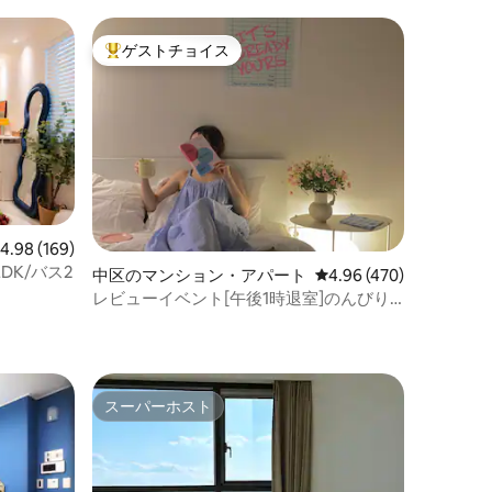
ゲストチョイス
大好評のゲストチョイスです。
レビュー169件、5つ星中4.98つ星の平均評価
4.98 (169)
LDK/バス2
中区のマンション・アパート
レビュー470件、5つ星
4.96 (470)
レビューイベント[午後1時退室]のんびり
大邱日程/4人3人2人旅行出張東成路/鍾路/
営動
スーパーホスト
スーパーホスト