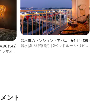
麗水市のマンション・アパー
レビュー139件、5つ星
4.94 (139)
ト
麗水[夏の特別割引] 2ベッドルーム/リビン
ビュー342件、5つ星中4.96つ星の平均評価
4.96 (342)
グ/ファミリー向けの宿泊先/ロマンチック
ノラマオー
なポーチ/オーシャンビュー/夜景/ゲーム
浦 #スタ
機/ペントハウス
トメント