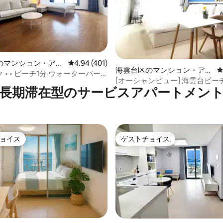
中4.91つ星の平均評価
のマンション・アパ
レビュー401件、5つ星中4.94つ星の平均評価
4.94 (401)
海雲台区のマンション・アパ
 • • ビーチ1分 ウォーターパー
ート
[オーシャンビュー] 海雲台ビー
2時チェックアウト 浄水器
長期滞在型のサービスアパートメン
ブルーラインパーク
ョイス
ゲストチョイス
ョイス
ゲストチョイス