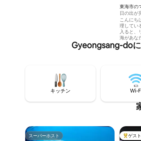
ブスクリプションアカウント設定完了😉 •
東海市の
ヘアドライヤー/電気コンロ/電子レンジ/
ト
日の出が
電気ポット/鍋/食器/カトラリーセット/冷
テイ#高
こんにち
蔵庫 •ヘアドライヤー/ヘアアイロン/歯ブ
徒歩3分#N
理してい
ラシ/歯磨き粉/シャワータオル/シャンプ
入ると、
ー/コンディショナー/ボディウォッシュ/
海があなた
フォームクレンジング/フェイス＆ボディ
Gyeongsan
アウトす
ローション/綿棒/化粧綿/ヘアゴム 🌿非対
過ごしください。 部屋タ
面セルフチェックイン・チェックアウト
（ベッド
午後4時 → 午前11時 + 1時間 ⭐レビューイベ
イレ） 高層オーシャンビュー10階から最
ント実施中 🌿ビルタワー駐車場、午後3時
高のオー
～先着50台_24時間12,000ウォン 必要に
ビングのテレ
応じて外部駐車場のご利用をお勧めしま
などのO
す。詳細についてはメッセージでお知ら
Bluet
せします☺️ 🌿その他の注意事項 •衛生と安
キッチン
Wi-F
満たしてみてくださ
全上の理由から、調味料/ナイフ/まな板は
海エリア
ありません🙏🏻 •ハンサムソファベッド、
シーで5
最大3名様まで宿泊可能です。#追加料金
内には、
が発生します • 🧹ホストが趣味と得意とす
道があり
る清掃を直接管理しています。 ↪公衆衛
ラン街、
生管理法第3条第1項に基づき宿泊事業届出
ンビニ、
許可完了 その他のお問い合わせはメッセ
ィソー、
ージをお願いします😀
スーパーホスト
ゲス
スーパーホスト
大好評の
への移動が便利で