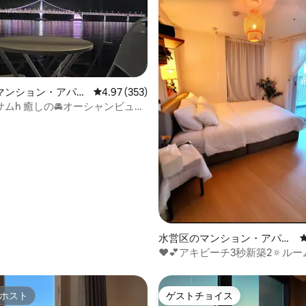
センター以外の運動施設、コイ
リールームなど、建物内の設備
ただけます。（一部有料） -そ
. チェックイン当日に案内メッセー
のデジタルドアロックのパスワ
屋番号、案内事項）をお送りし
. 宿泊施設の住所：江戸道東海市
マンション・アパー
レビュー353件、5つ星中4.97つ星の平均評価
4.97 (353)
中4.96つ星の平均評価
-4
サムh 癒しの🚘オーシャンビュー
広々とした平数、🏠無料駐車レ
🕹同伴、🐕‍🦺Netflix🍎
水営区のマンション・アパー
ト
♥️💕アキビーチ3秒新築2🔅ル
ンスオープンテラス🚗駐車場/感
友達~🐳癒し~空間👍
ホスト
ゲストチョイス
ホスト
ゲストチョイス