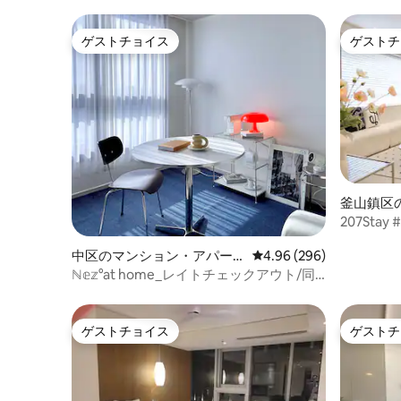
ゲストチョイス
ゲストチ
ゲストチョイス
ゲストチ
釜山鎮区
ート
207Sta
ビング/最
中区のマンション・アパー
レビュー296件、5つ星中
4.96 (296)
ト
ℕ𝕖𝕫°at home_レイトチェックアウト/同
城路駅中央路駅1分/#Netflixビームプ/#旅
行#出張
ゲストチョイス
ゲストチ
ゲストチョイス
ゲストチ