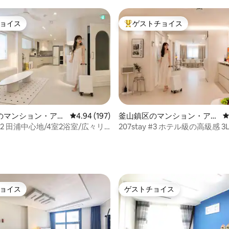
ョイス
ゲストチョイス
ョイス
大好評のゲストチョイスです。
のマンション・アパ
レビュー197件、5つ星中4.94つ星の平均評価
4.94 (197)
釜山鎮区のマンション・アパ
ート
y #2 田浦中心地/4室2浴室/広々リ
207stay #3 ホテル級の高級感 3
大16名
4.96つ星の平均評価
ョイス
ゲストチョイス
ョイス
ゲストチョイス