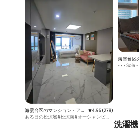
海雲台区
ート
• • • 
ャンビュ
ジチェア
海雲台区のマンション・アパ
レビュー278件、5つ星
4.95 (278)
ート
ある日の松涼🥰#松涼海#オーシャンビュ
洗濯機
ー #シーピング🏄‍#オシリアテーマパーク
🏰🎀#ホットプレイ #ネットフリックス #
ルージュ🤣