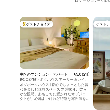
ロケーションや清潔
ゲストチョイス
ゲストチ
大好評のゲストチョイスです。
ゲストチ
中区のマンション・アパート
レビュー211件、5つ
5.0 (211)
➊COZY➋ソボクハウス アーリー＆レイト
➏ジム➍保管➌中央路駅 2分 空気清浄➎エ
🌿ソボックハウス | 都心でちょっとした贅
アドレッサー ネットプレイ YouTube➐ 3
沢を楽しむ休憩スペース 木製家具と柔ら
人可能
かな照明、あちこちに置かれたオブジェ
クトが、心地よいけれど特別な雰囲気を
醸し出しています。 🌿アメニティ・設備 •
ムービングスタイル_Netflix + YouTubeサ