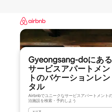
コ
ン
テ
ン
ツ
に
ス
キ
ッ
プ
Gyeongsang-doにあ
サービスアパートメン
トのバケーションレン
タル
Airbnbでユニークなサービスアパートメント
泊施設を検索・予約しよう
エリア