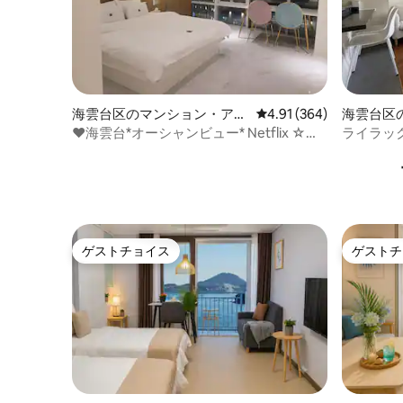
海雲台区のマンション・アパ
レビュー364件、5つ星
4.91 (364)
海雲台区
ート
ート
❤海雲台*オーシャンビュー* Netflix ☆リ
ライラック
フォーム☆❤ ♠︎白砂浜と古南路から1分 ♠︎
ク1分 1
♡♡ホテルの客室
ゲストチョイス
ゲストチ
ゲストチョイス
ゲストチ