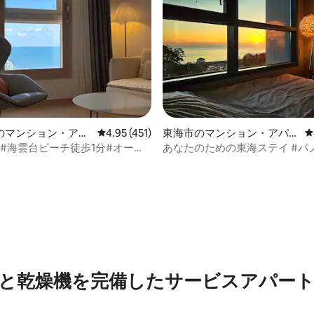
のマンション・アパ
レビュー451件、5つ星中4.95つ星の平均評価
4.95 (451)
東海市のマンション・アパー
レ
ト
Sole • #海雲台ビーチ徒歩1分#オーシ
あなたのための東海ステイ #パ
ー#4ベッド#調理可能#マッサー
シャンビュー #私たちが愛する木
#清潔なお部屋
イラー#Netflix
中4.95つ星の平均評価
と乾燥機を完備したサービスアパー