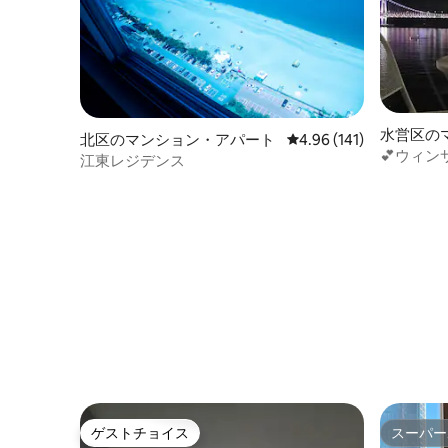
ットネス
ンランド
をご利用い
の他- 1
ジ（玄関
ード、部
ます。 2
水営区の
北区のマンション・アパート
レビュー141件、5つ星
4.96 (141)
韓島路136
ト
💕ウィン
江東レジデンス
🌁新築、
トロゲーム、犬
ゲストチョイス
スーパー
ゲストチョイス
スーパー