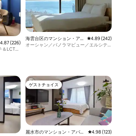
海雲台区のマンション・アパ
レビュー242件、5つ星
4.89 (242)
レビュー226件、5つ星中4.87つ星の平均評価
4.87 (226)
ート
オーシャン／パノラマビュー／エルシテ
チ＆LCT＆
ィワーハビーチ1分／ネットフリックス／
ト
ビュースポット／ザベイ101／ベクスコ／
清潔なお部屋
ゲストチョイス
ゲストチョイス
麗水市のマンション・アパー
レビュー123件、5つ星
4.98 (123)