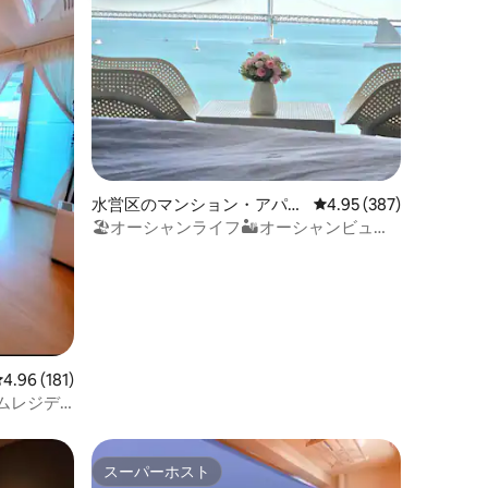
水営区のマンション・アパー
レビュー387件、5つ星
4.95 (387)
ト
🏖オーシャンライフ🏜オーシャンビュ
ー、♥ディクソンエアラブ体験 ネットフ
リックス視聴🚘無料駐車場🚢広々とした室
内24平方メートル、新築
レビュー181件、5つ星中4.96つ星の平均評価
4.96 (181)
ームレジデ
性/遊び/
スーパーホスト
スーパーホスト