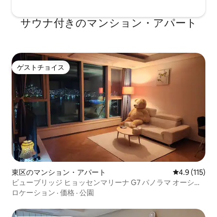
サウナ付きのマンション・アパート
ゲストチョイス
ゲストチョイス
東区のマンション・アパート
レビュー115
4.9 (115)
ビューブリッジ ヒョッセンマリーナ G7 パノラマ オーシャ
ンビュー 高層 20平 釜山港大橋正面からの眺め 釜山駅徒歩2
ロケーション
·
価格
·
公園
分