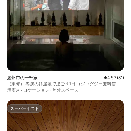
慶州市の一軒家
レビュー31件
4.97 (31)
（東邸） 専属の韓屋敷で過ごす1日 （ジャグジー無料使
用）
清潔さ
·
ロケーション
·
屋外スペース
スーパーホスト
スーパーホスト