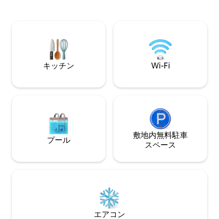
疲れを解消する時間 ​プレミアムアメ
純粋な黄土の家で ヒノキの香りを お楽し
ィ： ダイソン エアラップ、イリー/スタ
みください *チェックイン 午後 3時 *チェ
ーバックス コー
ックアウト：午前11時 *無料送迎サービス
ィ・設備が揃っています。 
（予約必須） 慶州市外バスターミナルか
クヒーリング： 大型ビームプロジェクタ
ら 宿泊施設まで *基本予約人数2名 追加人
ーの映画館と静かな茶室
数 2名 24か月以上のお子様の場合 追加料
トの細やかな気配り
金20,000ウォン 小学生以降は 大人と同じ
キッチン
Wi-Fi
ンが可能な場合は、
3 万ウォン （現地でお支払い） *バーベキ
ックイン前とチェ
ューをご希望の方 事前予約の場合 炭火味
荷物預かりサービ
噌汁、ごはん、おかず はさみ、トング 提
に楽しめる完璧な立
供 暖かい季節 菜園で野菜摘み体験（無
ンジュの夜をお届け
料） *バーベキューグリル利用料金
で徒歩15分 奉皇
30,000ウォン *電気自動車の充電料金
東宮果月池、安壓
（7,000ウォン） *有料テレビチャンネル
分 博物館まで徒歩
料金請求 *黄土坪のアグンギで暖炉体験、
敷地内無料駐⁠車
プール
ォルニアビーチまで
無料で体験可能（予約必須） *無料朝食
ス⁠ペ⁠ー⁠ス
ン・ウォーターパー
（予約必須） パン、飲み物、フルーツ ~
湖まで車で15分
午前9時まで *ミネラルウォーター2本をご
用意 登録番号 発行地域：慶州市 許可種
類 農村・漁村民泊事業
エアコン