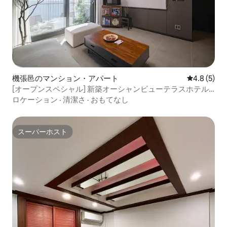
機張邑のマンション・アパート
レビュー5
4.8 (5)
[オープンスペシャル] 新築オーシャンビューテラスホテル
海雲台 デラックススイート、松亭海水浴場まで5分、部屋d
ロケーション
·
清潔さ
·
おもてなし
スーパーホスト
スーパーホスト