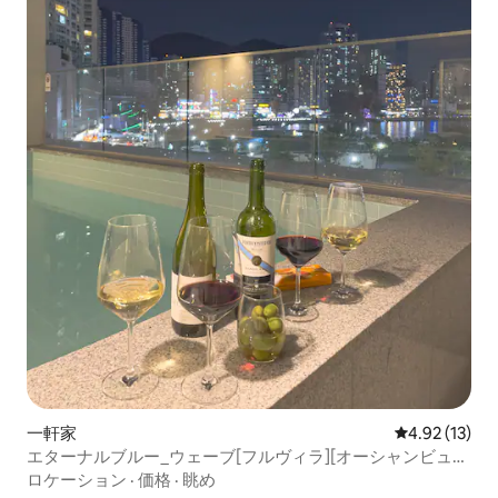
一軒家
レビュー13件
4.92 (13)
エターナルブルー_ウェーブ[フルヴィラ][オーシャンビュ
ー][フィンランド式サウナ][松島ケーブルカー][無料駐車場]
ロケーション
·
価格
·
眺め