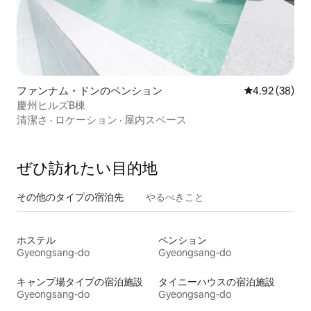
ファンナム・ドンのペンション
レビュー38件
4.92 (38)
慶州ヒルズB棟
清潔さ
·
ロケーション
·
屋内スペース
ぜひ訪⁠れ⁠た⁠い目⁠的⁠地
その他のタ⁠イ⁠プ⁠の宿⁠泊⁠先
やるべきこと
ホステル
ペンション
Gyeongsang-do
Gyeongsang-do
キャンプ場タイプの宿泊施設
タイニーハウスの宿泊施設
Gyeongsang-do
Gyeongsang-do