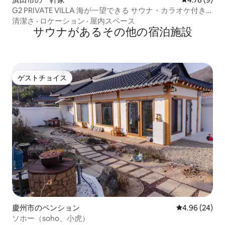
G2 PRIVATE VILLA 海が一望できる サウナ・カラオケ付き
の一棟貸切
清潔さ
·
ロケーション
·
屋内スペース
サウナがあるその他の宿泊施設
ゲストチョイス
ゲストチョイス
慶州市のペンション
レビュー24件
4.96 (24)
ソホー（soho、小虎）