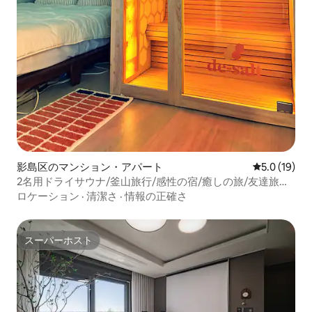
影島区のマンション・アパート
レビュー19
5.0 (19)
2名用ドライサウナ/釜山旅行/感性の宿/癒しの旅/友達旅行/
小さな中庭で肉のグリルが可能/無料駐車場
ロケーション
·
清潔さ
·
情報の正確さ
スーパーホスト
スーパーホスト