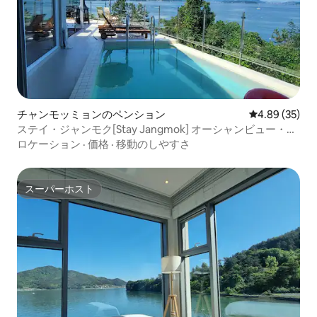
チャンモッミョンのペンション
レビュー35件
4.89 (35)
ステイ・ジャンモク[Stay Jangmok] オーシャンビュー・フ
ルヴィラ 定員可能人数
ロケーション
·
価格
·
移動のしやすさ
スーパーホスト
スーパーホスト