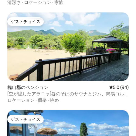
清潔さ
·
ロケーション
·
家族
ゲストチョイス
ゲストチョイス
槐山郡のペンション
レビュー94
5.0 (94)
[空が隠したアラニャ]谷のそばのサウナとジム、簡易ゴルフ
場、プールがある癒しの田舎の家
ロケーション
·
価格
·
眺め
ゲストチョイス
ゲストチョイス