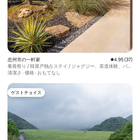
忠州市の一軒家
レビュー37件
4.95 (37)
養善祭り / 韓屋戸独占ステイ / ジャグジー、茶道体験、バー
ベキュー
清潔さ
·
価格
·
おもてなし
ゲストチョイス
ゲストチョイス