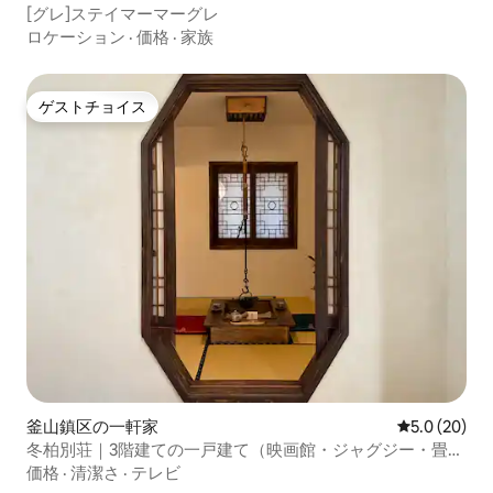
[グレ]ステイマーマーグレ
ロケーション
·
価格
·
家族
ゲストチョイス
ゲストチョイス
釜山鎮区の一軒家
レビュー20
5.0 (20)
冬柏別荘｜3階建ての一戸建て（映画館・ジャグジー・畳の
部屋）
価格
·
清潔さ
·
テレビ