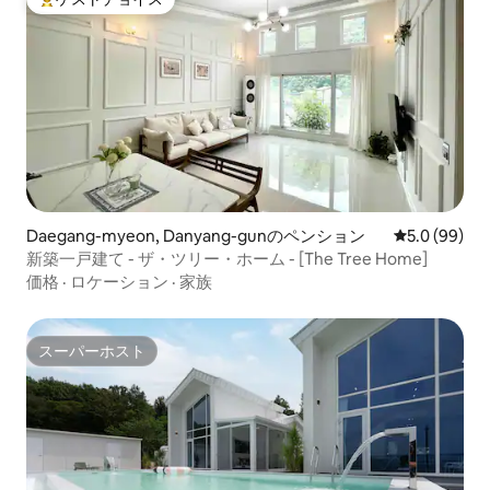
大好評のゲストチョイスです。
Daegang-myeon, Danyang-gunのペンション
レビュー99
5.0 (99)
新築一戸建て - ザ・ツリー・ホーム - [The Tree Home]
価格
·
ロケーション
·
家族
スーパーホスト
スーパーホスト