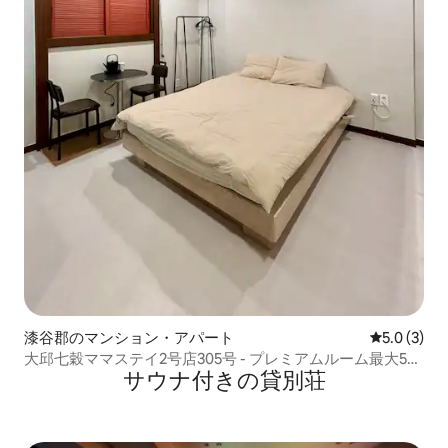
漆谷郡のマンション・アパート
レビュー3
5.0 (3)
大邱七穀ママステイ2号店305号 - プレミアムルーム最大5人
サウナ付きの貸別荘
- ネットフリース - 無料駐車場/グルメ天国/空気の良い