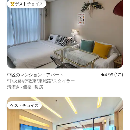
ゲストチョイス
大好評のゲストチョイスです。
中区のマンション・アパート
レビュー171件
4.99 (171)
*中央路駅*教東*東城路*スタイラー
清潔さ
·
価格
·
暖房
ゲストチョイス
ゲストチョイス