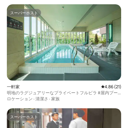
スーパーホスト
スーパーホスト
一軒家
レビュー21件
4.86 (21)
明地のラグジュアリーなプライベートフルビラ #屋内プー
ル #テラス #オーシャンビュー
ロケーション
·
清潔さ
·
家族
スーパーホスト
スーパーホスト