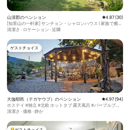
山清郡のペンション
レビュー30件
4.87 (30)
[知里山の一軒家] サンチョン・シャロンハウス | 家族で癒し
の滞在
清潔さ
·
ロケーション
·
近隣
ゲストチョイス
ゲストチョイス
大伽耶邑（テガヤウプ）のペンション
レビュー94件
4.97 (94)
ホステイ #独立 #北欧 ホットタブ 露天風呂 #パープルプー
ル&バーベキュー #フィンランド サウナ #カラオケ
清潔さ
·
価格
·
静か
ゲストチョイス