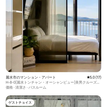
麗水市のマンション・アパート
レビュー17
5.0 (17)
H-8-0[麗水トンチャン・オーシャンビュー]美男クルーズ。
アルテ美術館30%割引 #駐車場 #Netflix _oh_stay
価格
·
清潔さ
·
バスルーム
ゲストチョイス
ゲストチョイス