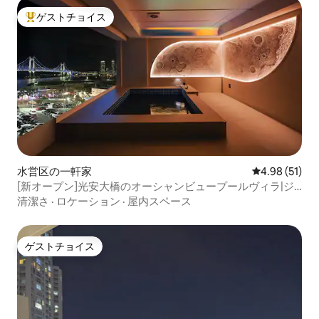
ゲストチョイス
大好評のゲストチョイスです。
水営区の一軒家
レビュー51件
4.98 (51)
[新オープン]光安大橋のオーシャンビュープールヴィラ|ジ
ャグジー、サウナ無料|2室|最大6名|Dia(501)
清潔さ
·
ロケーション
·
屋内スペース
ゲストチョイス
ゲストチョイス