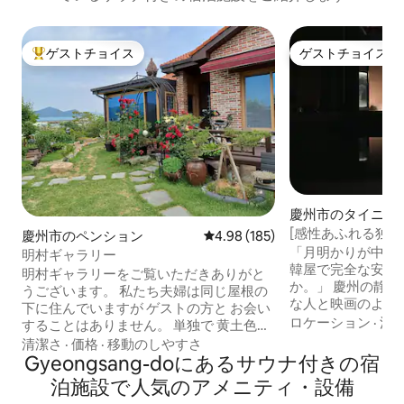
ゲストチョイス
ゲストチョイス
大好評のゲストチョイスです。
ゲストチョイス
慶州市のタイニー
[感性あふれる独立型韓屋] 
慶州市のペンション
レビュー185件、5つ星中4.98
4.98 (185)
ー＆ベスバムヒー
「月明かりが中庭
明村ギャラリー
場・荷物預かり）
韓屋で完全な安ら
明村ギャラリーをご覧いただきありがと
か。」 ​慶州の静
うございます。 私たち夫婦は同じ屋根の
な人と映画のよう
下に住んでいますが ゲストの方と お会い
さい。 ステイ「여진연몽」は、単なる宿
ロケーション
·
清
することはありません。 単独で 黄土色の
泊施設ではなく、
寝室 キッチン バスルーム トイレ サウナ
清潔さ
·
価格
·
移動のしやすさ
おもてなしが感じ
サウナ バーベキュールーム 裏庭 これらは
Gyeongsang-doにあるサウナ付きの宿
す。 ​🌙 耶津・真淵夢の特別な点 プライベ
すべて ゲスト専用 スペースとして なって
泊施設で人気のアメニティ・設備
ートジャグジー： 月明かりの下で日常の
います。 広い芝生の庭 庭で 田舎の風景と