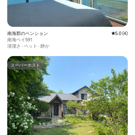
南海郡のペンション
レビュー4
5.0 (4)
南海ベイ591
清潔さ
·
ペット
·
静か
スーパーホスト
スーパーホスト