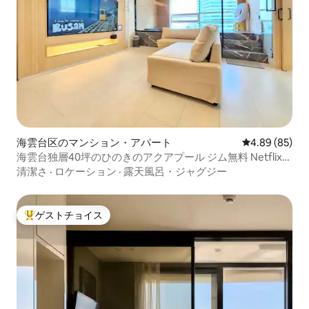
海雲台区のマンション・アパート
レビュー85件
4.89 (85)
海雲台独層40坪のひのきのアクアプール ジム無料 Netflix
RetroGame YouTube
清潔さ
·
ロケーション
·
露天風呂・ジャグジー
ゲストチョイス
大好評のゲストチョイスです。