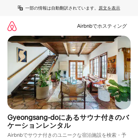
コ
一部の情報は自動翻訳されています。
原文を表示
ン
テ
ン
Airbnbでホスティング
ツ
に
ス
キ
ッ
プ
Gyeongsang-doにあるサウナ付きのバ
ケーションレンタル
Airbnbでサウナ付きのユニークな宿泊施設を検索・予