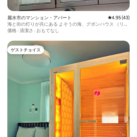
麗水市のマンション・アパート
レビュー43件
4.95 (43)
海と街の灯りが共にある よそうの海、グボンハウス （リビ
ングルーム+2室2クイーンベッド+トイレ1室）
価格
·
清潔さ
·
おもてなし
ゲストチョイス
ゲストチョイス