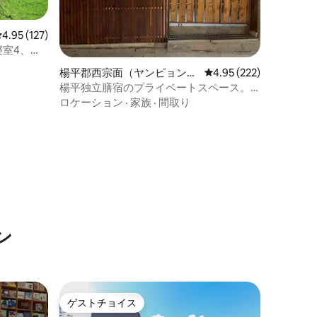
レビュー127件、5つ星中4.95つ星の平均評価
4.95 (127)
寝室4、ホ
楊平郡西宗面（ヤンピョンぐ
レビュー222件、5つ星
4.95 (222)
ん、ソジョンミョン）のペン
楊平独立膳宿のプライベートスペース。
ション
自然の香りと一緒に遊び、おしゃべりを
ロケーション
·
家族
·
間取り
する「ノルダム」
ン
ゲストチョイス
ゲストチョイス