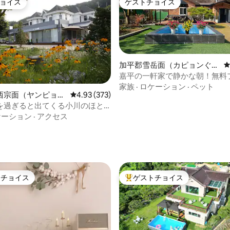
ョイス
ゲストチョイス
ョイス
ゲストチョイス
い癒しの旅行者 🎈感動的な空間
作りたいカップル 🫧 清潔さを
する人
中4.91つ星の平均評価
加平郡雪岳面（カピョンぐ
ん、ソラクミョン）のペンシ
嘉平の一軒家で静かな朝！無料
ョン
OPEN#8名様まで#家族の集ま
家族
·
ロケーション
·
ペット
西宗面（ヤンピョ
レビュー373件、5つ星中4.93つ星の平均評価
4.93 (373)
集まり#ソットゥクプク#焚き火
ョンミョン）のペン
を過ぎると出てくる小川のほと
の家、スリップランドです。
ケーション
·
アクセス
トチョイス
ゲストチョイス
ゲストチョイスです。
大好評のゲストチョイスです。