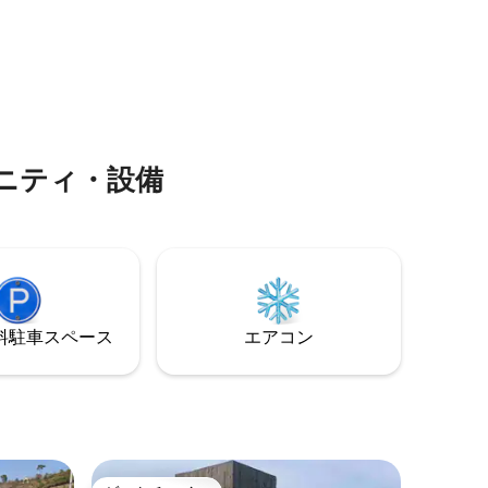
む2台あります テラスと
道が素敵
う子猫たちです 雨が降ってもバーベキュ
橋を設置
、野菜の
ーや焚き火を楽しめるプライベート専用
になりました 夏に向けて扇
、ハンモ
デッキが含まれています（薪はご持参ま
ン、除湿機
ポン、華
たは宿泊施設で購入） 宿泊施設は、楊平
アップグ
キング、
郡中米山リゾートの森の下に位置してお
す
には、樫
り、徒歩3分で6km以上の美しい小川が流
がぽかぽ
れており、深い谷をお望みの場合は、車
き飛ぶ～
で10分ほどで2つの有名な谷があります。
ニティ・設備
きる、隠
宿泊施設は2階建て（1階 - ソファとマッサ
ージチェア、2階 - 寝室）で、約18坪のス
炭粉を熟
ペースです 正面の大きな窓からバーベキ
家です。
ューデッキに直接出ることができます 猫
家は、休
の森は春の森、夏の森、秋の森で構成さ
を通って
れており、それぞれにプライベートデッ
5kmのト
キがあり、別々の流れで穏やかな休暇を
単に楽し
過ごすことができます チェックイン時間
⁠車ス⁠ペ⁠ー⁠ス
エアコン
午後5:00 チェックアウト時間午後1:00
与えてく