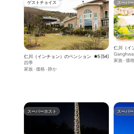
ゲストチョイス
スーパー
ゲストチョイス
スーパー
仁川（イ
ョン
Gangh
仁川（インチョン）のペンション
レビュー54件、5
5 (54)
ーティー
家族
·
価
四季
家族
·
価格
·
静か
スーパーホスト
スーパー
スーパーホスト
スーパー