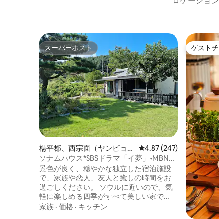
ロケーション
スーパーホスト
ゲストチ
スーパーホスト
ゲストチ
楊平郡、西宗面（ヤンピョ
レビュー247件、5つ星
4.87 (247)
ン、ソジョンミョン）のペン
ソナムハウス*SBSドラマ「イ夢」•MBN番
ション
組「もう一度チェックタイム」撮影* 庭が
景色が良く、穏やかな独立した宿泊施設
きれいな一戸建ての田舎の家
で、家族や恋人、友人と癒しの時間をお
過ごしください。 ソウルに近いので、気
軽に楽しめる四季がすべて美しい家で
す。 旅行の不便を解消するために、さま
家族
·
価格
·
キッチン
ざまなアメニティ・設備とツールが用意