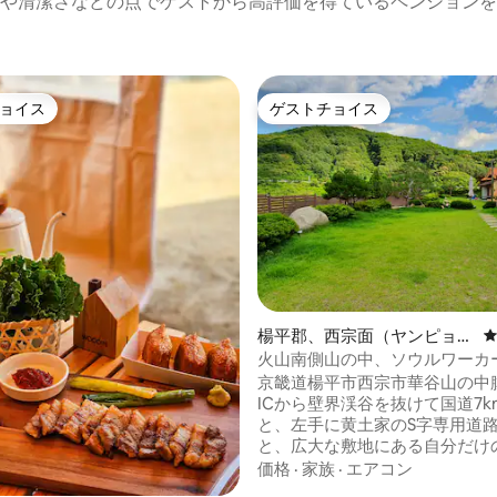
や清潔さなどの点でゲストから高評価を得ているペンションを
ョイス
ゲストチョイス
ョイス
ゲストチョイス
中4.87つ星の平均評価
楊平郡、西宗面（ヤンピョン
ぐん、ソジョンミョン）のペ
火山南側山の中、ソウルワーカ
ンション
35km、約3300坪内のゲスト
京畿道楊平市西宗市華谷山の中
土家
ICから壁界渓谷を抜けて国道7k
と、左手に黄土家のS字専用道
と、広大な敷地にある自分だけ
の黄土韓屋が見えてきます～ 四季が贈り
価格
·
家族
·
エアコン
物となる 黄土家の春には ダラエ、ネン