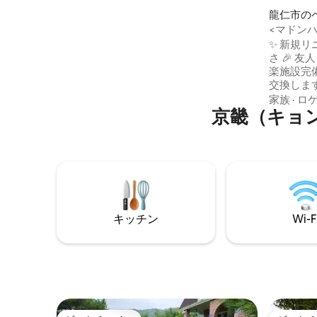
されています。 宿泊施設から徒歩2分のと
龍仁市の
ころに谷があり、水遊びもできます。
<マドン
（500m以上の場所には少し深い場所もあ
友人やカ
✨ 新規リ
ります） 出演映画と銅像夢（2022年11月7
宿泊施設
さ 🎉 友人・家族の集まりに最適 │ 屋内娯
日放映、オサジン♡キムソヨンカップ
専用駐車
楽施設完備 「寝具類は毎日直接洗
ル）、もう一度チェックタイム（2023年
交換しま
10月23日放映予定、俳優イ・ギョンジン
目のスー
家族
·
ロ
編）を撮影 その他 ●4名様から8名様まで
京畿（キョ
イベート
ご宿泊いただけます。（基準人数を超え
庭 ✔ 
た場合、1人あたり10,000ウォンの追加料
無料でご
金が適用されます） ●犬同伴可（トイレ
寝具をすべて交換 🌿
トレーニング必須、同伴料金は別途ご入
理由 🫧
金ください） ●バーベキュー設備セット -
🏡 プライ
25,000ウォン（セルフサービス、江原道
ない室内構
の白炭、グリル、手袋などを提供） ●火
ム機、ボ
鉢セット - 20,000ウォン（薪1袋提供、薪
キッチン
Wi-F
ルなどを無
追加10,000ウォン） ●公共交通機関をご
で15 ～
利用の場合、ヤンスリ・ヤンス駅から4名
バーランド
様までお迎え可能（往復20,000ウォン）
テプレミ
● Netflix視聴可能
起興店 
度に楽しむこ
な方におす
ベートな空