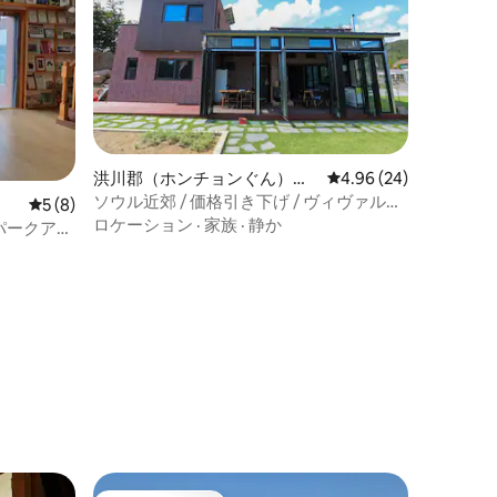
洪川郡（ホンチョンぐん）の
レビュー24件、5つ星
4.96 (24)
ペンション
ソウル近郊 / 価格引き下げ / ヴィヴァルデ
レビュー8件、5つ星中5つ星の平均評価
5 (8)
ィパークまで5～10分 / 一戸建て（ロマン
ロケーション
·
家族
·
静か
パークアマ
チックペンション）
アグロラン