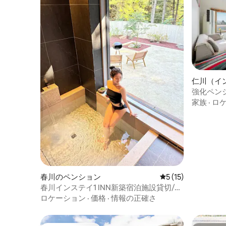
仁川（イ
ョン
強化ペンショ
家族
·
ロ
春川のペンション
レビュー15件、5
5 (15)
春川インステイ1 INN新築宿泊施設貸切/ジ
ャグジー/テラス
ロケーション
·
価格
·
情報の正確さ