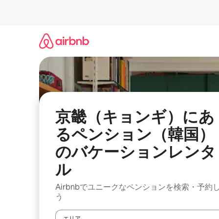
コ
ン
テ
ン
ツ
に
ス
キ
ッ
プ
京畿（キョンギ）にあ
るペンション（韓国）
のバケーションレンタ
ル
Airbnbでユニークなペンションを検索・予約
う
エリア