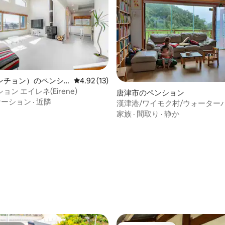
ンチョン）のペンシ
レビュー13件、5つ星中4.92つ星の平均評価
4.92 (13)
ン エイレネ(Eirene)
唐津市のペンション
ケーション
·
近隣
漢津港/ワイモク村/ウォーター
ゾン/サップキョ湖/新里聖地/
家族
·
間取り
·
静か
ドテシン牧場/絵本ブックステイ
つ星中5つ星の平均評価