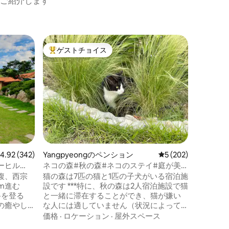
ご紹介します
坡州市の
ゲストチョイス
ゲス
大好評のゲストチョイスです。
大好評
德恩ペン
後ろには
州書院と
静かな田
まだ未完
います 晴れた日には遠くに北漢山も見
家族
·
価
え、春夏
木々を楽し
ち着いた
ラックス
レビュー342件、5つ星中4.92つ星の平均評価
4.92 (342)
Yangpyeongのペンション
レビュー202件、5
5 (202)
隣の家も
非常に独
ーヒル
ネコの森#秋の森#ネコのステイ#庭が美
証されています インテ
用別荘韓屋黄
しい別館#専用バーベキューデッキ#セス
腹、西宗
猫の森は7匹の猫と1匹の子犬がいる宿泊施
ものを好
コゾーン
m進む
設です ***特に、秋の森は2人宿泊施設で猫
す。 小型ペットの同伴も可能で、座布団2
路を登る
と一緒に滞在することができ、猫が嫌い
枚とフー
の癒やし
な人には適していません（状況によって
ビームプ
は、食べ物や水を与えることができます
価格
·
ロケーション
·
屋外スペース
ュース機
^^） 子猫たちは人懐こくて、人をよく従