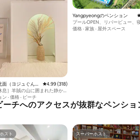
Yangpyeongのペンション
プールOPEN、リバービュー、
テル式寝具、60坪一棟、食器類
価格
·
家族
·
屋外スペース
中4.97つ星の平均評価
北面（ヨジュぐん、
レビュー318件、5つ星中4.99つ星の平均評価
4.99 (318)
ミョン）のペンショ
休息］羊賊の山に囲まれた静か
平20分、ルーデンシア6分
ョン
·
価格
·
ビーチ
ビーチへのアクセスが抜群なペンショ
ホスト
スーパーホスト
ホスト
スーパーホスト