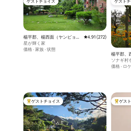
ゲストチョイス
ゲストチ
ゲストチョイス
ゲストチ
クスした
で思い出を
最も重視
楊平郡、楊西面（ヤンピョン
レビュー272件、5つ星
4.91 (272)
ぐん、ヤンソミョン）のペン
星が輝く家
ション
価格
·
家族
·
状態
楊平郡、
ン、ソジ
ソナギ村
ション
りの田舎
価格
·
ロ
ゲストチョイス
ゲス
大好評のゲストチョイスです。
大好評の