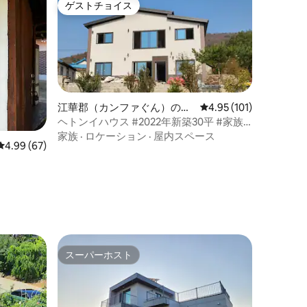
ゲストチョイス
ゲストチョイス
江華郡（カンファぐん）のペ
レビュー101件、5つ星
4.95 (101)
ンション
ヘトンイハウス #2022年新築30平 #家族
旅行 #部屋3火曜日2 #バーベキュー #電気
家族
·
ロケーション
·
屋内スペース
レビュー67件、5つ星中4.99つ星の平均評価
4.99 (67)
自動車充電スタンド
スーパーホスト
スーパーホスト