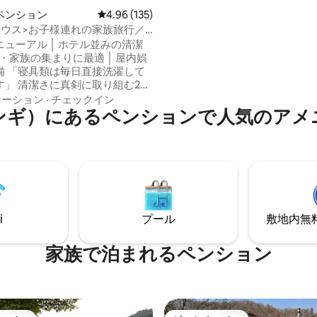
ギ、ソク、ツルナガサが咲く山
ペンション
レビュー135件、5つ星中4.96つ星の平均評価
4.96 (135)
で、 夏は涼しい渓谷での水遊び
ハウス>お子様連れの家族旅行／
巻き寿司やバーベキュー、平床
ップルでの旅行／感性あふれる
ニューアル │ ホテル並みの清潔
ックでの休息、 秋には栗、グジ
／広い庭／バーベキュー無料／
雅山の紅葉を見ながらのトレッ
スペース
濯して
鉄製の火鉢で焚き火も良し、 冬
す」 清潔さに真剣に取り組む2年
の薪火、黄土室の湯治りで全身
パーホストが直接管理するプラ
ケーション
·
チェックイン
か～風邪が引かない～疲れが吹
ンギ）にあるペンションで人気のアメ
な宿泊施設です。 ✔ 広々とした
～ 自然と触れ合いながら休息で
高品質の電気グリルバーベキューを
れた自分だけの休息所。 黄土の家は、韓
利用いただけます ✔宿泊ごとに
国産の松の木、黄土、ダシマ、
当宿泊施設が特別な
成させて作られた本物の黄土の
 清潔さを最優先した管理システム
華雅山の麓に静かに佇む黄土の
ベート + 広い庭 🎮 退屈する暇の
息に最適です。 家の後ろの松林
成 最新の家電、Netflix、ゲー
清平ダムまで、曲がりくねった1
ードゲーム、ミニポケットボー
レッキングコースは、誰もが簡
i
プール
敷地内無料駐
料でご利用いただけます 📍 車
める隠れた名品コースです。 自分だけの
25分以内の主要な観光スポット エ
小川遊び、 松林での瞑想、ハンモックな
 韓国民俗村 アシアナCC ロッ
家族で泊まれるペンション
ど 自然は四季を通じて贈り物を
アムアウトレット起興店 イケア
れます。
観光、ショッピング、ゴルフを一
とができます！ 💛次のよう
すめです 🏕 家族だけのプライ
間が必要な人 📚 完全にリラッ