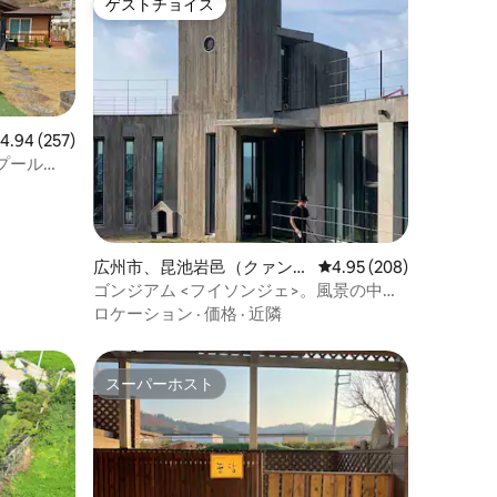
ゲストチョイス
ゲストチョイス
レビュー257件、5つ星中4.94つ星の平均評価
4.94 (257)
プール
り#友達の
#炭火
広州市、昆池岩邑（クァンジ
レビュー208件、5つ星
4.95 (208)
ュし、コンジアムウプ）のペ
ゴンジアム <フイソンジェ>。風景の中で
ンション
休息を楽しんでください。 （bbq O、プ
ロケーション
·
価格
·
近隣
ール7/8月利用可能）
スーパーホスト
スーパーホスト