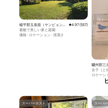
楊平郡玉泉面（ヤンピョンぐ
レビュー557件、5つ星
4.97 (557)
ん、オクチョンミョン）のペ
素敵で美しい家と庭園
ンション
価格
·
ロケーション
·
清潔さ
驪州郡三
サンブク
女子［と
ン
な村、羊
ロケーシ
スーパーホスト
スーパー
スーパーホスト
スーパー