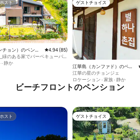
ホスト
ゲストチョイス
ホスト
ゲストチョイス
ンチョン）のペンシ
レビュー85件、5つ星中4.94つ星の平均評価
4.94 (85)
wa_緑のある家でバーベキューパ
つ星中5つ星の平均評価
格
·
静か
江華島（カンファド）のペン
ション
江華の星のチョンジェ
ロケーション
·
家族
·
静か
ビーチフロントのペンション
ホスト
ゲストチョイス
ホスト
ゲストチョイス