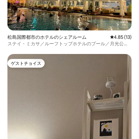
松島国際都市のホテルのシェアルーム
レビュー13件
4.85 (13)
ステイ・ミカサ／ルーフトップホテルのプール／月光公園
／松島コンベンシア／空港まで25分／地下鉄5分／無料駐車
場
ゲストチョイス
ゲストチョイス