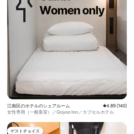
江南区のホテルのシェアルーム
レビュー140件
4.89 (140)
女性専用（一般客室）／Goyoo Inn／カプセルホテル
ゲストチョイス
ゲストチョイス