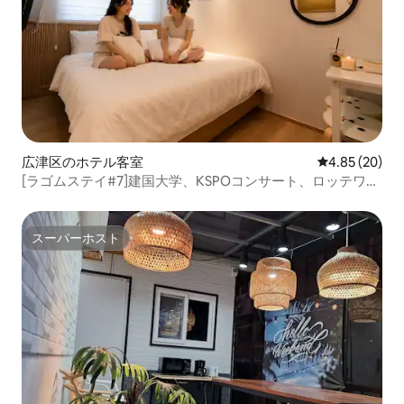
広津区のホテル客室
レビュー20件
4.85 (20)
[ラゴムステイ#7]建国大学、KSPOコンサート、ロッテワー
ルド、城水洞、ソウルの森、明洞、鍾路、東大門、漢江
スーパーホスト
スーパーホスト