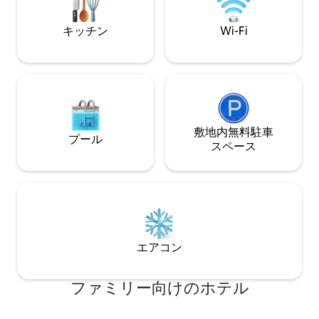
ェックインのみ可能です [駐車場]客室ご
ク 無人ホテルです
とに1台無料駐車可能（駐車場の状況によ
の運営により自由
キッチン
Wi-Fi
っては利用できない場合があります） [調
です（未成年者X 
理不可]長期滞在（7泊以上）の場合にの
民票またはパスポ
み、キッチン/食器/洗剤製品のリクエス
トイレ+バスルーム
トに応じて提供 【清掃】清掃サービスは
の入室はできません＊ チェックイ
リクエストに応じて提供（有料） 【客室
時 チェックアウト1
設備】電気ポット、電子レンジ、ヘアド
ーリーチェックイン可 レイトチ
ライヤー、ミネラルウォーター、タオ
ウトは2時まで可能
ル、シャンプー、コンディショナー、 ボ
敷地内無料駐⁠車
あたり10,000ウォン ❤️オープン記
プール
ディソープ [アーリーチェックイン/レイ
ューイベント❤️ 
ス⁠ペ⁠ー⁠ス
トチェックアウト] 1時間あたり10,000ウ
ると、1時間のア
ォンの料金が発生します（現地でのお支
料（4時チェックイ
払い） ホテルの状況によっては、適用が
が必要❗️
困難な場合があります。
エアコン
ファミリー向⁠け⁠のホ⁠テ⁠ル