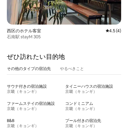
西区のホテル客室
レビュー4
4.5 (4)
石南駅 stayM 305
ぜひ訪⁠れ⁠た⁠い目⁠的⁠地
その他のタ⁠イ⁠プ⁠の宿⁠泊⁠先
やるべきこと
サウナ付きの宿泊施設
タイニーハウスの宿泊施設
京畿（キョンギ）
京畿（キョンギ）
ファームステイの宿泊施設
コンドミニアム
京畿（キョンギ）
京畿（キョンギ）
B&B
プール付きの宿泊先
京畿（キョンギ）
京畿（キョンギ）