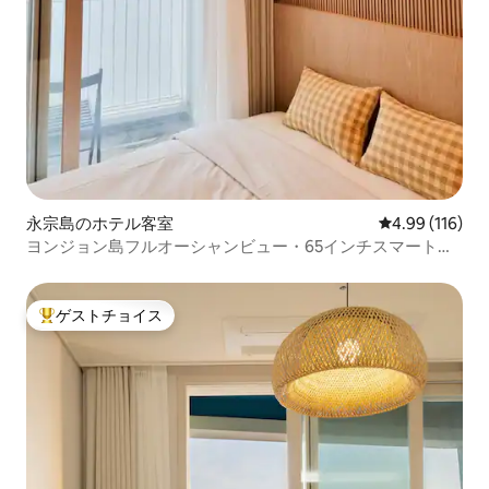
永宗島のホテル客室
レビュー116件
4.99 (116)
ヨンジョン島フルオーシャンビュー・65インチスマートテ
レビ・OTT無料・レイトチェックアウト・清潔でお掃除の
行き届いた宿泊施設・マーシャルスピーカー
ゲストチョイス
大好評のゲストチョイスです。