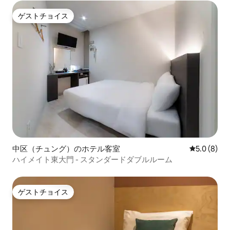
ゲストチョイス
ゲストチョイス
中区（チュング）のホテル客室
レビュー8
5.0 (8)
ハイメイト東大門 - スタンダードダブルルーム
ゲストチョイス
ゲストチョイス