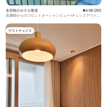
永宗島のホテル客室
レビュー251件
4.98 (251)
高層階からのフロントオーシャンビュー/チェックアウトは
正午/最高画質の65インチTV/非対面/空港/無料駐車場/マッ
シャル/無料OTT
ゲストチョイス
ゲストチョイス