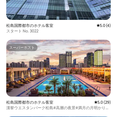
松島国際都市のホテル客室
レビュー4
5.0 (4)
スタート No. 3022
スーパーホスト
スーパーホスト
松島国際都市のホテル客室
レビュー29
5.0 (29)
漢拏ウエスタンパーク松島#高層の夜景#満月の月明かりの
公園ビュー#長期割引