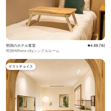
明洞のホテル客室
レビュー16件
4.88 (16)
明洞Hithere cityシングルルーム
ゲストチョイス
ゲストチョイス