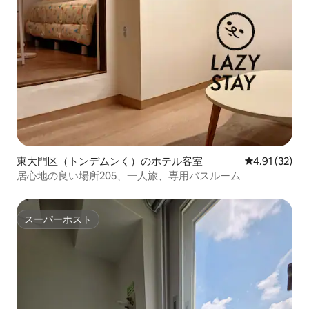
東大門区（トンデムンく）のホテル客室
レビュー32件
4.91 (32)
居心地の良い場所205、一人旅、専用バスルーム
スーパーホスト
スーパーホスト