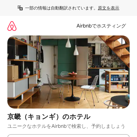
コ
一部の情報は自動翻訳されています。
原文を表示
ン
テ
ン
Airbnbでホスティング
ツ
に
ス
キ
ッ
プ
京畿（キョンギ）のホ⁠テ⁠ル
ユニークなホ⁠テ⁠ル⁠をAirbnb⁠で検⁠索⁠し⁠、予⁠約し⁠ま⁠し⁠ょ⁠う