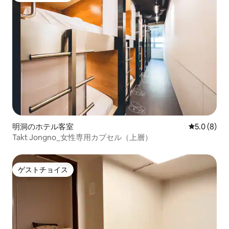
明洞のホテル客室
レビュー8
5.0 (8)
Takt Jongno_女性専用カプセル（上層）
ゲストチョイス
ゲストチョイス