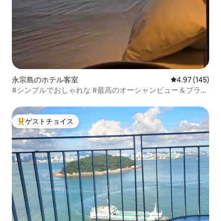
永宗島のホテル客室
レビュー145件
4.97 (145)
#シンプルでおしゃれな #最高のオーシャンビュー＆プライ
ベートフォトスポット
ゲストチョイス
大好評のゲストチョイスです。