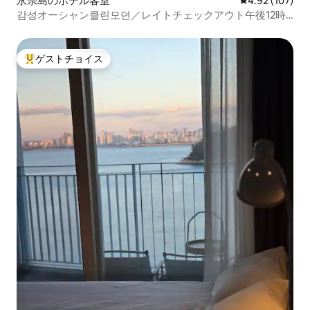
永宗島のホテル客室
レビュー107件
4.92 (107)
감성オーシャン클린모던／レイトチェックアウト午後12時
30分Netflix. OTT
ゲストチョイス
大好評のゲストチョイスです。