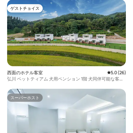
ゲストチョイス
ゲストチョイス
西面のホテル客室
レビュー26
5.0 (26)
弘川 ペットティアム 犬用ペンション 1階 犬同伴可能な客室
予約窓口 600平方メートルの人工芝
スーパーホスト
スーパーホスト