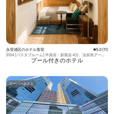
永登浦区のホテル客室
レビュー11
5.0 (11)
S104 [バスタブルーム] 半身浴・新風浴 4分、汝矣島デー
プール付きのホ⁠テ⁠ル
ト・空港バス・ヨンドンポの感性あふれる宿泊先
スーパーホスト
スーパーホスト