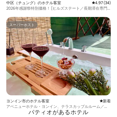
中区（チュング）のホテル客室
レビュー34件
4.97 (34)
2026年感謝祭特別価格！ [ヒルズステート／長期滞在専門
／新築プールオプション／ウォルミド／チャイナタウン／
ポロロテーマパーク]
スーパーホスト
スーパーホスト
ヨンイン市のホテル客室
新しい宿
新着
アベニューホテル・ヨンイン、テラスカップルルーム／エ
パティオがあるホ⁠テ⁠ル
バーランド、カリビアンベイまで15分