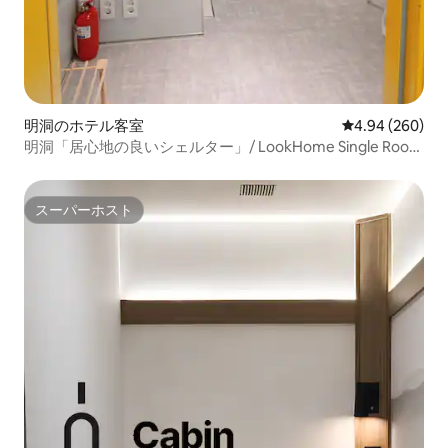
明洞のホテル客室
レビュー260件
4.94 (260)
明洞「居心地の良いシェルター」/ LookHome Single Room
# 南山タワー
スーパーホスト
スーパーホスト