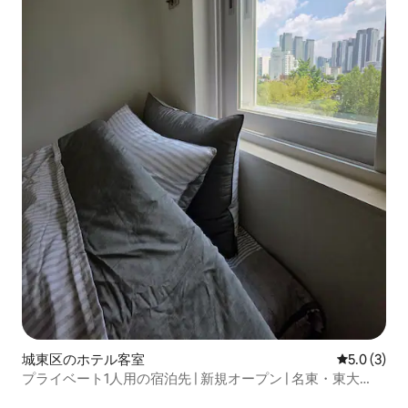
城東区のホテル客室
レビュー3
5.0 (3)
プライベート1人用の宿泊先 | 新規オープン | 名東・東大
門・DDPの新築宿泊先 | 駅まで徒歩1分 |