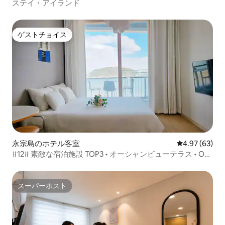
ステイ・アイランド
ゲストチョイス
ゲストチョイス
永宗島のホテル客室
レビュー63件
4.97 (63)
#12# 素敵な宿泊施設 TOP3 • オーシャンビューテラス • OTT
5台無料
スーパーホスト
スーパーホスト