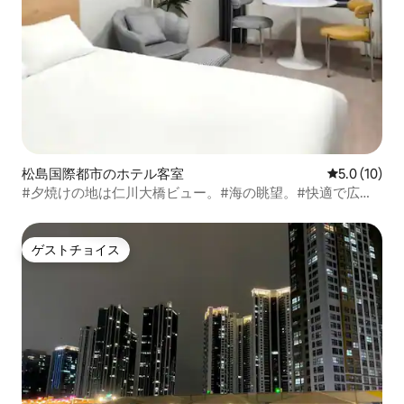
松島国際都市のホテル客室
レビュー10
5.0 (10)
#夕焼けの地は仁川大橋ビュー。#海の眺望。#快適で広い
客室。#長期割引#とても清潔#エースベッド
ゲストチョイス
ゲストチョイス