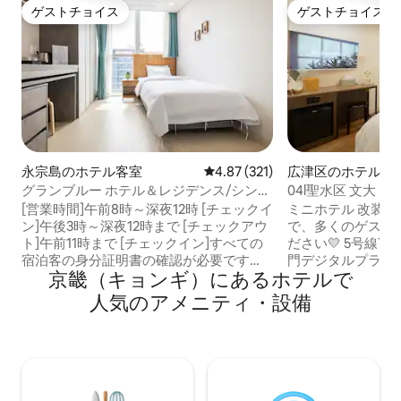
ゲストチョイス
ゲストチョイス
ゲストチョイス
ゲストチョイス
永宗島のホテル客室
レビュー321件、5つ星中4.87
4.87 (321)
広津区のホテル客
グランブルー ホテル＆レジデンス/シング
04l聖水区 文大 ジ
ルルーム/1名/シングル1台
DOME 光化門
[営業時間]午前8時～深夜12時 [チェックイ
ミニホテル 改装
ン]午後3時～深夜12時まで [チェックアウ
で、多くのゲスト
ト]午前11時まで [チェックイン]すべての
ださい💛 5号線7号線軍子駅徒歩2分 東大
宿泊客の身分証明書の確認が必要です
門デジタルプラザ（
京畿（キョンギ）にあるホ⁠テ⁠ル⁠で
（確認できない場合、または未成年者
東大門歴史公園15分 明洞
（19歳未満）のみが宿泊する場合、ホテ
分 ソウル駅30分 
人⁠気⁠のア⁠メ⁠ニ⁠テ⁠ィ⁠・設⁠備
ルの宿泊を拒否し、客室料金は返金され
リバゲット前停留
ません）/予約者以外の人が宿泊する場合
KSPOドーム20分
は、連絡してください 深夜12時まではフ
公園5分 地下鉄2分
ロントでの対面チェックイン、キオスク
コーヒーショップ/
でのセルフチェックインの両方が可能で
ス/オリーブヤングすべて
す/深夜12時以降はキオスクでのセルフチ
ュリティシステム