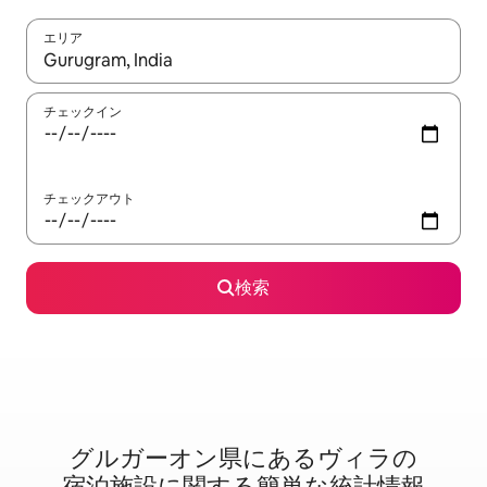
エリア
検索結果が表示されたら、上下の矢印キーを使って移動するか、
チェックイン
チェックアウト
検索
グルガーオン県に⁠あ⁠るヴ⁠ィ⁠ラ⁠の
宿⁠泊⁠施⁠設⁠に関⁠す⁠る簡⁠単⁠な統⁠計⁠情⁠報