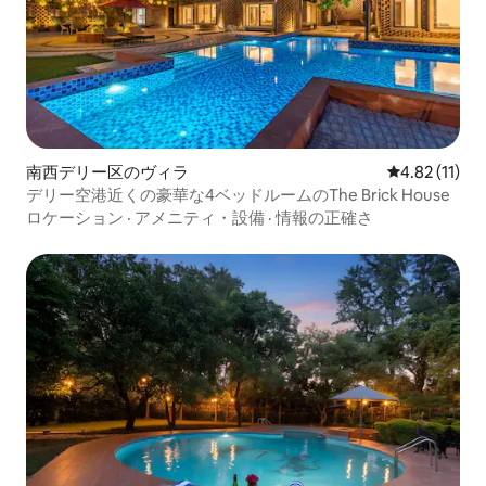
南西デリー区のヴィラ
レビュー11件
4.82 (11)
デリー空港近くの豪華な4ベッドルームのThe Brick House
ロケーション
·
アメニティ・設備
·
情報の正確さ