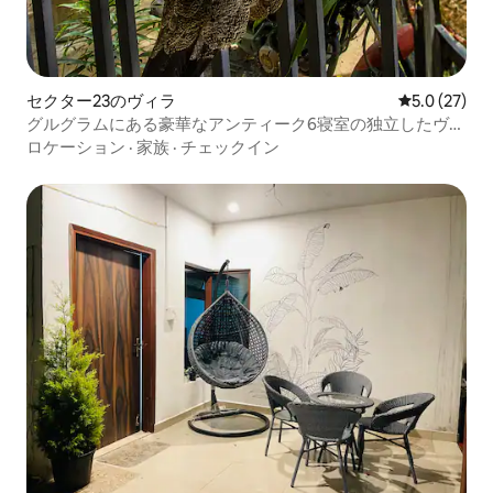
セクター23のヴィラ
レビュー27
5.0 (27)
グルグラムにある豪華なアンティーク6寝室の独立したヴィ
ラ
ロケーション
·
家族
·
チェックイン