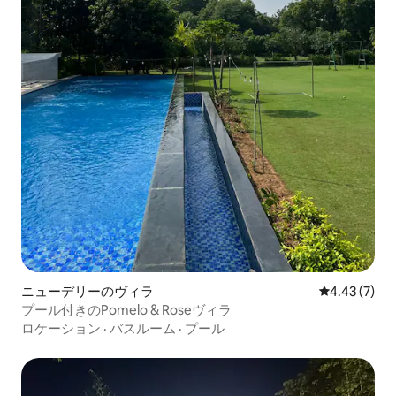
ニューデリーのヴィラ
レビュー7件
4.43 (7)
プール付きのPomelo & Roseヴィラ
ロケーション
·
バスルーム
·
プール