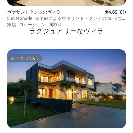
ヴァサントクンジのヴィラ
レビュー81件
4.69 (81)
Sun N Shade Homesによるヴァサント・クンジの3BHKヴ
ィラ
家族
·
ロケーション
·
間取り
ラグジュアリーなヴィラ
スーパーホスト
スーパーホスト