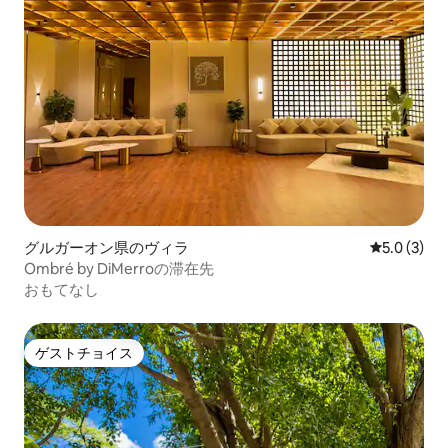
グルガーオン県のヴィラ
レビュー3
5.0 (3)
Ombré by DiMerroの滞在先
おもてなし
ゲストチョイス
ゲストチョイス