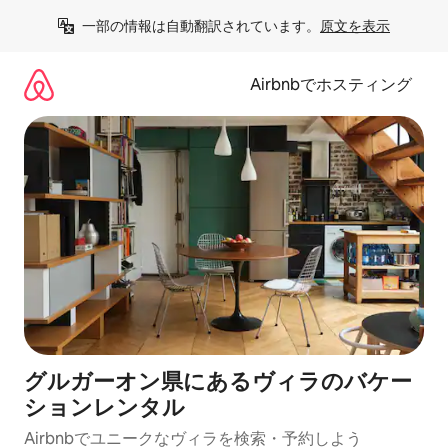
コ
一部の情報は自動翻訳されています。
原文を表示
ン
テ
ン
Airbnbでホスティング
ツ
に
ス
キ
ッ
プ
グルガーオン県にあるヴィラのバケー
ションレンタル
Airbnbでユニークなヴィラを検索・予約しよう