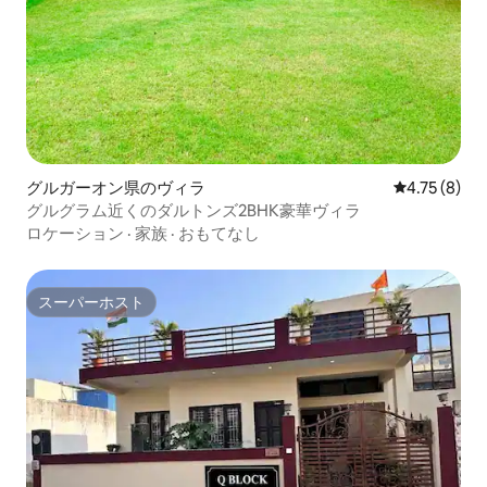
グルガーオン県のヴィラ
レビュー8件
4.75 (8)
グルグラム近くのダルトンズ2BHK豪華ヴィラ
ロケーション
·
家族
·
おもてなし
スーパーホスト
スーパーホスト