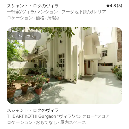
スシャント・ロクのヴィラ
レビュー5
4.8 (5)
一軒家/ヴィラ/マンション - フーダ地下鉄/ガレリア
ロケーション
·
価格
·
清潔さ
スーパーホスト
スーパーホスト
スシャント・ロクのヴィラ
THE ART KOTHI Gurgaon *ヴィラ*バングロー*フロア
ロケーション
·
おもてなし
·
屋内スペース