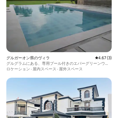
グルガーオン県のヴィラ
レビュー3件
4.67 (3)
グルグラムにある、専用プール付きのエバーグリーンウッ
ズファーム
ロケーション
·
屋内スペース
·
屋外スペース