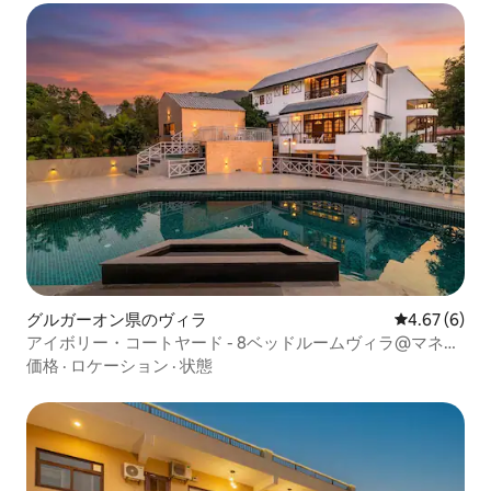
グルガーオン県のヴィラ
レビュー6件
4.67 (6)
アイボリー・コートヤード - 8ベッドルームヴィラ@マネサ
ール、スチームルーム付き
価格
·
ロケーション
·
状態