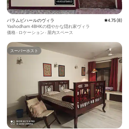
パラムビハールのヴィラ
レビュー8件
4.75 (8)
Yashodham 4BHKの穏やかな隠れ家ヴィラ
価格
·
ロケーション
·
屋内スペース
スーパーホスト
スーパーホスト