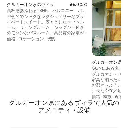
グルガーオン県のヴィラ
レビュー23件、5つ星中5.0
5.0 (23)
高級感あふれる1 BHK、バルコニー、バス
タブ、ワークステーション、公園
都会的でシックなラグジュアリーなプラ
イベートスイート。広々としたベッドル
ーム、リビングルーム、ジャグジー付き
のモダンなバスルーム、高品質の家電が
揃った設備の整ったキッチン、景色が楽
価格
·
ロケーション
·
状態
しめる専用バルコニーを備えた、真新し
い高級独立型建物内のお部屋です。 ニュ
ーグルガオンの最高のエリア。 ハイスト
リート・マーケットの近く 高速Wi-
グルガーオン県の
Fi（300 Mbps） 静かな仕事専用のワーク
GGNにある豪華
スペース 大きな公園に面した、静かで
ント | 法人 | 家
グルガオン・セク
「緑に面した」バルコニー 24時間365日
家具が揃った4ベ
対応のプロのコンシェルジュ：施設内で
お部屋へようこそ
の緊急のニーズに対応 CCTVと警備員に
／長期滞在／短期滞
よる監視のもと、無料の路上駐車場をご
宿泊施設はIFCタ
価格
·
家族
·
近隣
利用いただけます
グルガーオン県にあるヴィラで人気の
す。Zepto/Blink
サービスに簡単に
アメニティ・設備
速Wi-Fi、全室
り、快適で手間の
しみいただけます