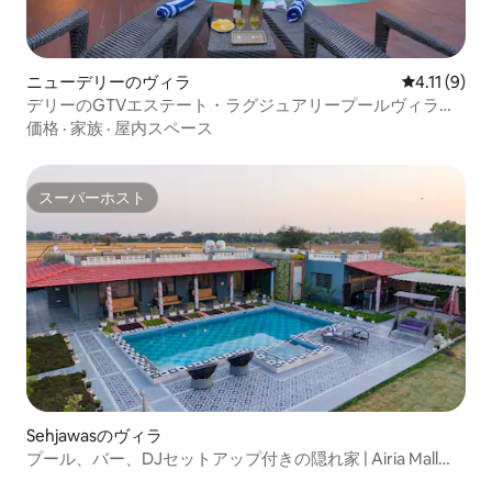
ニューデリーのヴィラ
レビュー9件
4.11 (9)
デリーのGTVエステート・ラグジュアリープールヴィラの
エステート10
価格
·
家族
·
屋内スペース
スーパーホスト
スーパーホスト
Sehjawasのヴィラ
プール、バー、DJセットアップ付きの隠れ家 | Airia Mall近
く