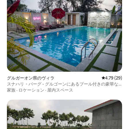
グルガーオン県のヴィラ
レビュー29件
4.79 (29)
スナハリ・バーグ - グルゴーンにあるプール付きの豪華な
ファームステイ
家族
·
ロケーション
·
屋内スペース