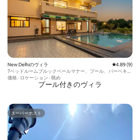
New Delhiのヴィラ
レビュー9件
4.89 (9)
7ベッドルームブルックベールマナー、プール、バーベキュ
ー、景色@ハリヤナ
価格
·
ロケーション
·
眺め
プール付きのヴィラ
スーパーホスト
スーパーホスト