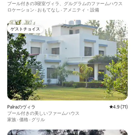
プール付きの3寝室ヴィラ、グルグラムのファームハウス
ロケーション
·
おもてなし
·
アメニティ・設備
ゲストチョイス
ゲストチョイス
Palraのヴィラ
レビュー71
4.9 (71)
プール付きの美しいファームハウス
家族
·
価格
·
グリル