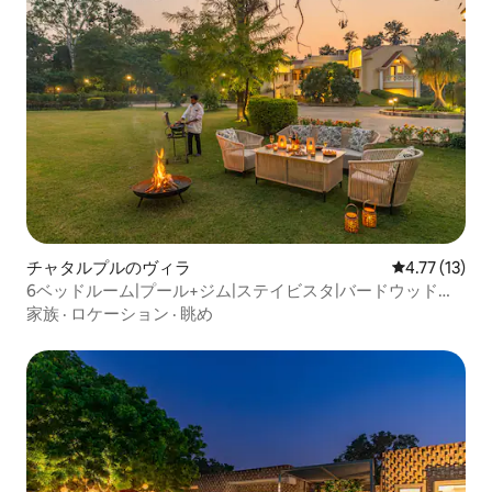
チャタルプルのヴィラ
レビュー13件
4.77 (13)
6ベッドルーム|プール+ジム|ステイビスタ|バードウッドエ
ステート@メラウリ
家族
·
ロケーション
·
眺め