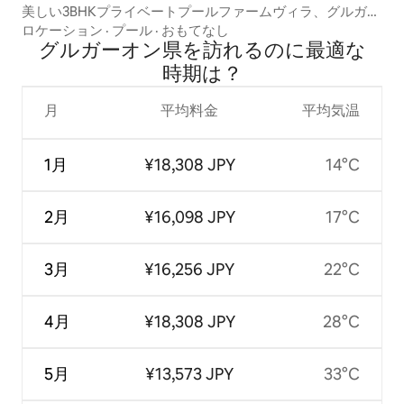
美しい3BHKプライベートプールファームヴィラ、グルガオ
ン
ロケーション
·
プール
·
おもてなし
グルガーオン県を訪⁠れ⁠るの⁠に最⁠適⁠な
時⁠期⁠は⁠？
月
平均料金
平均気温
1月
¥18,308 JPY
14°C
2月
¥16,098 JPY
17°C
3月
¥16,256 JPY
22°C
4月
¥18,308 JPY
28°C
5月
¥13,573 JPY
33°C