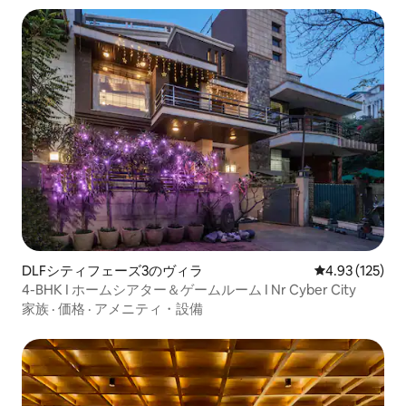
DLFシティフェーズ3のヴィラ
レビュー125件
4.93 (125)
4-BHK I ホームシアター＆ゲームルーム I Nr Cyber City
家族
·
価格
·
アメニティ・設備