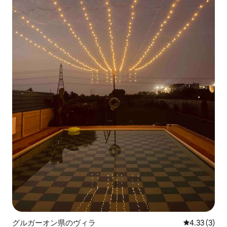
グルガーオン県のヴィラ
レビュー3件
4.33 (3)