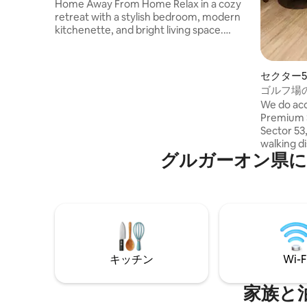
Home Away From Home Relax in a cozy
retreat with a stylish bedroom, modern
kitchenette, and bright living space.
Enjoy lush greenery through large
windows and unwind on the private
terrace with beautiful views of the
セクター
Aravali Hills. Perfect for morning coffee,
パート
ゴルフ場
sunset relaxation, and a peaceful escape.
ャグジー
We do ac
Ideal for couples, families, and remote
Premium S
workers seeking comfort, nature, and
Sector 53
tranquility. Perfect for couples & friends
walking d
for a refreshing escape from city life.
グルガーオン県に
54 chowk 
Centre Me
Hospital.
Early chec
availabili
as late ch
with ₹500
thereafte
キッチン
Wi-F
家族と