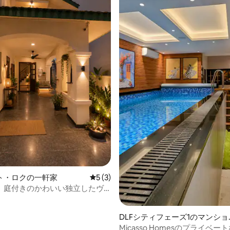
中4.96つ星の平均評価
ト・ロクの一軒家
レビュー3件、5つ星中5つ星の平均評価
5 (3)
｜庭付きのかわいい独立したヴ
DLFシティフェーズ1のマンショ
ン・アパート
Micasso Homesのプライベ