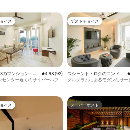
ョイス
ゲストチョイス
ョイス
ゲストチョイス
43のマンション・ア
レビュー92件、5つ星中4.98つ星の平均評価
4.98 (92)
スシャント・ロクのコンドミ
ニアム
ンセンター近くのサイバーハブ
グルグラムにあるモダンなサー
中4.89つ星の平均評価
ート
ジオアパートメント
ョイス
スーパーホスト
ョイス
スーパーホスト