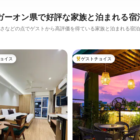
ガーオン県で好評な家族と泊まれる宿
さなどの点でゲストから高評価を得ている家族と泊まれる宿泊
ョイス
ゲストチョイス
ョイス
大好評のゲストチョイスです。
星中5つ星の平均評価