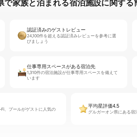
族⁠と泊⁠ま⁠れ⁠る宿⁠泊⁠施⁠設⁠に関⁠す⁠る簡
認証済みのゲ⁠ス⁠ト⁠レ⁠ビ⁠ュ⁠ー
24,100件を超える認証済みレビューを参考に選
びましょう
仕事専用ス⁠ペ⁠ー⁠スがあ⁠る宿⁠泊⁠先
1,310件の宿泊施設が仕事専用スペースを備えて
います
平均星評価4.5
Fi、プールがゲストに人気の
グルガーオン県にある宿泊