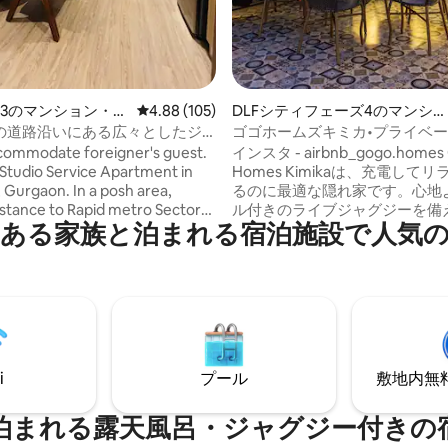
53のマンション・ア
レビュー105件、5つ星中4.88つ星の平均評価
4.88 (105)
DLFシティフェーズ4のマンショ
ン・アパート
の道路沿いにある広々としたジ
ゴゴホームズキミカ•プライベ
付きのワンルーム。
トップ• PS5•ジャグジー！
commodate foreigner's guest.
インスタ - airbnb_gogo.homes
tudio Service Apartment in
Homes Kimikaは、充電して
, Gurgaon. In a posh area,
るのに最適な隠れ家です。心地
istance to Rapid metro Sector
ル付きのライブジャグジーを備
ある家族と泊まれる宿泊施設で人気
, 2.2 km from Millennium City
をお楽しみください。リラック
tro & 2.1 km from Fortis
に最適です。お風呂につかった
 Foreign guests are welcome.
ラスガーデンからグルガオンの
k-in will be subject to
の素晴らしい景色を眺め、近く
ty and chargeable Rs.500 as well
のあるレストランの美味しい料
eckout will also be the same
しみください。 グルグラムの高級セクタ
 added for every 3 hrs
ー27にあります！ 記載されている料金は2
r and guest be above 18 only.
名様用です。ただし、スペース
i
プール
敷地内無料駐
いて集まるのに十分な広さです
ゲストには料金がかかります。
泊まれる露天風呂・ジャグジー付きの