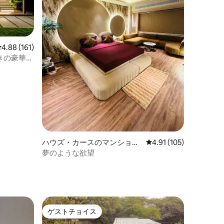
レビュー161件、5つ星中4.88つ星の平均評価
4.88 (161)
ー付きの豪華な
ハウズ・カースのマンショ
レビュー105件、5つ星
4.91 (105)
ン・アパート
夢のような欲望
ゲストチョイス
ゲストチョイス