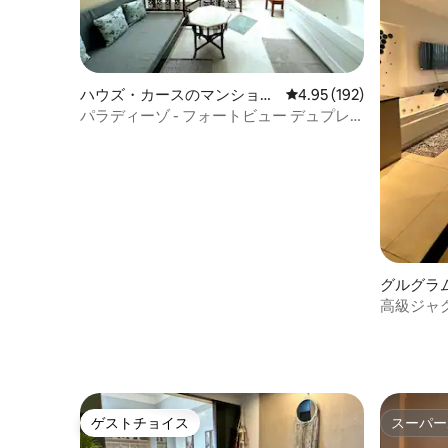
ハウズ・カースのマンショ
レビュー192件、5つ星
4.95 (192)
ン・アパート
パラディーゾ - フォートビュー デュプレ
ックスアパートメント
グルグラ
パート
高級ジャグ
ある黒い
ゲストチョイス
スーパー
ゲストチョイス
スーパー