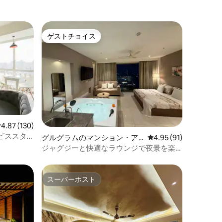
ゲストチョイス
ゲストチョイス
レビュー130件、5つ星中4.87つ星の平均評価
4.87 (130)
ビススタ
グルグラムのマンション・ア
レビュー91件、5つ星
4.95 (91)
パート
ジャグジーと快適なラウンジで夜景を楽
しむヨットクルーズ
スーパーホスト
スーパーホスト