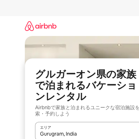
コ
ン
テ
ン
ツ
に
ス
キ
ッ
プ
グルガーオン県の家族
で泊まれるバケーショ
ンレンタル
Airbnbで家族と泊まれるユニークな宿泊施設
索・予約しよう
エリア
検索結果が表示されたら、上下の矢印キーを使っ