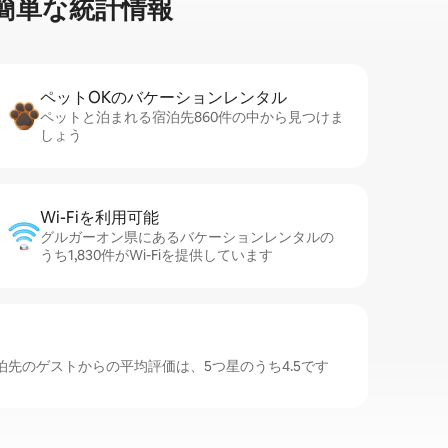
⁠単⁠な統⁠計⁠情⁠報
ペットOKのバ⁠ケ⁠ー⁠シ⁠ョ⁠ンレ⁠ン⁠タ⁠ル
ペットと泊まれる宿泊先860件の中から見つけま
しょう
Wi-Fiを利⁠用⁠可⁠能
グルガーオン県にあるバケーションレンタルの
うち1,830件がWi-Fiを提供しています
先のゲストからの平均評価は、5つ星のうち4.5です