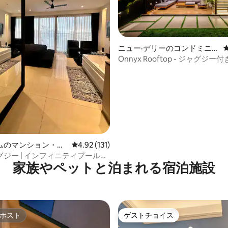
中4.95つ星の平均評価
ニュー·デリーのコンドミニア
ム
Onnyx Rooftop - ジャグジ
ペントハウス
ムのマンション・ア
レビュー131件、5つ星中4.92つ星の平均評価
4.92 (131)
ジー | インフィニティプールの
家族やペットと泊まれる宿泊施設
ワンルーム
ホスト
ゲストチョイス
ホスト
ゲストチョイス