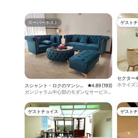
スーパーホスト
ゲストチ
スーパーホスト
ゲストチ
セクター
パート
ホライズ
スシャント・ロクのマンショ
レビュー193件、5つ星
4.89 (193)
のリトリ
ン・アパート
ガンジャラム中心部のモダンなサービス
付き2BHKアパート（バルコニー付き）
ゲストチョイス
ゲストチ
ゲストチョイス
ゲストチ