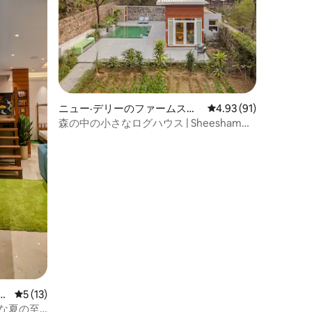
ニュー·デリーのファームステ
レビュー91件、5つ星
4.93 (91)
イ
森の中の小さなログハウス | Sheesham
Lane
レビュー13件、5つ星中5つ星の平均評価
5 (13)
ートな夏の至