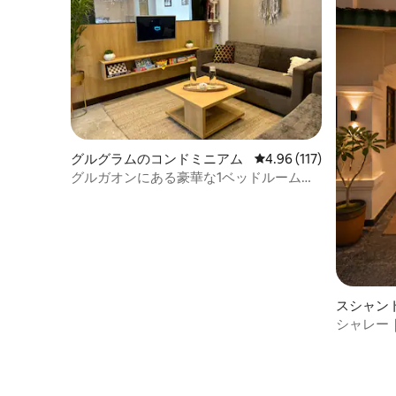
グルグラムのコンドミニアム
レビュー117件、5つ星
4.96 (117)
グルガオンにある豪華な1ベッドルームの
天国
スシャン
シャレー
ィラ｜