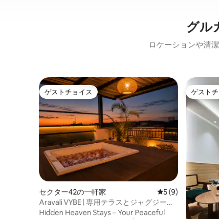
グル
ロケーションや清潔
ゲストチョイス
ゲストチ
ゲストチョイス
ゲストチ
セクター42の一軒家
レビュー9件、5つ
5 (9)
Aravali VYBE | 専用テラスとジャグジー付
きのワンルーム
Hidden Heaven Stays – Your Peaceful