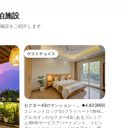
泊施設
施設をご紹介します
DLFシ
ゲストチョイス
ゲスト
ゲストチョイス
ゲスト
ン・アパ
Lumen 
の近くに
グルグラ
る、王室
グジュアリーなレ
へようこ
リー、広
適さを求
れたデザ
レジデンスです。 D
セクター43のマンション・
レビュー869件、5つ星
4.83 (869)
ブロック
アパート
スシャントロック1のプライベート1 BHK
物には、
サービスアパートメント
グルガオンのセクター43にあるプレミア
みが入っ
ム1BHKサービスアパートメント。リビン
ベッドル