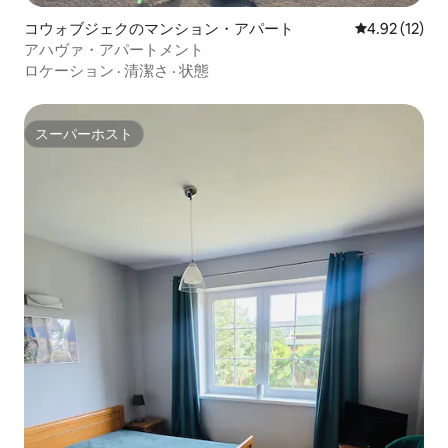
コウォブジェクのマンション・アパート
レビュー12件
4.92 (12)
アハヴァ・アパートメント
ロケーション
·
清潔さ
·
状態
スーパーホスト
スーパーホスト