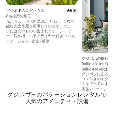
グジボボのログハウス
レビュー6件、5つ星中5つ
5 (6)
8名様用の別荘
私たちは、現代的に設計された、反復可
能な丸太小屋を提供しています。コテー
ジには次のものが含まれます。シャワ
ー、洗濯機、ヘアドライヤー付きのバス
ルーム。キッチンには、4つのバーナー、
ロケーション
·
家族
·
近隣
小さな冷蔵庫、電子レンジ、フィルター
コーヒーメーカー、カトラリー、食器、
鍋などが完備されています。リビングル
グジボボの離れ
ームには、多くのポーランド語とドイツ
Baltic Ateli
語のチャンネルを備えた大型テレビがあ
Baltic Ateli
ります。テラスは日よけで覆われ、バー
グジボフにある、
ベキューグリル、ガーデン家具、スクリ
コン付きのモダンな
ーン、デッキチェアが備わっています。
トを待っています：
敷地内では、無料のWiFiアクセスを提供
ビングルーム、ソ
しています。
家族
·
ロケーショ
グジボヴォのバケーションレンタルで
グエリア、テレビ、無
ングヒーター、食
人気のアメニティ・設備
備、カプセルコー
ッチン -マットレ
た快適なベッド -