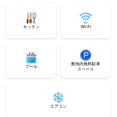
ャワー付きシャワー -テラスとテラス
- バーベキュー -
（追加料金）
キッチン
Wi-Fi
敷地内無料駐⁠車
プール
ス⁠ペ⁠ー⁠ス
エアコン