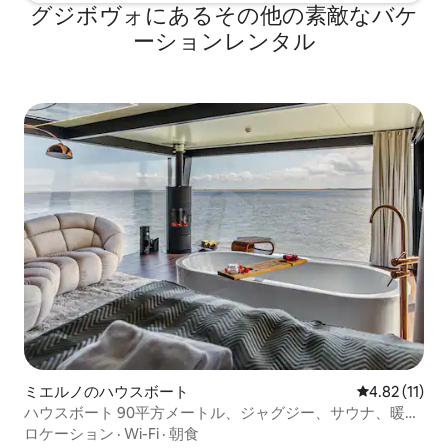
グジボヴォにあるその他の素敵なバケ
ーションレンタル
ミエルノのハウスボート
レビュー11件
4.82 (11)
ハウスボート 90平方メートル、ジャグジー、サウナ、暖
炉、朝食
ロケーション
·
Wi-Fi
·
朝食