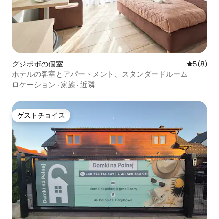
グジボボの個室
レビュー
5 (8)
ホテルの客室とアパートメント、スタンダードルーム
ロケーション
·
家族
·
近隣
ゲストチョイス
ゲストチョイス