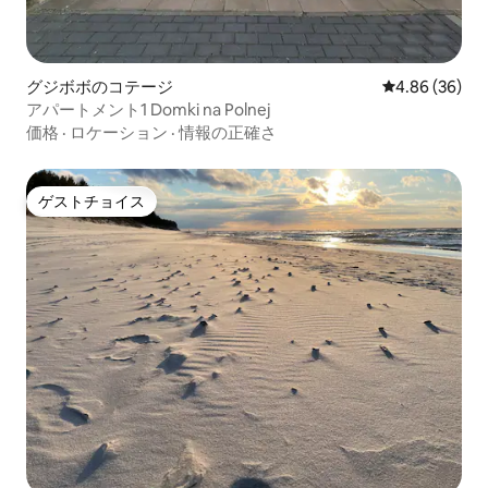
グジボボのコテージ
レビュー36件
4.86 (36)
アパートメント1 Domki na Polnej
価格
·
ロケーション
·
情報の正確さ
ゲストチョイス
ゲストチョイス