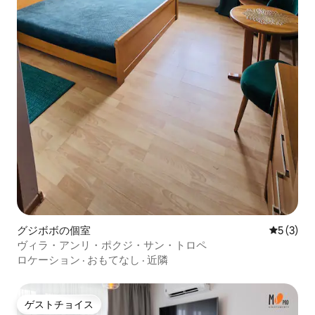
グジボボの個室
レビュー
5 (3)
ヴィラ・アンリ・ポクジ・サン・トロペ
ロケーション
·
おもてなし
·
近隣
ゲストチョイス
ゲストチョイス