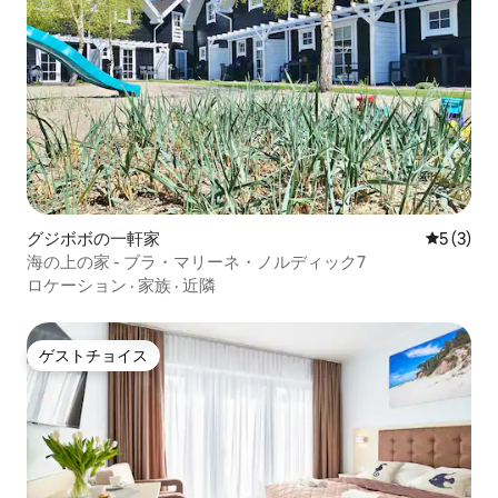
グジボボの一軒家
レビュー
5 (3)
海の上の家 - ブラ・マリーネ・ノルディック7
ロケーション
·
家族
·
近隣
ゲストチョイス
ゲストチョイス