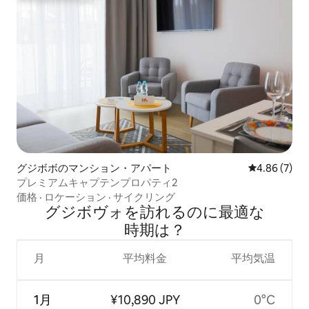
グジボボのマンション・アパート
レビュー7件
4.86 (7)
プレミアムキャプテンプロパティ2
価格
·
ロケーション
·
サイクリング
グジボヴォを訪⁠れ⁠るの⁠に最⁠適⁠な
時⁠期⁠は⁠？
月
平均料金
平均気温
1月
¥10,890 JPY
0°C