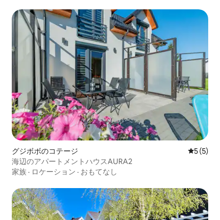
グジボボのコテージ
レビュー
5 (5)
海辺のアパートメントハウスAURA2
家族
·
ロケーション
·
おもてなし