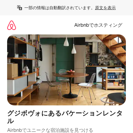
コ
一部の情報は自動翻訳されています。
原文を表示
ン
テ
ン
Airbnbでホスティング
ツ
に
ス
キ
ッ
プ
グジボヴォにあるバケーションレンタ
ル
Airbnbでユニークな宿泊施設を見つける