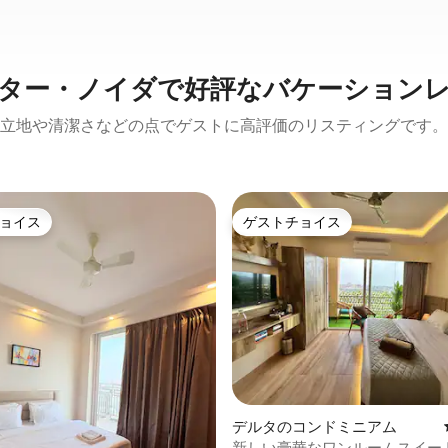
ター・ノイダで好評なバケーション
立地や清潔さなどの点でゲストに高評価のリスティングです。
ョイス
ゲストチョイス
ョイス
ゲストチョイス
つ星中5つ星の平均評価
デルタのコンドミニアム
新しい豪華なワンルームスイー