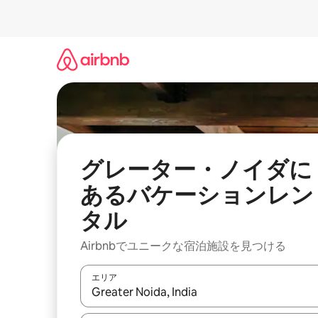
コ
ン
テ
ン
ツ
に
ス
キ
ッ
プ
グレーター・ノイダに
あるバケーションレン
タル
Airbnbでユニークな宿泊施設を見つける
エリア
検索結果が表示されたら、上下の矢印キーを使っ