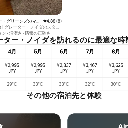
ー・グリーンズのマン
レビュー8件、5つ星中4.88つ星の平均評価
4.88 (8)
アパート
Casa | グレーター・ノイダのスタジ
mart
ョン
·
清潔さ
·
情報の正確さ
ター・ノイダを訪⁠れ⁠るの⁠に最⁠適⁠な時⁠期
4月
5月
6月
7月
8月
¥2,995
¥2,995
¥2,837
¥3,467
¥3,625
JPY
JPY
JPY
JPY
JPY
29°C
33°C
33°C
32°C
30°C
その他の宿⁠泊⁠先と体⁠験
験
Ai