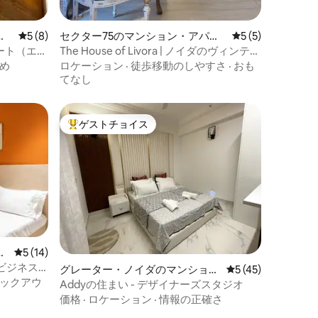
レビュー8件、5つ星中5つ星の平均評価
5 (8)
セクター75のマンション・アパー
レビュー5件、5
5 (5)
ト
ート（エキ
The House of Livora | ノイダのヴィンテー
ジな宿泊先
め
ロケーション
·
徒歩移動のしやすさ
·
おも
てなし
ゲストチョイス
大好評のゲストチョイスです。
ニ
レビュー14件、5つ星中5つ星の平均評価
5 (14)
ビジネス
グレーター・ノイダのマンショ
レビュー45件、5
5 (45)
ックアウ
ン・アパート
Addyの住まい - デザイナーズスタジオ
価格
·
ロケーション
·
情報の正確さ