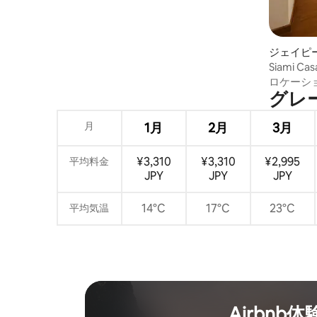
ジェイピ
ション・
Siami 
オ | Expo
ロケーシ
グレー
月
1月
2月
3月
¥3,310
¥3,310
¥2,995
平均料金
JPY
JPY
JPY
14°C
17°C
23°C
平均気温
Airbnb体