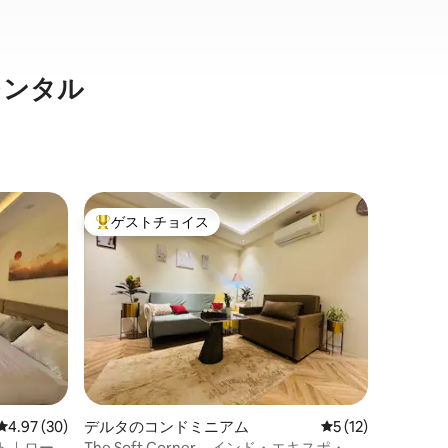
レンタル
ジェイピ
ゲストチョイス
ゲス
大好評のゲストチョイスです。
大好評
ョン・ア
ゴルフク
リーンズ
豪華な1
街
／ワンル
ルフコミ
ク＆エキスポマート
ようこそ
家族
·
価
の高級ゲ
置する、
れた1ベ
スタジオです。 モダン
レビュー30件、5つ星中4.97つ星の平均評価
4.97 (30)
デルタのコンドミニアム
レビュー12件、5
5 (12)
ザインさ
は、ビジ
ト｜ロー
The Soft Corner。インド・エキスポ・セ