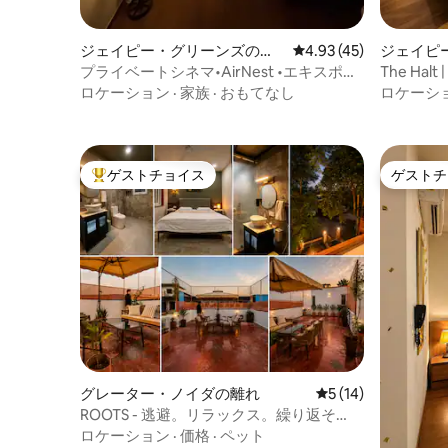
ジェイピー・グリーンズのマ
レビュー45件、5つ星中
4.93 (45)
ジェイピ
ンション・アパート
ョン・ア
プライベートシネマ•AirNest •エキスポマ
The Ha
ート近く
ク近くの
ロケーション
·
家族
·
おもてなし
ロケーシ
ゲストチョイス
ゲストチ
大好評のゲストチョイスです。
ゲストチ
グレーター・ノイダの離れ
レビュー14件、5
5 (14)
ROOTS - 逃避。リラックス。繰り返そ
う。
ロケーション
·
価格
·
ペット