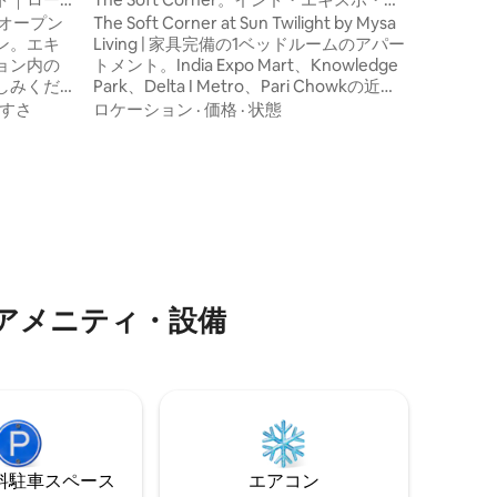
のゲスト
ンター近くの豪華な1ベッドルーム1バスル
新しくオープン
The Soft Corner at Sun Twilight by Mysa
す。また
ーム1キッチン
ン。エキ
Living | 家具完備の1ベッドルームのアパー
い、企業
ョン内の
トメント。India Expo Mart、Knowledge
スルール
しみくだ
Park、Delta I Metro、Pari Chowkの近
体験が可
く。カップル、ステイケーション、出張
すさ
ロケーション
·
価格
·
状態
確保され
者、ワーケーションに最適です。セルフ
ァー — 最
チェックイン、高速Wi-Fi、OTTを搭載し
限定オフ
たスマートテレビ、専用ワークスペー
げとなり
ス、設備の整ったキッチン、無料の軽
ライバシ
食、紅茶、コーヒーをお楽しみくださ
める出張
い。ブルートkai、WABカフェ、バーガー
✔ 専用フ
キング、ドミノピザなどが同じ複合施設
内にあります。 ✨
イン ✔
アメニティ・設備
⁠車ス⁠ペ⁠ー⁠ス
エアコン