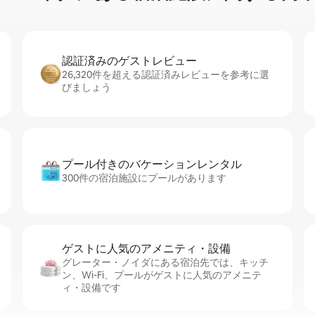
認証済みのゲ⁠ス⁠ト⁠レ⁠ビ⁠ュ⁠ー
26,320件を超える認証済みレビューを参考に選
びましょう
プール付きのバ⁠ケ⁠ー⁠シ⁠ョ⁠ンレ⁠ン⁠タ⁠ル
300件の宿泊施設にプールがあります
ゲストに人⁠気⁠のア⁠メ⁠ニ⁠テ⁠ィ・設⁠備
グレーター・ノイダにある宿泊先では、キッチ
ン、Wi-Fi、プールがゲストに人気のアメニテ
ィ・設備です