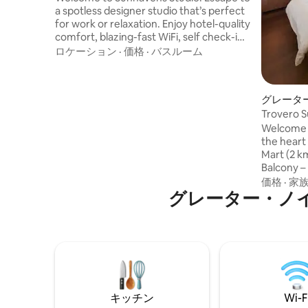
a spotless designer studio that’s perfect
for work or relaxation. Enjoy hotel-quality
comfort, blazing-fast WiFi, self check-in,
a fully equipped kitchen. Ideal for
ロケーション
·
価格
·
バスルーム
couples, business travelers, weekend
getaways. Located near Sharda Hospital,
Pari Chowk, India Expo Mart, Knowledge
グレータ
Park, major universities, this modern
ン・アパ
Trovero 
luxury studio is perfect for medical and
Regal（E
Welcome to T
international traveler, working
the heart
professionals, couples. Personally
Mart (2 km) ✨ What You’ll Love: ✔ 
Cleaned & Hygienically Maintained.
Balcony –
view ✔ Pr
価格
·
家
グレーター・ノ
attractio
Comfort –
with a co
stylish de
Stay conn
Serene Am
and priva
キッチン
Wi-F