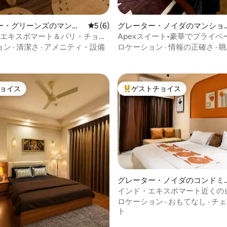
4.93つ星の平均評価
ー・グリーンズのマンシ
レビュー6件、5つ星中5つ星の平均評価
5 (6)
グレーター・ノイダのマンショ
パート
ン・アパート
lt | エキスポマート＆パリ・チョー
Apexスイート•豪華でプライベ
ラグジュアリーな宿泊施設
スポマートの近く）
ョン
·
清潔さ
·
アメニティ・設備
ロケーション
·
情報の正確さ
·
眺
ョイス
ゲストチョイス
ョイス
大好評のゲストチョイスです。
グレーター・ノイダのコンドミ
アム
インド・エキスポマート近くの
つ星中5つ星の平均評価
用ワンルーム | バルコニー
ロケーション
·
おもてなし
·
チェ
ト