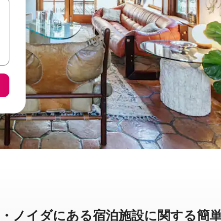
イダに⁠あ⁠る宿⁠泊⁠施⁠設⁠に関⁠す⁠る簡⁠単⁠