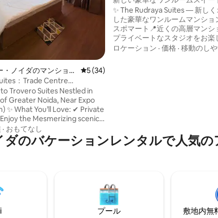
ンチ価格｜ExpoMart
✨ The Rudraya Suites — 
した豪華なワンルームマンショ
スポマート📍近くの高層マンシ
プライベートなスタジオをお楽
さい。清潔でホテル並みの滞在
ロケーション
·
価格
·
移動のしや
能ですが、プライバシーはより
ています。 🔥 オープン記念オフ
ー・ノイダのマンショ
レビュー34件、5つ星中5つ星の平均評価
5 (34)
初の数件の予約に限定した期間
ート
Suites：Trade Centre
ァーです。料金はまもなく値上
xpoMart近く）
rovero Suites Nestled in
ます。 💑 カップル向け、🎯 プ
 of Greater Noida, Near Expo
ー、快適さ、高品質の滞在を求
Private
者や少人数のグループに最適。 
 Enjoy the Mesmerizing scenic
ロアへのアクセス ✔ 完全なプライバシー
ime Location – Close to top
族
·
おもてなし
を確保するためのセルフチェック
イダのバケーションレンタルで人気の
ns, restaurants ✔ Modern
高速Wi-Fiとスマートテレビ ✔ プロフェッ
 A beautifully furnished space
ショナルな経営による宿泊先
mfy bed, cozy seating, and
cor. ✔ Fast WiFi & Smart TV –
ected and entertained. ✔
biance – A peaceful Luxurious
te retreat
i
プール
敷地内無料駐