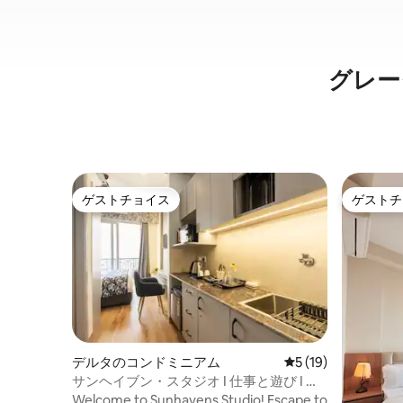
グレー
ゲストチョイス
ゲストチ
ゲストチョイス
ゲストチ
デルタのコンドミニアム
レビュー19件、5
5 (19)
サンヘイブン・スタジオ I 仕事と遊び I ナ
レッジパーク
Welcome to Sunhavens Studio! Escape to