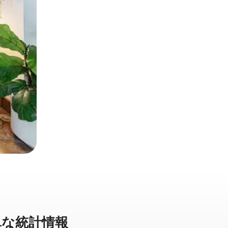
な統⁠計⁠情⁠報