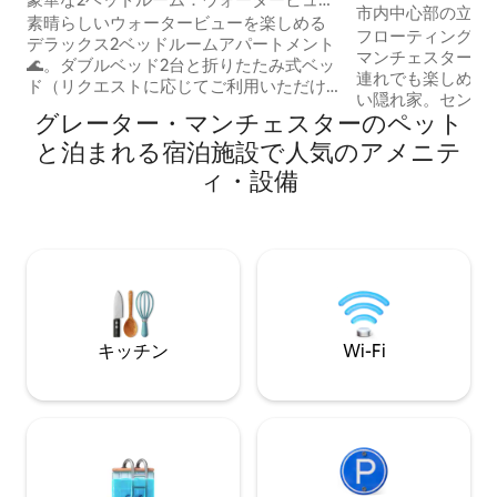
ート・船舶
市内中心部の立地 
＆バルコニー
素晴らしいウォータービューを楽しめる
よい運河ボート
フローティングホ
デラックス2ベッドルームアパートメント
マンチェスターの
🌊。ダブルベッド2台と折りたたみ式ベッ
連れでも楽しめる
ド（リクエストに応じてご利用いただけ
い隠れ家。セント
ます）で最大5名様までご宿泊いただけま
グレーター・マンチェスターのペット
ストーブ。1950
す。広々としたオープンプランのリビン
イアされた風変わ
と泊まれる宿泊施設で人気のアメニテ
グエリア、設備の整ったキッチン、モダ
はワイン、スピリ
ンなバスルーム2つ、専用バルコニーをお
ィ・設備
ホネスティバーで
楽しみください。ご家族連れ、お友達、
器具が備わってお
またはご出張に最適です。高速Wi-Fi、清
ー、紅茶、シリアル
潔なリネン、タオル、必需品がすべて揃
意されています。シ
っており、最高のロケーションで快適で
レ。ダブルベッド
リラックスした滞在をお楽しみいただけ
室からは、外界か
ます。24時間🅿️でわずか6ポンド、48時
を楽しめる、魅力
間で10ポンドのお手頃な有料駐車場。
デッキが見えます
キッチン
Wi-Fi