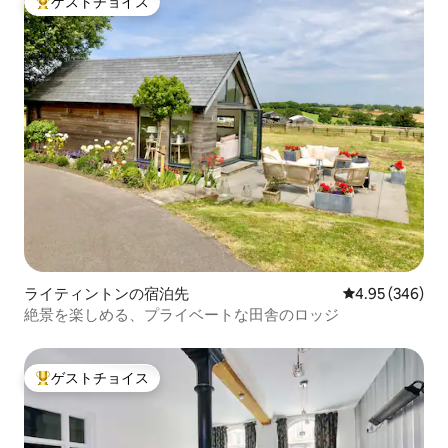
ゲストチョイス
大好評のゲストチョイスです。
ライティントンの宿泊先
レビュー346件
4.95 (346)
絶景を楽しめる、プライベートな田舎のロッジ
ゲストチョイス
大好評のゲストチョイスです。