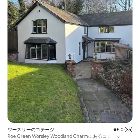
ワースリーのコテージ
レビュー35
5.0 (35)
Roe Green Worsley Woodland Charmにあるコテージ