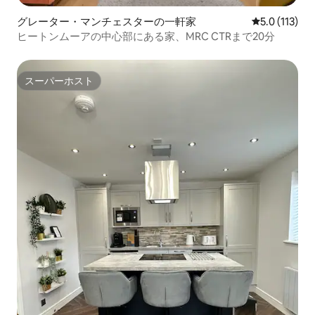
グレーター・マンチェスターの一軒家
レビュー113
5.0 (113)
ヒートンムーアの中心部にある家、MRC CTRまで20分
スーパーホスト
スーパーホスト