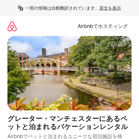
コ
一部の情報は自動翻訳されています。
原文を表示
ン
テ
ン
Airbnbでホスティング
ツ
に
ス
キ
ッ
プ
グレーター・マンチェスターにあるペ
ットと泊まれるバケーションレンタル
Airbnbでペットと泊まれるユニークな宿泊施設を検