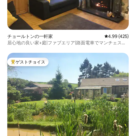
チョールトンの一軒家
レビュー425件
4.99 (425)
居心地の良い家+庭|ファブエリア|路面電車でマンチェスタ
ー
ゲストチョイス
大好評のゲストチョイスです。