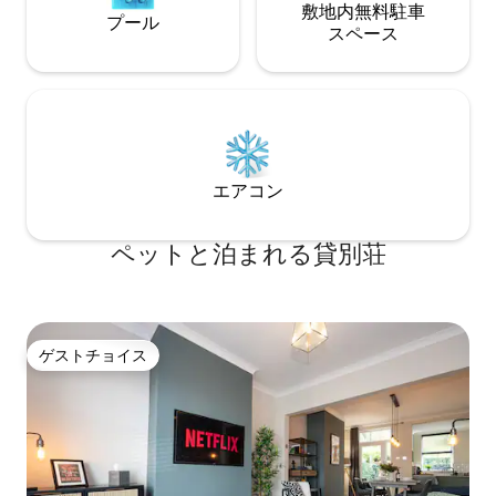
敷地内無料駐⁠車
プール
ス⁠ペ⁠ー⁠ス
エアコン
ペットと泊まれる貸別荘
ゲストチョイス
ゲストチョイス