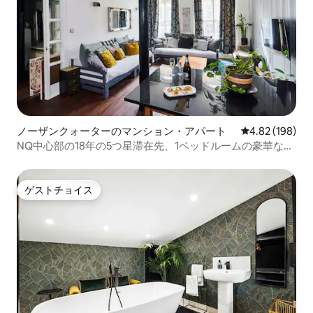
ノーザンクォーターのマンション・アパート
レビュー198件
4.82 (198)
NQ中心部の18年の5つ星滞在先、1ベッドルームの豪華なア
パート
ゲストチョイス
ゲストチョイス