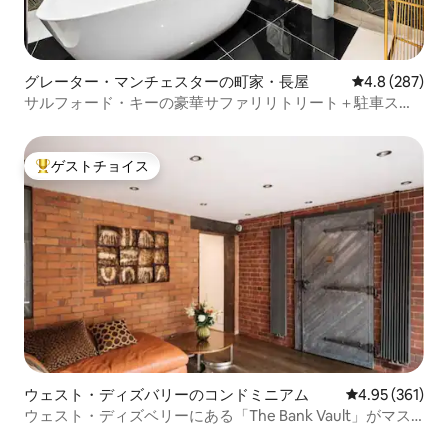
グレーター・マンチェスターの町家・長屋
レビュー287
4.8 (287)
サルフォード・キーの豪華サファリリトリート＋駐車スペ
ース
ゲストチョイス
大好評のゲストチョイスです。
ウェスト・ディズバリーのコンドミニアム
レビュー361件
4.95 (361)
ウェスト・ディズベリーにある「The Bank Vault」がマス
コミで取り上げられました