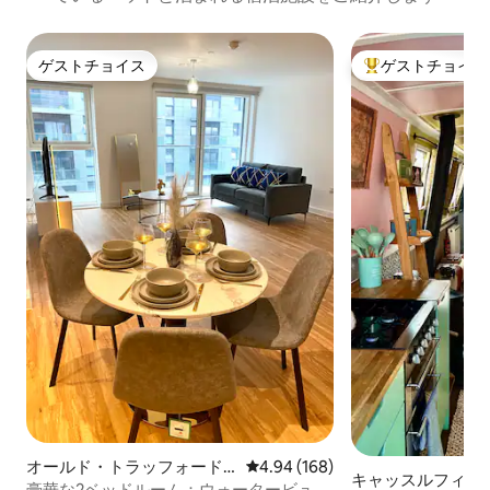
ゲストチョイス
ゲストチョイス
ゲストチョイス
大好評のゲストチ
オールド・トラッフォード
レビュー168件、5つ星中4.94
4.94 (168)
キャッスルフィー
のマンション・アパート
豪華な2ベッドルーム：ウォータービュー