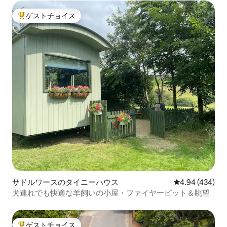
ゲストチョイス
大好評のゲストチョイスです。
サドルワースのタイニーハウス
レビュー434件
4.94 (434)
犬連れでも快適な羊飼いの小屋・ファイヤーピット＆眺望
ゲストチョイス