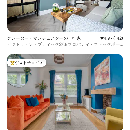
グレーター・マンチェスターの一軒家
レビュー142件
4.97 (142)
ビクトリアン・ブティック2/Brプロパティ・ストックポー
ト・センター
ゲストチョイス
大好評のゲストチョイスです。