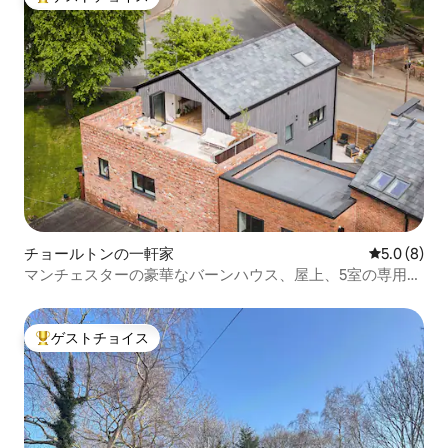
大好評のゲストチョイスです。
チョールトンの一軒家
レビュー8
5.0 (8)
マンチェスターの豪華なバーンハウス、屋上、5室の専用バ
スルーム付き
ゲストチョイス
大好評のゲストチョイスです。