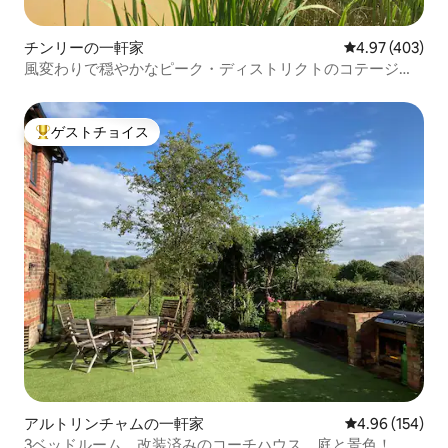
チンリーの一軒家
レビュー403件
4.97 (403)
風変わりで穏やかなピーク・ディストリクトのコテージ、
360度の景色
ゲストチョイス
大好評のゲストチョイスです。
アルトリンチャムの一軒家
レビュー154件
4.96 (154)
3ベッドルーム、改装済みのコーチハウス、庭と景色！