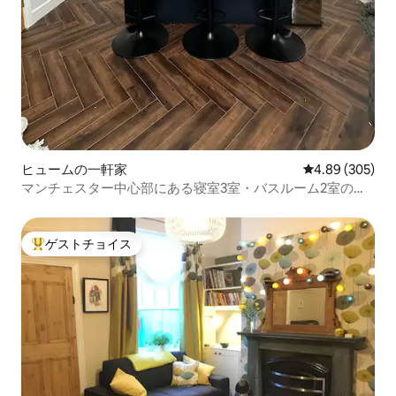
ヒュームの一軒家
レビュー305件
4.89 (305)
マンチェスター中心部にある寝室3室・バスルーム2室の宿
泊先
ゲストチョイス
大好評のゲストチョイスです。