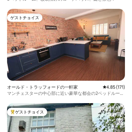
ゲストチョイス
ゲストチョイス
オールド・トラッフォードの一軒家
レビュー171
4.85 (171)
マンチェスターの中心部に近い豪華な都会の2ベッドルーム
の家！
ゲストチョイス
大好評のゲストチョイスです。