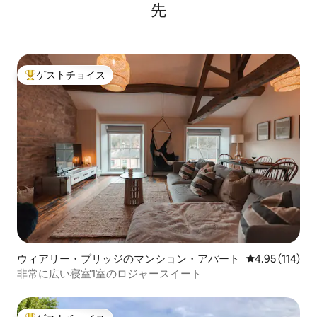
先
ゲストチョイス
大好評のゲストチョイスです。
ウィアリー・ブリッジのマンション・アパート
レビュー114件
4.95 (114)
非常に広い寝室1室のロジャースイート