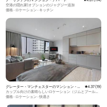
空港の隠れ家|オプションのジャグジー追加
価格
·
ロケーション
·
キッチン
グレーター・マンチェスターのマンション・ア
レビュー19件
4.37 (19)
パート
カップル向けの素晴らしいロケーション（ジムとプール付
き）
価格
·
ロケーション
·
快適さ