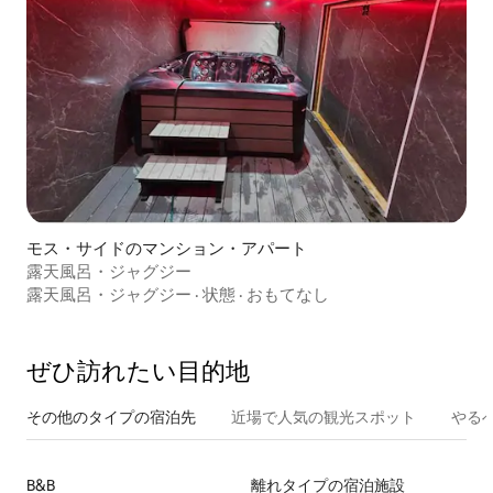
モス・サイドのマンション・アパート
露天風呂・ジャグジー
露天風呂・ジャグジー
·
状態
·
おもてなし
ぜひ訪⁠れ⁠た⁠い目⁠的⁠地
その他のタ⁠イ⁠プ⁠の宿⁠泊⁠先
近場で人気の観光スポット
やる
B&B
離れタイプの宿泊施設