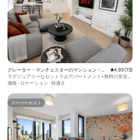
グレーター・マンチェスターのマンション・ア
レビュー73件
4.93 (73)
パート
ラグジュアリーなセントラルアパートメント+無料の安全な
駐車場
価格
·
ロケーション
·
快適さ
スーパーホスト
スーパーホスト