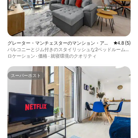
グレーター・マンチェスターのマンション・アパ
レビュー5
4.8 (5)
ート
バルコニーとジム付きのスタイリッシュな2ベッドルームの
アパート | 6名様用
ロケーション
·
価格
·
就寝環境のクオリティ
スーパーホスト
スーパーホスト