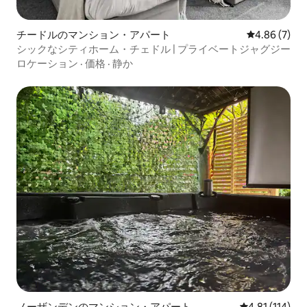
チードルのマンション・アパート
レビュー7件
4.86 (7)
シックなシティホーム・チェドル | プライベートジャグジー
ロケーション
·
価格
·
静か
ノーザンデンのマンション・アパート
レビュー114
4.81 (114)