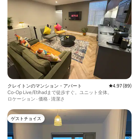
クレイトンのマンション・アパート
レビュー89件
4.97 (89)
Co-Op Live/Etihadまで徒歩すぐ。ユニット全体。
ロケーション
·
価格
·
清潔さ
ゲストチョイス
ゲストチョイス