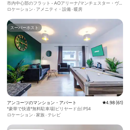
市内中心部のフラット - AOアリーナ/マンチェスター・ヴ
ィクトリア
ロケーション
·
アメニティ・設備
·
暖房
スーパーホスト
スーパーホスト
アンコーツのマンション・アパート
レビュー61件
4.98 (61)
*豪華で快適*無料駐車場|ビリヤード台| PS4
ロケーション
·
家族
·
テレビ