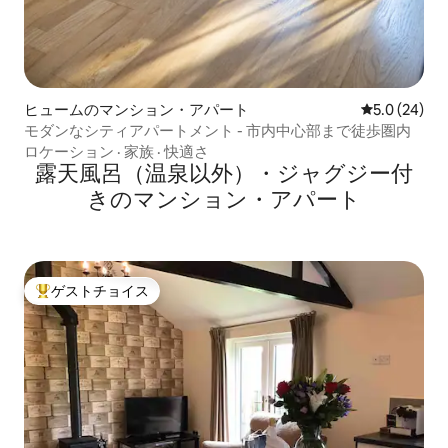
ヒュームのマンション・アパート
レビュー24
5.0 (24)
モダンなシティアパートメント - 市内中心部まで徒歩圏内
ロケーション
·
家族
·
快適さ
露天風呂（温泉以外）・ジャグジー付
きのマンション・アパート
ゲストチョイス
大好評のゲストチョイスです。