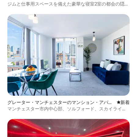
ジムと仕事用スペースを備えた豪華な寝室2室の都会の隠れ
家
グレーター・マンチェスターのマンション・アパー
新しい宿
新着
ト
マンチェスター市内中心部、ソルフォード、スカイライン
の眺め