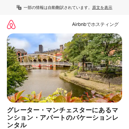
コ
一部の情報は自動翻訳されています。
原文を表示
ン
テ
ン
Airbnbでホスティング
ツ
に
ス
キ
ッ
プ
グレーター・マンチェスターにあるマ
ンション・アパートのバケーションレ
ンタル