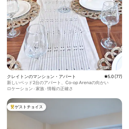
クレイトンのマンション・アパート
レビュー77
5.0 (77)
新しいベッド2台のアパート、Co-op Arenaの向かい
ロケーション
·
家族
·
情報の正確さ
ゲストチョイス
大好評のゲストチョイスです。