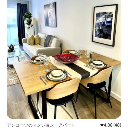
アンコーツのマンション・アパート
レビュー48件
4.88 (48)