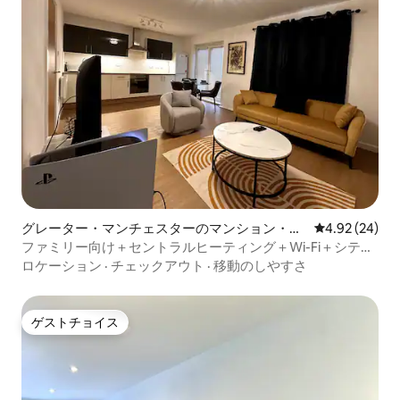
グレーター・マンチェスターのマンション・ア
レビュー24件
4.92 (24)
パート
ファミリー向け＋セントラルヒーティング＋Wi-Fi＋シティ
ビュー
ロケーション
·
チェックアウト
·
移動のしやすさ
ゲストチョイス
ゲストチョイス