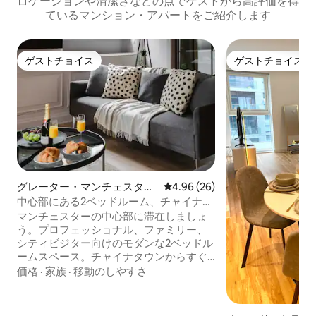
ロケーションや清潔さなどの点でゲストから高評価を得
ているマンション・アパートをご紹介します
ゲストチョイス
ゲストチョイス
ゲストチョイス
ゲストチョイス
グレーター・マンチェスター
レビュー26件、5つ星中4.96
4.96 (26)
のマンション・アパート
中心部にある2ベッドルーム、チャイナタ
ウンと劇場まで徒歩圏内
マンチェスターの中心部に滞在しましょ
う。プロフェッショナル、ファミリー、
シティビジター向けのモダンな2ベッドル
ームスペース。チャイナタウンからすぐ
の、デザイン性の高いアパートをお楽し
価格
·
家族
·
移動のしやすさ
みください。劇場、バー、ナイトライフ
スポットまで徒歩で行け、路面電車や主
要駅へも簡単にアクセスできます。短期