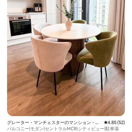
グレーター・マンチェスターのマンション・ア
レビュー52件
4.85 (52)
パート
バルコニー|モダン|セントラルMCR|シティビュー|駐車場