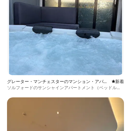
グレーター・マンチェスターのマンション・アパー
新しい宿
新着
ト
ソルフォードのサンシャインアパートメント（ベッドルー
ム2室）