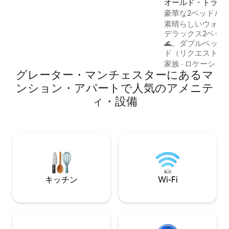
オールド・トラッ
滞在にも長期滞在にも最適な拠点です。
のマンション・ア
豪華な2ベッドル
📍特長 🛍️オックスフォードロード、カフ
＆バルコニー
素晴らしいウォー
ェ、ショップから徒歩圏内 🚶ディーンズ
デラックス2ベッ
ゲート＆カナルストリートまで5分 🍜チャ
🌊。ダブルベッド
イナタウンや素晴らしいグルメスポット
ド（リクエストに
に近い 🎭劇場、バー、ナイトライフスポ
ます）で最大5名
ットまで徒歩圏内 🚇路面電車、バス、主
家族
·
ロケーショ
グレーター・マンチェスターにあるマ
す。広々としたオ
要駅の近く
グエリア、設備の
ンション・アパートで人気のアメニテ
ンなバスルーム2
ィ・設備
楽しみください。
またはご出張に最適
潔なリネン、タオ
っており、最高の
リラックスした滞
ます。24時間🅿️
間で10ポンドの
キッチン
Wi-Fi