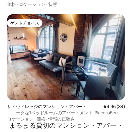
部まで徒歩
価格
·
ロケーション
·
状態
ゲストチョイス
ゲストチョイス
ザ・ヴィレッジのマンション・アパート
レビュー84件
4.96 (84)
ユニークな1ベッドルームのアパートメント-PlacetoBee
ロケーション
·
価格
·
情報の正確さ
まるまる貸切のマンション・アパート