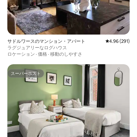
サドルワースのマンション・アパート
レビュー291件
4.96 (291)
ラグジュアリーなログハウス
ロケーション
·
価格
·
移動のしやすさ
スーパーホスト
スーパーホスト