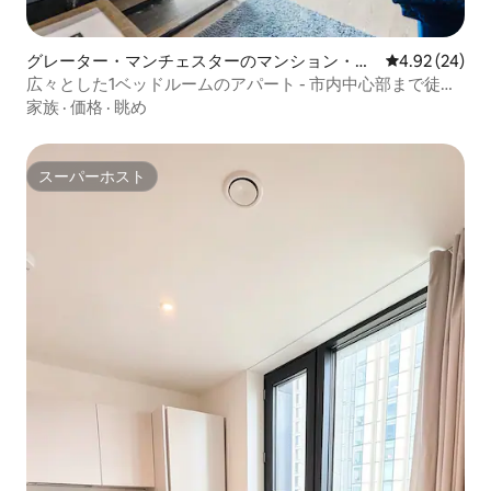
グレーター・マンチェスターのマンション・ア
レビュー24件
4.92 (24)
パート
広々とした1ベッドルームのアパート - 市内中心部まで徒歩
で行けます！
家族
·
価格
·
眺め
スーパーホスト
スーパーホスト