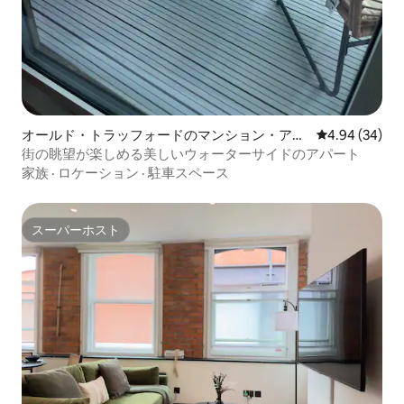
オールド・トラッフォードのマンション・アパ
レビュー34件
4.94 (34)
ート
街の眺望が楽しめる美しいウォーターサイドのアパート
家族
·
ロケーション
·
駐車スペース
スーパーホスト
スーパーホスト