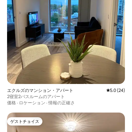
エクルズのマンション・アパート
レビュー24
5.0 (24)
2寝室2バスルームのアパート
価格
·
ロケーション
·
情報の正確さ
ゲストチョイス
ゲストチョイス