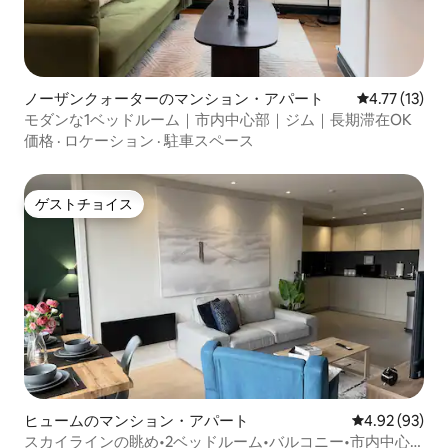
ノーザンクォーターのマンション・アパート
レビュー13件
4.77 (13)
モダンな1ベッドルーム｜市内中心部｜ジム｜長期滞在OK
価格
·
ロケーション
·
駐車スペース
ゲストチョイス
ゲストチョイス
ヒュームのマンション・アパート
レビュー93件
4.92 (93)
スカイラインの眺め•2ベッドルーム•バルコニー•市内中心