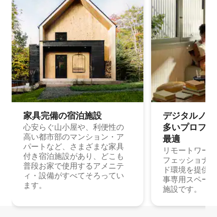
家具完備の宿⁠泊⁠施⁠設
デジタルノマド
多⁠いプ⁠ロ⁠フ⁠ェ⁠
心安らぐ山小屋や、利便性の
高い都市部のマンション・ア
最⁠適
パートなど、さまざまな家具
リモートワーク
付き宿泊施設があり、どこも
フェッショナル
普段お家で使用するアメニテ
ド環境を提供する
ィ・設備がすべてそろってい
事専用スペース
ます。
施設です。