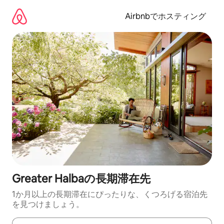
コ
ン
Airbnbでホスティング
テ
ン
ツ
に
ス
キ
ッ
プ
Greater Halbaの長期滞在先
1か月以上の長期滞在にぴったりな、くつろげる宿泊先
を見つけましょう。