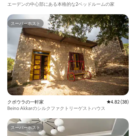
エーデンの中心部にある本格的な2ベッドルームの家
スーパーホスト
スーパーホスト
クボウラの一軒家
レビュー38件
4.82 (38)
Beino Akkarのシルクファクトリーゲストハウス
スーパーホスト
スーパーホスト