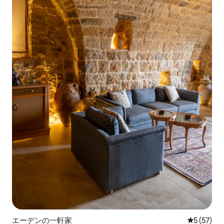
エーデンの一軒家
レビュー5
5 (57)