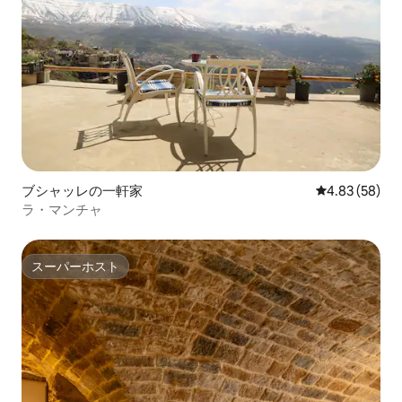
ブシャッレの一軒家
レビュー58件
4.83 (58)
ラ・マンチャ
スーパーホスト
スーパーホスト