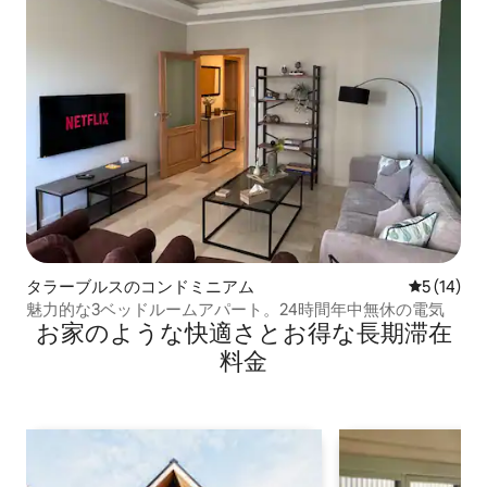
タラーブルスのコンドミニアム
レビュー1
5 (14)
魅力的な3ベッドルームアパート。24時間年中無休の電気
お家のような快⁠適⁠さ⁠とお⁠得⁠な長⁠期⁠滞⁠在
料⁠金