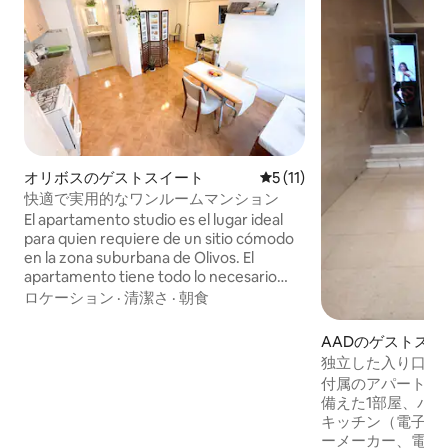
オリボスのゲストスイート
レビュー11件、5つ星中5つ
5 (11)
快適で実用的なワンルームマンション
El apartamento studio es el lugar ideal
para quien requiere de un sitio cómodo
en la zona suburbana de Olivos. El
apartamento tiene todo lo necesario
para una cómoda estadía... y sus
ロケーション
·
清潔さ
·
朝食
anfitriones estarán disponibles para
cualquier información que requieran. La
AADのゲストスイ
zona de Olivos es agradable, con casas
独立した入り口の
bajas y sus calles arboladas. En sus
ト。
付属のアパートに
cercanías hay varios centros
備えた1部屋、バ
comerciales y el muy conocido
キッチン（電子レ
Unicenter Shopping Mall.
ーメーカー、電気