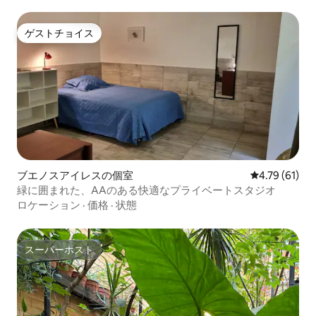
ゲストチョイス
ゲストチョイス
ブエノスアイレスの個室
レビュー61件
4.79 (61)
緑に囲まれた、AAのある快適なプライベートスタジオ
ロケーション
·
価格
·
状態
スーパーホスト
スーパーホスト