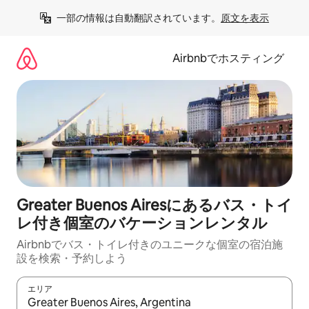
コ
一部の情報は自動翻訳されています。
原文を表示
ン
テ
ン
Airbnbでホスティング
ツ
に
ス
キ
ッ
プ
Greater Buenos Airesにあるバス・トイ
レ付き個室のバケーションレンタル
Airbnbでバス・トイレ付きのユニークな個室の宿泊施
設を検索・予約しよう
エリア
検索結果が表示されたら、上下の矢印キーを使って移動するか、