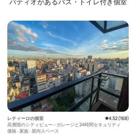
パティオがあるバス・トイレ付き個室
レティーロの個室
レビュー168件
4.52 (168)
高層階のシティビュー - ガレージと24時間セキュリティ
価格
·
家族
·
屋内スペース