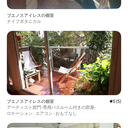
ブエノスアイレスの個室
ナイフボタニカル
ブエノスアイレスの個室
レビュー
5 (5)
アーティスト部門-専用バスルーム付きの部屋-
ロケーション
·
エアコン
·
おもてなし