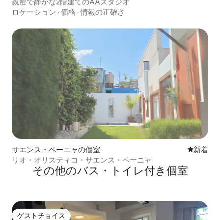
親密で静かな2階建てのAAスタジオ
ロケーション
·
価格
·
情報の正確さ
サエンス・ペーニャの個室
新しい宿
新着
リオ・オリスティコ・サエンス・ペーニャ
その他のバス・トイレ付き個室
ゲストチョイス
ゲストチョイス