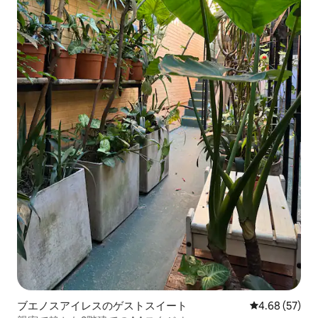
ブエノスアイレスのゲストスイート
レビュー57件
4.68 (57)