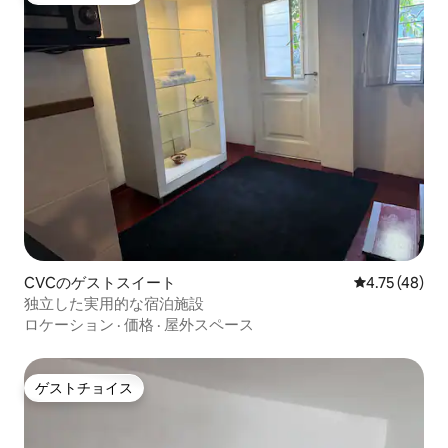
CVCのゲストスイート
レビュー48件
4.75 (48)
独立した実用的な宿泊施設
ロケーション
·
価格
·
屋外スペース
ゲストチョイス
ゲストチョイス