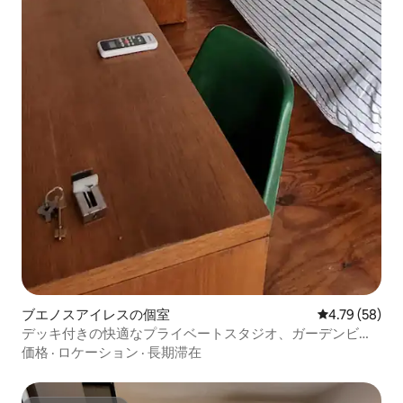
ブエノスアイレスの個室
レビュー58件
4.79 (58)
デッキ付きの快適なプライベートスタジオ、ガーデンビュ
ー、エアコン完備
価格
·
ロケーション
·
長期滞在