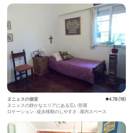
ヌニェスの個室
レビュー18件
4.78 (18)
ヌニェスの静かなエリアにある広い部屋
ロケーション
·
徒歩移動のしやすさ
·
屋内スペース