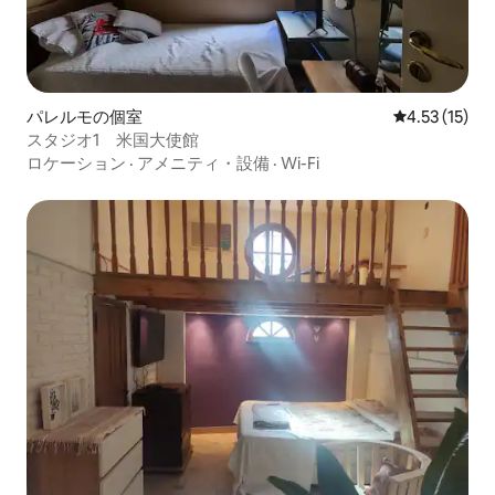
パレルモの個室
レビュー15件
4.53 (15)
スタジオ1 米国大使館
ロケーション
·
アメニティ・設備
·
Wi-Fi