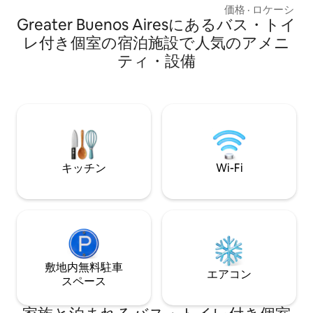
ロ、食器）があり
価格
·
ロケーショ
Greater Buenos Airesにあるバス・トイ
す。広場、病院、
ンターに近く、公
レ付き個室の宿泊施設で人気のアメニ
スも良いです。 追
ティ・設備
から2ブロック - 
ブロック -コリエ
ク -サンタフェ通り
レ広場から数メート
ィコ駅から6ブロ
キッチン
Wi-Fi
敷地内無料駐⁠車
エアコン
ス⁠ペ⁠ー⁠ス