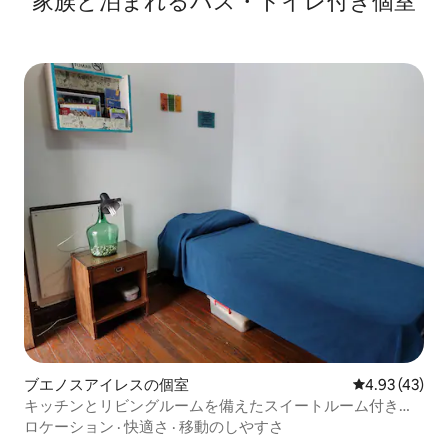
家族と泊まれるバス・トイレ付き個室
ブエノスアイレスの個室
レビュー43件
4.93 (43)
キッチンとリビングルームを備えたスイートルーム付きス
ペース
ロケーション
·
快適さ
·
移動のしやすさ