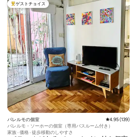
ゲストチョイス
大好評のゲストチョイスです。
パレルモの個室
レビュー139件
4.95 (139)
パレルモ・ソーホーの個室（専用バスルーム付き）
家族
·
価格
·
徒歩移動のしやすさ