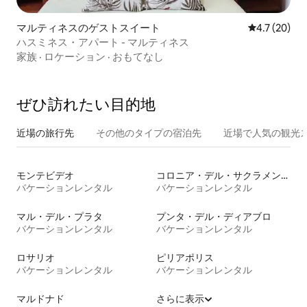
マルティネスのゲストスイート
レビュー20
4.7 (20)
ハスミネス・アパート - マルティネス
家族
·
ロケーション
·
おもてなし
ぜひ訪⁠れ⁠た⁠い目⁠的⁠地
近場の旅行先
その他のタ⁠イ⁠プ⁠の宿⁠泊⁠先
近場で人気の観光
モンテビデオ
コロニア・デル・サクラメント
バケーションレンタル
バケーションレンタル
マル・デル・プラタ
プンタ・デル・ディアブロ
バケーションレンタル
バケーションレンタル
ロサリオ
ピリアポリス
バケーションレンタル
バケーションレンタル
マルドナド
さらに表示