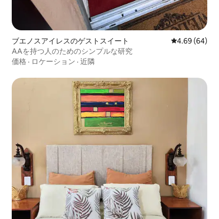
ブエノスアイレスのゲストスイート
レビュー64件
4.69 (64)
AAを持つ人のためのシンプルな研究
価格
·
ロケーション
·
近隣