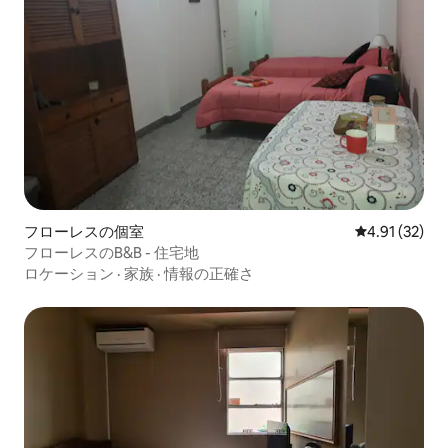
フローレスの個室
レビュー32件
4.91 (32)
フローレスのB&B - 住宅地
ロケーション
·
家族
·
情報の正確さ