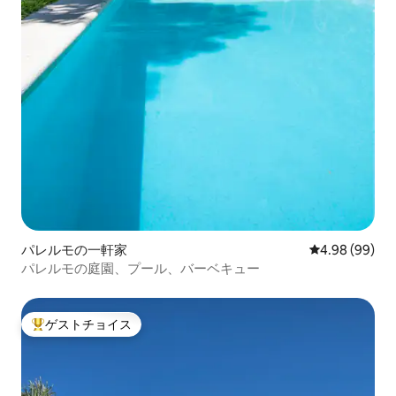
パレルモの一軒家
レビュー99件
4.98 (99)
パレルモの庭園、プール、バーベキュー
ゲストチョイス
大好評のゲストチョイスです。