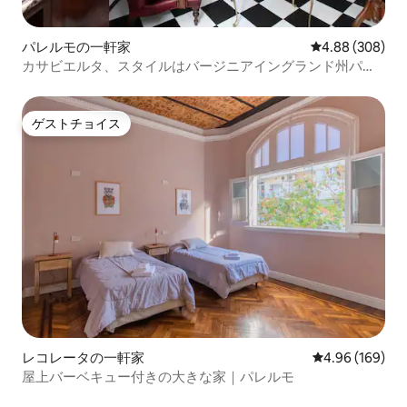
パレルモの一軒家
レビュー308件
4.88 (308)
カサビエルタ、スタイルはバージニアイングランド州パレ
ルモ。
ゲストチョイス
ゲストチョイス
レコレータの一軒家
レビュー169件
4.96 (169)
屋上バーベキュー付きの大きな家｜パレルモ