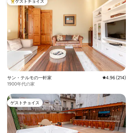
ゲストチョイス
大好評のゲストチョイスです。
サン・テルモの一軒家
レビュー214件
4.96 (214)
1900年代の家
ゲストチョイス
ゲストチョイス