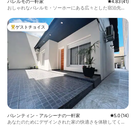
パレルモの一軒家
レビュー41件
4.83 (41)
おしゃれなパレルモ・ソーホーにある広々とした宿泊先
（プール、バーベキュー付き）
ゲストチョイス
大好評のゲストチョイスです。
バレンティン・アルシーナの一軒家
レビュー14
5.0 (14)
あなたのためにデザインされた家の快適さを体験してくだ
さい