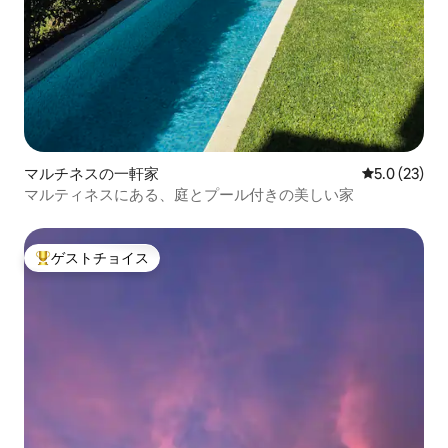
マルチネスの一軒家
レビュー23
5.0 (23)
マルティネスにある、庭とプール付きの美しい家
ゲストチョイス
大好評のゲストチョイスです。