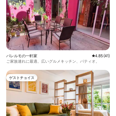
パレルモの一軒家
レビュー41件
4.85 (41)
ご家族連れに最適。広いグルメキッチン、パティオ。
ゲストチョイス
ゲストチョイス