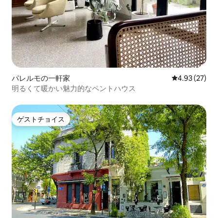
パレルモの一軒家
レビュー27件
4.93 (27)
明るくて暖かい魅力的なペントハウス
ゲストチョイス
ゲストチョイス