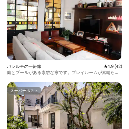
パレルモの一軒家
レビュー42
4.9 (42)
庭とプールがある素敵な家です。プレイルームが素晴らし
いです
スーパーホスト
スーパーホスト