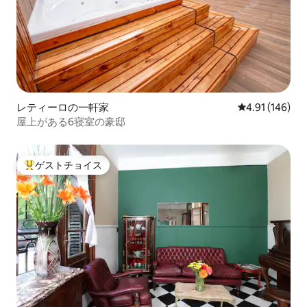
レティーロの一軒家
レビュー146件
4.91 (146)
屋上がある6寝室の豪邸
ゲストチョイス
大好評のゲストチョイスです。