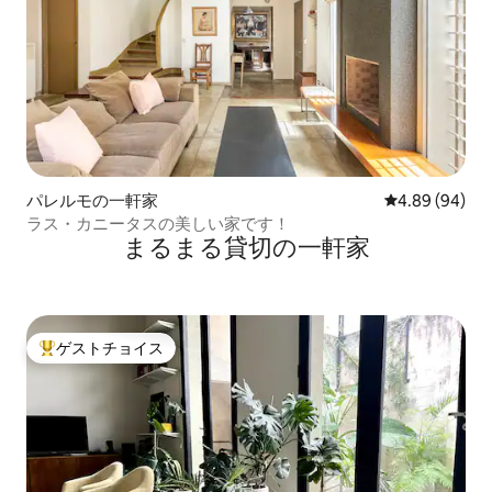
パレルモの一軒家
レビュー94件
4.89 (94)
ラス・カニータスの美しい家です！
まるまる貸切の一軒家
ゲストチョイス
大好評のゲストチョイスです。