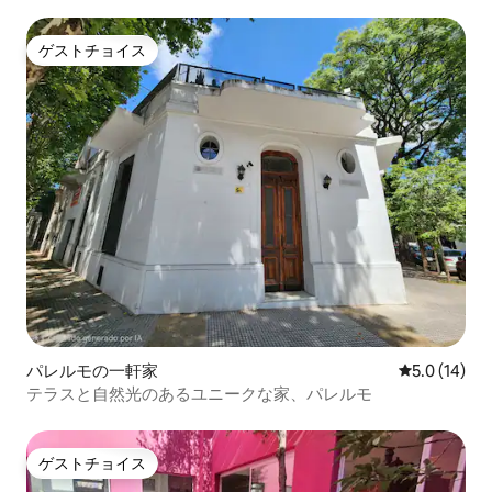
ゲストチョイス
ゲストチョイス
パレルモの一軒家
レビュー14
5.0 (14)
テラスと自然光のあるユニークな家、パレルモ
ゲストチョイス
ゲストチョイス