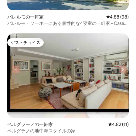
パレルモの一軒家
レビュー98件
4.88 (98)
パレルモ・ソーホーにある個性的な4寝室の一軒家 - Casa
Uriarte
ゲストチョイス
ゲストチョイス
ベルグラーノの一軒家
レビュー11件
4.82 (11)
ベルグラノの地中海スタイルの家