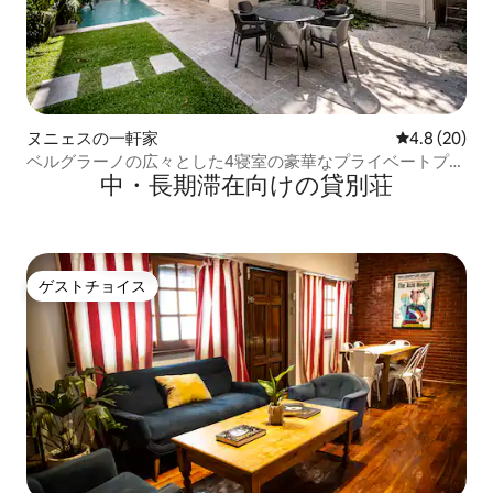
ヌニェスの一軒家
レビュー20
4.8 (20)
ベルグラーノの広々とした4寝室の豪華なプライベートプー
中・長期滞在向けの貸別荘
ル
ゲストチョイス
ゲストチョイス