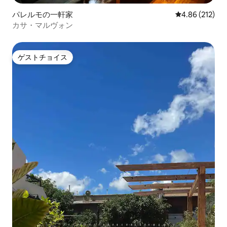
パレルモの一軒家
レビュー212件
4.86 (212)
カサ・マルヴォン
ゲストチョイス
ゲストチョイス