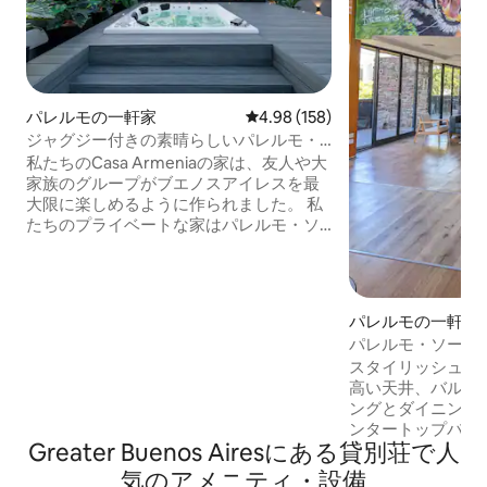
パレルモの一軒家
レビュー158件、5つ星中4.98
4.98 (158)
ジャグジー付きの素晴らしいパレルモ・
ソーホーの傑作！
私たちのCasa Armeniaの家は、友人や大
家族のグループがブエノスアイレスを最
大限に楽しめるように作られました。 私
たちのプライベートな家はパレルモ・ソ
ーホーの中心部にあり、すぐそばに最高
のカフェ、レストラン、ショップ、バー
があります。 片方の方向にはプラザ・セ
ラーノ、もう片方の方向にはプラザ・ア
パレルモの一軒家
ルメニアから3ブロック先にあります！ こ
パレルモ・ソーホ
の素晴らしい街を探索した後、専用のジ
ロフト
スタイリッシュで
ャグジー、サンデッキ、バーベキュー、
高い天井、バルコ
屋外ダイニングを楽しみ、リラックスで
ングとダイニング
きる、3000平方フィートの広さのプライ
ンタートップバー
ベートテラスをお楽しみください。
Greater Buenos Airesにある貸別荘で人
いアートワークがあります
ーホの中心部にあ
気のアメニティ・設備