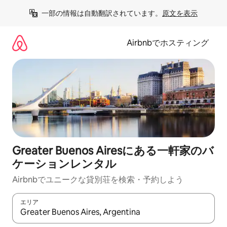
コ
一部の情報は自動翻訳されています。
原文を表示
ン
テ
ン
Airbnbでホスティング
ツ
に
ス
キ
ッ
プ
Greater Buenos Airesにある一軒家のバ
ケーションレンタル
Airbnbでユニークな貸別荘を検索・予約しよう
エリア
検索結果が表示されたら、上下の矢印キーを使って移動するか、