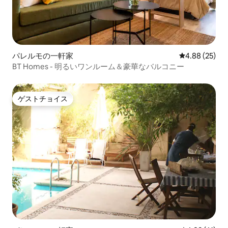
パレルモの一軒家
レビュー25件
4.88 (25)
BT Homes - 明るいワンルーム＆豪華なバルコニー
ゲストチョイス
ゲストチョイス