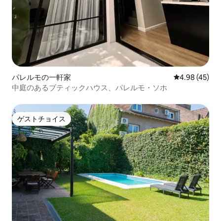
パレルモの一軒家
レビュー45件
4.98 (45)
中庭のあるブティックハウス、パレルモ・ソホ
ゲストチョイス
ゲストチョイス