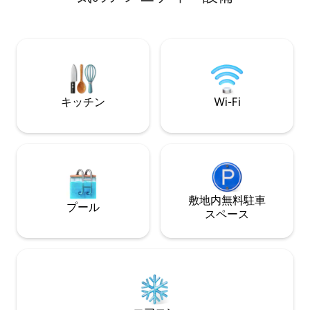
ラン、広場、ファ
イトライフからすぐ近く
泊まれます（キン
ングルベッド4台、ソフ
ロックに路上駐車
あります。 エレベーターのない2階建ての
ウォークアップで
伝いをさせていた
キッチン
Wi-Fi
敷地内無料駐⁠車
プール
ス⁠ペ⁠ー⁠ス