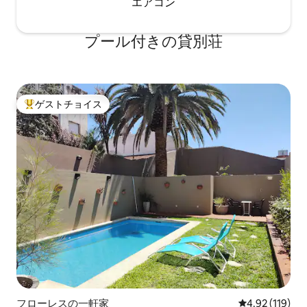
エアコン
プール付きの貸別荘
ゲストチョイス
大好評のゲストチョイスです。
フローレスの一軒家
レビュー119件
4.92 (119)