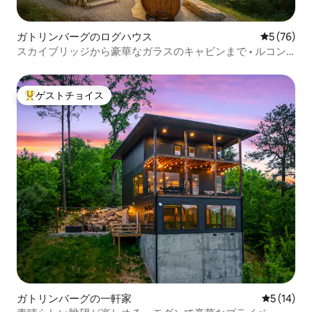
ガトリンバーグのログハウス
レビュー7
5 (76)
スカイブリッジから豪華なガラスのキャビンまで • ルコン
テビュー
ゲストチョイス
大好評のゲストチョイスです。
ガトリンバーグの一軒家
レビュー1
5 (14)