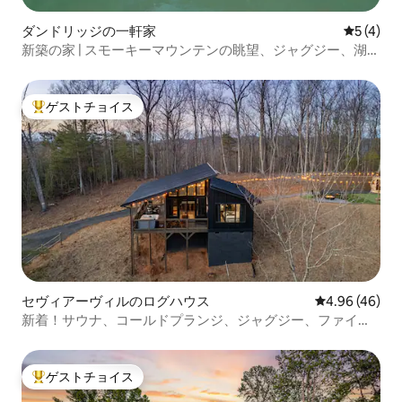
ダンドリッジの一軒家
レビュー
5 (4)
新築の家 | スモーキーマウンテンの眺望、ジャグジー、湖の
近くの宿泊施設
ゲストチョイス
大好評のゲストチョイスです。
セヴィアーヴィルのログハウス
レビュー46件
4.96 (46)
新着！サウナ、コールドプランジ、ジャグジー、ファイヤ
ーピット、景色！
ゲストチョイス
大好評のゲストチョイスです。