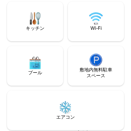
ー、洗濯サイクル、乾燥機を備え、もの
過ごしましょう。
ごとをより清潔に保ちます。 Bluetooth
に浸かってリラッ
スピーカー * 高速Wi-Fi *炭火グリル *追加
ットの周りに集ま
オプション：スパイシー＆ロマンスパッ
出を作りましょう
ケージ
ームの隠れ家は、
キッチン
Wi-Fi
屋外アドベンチャ
す。
敷地内無料駐⁠車
プール
ス⁠ペ⁠ー⁠ス
エアコン