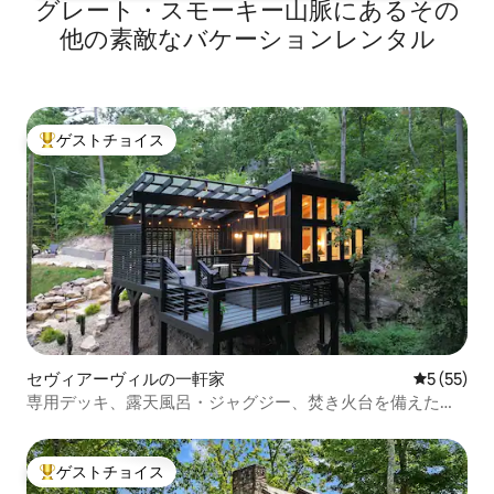
グレート・スモーキー山脈にあるその
他の素敵なバケーションレンタル
ゲストチョイス
大好評のゲストチョイスです。
セヴィアーヴィルの一軒家
レビュー5
5 (55)
専用デッキ、露天風呂・ジャグジー、焚き火台を備えたツ
リーハウス
ゲストチョイス
大好評のゲストチョイスです。