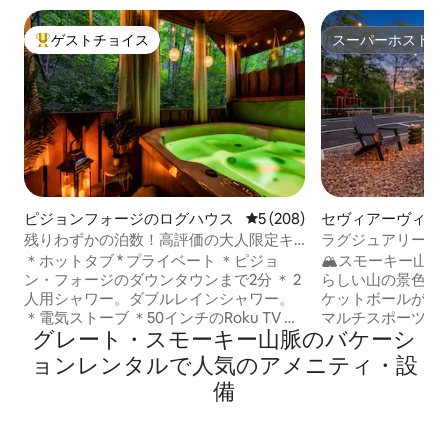
ゲストチョイス
スーパーホスト
大好評のゲストチョイスです。
スーパーホスト
ピジョンフォージのログハウス
レビュー208件、5つ星中5つ
5 (208)
セヴィアーヴィル
残りわずかの泊数！高評価の大人限定キ
ラグジュアリーな新
ャビン
ピックルボール＋
＊ホットタブ * プライベート ＊ピジョ
🏔️スモーキー山
ン・フォージのダウンタウンまで2分 ＊ 2
らしい山の景色、
人用シャワー。ダブルレインシャワー。
ケットボールが楽
＊電気ストーブ ＊50インチのRoku TV ＊
マルチスポーツコ
グレート・スモーキー山脈のバケーシ
洗濯機と乾燥機 ＊予備の清掃用品をご用
ット、ホットタブ
意しています *シャンプー、コンディショ
ある居心地の良い
ョンレンタルで人気のアメニティ・設
ナー、ボディウォッシュをすべてご用意
の広々としたデッ
備
しています ＊ローブをご用意しています
ポーツコートやプ
＊Keurig（Kカップとクリーマー付き、8
り、近くのアトラ
ポッド） ＊洗浄便座は、シートウォーマ
り、ただ山の景色