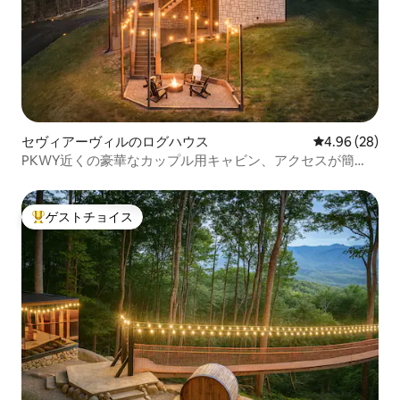
セヴィアーヴィルのログハウス
レビュー28件
4.96 (28)
PKWY近くの豪華なカップル用キャビン、アクセスが簡
単、露天風呂
ゲストチョイス
大好評のゲストチョイスです。