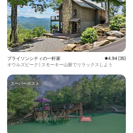
ブライソンシティの一軒家
レビュー35件
4.94 (35)
オウルズピーク | スモーキー山脈でリラックスしよう
スーパーホスト
スーパーホスト