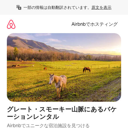
コ
一部の情報は自動翻訳されています。
原文を表示
ン
テ
ン
Airbnbでホスティング
ツ
に
ス
キ
ッ
プ
グレート・スモーキー山脈にあるバケ
ーションレンタル
Airbnbでユニークな宿泊施設を見つける