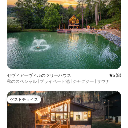
セヴィアーヴィルのツリーハウス
レビュー
5 (8)
秋のスペシャル | プライベート池 | ジャグジー | サウナ
ゲストチョイス
ゲストチョイス