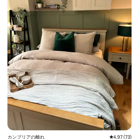
カンブリアの離れ
レビュー73件
4.97 (73)