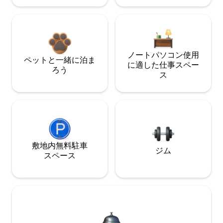
ノートパソコン使用
ペットと一緒に泊ま
に適した仕事スペー
ろう
ス
敷地内無料駐⁠車
ジム
ス⁠ペ⁠ー⁠ス