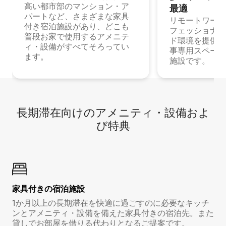
高い都市部のマンション・ア
最⁠適
パートなど、さまざまな家具
リモートワーク
付き宿泊施設があり、どこも
フェッショナル
普段お家で使用するアメニテ
ド環境を提供する
ィ・設備がすべてそろってい
事専用スペース
ます。
施設です。
長期滞在向け⁠のア⁠メ⁠ニ⁠テ⁠ィ⁠・設⁠備⁠およ
び特⁠典
家具付き⁠の宿⁠泊⁠施⁠設
1か月以上の長期滞在を快適に過ごすのに必要なキッチ
ンとアメニティ・設備を備えた家具付きの宿泊先。また
貸しでお部屋を借りる代わりとなるご提案です。