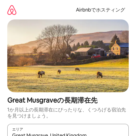
コ
ン
Airbnbでホスティング
テ
ン
ツ
に
ス
キ
ッ
プ
Great Musgraveの長期滞在先
1か月以上の長期滞在にぴったりな、くつろげる宿泊先
を見つけましょう。
エリア
検索結果が表示されたら、上下の矢印キーを使って移動するか、