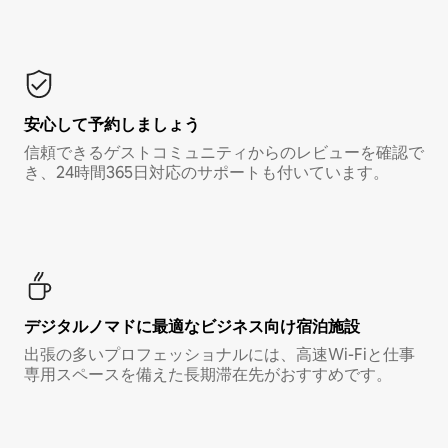
安心して予約しましょう
信頼できるゲストコミュニティからのレビューを確認で
き、24時間365日対応のサポートも付いています。
デジタルノマド⁠に最⁠適⁠なビ⁠ジ⁠ネ⁠ス⁠向⁠け宿⁠泊⁠施⁠設
出張の多いプロフェッショナルには、高速Wi-Fiと仕事
専用スペースを備えた長期滞在先がおすすめです。