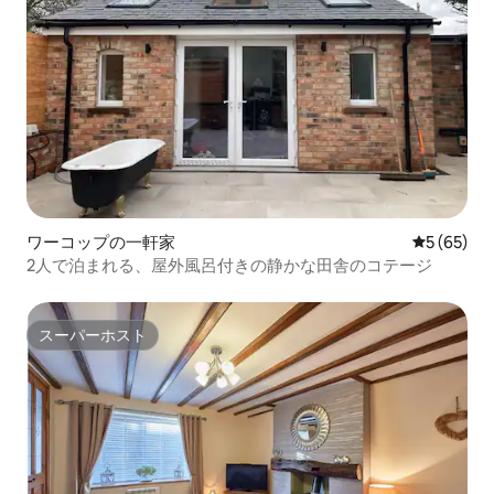
ワーコップの一軒家
レビュー6
5 (65)
2人で泊まれる、屋外風呂付きの静かな田舎のコテージ
スーパーホスト
スーパーホスト