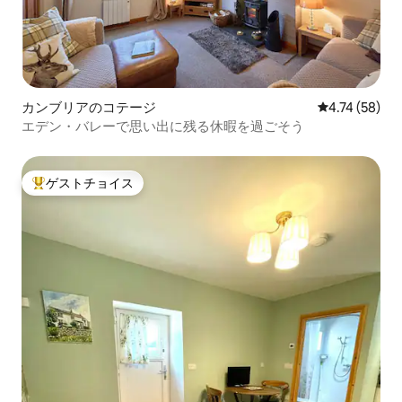
カンブリアのコテージ
レビュー58件
4.74 (58)
エデン・バレーで思い出に残る休暇を過ごそう
ゲストチョイス
大好評のゲストチョイスです。