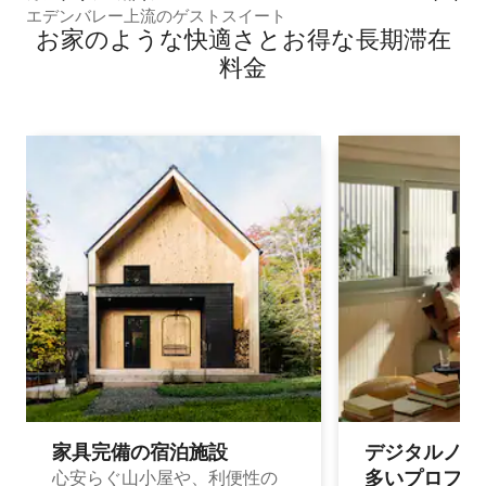
エデンバレー上流のゲストスイート
お家のような快⁠適⁠さ⁠とお⁠得⁠な長⁠期⁠滞⁠在
料⁠金
家具完備の宿⁠泊⁠施⁠設
デジタルノマド
多⁠いプ⁠ロ⁠フ⁠ェ⁠
心安らぐ山小屋や、利便性の