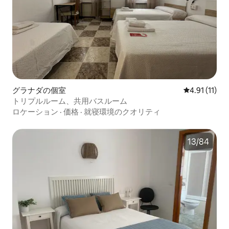
グラナダの個室
レビュー11件
4.91 (11)
トリプルルーム、共用バスルーム
ロケーション
·
価格
·
就寝環境のクオリティ