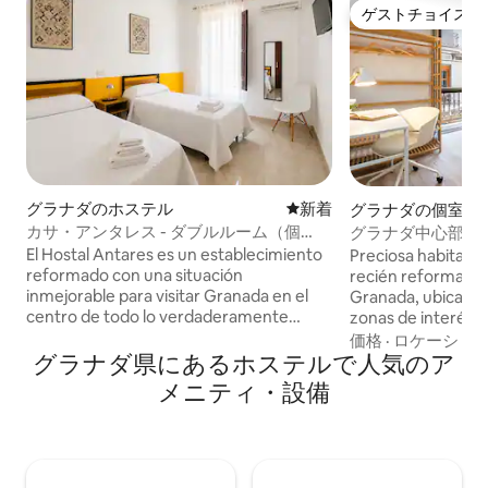
ゲストチョイス
ゲストチョイス
グラナダのホステル
新しい宿泊先
新着
グラナダの個室
カサ・アンタレス - ダブルルーム（個
グラナダ中心部の
室）、共用バスルーム
El Hostal Antares es un establecimiento
Preciosa habitación en Gues
reformado con una situación
recién reformada 
inmejorable para visitar Granada en el
Granada, ubicada 
centro de todo lo verdaderamente
zonas de interés tu
importante de esta maravillosa ciudad.
de tapas y restaur
価格
·
ロケーショ
Cuenta con habitaciones con baño
グラナダ県にあるホステルで人気のア
paradas de bus es
compartido o privado. Hay WiFi gratuita.
la pensión o se pu
メニティ・設備
Disponen de aire acondicionado. En
caminando fácilme
todos los pasillos hay un microondas,
perfecta para disf
dispensador de agua, café soluble, kettle
Granada tiene para ofrece
y azúcar de uso gratuito para los
no apto para meno
huéspedes.