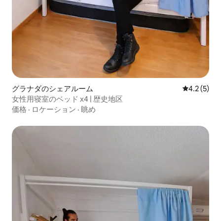
グラナダのシェアルーム
レビュー5
4.2 (5)
女性用寝室のベッド x4 | 歴史地区
価格
·
ロケーション
·
眺め