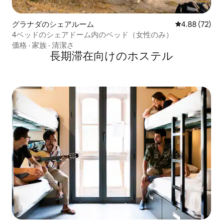
グラナダのシェアルーム
レビュー72件
4.88 (72)
4ベッドのシェアドーム内のベッド（女性のみ）
価格
·
家族
·
清潔さ
長期滞在向けのホステル