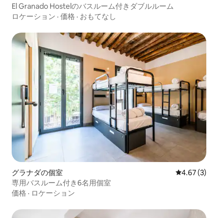
El Granado Hostelのバスルーム付きダブルルーム
ロケーション
·
価格
·
おもてなし
グラナダの個室
レビュー3件
4.67 (3)
専用バスルーム付き6名用個室
価格
·
ロケーション