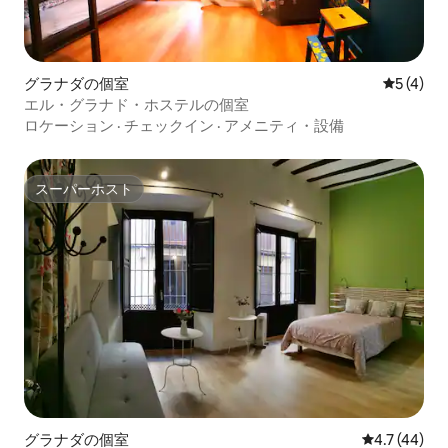
グラナダの個室
レビュー
5 (4)
エル・グラナド・ホステルの個室
ロケーション
·
チェックイン
·
アメニティ・設備
スーパーホスト
スーパーホスト
グラナダの個室
レビュー44
4.7 (44)