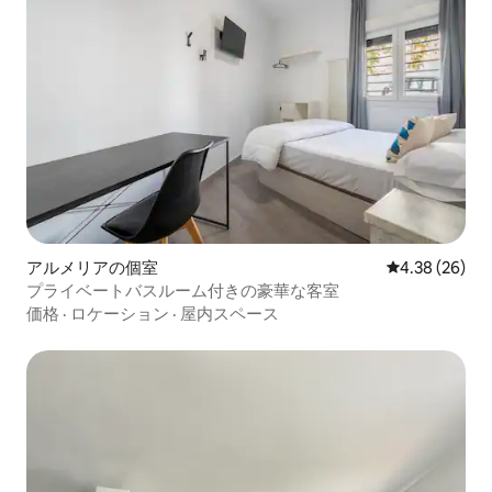
アルメリアの個室
レビュー26件
4.38 (26)
プライベートバスルーム付きの豪華な客室
価格
·
ロケーション
·
屋内スペース