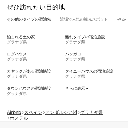
ぜひ訪⁠れ⁠た⁠い目⁠的⁠地
その他のタ⁠イ⁠プ⁠の宿⁠泊⁠先
近場で人気の観光スポット
やる
泊まれる土の家
離れタイプの宿泊施設
グラナダ県
グラナダ県
ログハウス
バンガロー
グラナダ県
グラナダ県
カヤックがある宿泊施設
タイニーハウスの宿泊施設
グラナダ県
グラナダ県
タウンハウスの宿泊施設
さらに表示
グラナダ県
Airbnb
スペイン
アンダルシア州
グラナダ県
ホステル