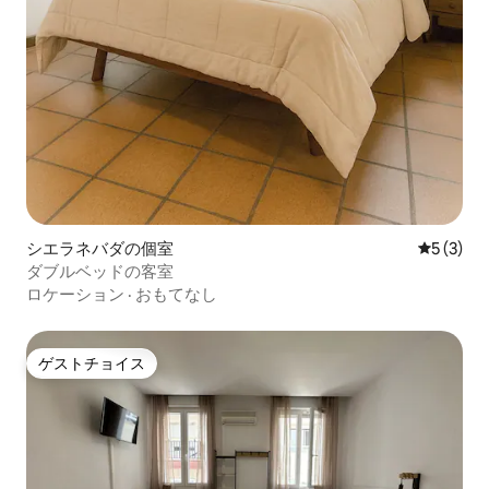
シエラネバダの個室
レビュー
5 (3)
ダブルベッドの客室
ロケーション
·
おもてなし
ゲストチョイス
ゲストチョイス