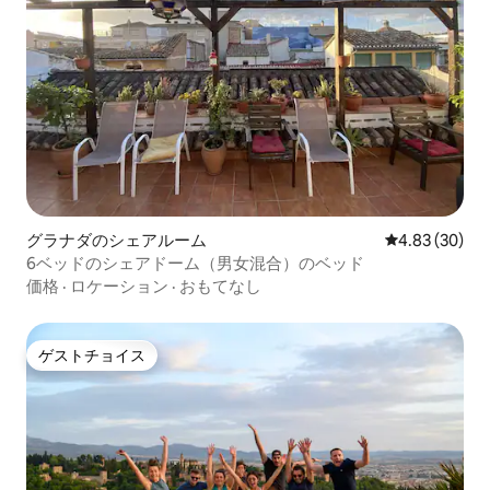
グラナダのシェアルーム
レビュー30件
4.83 (30)
6ベッドのシェアドーム（男女混合）のベッド
価格
·
ロケーション
·
おもてなし
ゲストチョイス
ゲストチョイス