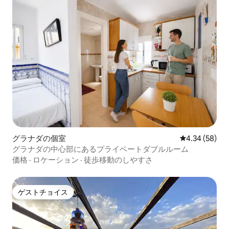
グラナダの個室
レビュー58件
4.34 (58)
グラナダの中心部にあるプライベートダブルルーム
価格
·
ロケーション
·
徒歩移動のしやすさ
ゲストチョイス
ゲストチョイス