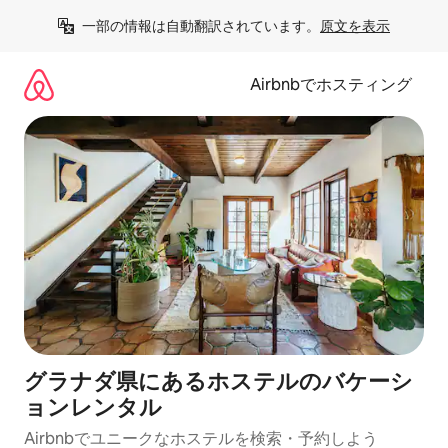
コ
一部の情報は自動翻訳されています。
原文を表示
ン
テ
ン
Airbnbでホスティング
ツ
に
ス
キ
ッ
プ
グラナダ県にあるホステルのバケーシ
ョンレンタル
Airbnbでユニークなホステルを検索・予約しよう