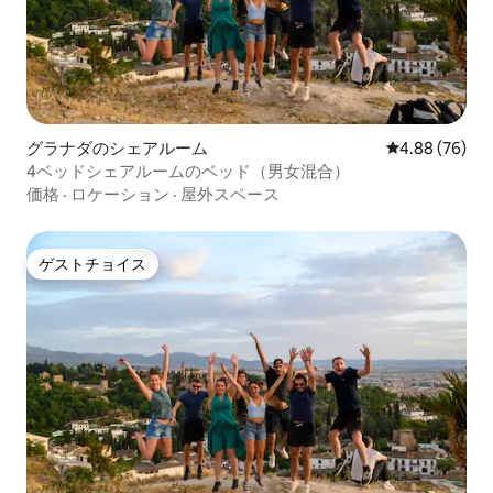
グラナダのシェアルーム
レビュー76件
4.88 (76)
4ベッドシェアルームのベッド（男女混合）
価格
·
ロケーション
·
屋外スペース
ゲストチョイス
ゲストチョイス