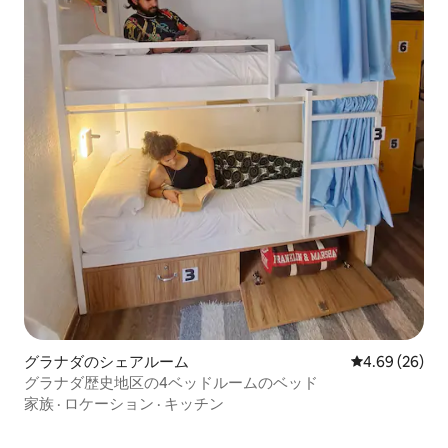
グラナダのシェアルーム
レビュー26件
4.69 (26)
グラナダ歴史地区の4ベッドルームのベッド
家族
·
ロケーション
·
キッチン