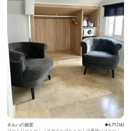
ネルハの個室
レビュー14件
4.71 (14)
ファミリールーム／クアドルプルルームの専用バスルーム