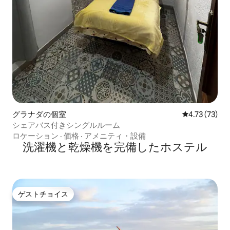
グラナダの個室
レビュー73件
4.73 (73)
シェアバス付きシングルルーム
ロケーション
·
価格
·
アメニティ・設備
洗濯機と乾燥機を完備したホステル
ゲストチョイス
ゲストチョイス