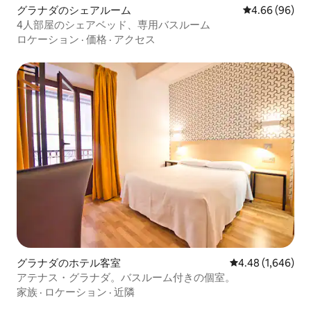
グラナダのシェアルーム
レビュー96件
4.66 (96)
4人部屋のシェアベッド、専用バスルーム
ロケーション
·
価格
·
アクセス
グラナダのホテル客室
レビュー1,646
4.48 (1,646)
アテナス・グラナダ。バスルーム付きの個室。
家族
·
ロケーション
·
近隣