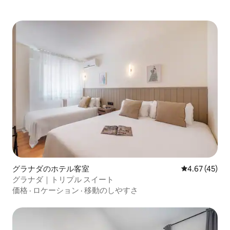
グラナダのホテル客室
レビュー45件
4.67 (45)
グラナダ｜トリプル スイート
価格
·
ロケーション
·
移動のしやすさ