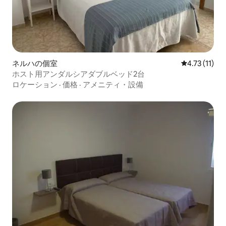
ネルハの個室
レビュー11件
4.73 (11)
ホスト用アンダルシアダブルベッド2台
ロケーション
·
価格
·
アメニティ・設備