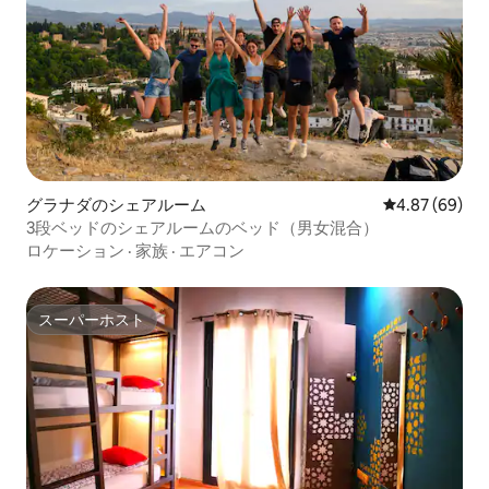
グラナダのシェアルーム
レビュー69件
4.87 (69)
3段ベッドのシェアルームのベッド（男女混合）
ロケーション
·
家族
·
エアコン
スーパーホスト
スーパーホスト