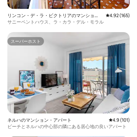
リンコン・デ・ラ・ビクトリアのマンショ
レビュー165件
4.92 (165)
ン・アパート
サニーペントハウス、ラ・カラ・デル・モラル
スーパーホスト
スーパーホスト
ネルハのマンション・アパート
レビュー101
4.9 (101)
ビーチとネルハの中心部の隣にある居心地の良いアパート