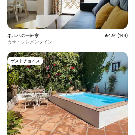
ネルハの一軒家
レビュー144件
4.91 (144)
カサ・クレメンタイン
ゲストチョイス
ゲストチョイス