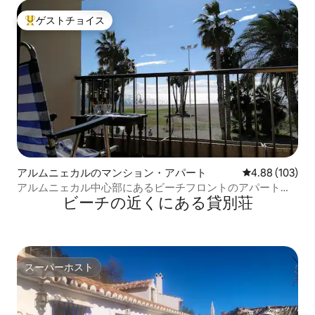
ゲストチョイス
大好評のゲストチョイスです。
アルムニェカルのマンション・アパート
レビュー103件
4.88 (103)
アルムニェカル中心部にあるビーチフロントのアパートで
ビーチの近くにある貸別荘
す。
スーパーホスト
スーパーホスト