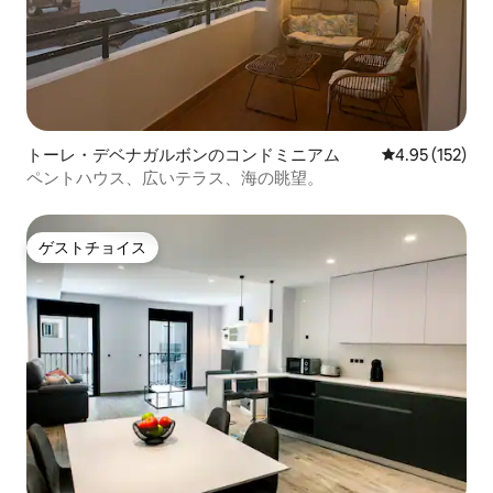
トーレ・デベナガルボンのコンドミニアム
レビュー152件
4.95 (152)
ペントハウス、広いテラス、海の眺望。
ゲストチョイス
ゲストチョイス