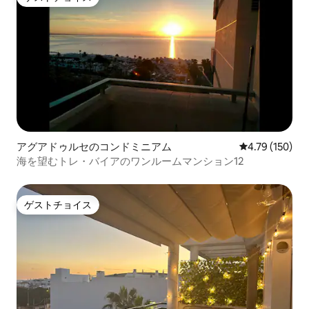
ゲストチョイス
アグアドゥルセのコンドミニアム
レビュー150件
4.79 (150)
海を望むトレ・バイアのワンルームマンション12
ゲストチョイス
ゲストチョイス