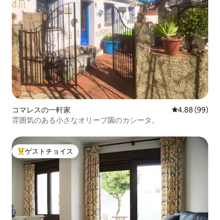
コマレスの一軒家
レビュー99件
4.88 (99)
雰囲気のある小さなオリーブ園のカシータ。
ゲストチョイス
大好評のゲストチョイスです。