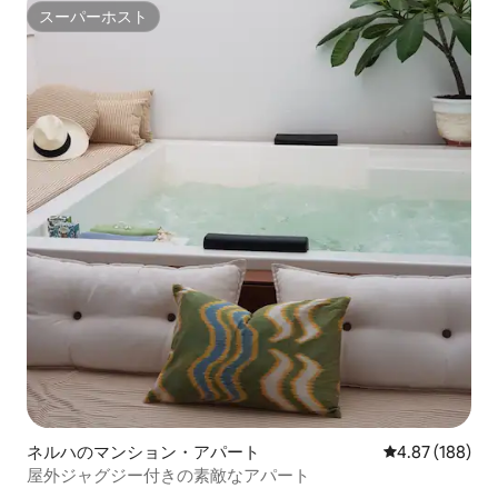
スーパーホスト
スーパーホスト
ネルハのマンション・アパート
レビュー188件
4.87 (188)
屋外ジャグジー付きの素敵なアパート