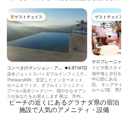
ゲストチョイス
ゲストチョイス
大好評のゲストチョイスです。
ゲストチョイス
サロブレーニャの
イビサ島スタイル
コンペタのマンション・ア
レビュー472件、5つ星中4.97
4.97 (472)
が見えるプール付
パート
地中海と夕日を一
温水ジェットスパ＋ダブルインフィニテ
ラ
中心部にある、型
ィプール、2ThinkersINN
ThinkersINN、安定したインターネット、
設。 キングサイズベッドのダブルベッド
ホームオフィス、ダブルインフィニティ
ルーム1室、専用バ
プール+温水ジャグジー。穏やかなオアシ
ズベッドの寝室1室
スがあなたをお迎えします 夜は、市内中
ビングとダイニン
ビーチの近くにあるグラナダ県の宿泊
心部で素晴らしいアンダルシア料理、ド
としたリビングルーム 設備の整
リンク、音楽を楽しむことができます。
施設で人気のアメニティ・設備
リカ式キッチン 専用の外部エントランス
アシエンダの側に2つのスタジオがあり、
のあるシングルま
プールは専用で、私たちの家だけのもの
室 3つのテラス、サボテンの庭、果樹。 4
です。 寝室（ベッドの長さ2 m ）、レイ
月25日から11月