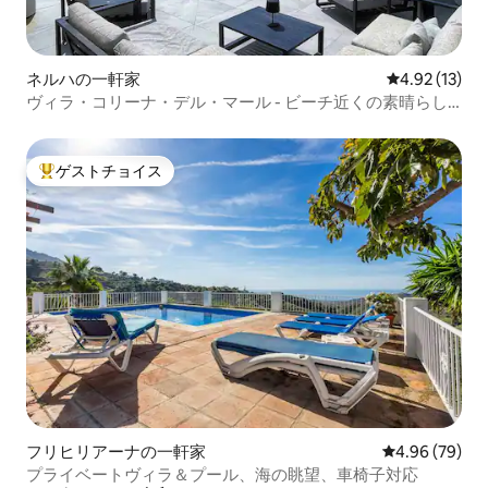
ネルハの一軒家
レビュー13件
4.92 (13)
ヴィラ・コリーナ・デル・マール - ビーチ近くの素晴らし
い景色
ゲストチョイス
大好評のゲストチョイスです。
フリヒリアーナの一軒家
レビュー79件
4.96 (79)
プライベートヴィラ＆プール、海の眺望、車椅子対応