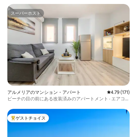
スーパーホスト
スーパーホスト
アルメリアのマンション・アパート
レビュー171
4.79 (171)
ビーチの目の前にある改装済みのアパートメント · エアコン
· アルメリア
ゲストチョイス
大好評のゲストチョイスです。