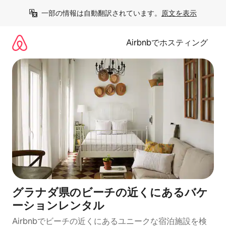
コ
一部の情報は自動翻訳されています。
原文を表示
ン
テ
ン
Airbnbでホスティング
ツ
に
ス
キ
ッ
プ
グラナダ県のビーチの近くにあるバケ
ーションレンタル
Airbnbでビーチの近くにあるユニークな宿泊施設を検