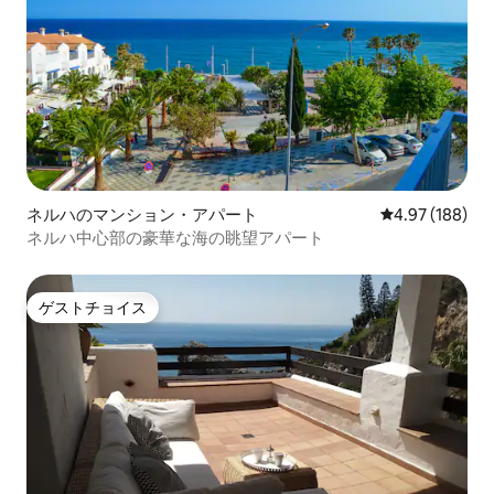
ネルハのマンション・アパート
レビュー188件
4.97 (188)
ネルハ中心部の豪華な海の眺望アパート
ゲストチョイス
ゲストチョイス