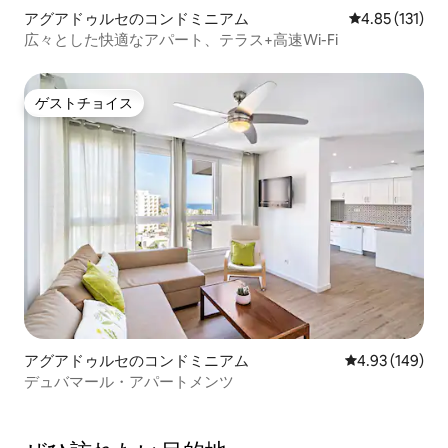
アグアドゥルセのコンドミニアム
レビュー131
4.85 (131)
広々とした快適なアパート、テラス+高速Wi-Fi
ゲストチョイス
ゲストチョイス
アグアドゥルセのコンドミニアム
レビュー149件
4.93 (149)
デュバマール・アパートメンツ