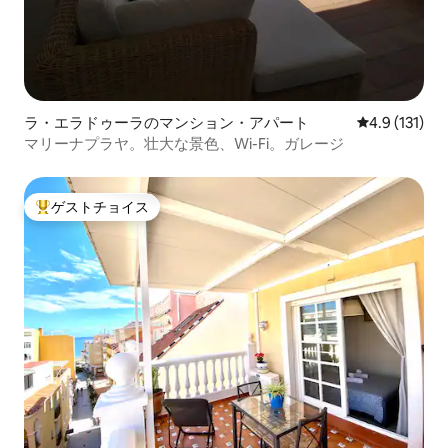
ラ・エラドゥーラのマンション・アパート
レビュー131
4.9 (131)
マリーナプラヤ。壮大な景色、Wi-Fi。ガレージ
ゲストチョイス
大好評のゲストチョイスです。