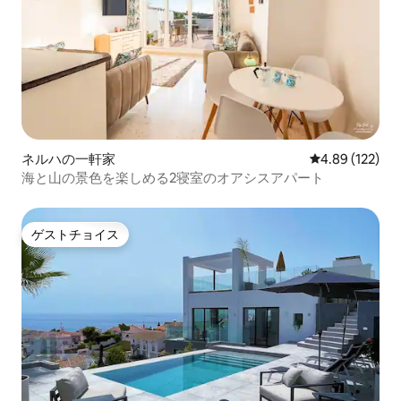
ネルハの一軒家
レビュー122件
4.89 (122)
海と山の景色を楽しめる2寝室のオアシスアパート
ゲストチョイス
ゲストチョイス