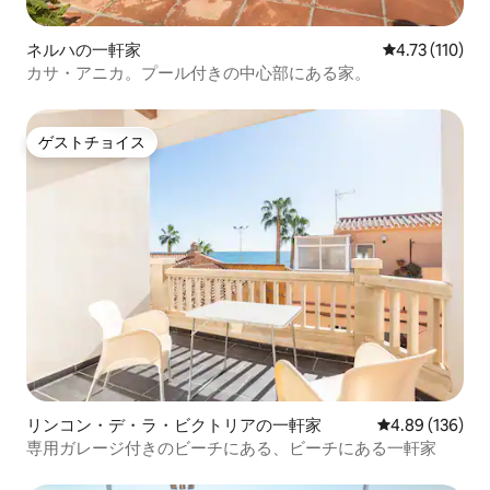
ネルハの一軒家
レビュー110
4.73 (110)
カサ・アニカ。プール付きの中心部にある家。
ゲストチョイス
ゲストチョイス
リンコン・デ・ラ・ビクトリアの一軒家
レビュー136件
4.89 (136)
専用ガレージ付きのビーチにある、ビーチにある一軒家