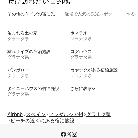
ぜひ訪⁠れ⁠た⁠い目⁠的⁠地
その他のタ⁠イ⁠プ⁠の宿⁠泊⁠先
近場で人気の観光スポット
やる
泊まれる土の家
ホステル
グラナダ県
グラナダ県
離れタイプの宿泊施設
ログハウス
グラナダ県
グラナダ県
バンガロー
カヤックがある宿泊施設
グラナダ県
グラナダ県
タイニーハウスの宿泊施設
さらに表示
グラナダ県
Airbnb
スペイン
アンダルシア州
グラナダ県
ビーチの近くにある宿泊施設