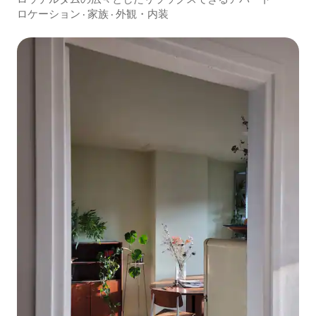
ロケーション
·
家族
·
外観・内装