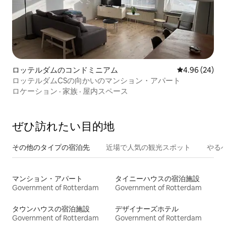
ロッテルダムのコンドミニアム
レビュー24件
4.96 (24)
ロッテルダムCSの向かいのマンション・アパート
ロケーション
·
家族
·
屋内スペース
ぜひ訪⁠れ⁠た⁠い目⁠的⁠地
その他のタ⁠イ⁠プ⁠の宿⁠泊⁠先
近場で人気の観光スポット
やる
マンション・アパート
タイニーハウスの宿泊施設
Government of Rotterdam
Government of Rotterdam
タウンハウスの宿泊施設
デザイナーズホテル
Government of Rotterdam
Government of Rotterdam