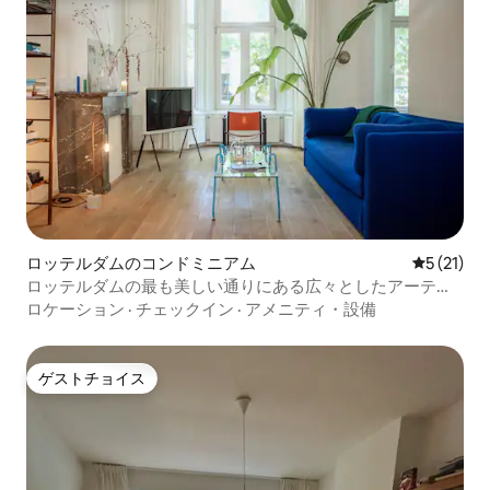
ロッテルダムのコンドミニアム
レビュー2
5 (21)
ロッテルダムの最も美しい通りにある広々としたアーティ
ストの家
ロケーション
·
チェックイン
·
アメニティ・設備
ゲストチョイス
ゲストチョイス