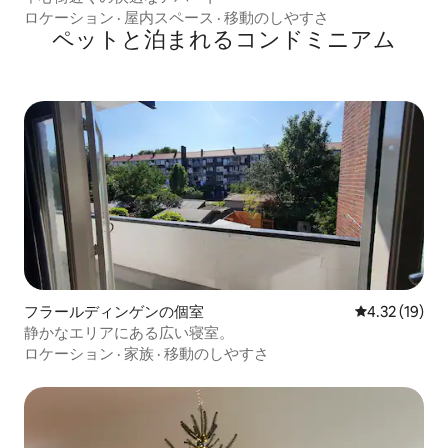
ロケーション
·
屋内スペース
·
移動のしやすさ
ペットと泊まれるコンドミニアム
フラールディンゲンの個室
レビュー19件
4.32 (19)
静かなエリアにある広い寝室。
ロケーション
·
家族
·
移動のしやすさ