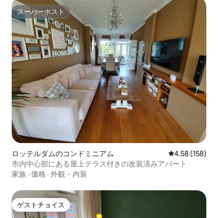
スーパーホスト
スーパーホスト
ロッテルダムのコンドミニアム
レビュー158件
4.58 (158)
市内中心部にある屋上テラス付きの改装済みアパート
家族
·
価格
·
外観・内装
ゲストチョイス
ゲストチョイス