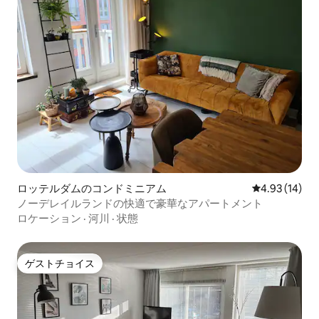
ロッテルダムのコンドミニアム
レビュー14件
4.93 (14)
ノーデレイルランドの快適で豪華なアパートメント
ロケーション
·
河川
·
状態
ゲストチョイス
ゲストチョイス