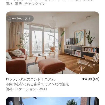
ルコニーがあります。
価格
·
家族
·
チェックイン
スーパーホスト
スーパーホスト
ロッテルダムのコンドミニアム
レビュー69件
4.99 (69)
市内中心部にある豪華でモダンな宿泊先
価格
·
ロケーション
·
Wi-Fi