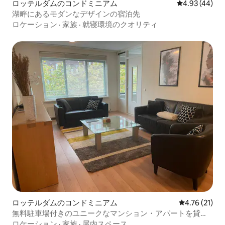
ロッテルダムのコンドミニアム
レビュー44件
4.93 (44)
湖畔にあるモダンなデザインの宿泊先
ロケーション
·
家族
·
就寝環境のクオリティ
ロッテルダムのコンドミニアム
レビュー21件
4.76 (21)
無料駐車場付きのユニークなマンション・アパートを貸し
出し中
ロケーション
·
家族
·
屋内スペース