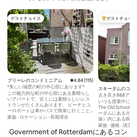
ゲストチョイス
ゲストチョイス
ゲストチョイス
大好評のゲストチ
ブリーレのコンドミニアム
レビュー115件、5つ星中4.84
4.84 (115)
*美しい城壁の町の中心部にあります*
スキーダムのコン
この魅力的な町の中心部にある素晴らし
古き良きB&Bアパ
いアパートで、近くには素晴らしいレス
いつも授業中に眠
トランがたくさんあります。 ビーチとユ
The Old Scho
ーロポートは車やバスで簡単に行くこと
ーダムにある元学校
ができます。 大人3名様（ダブルベッドを
家族
·
ロケーション
·
長期滞在
築）内にあるB&
2名様で共有）と小さなお子様1名様ま
しています。アパ
家族
·
価格
·
清潔さ
で。 1階 広々としたリビングルーム-テレ
Government of Rotterdamにあるコン
㎡/720ft²）は
ビ＆ Wi-Fi 食器洗い機付きのキッチン テ
ベッドルームと、