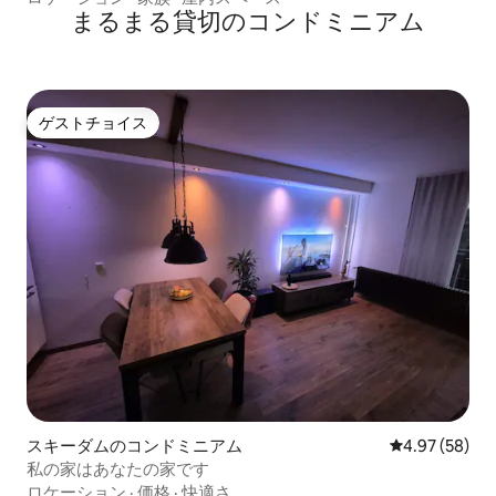
まるまる貸切のコンドミニアム
ゲストチョイス
ゲストチョイス
スキーダムのコンドミニアム
レビュー58件
4.97 (58)
私の家はあなたの家です
ロケーション
·
価格
·
快適さ