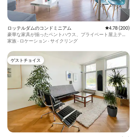
ロッテルダムのコンドミニアム
レビュー200件
4.78 (200)
豪華な家具が揃ったペントハウス、プライベート屋上テラ
ス
家族
·
ロケーション
·
サイクリング
ゲストチョイス
ゲストチョイス