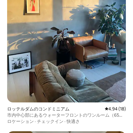
ロッテルダムのコンドミニアム
レビュー18件
4.94 (18)
市内中心部にあるウォーターフロントのワンルーム（65平
方メートル）
ロケーション
·
チェックイン
·
快適さ