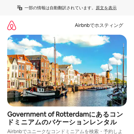
コ
一部の情報は自動翻訳されています。
原文を表示
ン
テ
ン
Airbnbでホスティング
ツ
に
ス
キ
ッ
プ
Government of Rotterdamにあるコン
ドミニアムのバケーションレンタル
Airbnbでユニークなコンドミニアムを検索・予約しよ