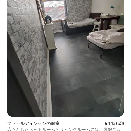
フラールディンゲンの個室
レビュー63件
4.13 (63)
広々としたベッドルームとリビングルームには、素敵なバ