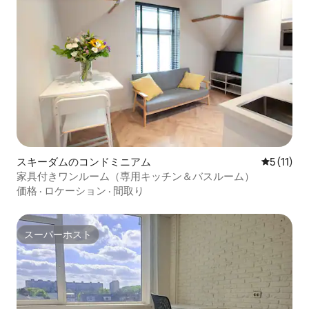
スキーダムのコンドミニアム
レビュー1
5 (11)
家具付きワンルーム（専用キッチン＆バスルーム）
価格
·
ロケーション
·
間取り
スーパーホスト
スーパーホスト