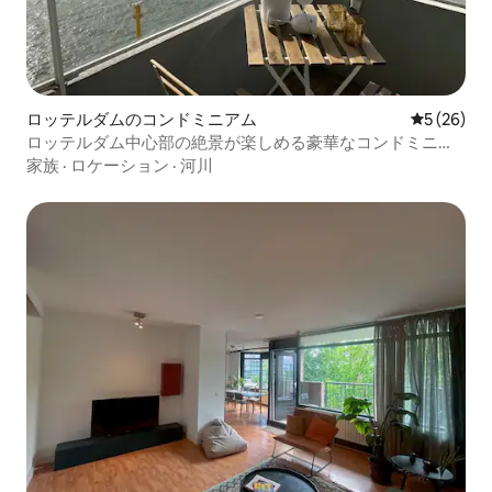
ロッテルダムのコンドミニアム
レビュー2
5 (26)
ロッテルダム中心部の絶景が楽しめる豪華なコンドミニア
ム
家族
·
ロケーション
·
河川