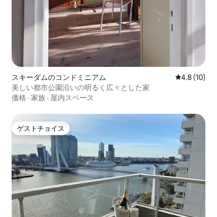
スキーダムのコンドミニアム
レビュー10
4.8 (10)
美しい都市公園沿いの明るく広々とした家
価格
·
家族
·
屋内スペース
ゲストチョイス
ゲストチョイス