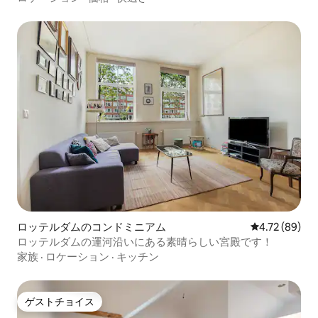
ロッテルダムのコンドミニアム
レビュー89件
4.72 (89)
ロッテルダムの運河沿いにある素晴らしい宮殿です！
家族
·
ロケーション
·
キッチン
ゲストチョイス
ゲストチョイス