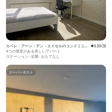
カペレ・アーン・デン・エイセルのコンドミニア
レビュー3件
3.33 (3)
ム
4つの寝室がある美しいアパート
ロケーション
·
近隣
·
おもてなし
スーパーホスト
スーパーホスト