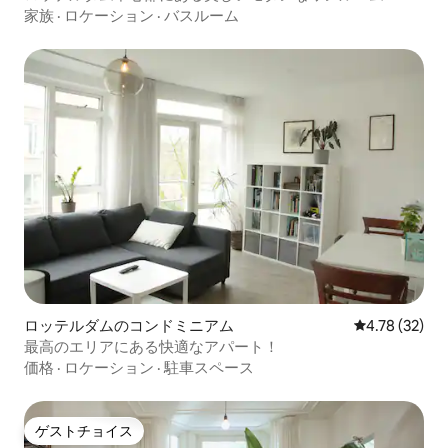
家族
·
ロケーション
·
バスルーム
ロッテルダムのコンドミニアム
レビュー32件
4.78 (32)
最高のエリアにある快適なアパート！
価格
·
ロケーション
·
駐車スペース
ゲストチョイス
ゲストチョイス