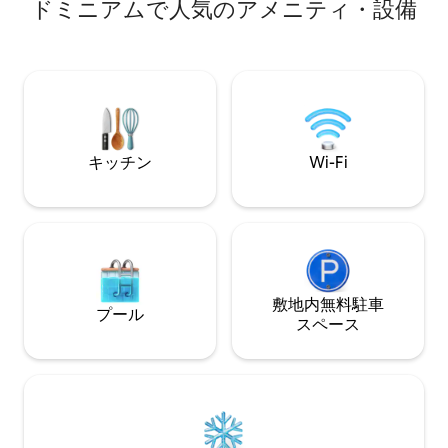
ドミニアムで人気のアメニティ・設備
ラスにアクセスできるダイニングエリア
スルームがあります。 静かな住
西ケープ州 【2階】 ダブルベッドルーム
置し、無料駐車場
1.60 x 2.00 シングルベッドルーム（90 X
中心部まで徒歩わ
2.00） ジュニアルームのベッド1.75 x 90
ダムまでは公共交
またはベビーベッド シャワーエリア（ト
要望に応じて朝食
イレ付き） 洗濯機/乾燥機 長期滞在の場
（お一人様15ユー
合はお問い合わせください。
キッチン
Wi-Fi
敷地内無料駐⁠車
プール
ス⁠ペ⁠ー⁠ス