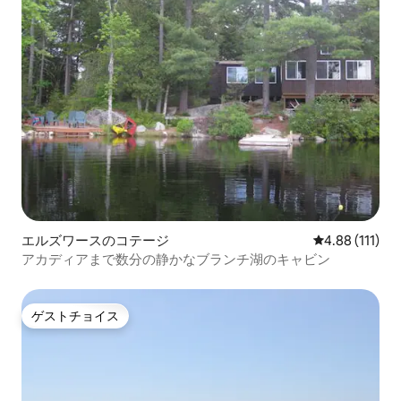
エルズワースのコテージ
レビュー111
4.88 (111)
アカディアまで数分の静かなブランチ湖のキャビン
ゲストチョイス
ゲストチョイス