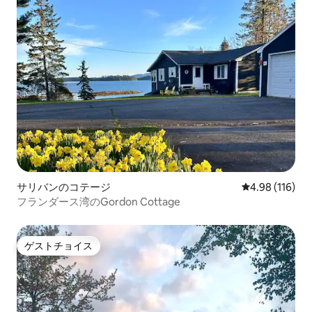
サリバンのコテージ
レビュー116件
4.98 (116)
フランダース湾のGordon Cottage
ゲストチョイス
ゲストチョイス