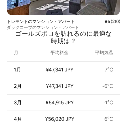
トレモントのマンション・アパート
レビュー21
5 (210)
ダックコーブのマンション・アパート
ゴールズボロを訪⁠れ⁠るの⁠に最⁠適⁠な
時⁠期⁠は⁠？
月
平均料金
平均気温
1月
¥47,341 JPY
-7°C
2月
¥47,341 JPY
-6°C
3月
¥54,915 JPY
-1°C
4月
¥56,020 JPY
6°C