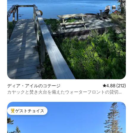
ディア・アイルのコテージ
レビュー212件
4.88 (212)
カヤックと焚き火台を備えたウォーターフロントの貸切一
軒家
ゲストチョイス
大好評のゲストチョイスです。