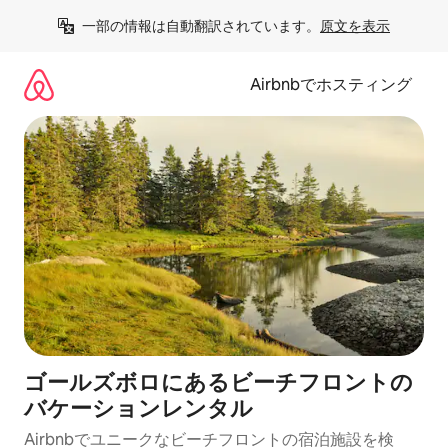
コ
一部の情報は自動翻訳されています。
原文を表示
ン
テ
ン
Airbnbでホスティング
ツ
に
ス
キ
ッ
プ
ゴールズボロにあるビーチフロントの
バケーションレンタル
Airbnbでユニークなビーチフロントの宿泊施設を検