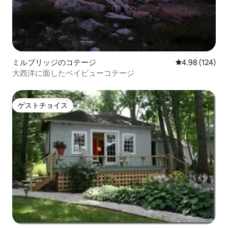
ミルブリッジのコテージ
レビュー124件
4.98 (124)
大西洋に面したベイビューコテージ
ゲストチョイス
ゲストチョイス