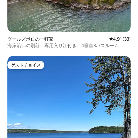
グールズボロの一軒家
レビュー33件
4.91 (33)
海岸沿いの別荘、専用入り江付き、4寝室3バスルーム
ゲストチョイス
ゲストチョイス