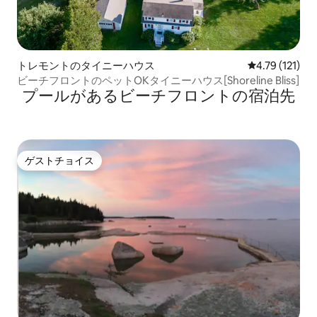
トレモントのタイニーハウス
レビュー121
4.79 (121)
ビーチフロントのペットOKタイニーハウス[Shoreline Bliss]
プールがあるビーチフロントの宿泊先
ゲストチョイス
ゲストチョイス