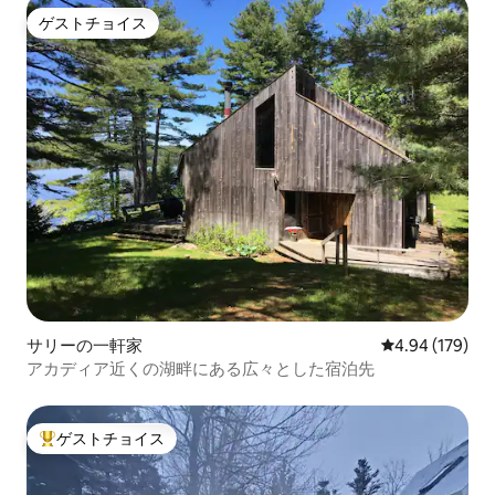
ゲストチョイス
ゲストチョイス
サリーの一軒家
レビュー179件
4.94 (179)
アカディア近くの湖畔にある広々とした宿泊先
ゲストチョイス
大好評のゲストチョイスです。