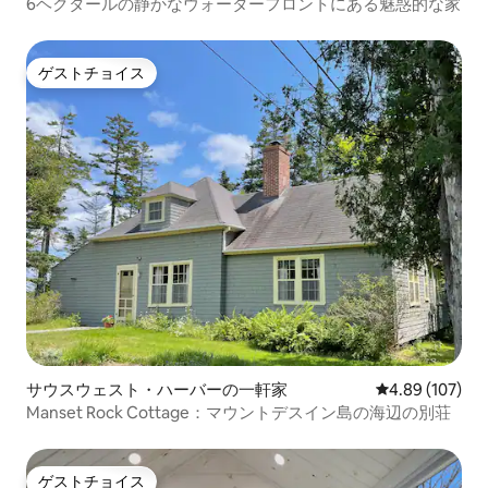
6ヘクタールの静かなウォーターフロントにある魅惑的な家
ゲストチョイス
ゲストチョイス
サウスウェスト・ハーバーの一軒家
レビュー107件
4.89 (107)
Manset Rock Cottage：マウントデスイン島の海辺の別荘
ゲストチョイス