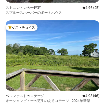
ストニントンの一軒家
レビュー25件
4.96 (25)
スプルースハーバーのボートハウス
ゲストチョイス
大好評のゲストチョイスです。
ベルファストのコテージ
レビュー46件
4.93 (46)
オーシャンビューの芝生のあるコテージ - 2024年新築