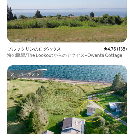
ブルックリンのログハウス
レビュー138件
4.76 (138)
海の眺望/The Lookoutからのアクセス~Owenta Cottage
スーパーホスト
スーパーホスト