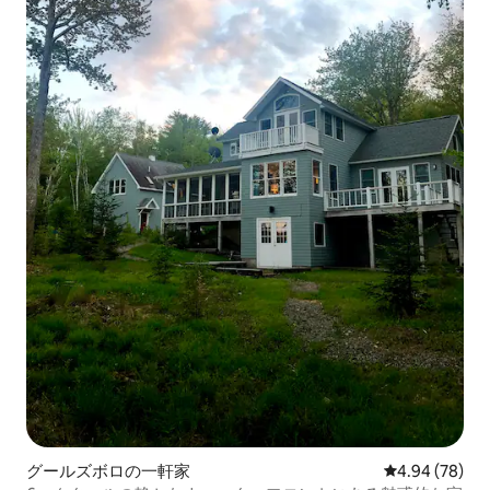
グールズボロの一軒家
レビュー78件
4.94 (78)