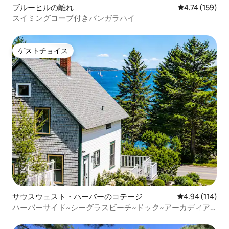
ブルーヒルの離れ
レビュー159件
4.74 (159)
スイミングコーブ付きバンガラハイ
ゲストチョイス
ゲストチョイス
サウスウェスト・ハーバーのコテージ
レビュー114件
4.94 (114)
ハーバーサイド~シーグラスビーチ~ドック~アーカディア
まで5分