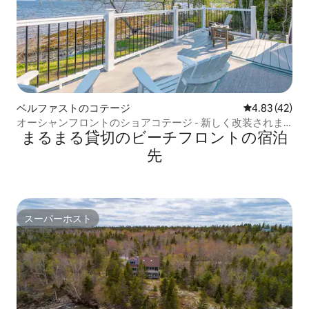
ベルファストのコテージ
レビュー42件
4.83 (42)
オーシャンフロントのショアコテージ - 新しく改装されま
まるまる貸切のビーチフロントの宿泊
した
先
スーパーホスト
スーパーホスト