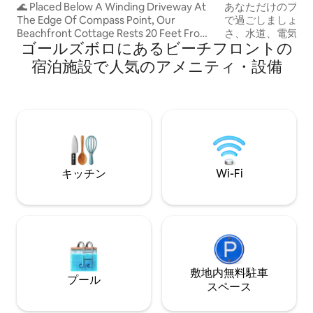
🌊 Placed Below A Winding Driveway At
あなただけのプラ
The Edge Of Compass Point, Our
で過ごしましょう
Beachfront Cottage Rests 20 Feet From
さ、水道、電気、W
ゴールズボロにあるビーチフロントの
The Water's Edge...Surrounded On Two
プ。 屋外グリル、オーニング、ロブスタ
Sides By Over 320 Feet Of Private
ークッカーでメイ
宿泊施設で人気のアメニティ・設備
Shoreline With Views Of Petit Manan
い。 ハードな1日のハイキングの後は、フ
Lighthouse In The Distance!
ァイヤーピットの
しょう。 ショーディック・ナショナル・
シーニック・バイ
ブの向こう側にあ
騒音が少し聞こえ
求めの場合は、私
「about me」
キッチン
Wi-Fi
2件の宿泊先をご
敷地内無料駐⁠車
プール
ス⁠ペ⁠ー⁠ス