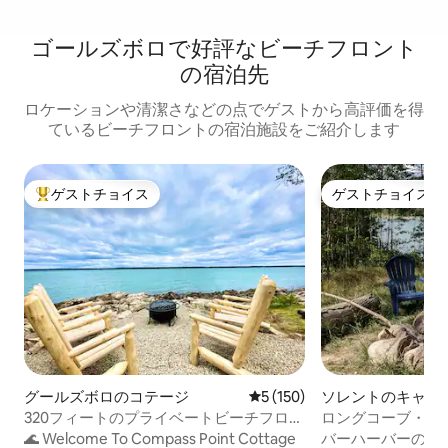
ゴールズボロで好評なビーチフロント
の宿泊先
ロケーションや清潔さなどの点でゲストから高評価を得
ているビーチフロントの宿泊施設をご紹介します
ゲストチョイス
ゲストチョイス
大好評のゲストチョイスです。
ゲストチョイス
グールズボロのコテージ
レビュー150件、5つ星中5
5 (150)
ソレントのキャン
ー・RV
320フィートのプライベートビーチフロン
ロングコーブ・ハ
ト、星空観賞プラットフォーム付き！
🌊 Welcome To Compass Point Cottage
バーハーバーの観