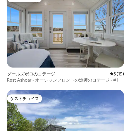
ゲストチョイス
グールズボロのコテージ
レビュー1
5 (19)
Rest Ashoar - オーシャンフロントの漁師のコテージ - #1
ゲストチョイス
ゲストチョイス