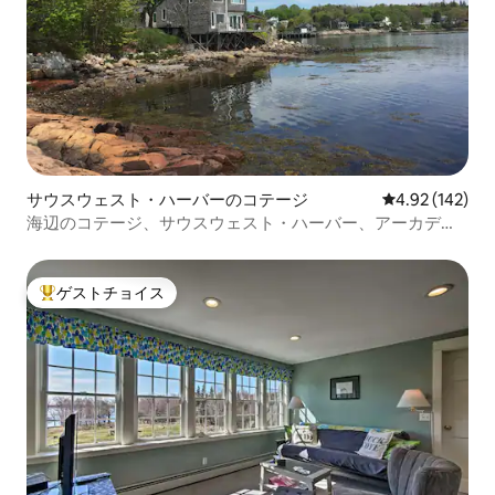
サウスウェスト・ハーバーのコテージ
レビュー142件
4.92 (142)
海辺のコテージ、サウスウェスト・ハーバー、アーカディ
ア
ゲストチョイス
大好評のゲストチョイスです。