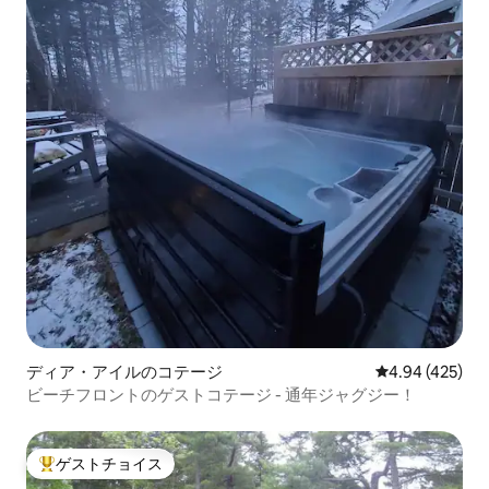
ディア・アイルのコテージ
レビュー425件
4.94 (425)
ビーチフロントのゲストコテージ - 通年ジャグジー！
ゲストチョイス
大好評のゲストチョイスです。