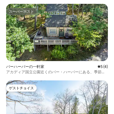
スーパーホスト
スーパーホスト
バーハーバーの一軒家
レビュー
5 (4)
アカディア国立公園近くのバー・ハーバーにある、季節限
定のドックとプール付きの宿泊先
ゲストチョイス
ゲストチョイス