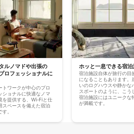
タルノマドや出⁠張⁠の
ホッと一⁠息⁠で⁠き⁠る宿⁠泊
⁠ロ⁠フ⁠ェ⁠ッ⁠シ⁠ョ⁠ナ⁠ル⁠に
宿泊施設自体が旅行の目
になることもあります。
いのログハウスや静かな
ートワークが中心のプロ
スボートのように、こう
ッショナルに快適なノマ
宿泊施設にはユニークな
境を提供する、Wi-Fiと仕
が満載です。
用スペースを備えた宿泊
です。