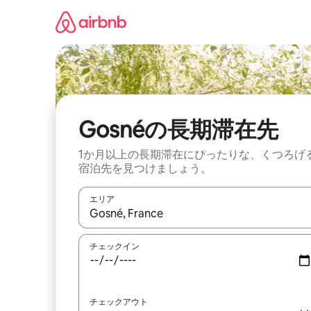
コ
ン
テ
ン
ツ
に
ス
キ
ッ
Gosnéの長期滞在先
プ
1か月以上の長期滞在にぴったりな、くつろげ
宿泊先を見つけましょう。
エリア
検索結果が表示されたら、上下の矢印キーを使っ
チェックイン
チェックアウト