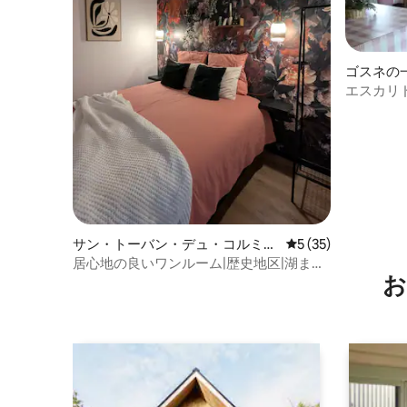
ゴスネの
エスカリ
サン・トーバン・デュ・コルミエ
レビュー35件、5
5 (35)
のマンション・アパート
居心地の良いワンルーム|歴史地区|湖まで
お
100m