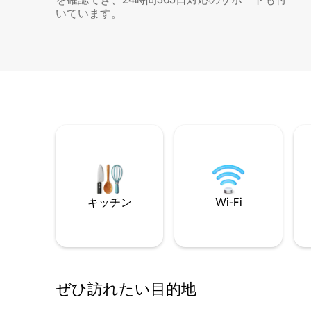
いています。
キッチン
Wi-Fi
ぜひ訪⁠れ⁠た⁠い目⁠的⁠地