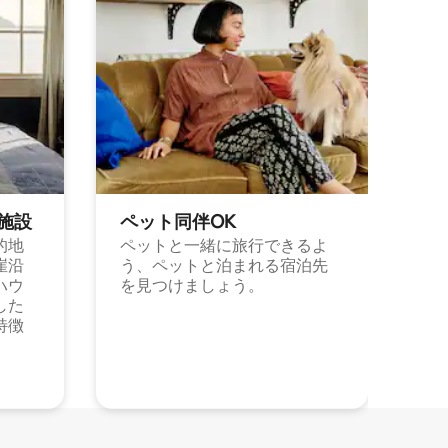
施⁠設
ペット同⁠伴OK
的地
ペットと一緒に旅行できるよ
崖沿
う、ペットと泊まれる宿泊先
ハウ
を見つけましょう。
した
特徴