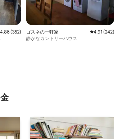
レビュー352件、5つ星中4.86つ星の平均評価
4.86 (352)
ゴスネの一軒家
レビュー242件、5つ星
4.91 (242)
静かなカントリーハウス
⁠金