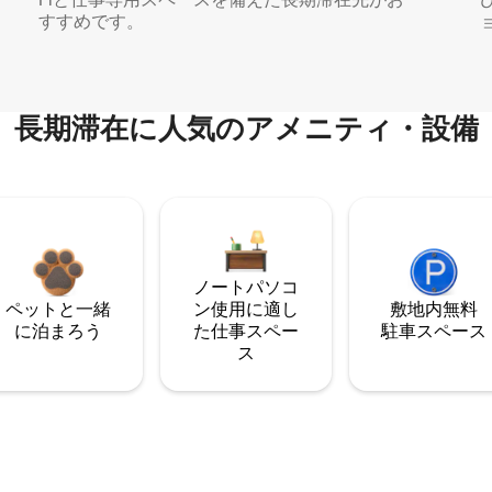
すすめです。
長期滞在に人気のアメニティ・設備
ノートパソコ
ペットと一緒
ン使用に適し
敷地内無料
に泊まろう
た仕事スペー
駐⁠車ス⁠ペ⁠ー⁠ス
ス