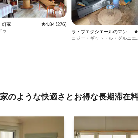
一軒家
レビュー276件、5つ星中4.84つ星の平均評価
4.84 (276)
ドゥ
ラ・ブエクシエールのマンシ
ョン・アパート
コジー・ギット・ル・グルニエ
Rennes/Fougères/Vitré
つ星中5つ星の平均評価
家のような快⁠適⁠さ⁠とお⁠得⁠な長⁠期⁠滞⁠在料