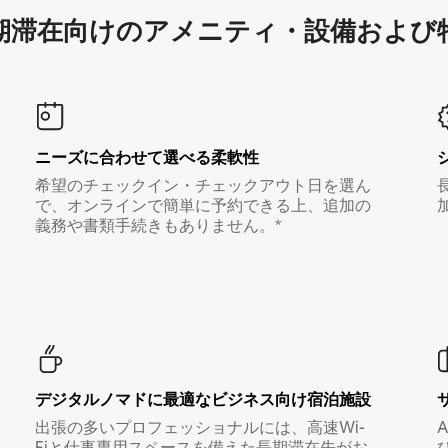
滞在向け⁠のア⁠メ⁠ニ⁠テ⁠ィ⁠・設⁠備⁠および
ニーズに合わせて選べる柔軟性
希望のチェックイン・チェックアウト日を選ん
で、オンラインで簡単に予約できる上、追加の
義務や書類手続きもありません。*
デジタルノマド⁠に最⁠適⁠なビ⁠ジ⁠ネ⁠ス⁠向⁠け宿⁠泊⁠施⁠設
出張の多いプロフェッショナルには、高速Wi-
Fiと仕事専用スペースを備えた長期滞在先がお