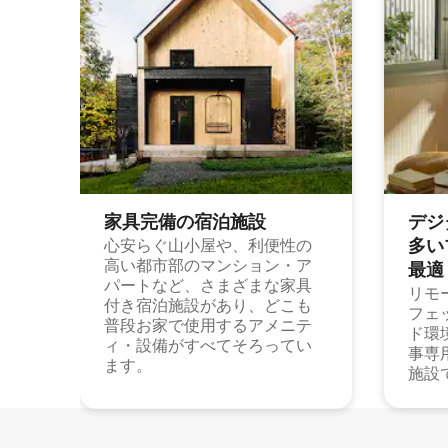
家具完備の宿⁠泊⁠施⁠設
デジ
多⁠いプ
心安らぐ山小屋や、利便性の
高い都市部のマンション・ア
最⁠適
パートなど、さまざまな家具
リモ
付き宿泊施設があり、どこも
フェ
普段お家で使用するアメニテ
ド環
ィ・設備がすべてそろってい
事専
ます。
施設