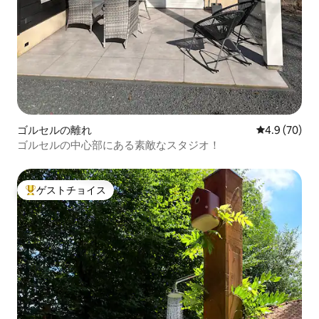
ゴルセルの離れ
レビュー70
4.9 (70)
ゴルセルの中心部にある素敵なスタジオ！
ゲストチョイス
大好評のゲストチョイスです。