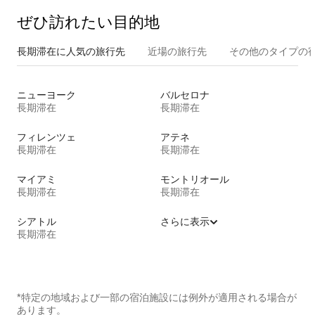
ぜひ訪⁠れ⁠た⁠い目⁠的⁠地
長期滞在に人気の旅行先
近場の旅行先
その他のタ⁠イ⁠プ⁠の宿
ニューヨーク
バルセロナ
長期滞在
長期滞在
フィレンツェ
アテネ
長期滞在
長期滞在
マイアミ
モントリオール
長期滞在
長期滞在
シアトル
さらに表示
長期滞在
*特定の地域および一部の宿泊施設には例外が適用される場合が
あります。