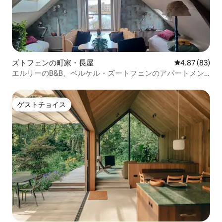
ズトフェンの町家・長屋
レビュー83件
4.87 (83)
エルリーのB&B、ベルケル・ズートフェンのアパートメン
ト、ノック
ゲストチョイス
ゲストチョイス