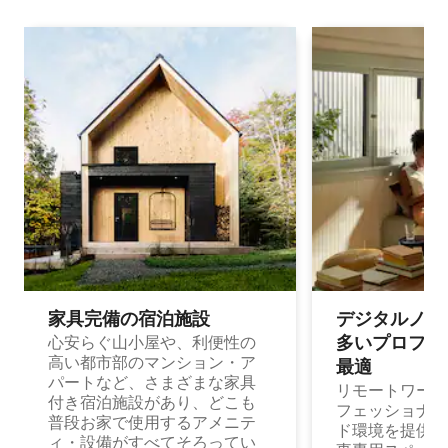
家具完備の宿⁠泊⁠施⁠設
デジタルノマド
多⁠いプ⁠ロ⁠フ⁠ェ⁠
心安らぐ山小屋や、利便性の
高い都市部のマンション・ア
最⁠適
パートなど、さまざまな家具
リモートワーク
付き宿泊施設があり、どこも
フェッショナル
普段お家で使用するアメニテ
ド環境を提供する
ィ・設備がすべてそろってい