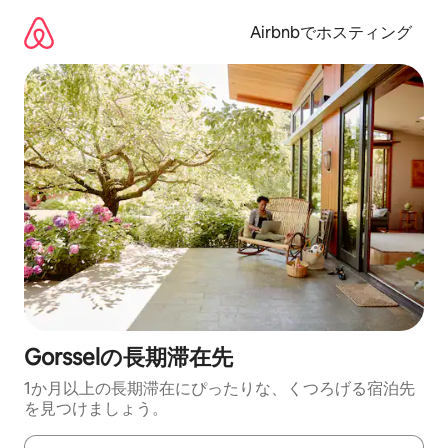
コ
ン
Airbnbでホスティング
テ
ン
ツ
に
ス
キ
ッ
プ
Gorsselの長期滞在先
1か月以上の長期滞在にぴったりな、くつろげる宿泊先
を見つけましょう。