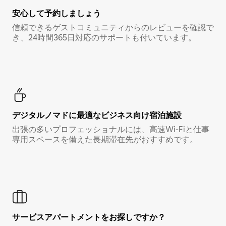
安心して予約しましょう
信頼できるゲストコミュニティからのレビューを確認で
き、24時間365日対応のサポートも付いています。
デジタルノマド⁠に最⁠適⁠なビ⁠ジ⁠ネ⁠ス⁠向⁠け宿⁠泊⁠施⁠設
出張の多いプロフェッショナルには、高速Wi-Fiと仕事
専用スペースを備えた長期滞在先がおすすめです。
サービスアパートメントをお探しですか？