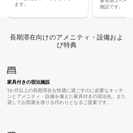
事専用スペース
ます。
施設です。
長期滞在向け⁠のア⁠メ⁠ニ⁠テ⁠ィ⁠・設⁠備⁠およ
び特⁠典
家具付き⁠の宿⁠泊⁠施⁠設
1か月以上の長期滞在を快適に過ごすのに必要なキッチ
ンとアメニティ・設備を備えた家具付きの宿泊先。また
貸しでお部屋を借りる代わりとなるご提案です。