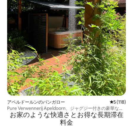
アペルドールンのバンガロー
レビュー1
5 (118)
Pure Verwennerij Apeldoorn、ジャグジー付きの豪華なス
お家のような快⁠適⁠さ⁠とお⁠得⁠な長⁠期⁠滞⁠在
イート
料⁠金