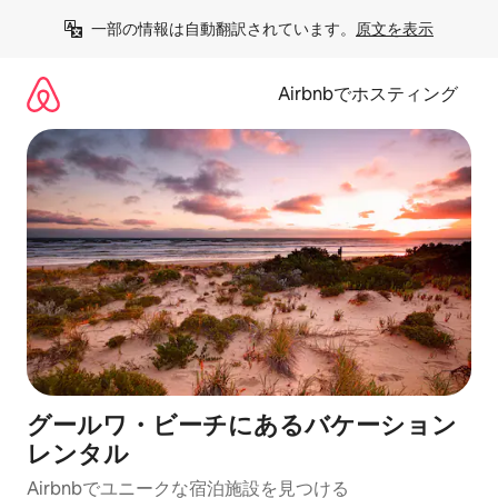
コ
一部の情報は自動翻訳されています。
原文を表示
ン
テ
ン
Airbnbでホスティング
ツ
に
ス
キ
ッ
プ
グールワ・ビーチにあるバケーション
レンタル
Airbnbでユニークな宿泊施設を見つける