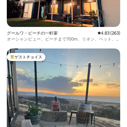
グールワ・ビーチの一軒家
レビュー263件
4.83 (263)
オーシャンビュー、ビーチまで700m、リネン、ペット、フ
ァイヤーピット！
ゲストチョイス
大好評のゲストチョイスです。