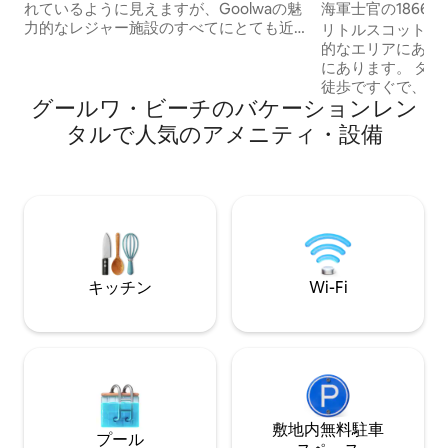
海軍士官の1866
れているように見えますが、Goolwaの魅
ンド
力的なレジャー施設のすべてにとても近
リトルスコットラ
いです。 *人気の自然遊び場、ボートラン
的なエリアにある
プ、Fleurieus、Bombora Cafeまでわず
にあります。 タ
か200m *暖炉と屋外の焚き火台 *オープ
徒歩ですぐで、人
グールワ・ビーチのバケーションレン
ンプランのデザインは、カップル、友
で車で5分です。 
人、またはご家族に最適なスペースです *
ンドの狭い路地や
タルで人気のアメニティ・設備
前面と背面にエンターテイメントデッキ
計画されたこのエ
＊Wi-Fi ＊Netflix付きスマートテレビ ＊
い。 この歴史あるコ
高級リネンとバスタオルをご用意してい
Netflix、スプ
ます ＊浄水器を通した飲料水 ＊ボードゲ
ガスログファイヤ
ームと卓球が利用可能
とキッチン、屋外
モダンな設備を誇ってい
ットが楽しめる、
日陰のある庭園エ
キッチン
Wi-Fi
敷地内無料駐⁠車
プール