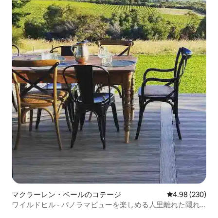
マクラーレン・ベールのコテージ
レビュー230件
4.98 (230)
ワイルドヒル - パノラマビューを楽しめる人里離れた隠れ
家