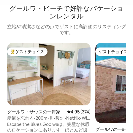
グールワ・ビーチで好評なバケーショ
ンレンタル
立地や清潔さなどの点でゲストに高評価のリスティング
です。
ゲストチョイス
ゲストチョイス
大好評のゲストチョイスです。
ゲストチョイス
グールワ・サウスの一軒家
レビュー374件、5つ星中4.95
4.95 (374)
憂鬱を忘れる•200m-川•暖炉•Netflix•Wi-
Fi
Escape the Blues Goolwaは、完璧な休暇
グールワの一軒家
のロケーションにあります。ほとんど隠