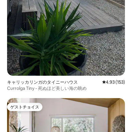
キャリッカリンガのタイニーハウス
レビュー153件
4.93 (153)
Currolga Tiny - 死ぬほど美しい海の眺め
ゲストチョイス
ゲストチョイス