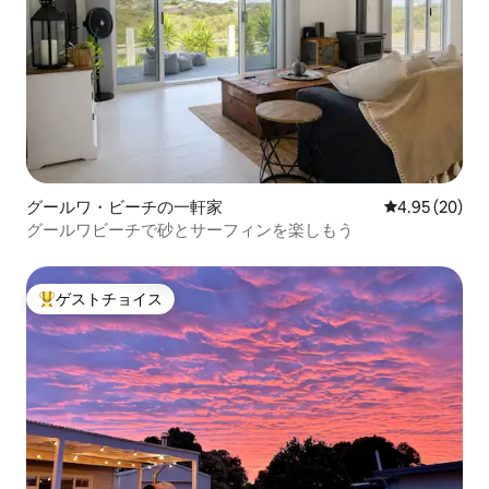
グールワ・ビーチの一軒家
レビュー20件
4.95 (20)
グールワビーチで砂とサーフィンを楽しもう
ゲストチョイス
大好評のゲストチョイスです。