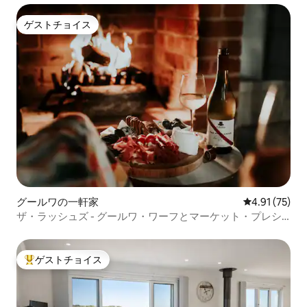
ゲストチョイス
ゲストチョイス
グールワの一軒家
レビュー75件
4.91 (75)
ザ・ラッシュズ - グールワ・ワーフとマーケット・プレシ
ント
ゲストチョイス
大好評のゲストチョイスです。