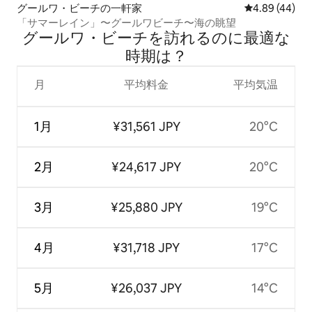
グールワ・ビーチの一軒家
レビュー44件
4.89 (44)
「サマーレイン」〜グールワビーチ〜海の眺望
グールワ・ビーチを訪⁠れ⁠るの⁠に最⁠適⁠な
時⁠期⁠は⁠？
月
平均料金
平均気温
1月
¥31,561 JPY
20°C
2月
¥24,617 JPY
20°C
3月
¥25,880 JPY
19°C
4月
¥31,718 JPY
17°C
5月
¥26,037 JPY
14°C