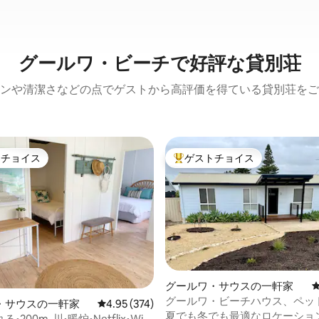
グールワ・ビーチで好評な貸別荘
ンや清潔さなどの点でゲストから高評価を得ている貸別荘をご
トチョイス
ゲストチョイス
ゲストチョイスです。
大好評のゲストチョイスです。
グールワ・サウスの一軒家
中4.87つ星の平均評価
グールワ・ビーチハウス、ペッ
・サウスの一軒家
レビュー374件、5つ星中4.95つ星の平均評価
4.95 (374)
インビーチまで徒歩
夏でも冬でも最適なロケーショ
•200m-川•暖炉•Netflix•Wi-