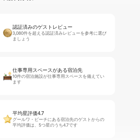
認証済みのゲ⁠ス⁠ト⁠レ⁠ビ⁠ュ⁠ー
3,080件を超える認証済みレビューを参考に選び
ましょう
仕事専用ス⁠ペ⁠ー⁠スがあ⁠る宿⁠泊⁠先
10件の宿泊施設が仕事専用スペースを備えてい
ます
平均星評価4.7
グールワ・ビーチにある宿泊先のゲストからの
平均評価は、5つ星のうち4.7です