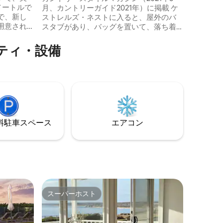
メートルで
月、カントリーガイド2021年）に掲載 ケ
モダンな設
で、新し
ストレルズ・ネストに入ると、屋外のバ
ットが楽
用意され
スタブがあり、バッグを置いて、落ち着
日陰のあ
自身で用
いて、周囲の環境に浸ることができま
さを追求
す。 アルディンガ・スクラブ保護公園の
ティ・設備
。大きな
砂浜にあるこの美しく改装された小屋
囲まれた
は、贅沢さを念頭に置いて愛情を込めて
、素晴ら
スタイリングされています。インスピレ
備わった
ーションを得て、居心地の良さを感じ、
ペットは
再びつながるのに最適なカップル向けの
忘れな
宿泊先です。 砂丘の上の小屋から海の景
-Fiはあ
色を楽しみ、星空の下でバスに浸り、デ
ドでリラ
ッキでのんびりとした一日をお過ごしく
⁠車ス⁠ペ⁠ー⁠ス
エアコン
ださい。
スーパーホスト
スーパーホスト