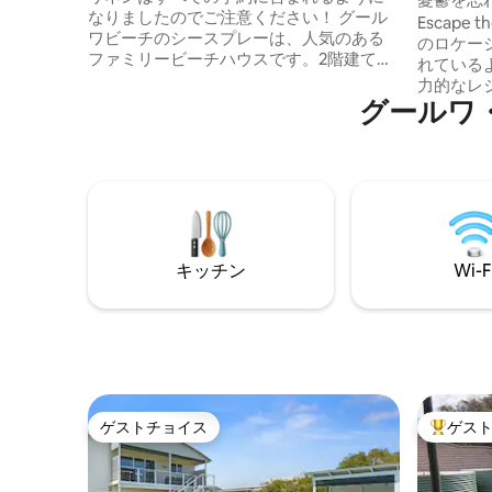
なりましたのでご注意ください！ グール
Fi
Escape 
ワビーチのシースプレーは、人気のある
のロケー
ファミリービーチハウスです。2階建ての
れているよ
家には5つの寝室、3つのバスルーム、独
力的なレ
立したリビングエリア、リバースサイク
グールワ
いです。 *人気の自然遊び場、ボートラン
ルエアコン、ビリヤード台付きのファミ
プ、Fleu
リールームがあり、壮大なグールワビー
200m 
チから約250 mです。 4台以上停められる
ランのデ
十分な駐車スペースがあります。 前庭と
たはご家
裏庭の両方に芝生が敷かれており、遊び
背面にエン
場が十分にあり、裏庭にはフェンスが設
＊Netfli
置されています。 フロントバルコニーと
ンとバス
裏ポーチには屋外設備があります。 Wi-Fi
キッチン
Wi-F
水器を通
をご利用いただけます。ログイン情報は
球が利用
冷蔵庫にあります。
ゲストチョイス
ゲス
ゲストチョイス
大好評の