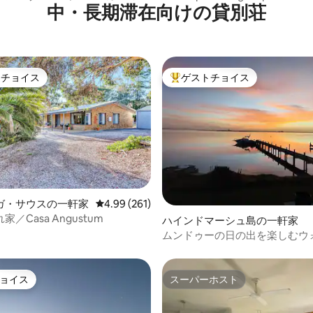
中・長期滞在向けの貸別荘
ホリデーホーム
NobleSTR
トチョイス
ゲストチョイス
ゲストチョイスです。
大好評のゲストチョイスです。
4.95つ星の平均評価
ガ・サウスの一軒家
レビュー261件、5つ星中4.99つ星の平均評価
4.99 (261)
／Casa Angustum
ハインドマーシュ島の一軒家
ムンドゥーの日の出を楽しむウ
フロントの宿泊先
ョイス
スーパーホスト
ョイス
スーパーホスト