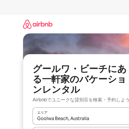
コ
ン
テ
ン
ツ
に
ス
キ
ッ
プ
グールワ・ビーチにあ
る一軒家のバケーショ
ンレンタル
Airbnbでユニークな貸別荘を検索・予約しよ
エリア
検索結果が表示されたら、上下の矢印キーを使っ