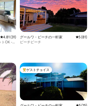
レビュー31件、5つ星中4.81つ星の平均評価
4.81 (31)
グールワ・ビーチの一軒家
レビュー81件、5
5 (81)
トOK -
ピーチビーチ
ゲストチョイス
大好評のゲストチョイスです。
グールワ・ビーチの一軒家
レビュー15件、5
5 (15)