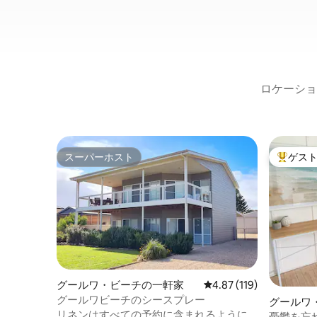
ロケーショ
スーパーホスト
ゲス
スーパーホスト
大好評の
グールワ・ビーチの一軒家
レビュー119件、5つ星
4.87 (119)
グールワビーチのシースプレー
グールワ
リネンはすべての予約に含まれるように
憂鬱を忘れる