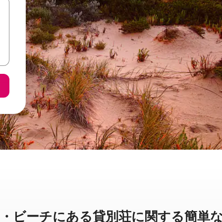
ビーチに⁠あ⁠る貸⁠別⁠荘⁠に関⁠す⁠る簡⁠単⁠な統