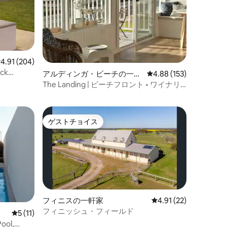
レビュー204件、5つ星中4.91つ星の平均評価
4.91 (204)
ck
アルディンガ・ビーチの一軒
レビュー153件、5つ星
4.88 (153)
家
The Landing | ビーチフロント • ワイナリ
ー • プール • 居心地の良い暖炉
ゲストチョイス
ゲストチョイス
フィニスの一軒家
レビュー22件、5つ星
4.91 (22)
フィニッシュ・フィールド
レビュー11件、5つ星中5つ星の平均評価
5 (11)
Pool,