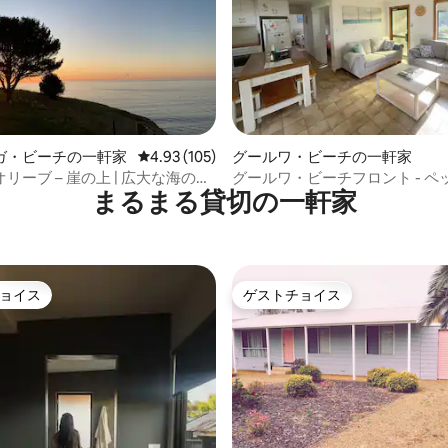
4.91つ星の平均評価
ガ・ビーチの一軒家
レビュー105件、5つ星中4.93つ星の平均評価
4.93 (105)
グールワ・ビーチの一軒家
リーブ – 崖の上 | 広大な海の眺
グールワ・ビーチフロント - ペッ
まるまる貸切の一軒家
無制限Wi-Fi
ョイス
ゲストチョイス
ョイス
ゲストチョイス