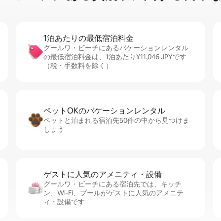
1泊あたりの最⁠低⁠宿⁠泊⁠料⁠金
グールワ・ビーチにあるバケーションレンタル
の最低宿泊料金は、1泊あたり¥11,046 JPYです
（税・手数料を除く）
ペットOKのバ⁠ケ⁠ー⁠シ⁠ョ⁠ンレ⁠ン⁠タ⁠ル
ペットと泊まれる宿泊先50件の中から見つけま
しょう
ゲストに人⁠気⁠のア⁠メ⁠ニ⁠テ⁠ィ・設⁠備
グールワ・ビーチにある宿泊先では、キッチ
ン、Wi-Fi、プールがゲストに人気のアメニテ
ィ・設備です