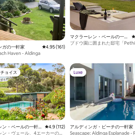
マクラーレン・ベールの一軒
家
ブドウ園に囲まれた邸宅「Pethi
4.95つ星の平均評価
ンガの一軒家
レビュー161件、5つ星中4.95つ星の平均評価
4.95 (161)
House」
ch Haven - Aldinga
トチョイス
Luxe
ゲストチョイスです。
Luxe
中4.83つ星の平均評価
レン・ベールの一軒
レビュー112件、5つ星中4.9つ星の平均評価
4.9 (112)
アルディンガ・ビーチの一軒家
レン・ヴェール、4エーカーのブ
Seascape: Aldinga Esplanade - 