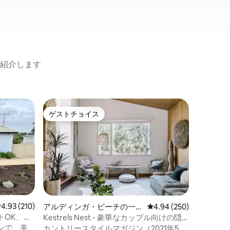
紹介します
グールワ
ゲストチョイス
ゲスト
ゲストチョイス
ゲスト
海軍士官
ンド
リトルス
的なエリ
にありま
徒歩です
で車で5
ドの狭い
画された
い。 この
レビュー210件、5つ星中4.93つ星の平均評価
4.93 (210)
アルディンガ・ビーチの一軒
レビュー250件、5つ星
4.94 (250)
Netfl
家
トOK、メ
Kestrels Nest - 豪華なカップル向けの隠
ガスログ
れ家
ンで、美
カントリースタイルマガジン（2021年5
とキッチ