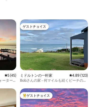
ゲストチョイス
ゲストチョイス
レビュー45件、5つ星中5つ星の平均評価
5 (45)
ミドルトンの一軒家
レビュー123件、5つ星
4.89 (123)
ォーター
Bobさんの家 - 何マイルも続くビーチの景
色！
ゲストチョイス
大好評のゲストチョイスです。