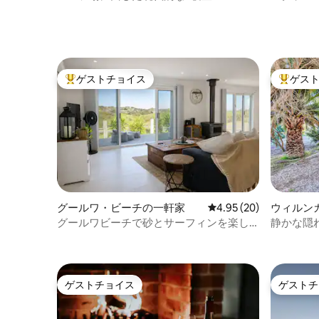
ドウ園の
ゲストチョイス
ゲス
大好評のゲストチョイスです。
大好評の
グールワ・ビーチの一軒家
レビュー20件、5つ星中
4.95 (20)
ウィルン
グールワビーチで砂とサーフィンを楽し
静かな隠れ家
もう
ゲストチョイス
ゲストチ
ゲストチョイス
ゲストチ