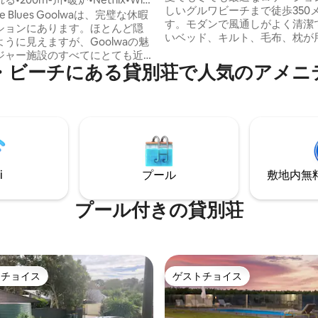
しいグルワビーチまで徒歩350
the Blues Goolwaは、完璧な休暇
す。モダンで風通しがよく清潔
ションにあります。ほとんど隠
いベッド、キルト、毛布、枕が
うに見えますが、Goolwaの魅
ています（シーツとタオルはご
ジャー施設のすべてにとても近
意する必要があります）。快適
・ビーチにある貸別荘で人気のアメニ
したラウンジが含まれています
rieus、Bombora Cafeまでわずか
リアデッキとフェンスで完全に
*暖炉と屋外の焚き火台 *オープンプ
裏庭。私たちは旅行が大好きで
ザインは、カップル、友人、ま
しい休暇に必要なものがすべて
族に最適なスペースです *前面と
ビーチハウスを用意しました。
ターテイメントデッキ ＊Wi-Fi
大歓迎です。ベッドや毛布をお
x付きスマートテレビ ＊高級リネ
く。どうぞお楽しみください。 Wi
タオルをご用意しています ＊浄
りません。ボードゲームやカー
i
プール
敷地内無料駐
した飲料水 ＊ボードゲームと卓
ックスして楽しんでください。
可能
プール付きの貸別荘
トチョイス
ゲストチョイス
ゲストチョイスです。
ゲストチョイス