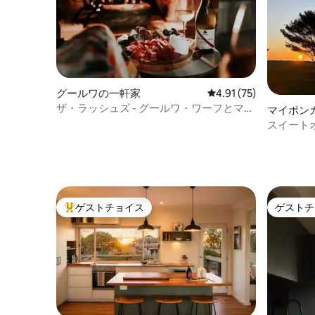
グールワの一軒家
レビュー75件、5つ星中
4.91 (75)
ザ・ラッシュズ - グールワ・ワーフとマー
マイポン
ケット・プレシント
スイートオ
望
ゲストチョイス
ゲストチ
大好評のゲストチョイスです。
ゲストチ