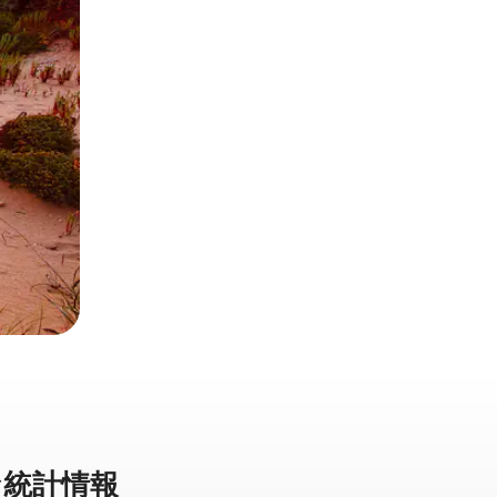
⁠計⁠情⁠報