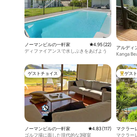
ノーマンビルの一軒家
レビュー22件、5つ星中
4.95 (22)
アルディ
ディファイアンスで水しぶきをあげよう
Kanga Bea
ゲストチョイス
ゲス
ゲストチョイス
大好評の
ノーマンビルの一軒家
レビュー117件、5つ星
4.83 (117)
マクラー
家
ゴルフ場に面した現代的な3寝室
マクラー