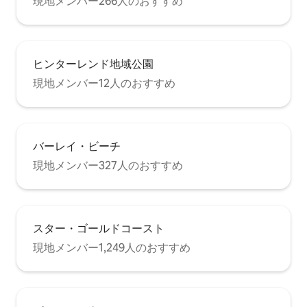
現地メンバー266人のおすすめ
-ラウンジとスマートテレビ -扇風機（エ
アコンなし）ですが、北風が気持ちよく
吹きます ダイニングルームテーブル -フ
ルキッチン設備-調理器具、ケトル、トー
スター、オーブン、ホットプレート、食
ヒンターレンド地域公園
器洗浄機、電子レンジ、スターターキッ
現地メンバー12人のおすすめ
チン用品など 屋外エリア ダイニングテー
ブルとサンラウンジ バーベキューとガス
ボトル プール 寝室1 クイーンベッド、ベ
ッドリネン、バスタオル サイドテーブル
とスマートテレビ ハンガー 扇風機とリバ
バーレイ・ビーチ
ースサイクルエアコン 【ベッドルーム2】
- クイーンベッド、ベッドリネン、バスタ
現地メンバー327人のおすすめ
オル サイドテーブル ハンガー - 扇風機と
リバースサイクルエアコン 【ベッドルー
ム3/子供用二段ベッド】 - 子供用二段ベッ
ド2台/シングル4台（ベッド1台あたり最
スター・ゴールドコースト
大80 kg ） - ベッドリネンとバスタオル サ
イドテーブルとコートハンガー - 扇風機
現地メンバー1,249人のおすすめ
とリバースサイクルエアコン キッズプレ
イルーム テレビとDVD（スマートではあ
りません） ソファとおもちゃ -扇風機
（エアコンなし） バスルーム1室/独立し
たトイレ トイレとバスルームは別々（写