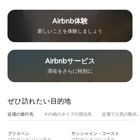
Airbnb体験
新しいことを体験しましょう
Airbnb⁠サ⁠ー⁠ビ⁠ス
滞在をさ⁠ら⁠に特⁠別⁠に
ぜひ訪⁠れ⁠た⁠い目⁠的⁠地
近場の旅行先
その他のタ⁠イ⁠プ⁠の宿⁠泊⁠先
近場で人気の観光
ブリスベン
サンシャイン・コースト
バケーションレンタル
バケーションレンタル