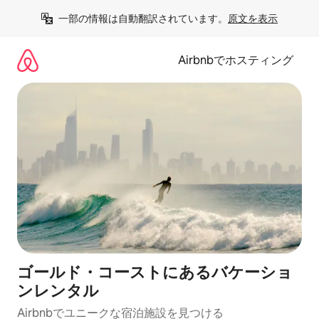
コ
一部の情報は自動翻訳されています。
原文を表示
ン
テ
ン
Airbnbでホスティング
ツ
に
ス
キ
ッ
プ
ゴールド・コーストにあるバケーショ
ンレンタル
Airbnbでユニークな宿泊施設を見つける