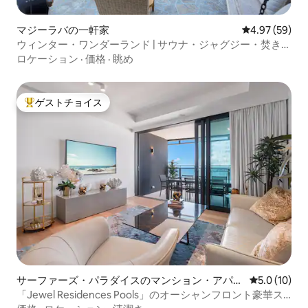
マジーラバの一軒家
レビュー59件
4.97 (59)
ウィンター・ワンダーランド | サウナ・ジャグジー・焚き火
台・GC
ロケーション
·
価格
·
眺め
ゲストチョイス
大好評のゲストチョイスです。
サーファーズ・パラダイスのマンション・アパー
レビュー10
5.0 (10)
ト
「Jewel Residences Pools」のオーシャンフロント豪華ス
イート