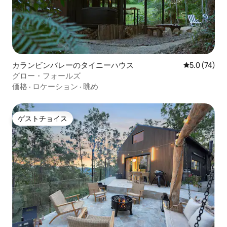
カランビンバレーのタイニーハウス
レビュー74
5.0 (74)
グロー・フォールズ
価格
·
ロケーション
·
眺め
ゲストチョイス
ゲストチョイス