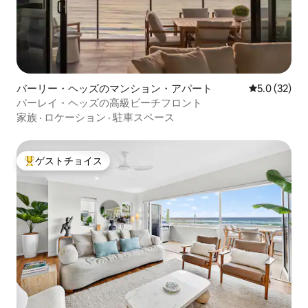
バーリー・ヘッズのマンション・アパート
レビュー32
5.0 (32)
バーレイ・ヘッズの高級ビーチフロント
家族
·
ロケーション
·
駐車スペース
ゲストチョイス
大好評のゲストチョイスです。