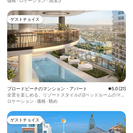
価格
·
ロケーション
·
清潔さ
ゲストチョイス
ゲストチョイス
ブロードビーチのマンション・アパート
レビュー21
5.0 (21)
全景を楽しめる、リゾートスタイルの2ベッドルームのマン
ション・アパート
ロケーション
·
価格
·
眺め
ゲストチョイス
ゲストチョイス