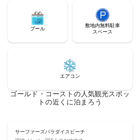
ンを楽しむだけで十分です。 特徴は次の
とおりです。 *大家族や複数家族に最適 *
ゴールドコーストコンベンションエキシ
ビションセンターとスター・カジノに出
席する会議の代表者にとっては徒歩圏内
敷地内無料駐⁠車
プール
（約10 ～15分） ＊安全でプライベートな
ス⁠ペ⁠ー⁠ス
一戸建ての家 ＊GCウォーターフロントと
サーファーズパラダイスのスカイライン
を見渡せる北向きの家 *無料Wi-Fi *サーフ
ァーズパラダイスとブロードビーチの中
心部に位置しています * 24時間キーパッ
ドセキュリティ ＊北向きのプライベート
プール ＊近くに広い自転車/ウォーキング
エアコン
トラックと子供用遊び場があります *ゴー
ルドコーストのテーマパーク（ドリーム
ワールド、ムービーワールド、シーワー
ゴールド・コーストの人気観光スポッ
ルド、パラダイスカントリー、アウトバ
トの近くに泊まろう
ックスペクタキュラー、ウェット・アン
ド・ワイルド）まで車（または公共交通
機関）で30 ～ 40分 ＊ブロードビーチ、
カラワビーチ、公共交通機関（路面電車/
バス）まで徒歩10 ～15分 *子供たちは完全
にフェンスで囲まれた安全な前庭で安全
サーファーズパラダイスビーチ
に遊べます リビングスペースとキッチン