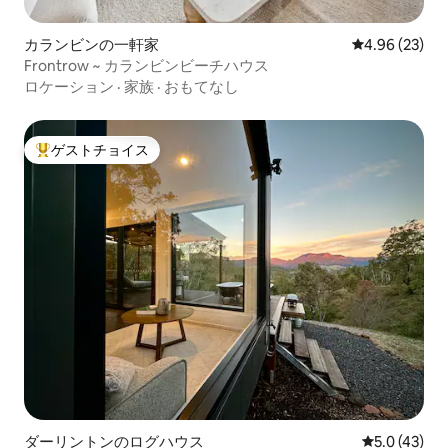
カランビンの一軒家
レビュー23件
4.96 (23)
Frontrow ~ カランビンビーチハウス
ロケーション
·
家族
·
おもてなし
ゲストチョイス
大好評のゲストチョイスです。
ダーリントンのログハウス
レビュー43
5.0 (43)