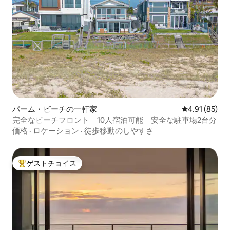
パーム・ビーチの一軒家
レビュー85件
4.91 (85)
完全なビーチフロント｜10人宿泊可能｜安全な駐車場2台分
価格
·
ロケーション
·
徒歩移動のしやすさ
ゲストチョイス
大好評のゲストチョイスです。