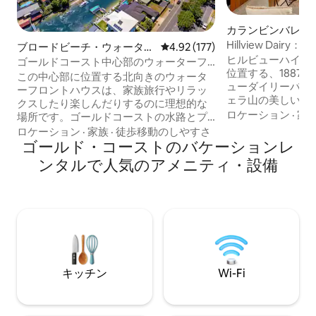
カランビンバレー
Hillview Dai
ブロードビーチ・ウォーター
レビュー177件、5つ星中4.92
4.92 (177)
イランド牧場の牛
ヒルビューハイラ
ズの一軒家
ゴールドコースト中心部のウォーターフ
位置する、1887
ロントにあるプール付きの一軒家
この中心部に位置する北向きのウォータ
ューダイリーバー
ーフロントハウスは、家族旅行やリラッ
ェラ山の美しい急
クスしたり楽しんだりするのに理想的な
リーク、農業地帯
ロケーション
·
家
場所です。ゴールドコーストの水路とプ
きます。 🐮 毎日の牛の給餌と 🐴 午後4時
ールを見渡せる屋外のアルフレスコエリ
ロケーション
·
家族
·
徒歩移動のしやすさ
の馬の給餌。 🐓 ニ
アに流れ込むオープンプランのリビング
ゴールド・コーストのバケーションレ
🧑‍🌾 当農場の
は、友達や家族を楽しませるのにぴった
ンタルで人気のアメニティ・設備
ます 短期宿泊事業許可番号：GCCC
りです。カラワビーチ、スター・カジ
PCA/2023/228 100年以上にわたり、Old
ノ、ゴールドコースト・コンベンション
Dairy Bales
＆エキシビションセンター、パシフィッ
ト・ヒンターラン
ク・フェア＆ブロードビーチ・モールま
場の一部として存
で徒歩圏内で、素晴らしいレストラン、
は広大な農地に囲
フードホール、コーヒーハウス、パブ、
クラブ、ショッピングエリアが揃ってい
ます。ゴールドコーストでの滞在をお楽
キッチン
Wi-Fi
しみください。 この物件は「第二の我が
家」です。荷物を解いて、リラックスし
て、この素晴らしい中心部のロケーショ