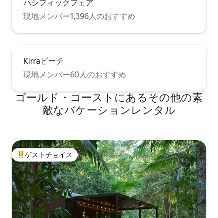
パシフィックフェア
真参照） - バスルーム - シャワー/バスタ
現地メンバー1,396人のおすすめ
ブ、ダブルシンクの洗面台 - ヘアドライ
ヤー ランドリー - 洗濯乾燥機 ペグと物干
しロープ 洗濯用洗剤スターターパック ア
イロン、アイロン台 駐車場 ゲートの後
ろ/通りから離れた安全な場所 - 車3台分の
Kirraビーチ
駐車スペース（屋根付き1台分+オープン
スペース2台分） - 道路沿いに無料の駐車
現地メンバー60人のおすすめ
スペースがあります（安全ではありませ
ん） 含まれていないもの/必要な持ち物 -
ゴールド・コーストにあるその他の素
プール・ビーチタオル ****ボーナス**** -
敵なバケーションレンタル
リネンレンタルは料金に含まれています
ので、お越しになってリラックスするだ
けでOKです - お茶、コーヒー、砂糖、調
味料などの無料スターターパックが1回の
滞在につき含まれます
ゲストチョイス
大好評のゲストチョイスです。