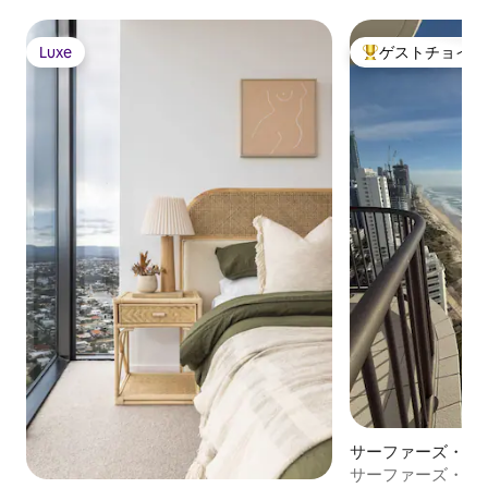
Luxe
ゲストチョイス
Luxe
大好評のゲストチ
サーファーズ・パ
のマンション・ア
サーファーズ・ア