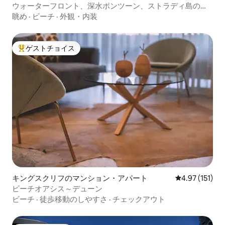
ウォーターフロント、深水ポンツーン、ストラディ島の眺
望
眺め
·
ビーチ
·
外観・内装
ゲストチョイス
大好評のゲストチョイスです。
キングスクリフのマンション・アパート
レビュー151
4.97 (151)
ビーチオアシス～デューン
ビーチ
·
徒歩移動のしやすさ
·
チェックアウト