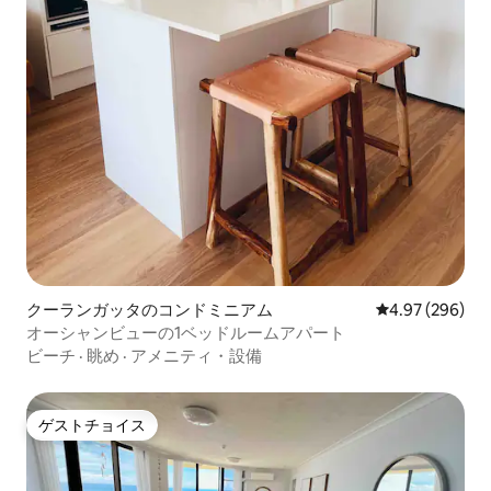
クーランガッタのコンドミニアム
レビュー296件
4.97 (296)
オーシャンビューの1ベッドルームアパート
ビーチ
·
眺め
·
アメニティ・設備
ゲストチョイス
ゲストチョイス