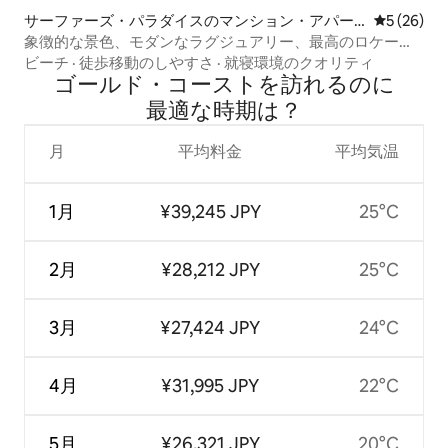
サーファーズ・パラダイスのマンション・アパー
レビュー2
5 (26)
ト
象徴的な景色、モダンなラグジュアリー、最高のロケーシ
ョン2ベッドルーム
ビーチ
·
徒歩移動のしやすさ
·
就寝環境のクオリティ
ゴールド・コーストを訪⁠れ⁠るの⁠に
最⁠適⁠な時⁠期⁠は⁠？
月
平均料金
平均気温
1月
¥39,245 JPY
25°C
2月
¥28,212 JPY
25°C
3月
¥27,424 JPY
24°C
4月
¥31,995 JPY
22°C
5月
¥26,321 JPY
20°C