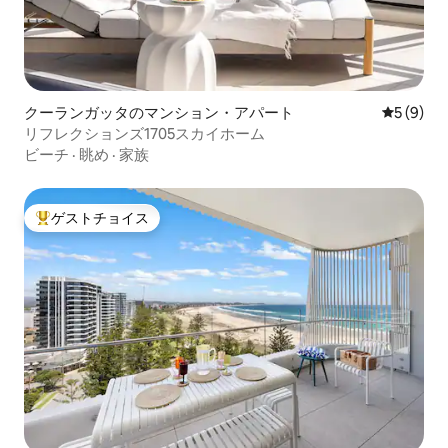
クーランガッタのマンション・アパート
レビュー
5 (9)
リフレクションズ1705スカイホーム
ビーチ
·
眺め
·
家族
ゲストチョイス
大好評のゲストチョイスです。