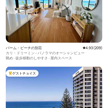
パーム・ビーチの別荘
レビュー209件
4.93 (209)
カリ・ドリーミン - パノラマのオーシャンビュー
眺め
·
徒歩移動のしやすさ
·
屋内スペース
ゲストチョイス
大好評のゲストチョイスです。