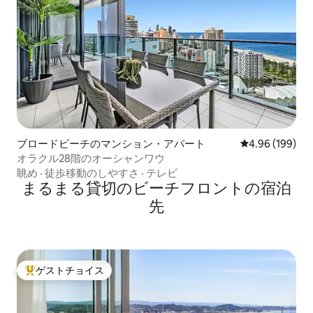
ブロードビーチのマンション・アパート
レビュー199件
4.96 (199)
オラクル28階のオーシャンワウ
眺め
·
徒歩移動のしやすさ
·
テレビ
まるまる貸切のビーチフロントの宿泊
先
ゲストチョイス
大好評のゲストチョイスです。