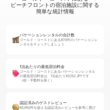
ビ⁠ー⁠チ⁠フ⁠ロ⁠ン⁠ト⁠の宿⁠泊⁠施⁠設⁠に関⁠す⁠る
簡⁠単⁠な統⁠計⁠情⁠報
バケーションレ⁠ン⁠タ⁠ル⁠の合⁠計⁠数
ゴールド・コーストにある870件のバケーションレ
ンタルをチェックしましょう
1泊あたりの最⁠低⁠宿⁠泊⁠料⁠金
ゴールド・コーストにあるバケーションレンタル
の最低宿泊料金は、1泊あたり¥3,152 JPYです
（税・手数料を除く）
認証済みのゲ⁠ス⁠ト⁠レ⁠ビ⁠ュ⁠ー
65,950件を超える認証済みレビューを参考に選び