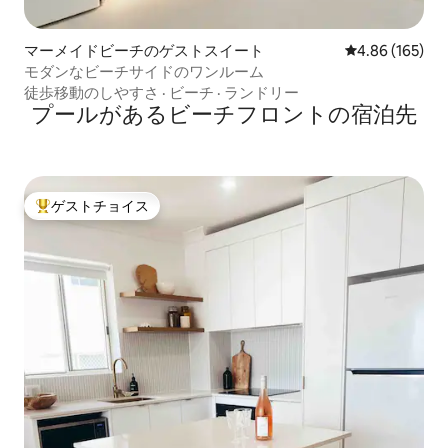
マーメイドビーチのゲストスイート
レビュー165件
4.86 (165)
モダンなビーチサイドのワンルーム
徒歩移動のしやすさ
·
ビーチ
·
ランドリー
プールがあるビーチフロントの宿泊先
ゲストチョイス
大好評のゲストチョイスです。