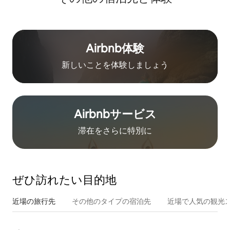
Airbnb体験
新しいことを体験しましょう
Airbnb⁠サ⁠ー⁠ビ⁠ス
滞在をさ⁠ら⁠に特⁠別⁠に
ぜひ訪⁠れ⁠た⁠い目⁠的⁠地
近場の旅行先
その他のタ⁠イ⁠プ⁠の宿⁠泊⁠先
近場で人気の観光