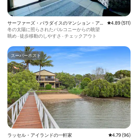
サーファーズ・パラダイスのマンション・アパ
レビュー511件
4.89 (511)
ート
冬の太陽に照らされたバルコニーからの眺望
眺め
·
徒歩移動のしやすさ
·
チェックアウト
スーパーホスト
スーパーホスト
ラッセル・アイランドの一軒家
レビュー96件
4.79 (96)