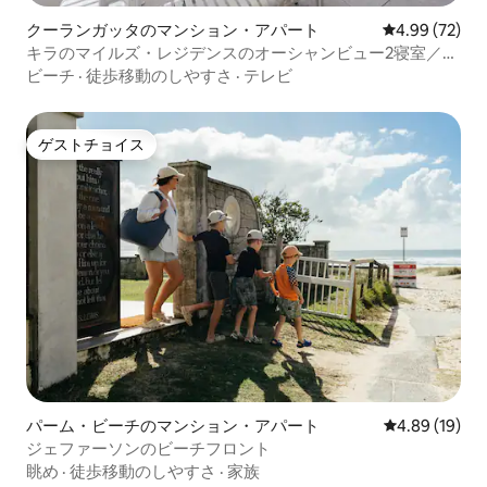
クーランガッタのマンション・アパート
レビュー72件
4.99 (72)
キラのマイルズ・レジデンスのオーシャンビュー2寝室／2
バスルーム
ビーチ
·
徒歩移動のしやすさ
·
テレビ
ゲストチョイス
ゲストチョイス
パーム・ビーチのマンション・アパート
レビュー19件
4.89 (19)
ジェファーソンのビーチフロント
眺め
·
徒歩移動のしやすさ
·
家族