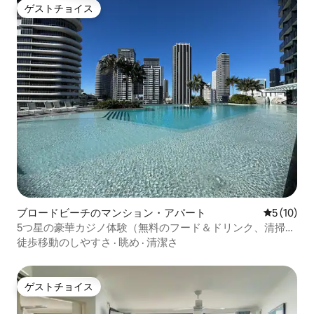
ゲストチョイス
ゲストチョイス
ブロードビーチのマンション・アパート
レビュー1
5 (10)
5つ星の豪華カジノ体験（無料のフード＆ドリンク、清掃サ
ービス付き） プライベートなコーナービュー
徒歩移動のしやすさ
·
眺め
·
清潔さ
ゲストチョイス
ゲストチョイス