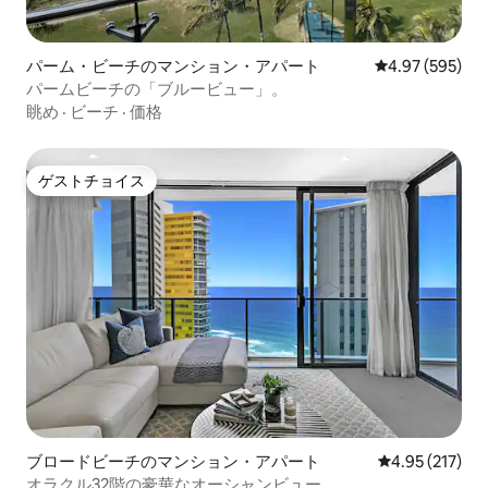
パーム・ビーチのマンション・アパート
レビュー595件
4.97 (595)
パームビーチの「ブルービュー」。
眺め
·
ビーチ
·
価格
ゲストチョイス
ゲストチョイス
ブロードビーチのマンション・アパート
レビュー217件
4.95 (217)
オラクル32階の豪華なオーシャンビュー