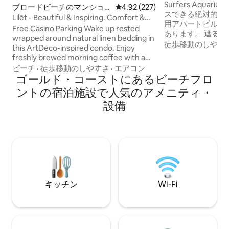
メント、ビーチフ
Surfers Aqua
ブロードビーチのマンショ
レビュー227件、5つ星中4.92
4.92 (227)
スできる絶対的な
ン・アパート
Lilēt - Beautiful & Inspiring. Comfort &
用アパートビルで、
Views
Free Casino Parking Wake up rested
あります。 遮る
wrapped around natural linen bedding in
る29階にご滞在になりま
徒歩移動のしやす
this ArtDeco-inspired condo. Enjoy
オーシャンウェイ
freshly brewed morning coffee with a
チフロントの散歩
breathtaking 180° view. Put your gear
ビーチ
·
徒歩移動のしやすさ
·
エアコン
エアコン付きの広
on, head a few floors down and start
ゴールド・コーストにあるビーチフロ
アパート。 設備
your day with yoga or gym followed by a
ントの宿泊施設で人気のアメニティ・
プール、テニス、
dip in the pool. This interior-designed
スチームルーム、
設備
unit features eclectic furnishings, a 2.1m
ューエリアが含まれます。 
arched mirror, unique art, toiletries from
無料インターネット、Ne
al.ive body, designer appliances from
ステレオを備えた
Alessi Plisse and the perfect bouclé-
ビがあります。 車庫に駐車スペースがあ
rattan bedhead for the evening reads
ります。
キッチン
Wi-Fi