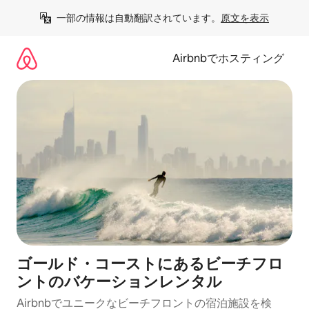
コ
一部の情報は自動翻訳されています。
原文を表示
ン
テ
ン
Airbnbでホスティング
ツ
に
ス
キ
ッ
プ
ゴールド・コーストにあるビーチフロ
ントのバケーションレンタル
Airbnbでユニークなビーチフロントの宿泊施設を検