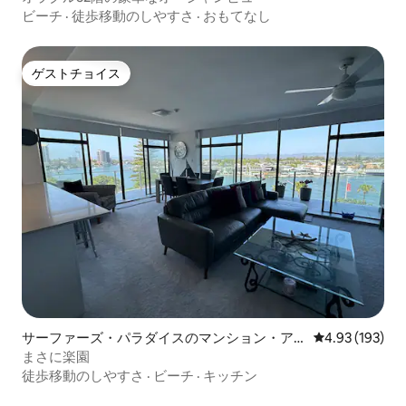
ビーチ
·
徒歩移動のしやすさ
·
おもてなし
ゲストチョイス
ゲストチョイス
サーファーズ・パラダイスのマンション・ア
レビュー193件
4.93 (193)
パート
まさに楽園
徒歩移動のしやすさ
·
ビーチ
·
キッチン