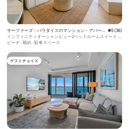
サーファーズ・パラダイスのマンション・アパー
レビュー3
5 (36)
ト
インフィニティオーシャンビュー2ベッドルームスイート -
The Langham
ビーチ
·
眺め
·
駐車スペース
ゲストチョイス
ゲストチョイス