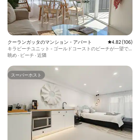
クーランガッタのマンション・アパート
レビュー106件
4.82 (106)
キラビーチユニット - ゴールドコーストのビーチが一望で
きる眺め
眺め
·
ビーチ
·
近隣
スーパーホスト
スーパーホスト