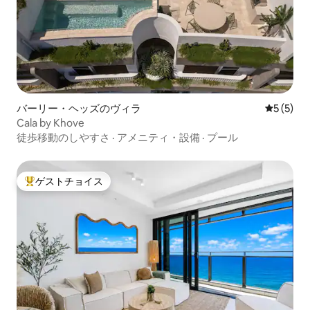
バーリー・ヘッズのヴィラ
レビュー
5 (5)
Cala by Khove
徒歩移動のしやすさ
·
アメニティ・設備
·
プール
ゲストチョイス
大好評のゲストチョイスです。