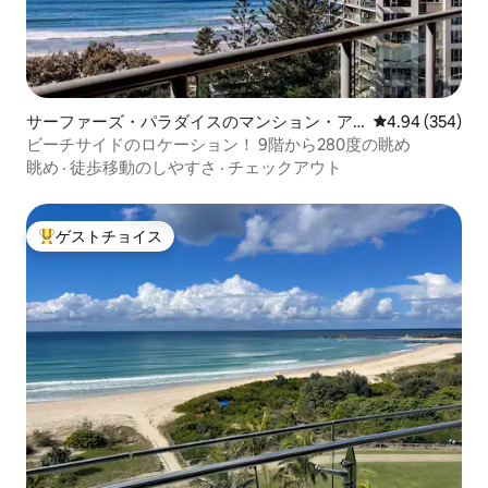
サーファーズ・パラダイスのマンション・ア
レビュー354件
4.94 (354)
パート
ビーチサイドのロケーション！ 9階から280度の眺め
眺め
·
徒歩移動のしやすさ
·
チェックアウト
ゲストチョイス
大好評のゲストチョイスです。