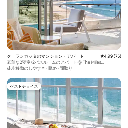
クーランガッタのマンション・アパート
レビュー75件
4.99 (75)
豪華な2寝室/2バスルームのアパート@ The Miles
Residences
徒歩移動のしやすさ
·
眺め
·
間取り
ゲストチョイス
ゲストチョイス