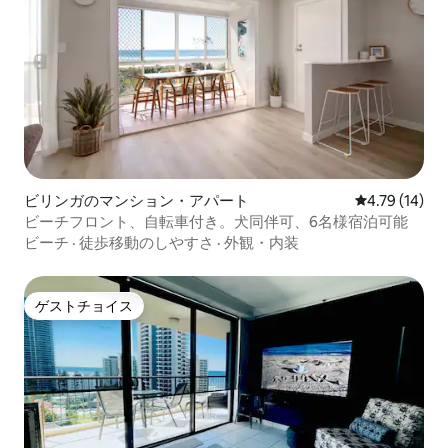
ビリンガのマンション・アパート
レビュー14件
4.79 (14)
ビーチフロント、自転車付き。犬同伴可、6名様宿泊可能
ビーチ
·
徒歩移動のしやすさ
·
外観・内装
ゲストチョイス
ゲストチョイス