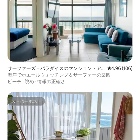
サーファーズ・パラダイスのマンション・ア
レビュー106件
4.96 (106)
パート
海岸でホエールウォッチング＆サーファーの楽園
ビーチ
·
眺め
·
情報の正確さ
スーパーホスト
スーパーホスト