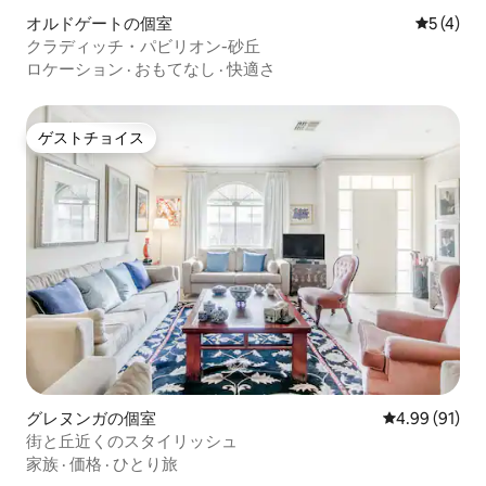
オルドゲートの個室
レビュー
5 (4)
クラディッチ・パビリオン-砂丘
ロケーション
·
おもてなし
·
快適さ
ゲストチョイス
ゲストチョイス
グレヌンガの個室
レビュー91件
4.99 (91)
街と丘近くのスタイリッシュ
家族
·
価格
·
ひとり旅