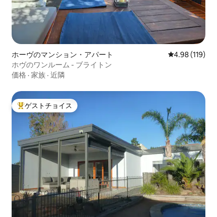
ホーヴのマンション・アパート
レビュー119件
4.98 (119)
ホヴのワンルーム - ブライトン
価格
·
家族
·
近隣
ゲストチョイス
大好評のゲストチョイスです。