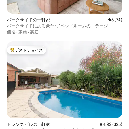
パークサイドの一軒家
レビュー7
5 (74)
パークサイドにある豪華な1ベッドルームのコテージ
価格
·
家族
·
裏庭
ゲストチョイス
大好評のゲストチョイスです。
トレンズビルの一軒家
レビュー325件
4.92 (325)