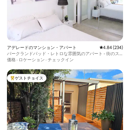
アデレードのマンション・アパート
レビュー234件
4.84 (234)
パークランドパッド・レトロな雰囲気のアパート - 街のス
カイラインの眺め
価格
·
ロケーション
·
チェックイン
ゲストチョイス
大好評のゲストチョイスです。