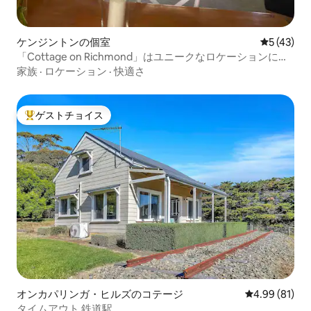
ケンジントンの個室
レビュー4
5 (43)
「Cottage on Richmond」はユニークなロケーションにあ
ります
家族
·
ロケーション
·
快適さ
ゲストチョイス
大好評のゲストチョイスです。
オンカパリンガ・ヒルズのコテージ
レビュー81件
4.99 (81)
タイムアウト 鉄道駅