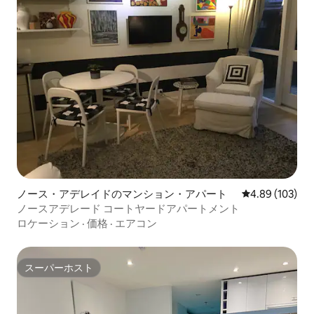
ノース・アデレイドのマンション・アパート
レビュー103件
4.89 (103)
ノースアデレード コートヤードアパートメント
ロケーション
·
価格
·
エアコン
スーパーホスト
スーパーホスト