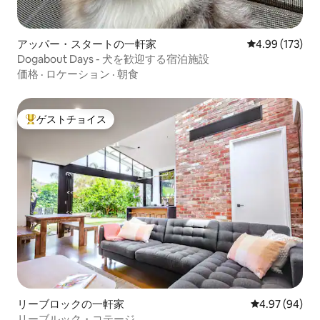
アッパー・スタートの一軒家
レビュー173件
4.99 (173)
Dogabout Days - 犬を歓迎する宿泊施設
価格
·
ロケーション
·
朝食
ゲストチョイス
大好評のゲストチョイスです。
リーブロックの一軒家
レビュー94件
4.97 (94)
リーブルック・コテージ