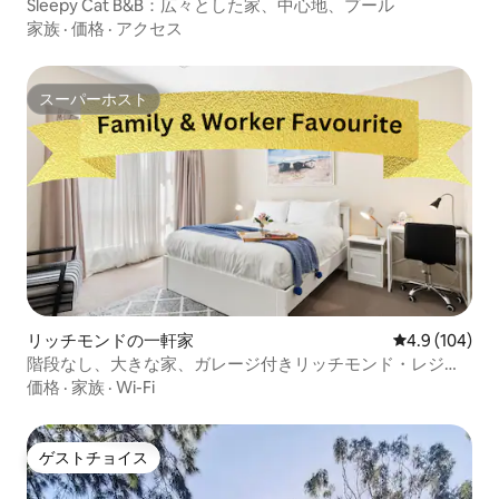
Sleepy Cat B&B：広々とした家、中心地、プール
家族
·
価格
·
アクセス
スーパーホスト
スーパーホスト
リッチモンドの一軒家
レビュー104
4.9 (104)
階段なし、大きな家、ガレージ付きリッチモンド・レジデ
ンス1
価格
·
家族
·
Wi-Fi
ゲストチョイス
ゲストチョイス