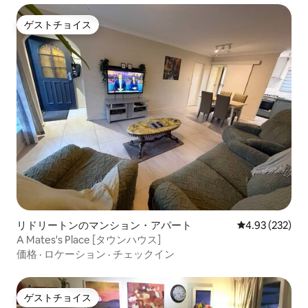
ゲストチョイス
ゲストチョイス
リドリートンのマンション・アパート
レビュー232件
4.93 (232)
A Mates's Place [タウンハウス]
価格
·
ロケーション
·
チェックイン
ゲストチョイス
ゲストチョイス