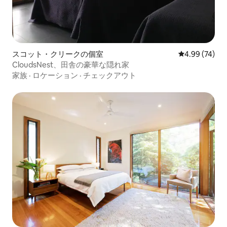
スコット・クリークの個室
レビュー74件
4.99 (74)
CloudsNest、田舎の豪華な隠れ家
家族
·
ロケーション
·
チェックアウト