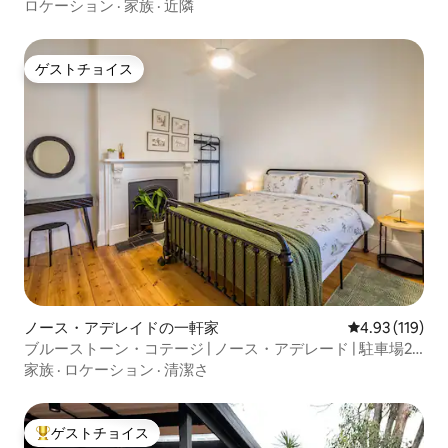
キングベッド
ロケーション
·
家族
·
近隣
ゲストチョイス
ゲストチョイス
ノース・アデレイドの一軒家
レビュー119件
4.93 (119)
ブルーストーン・コテージ | ノース・アデレード | 駐車場2
台分
家族
·
ロケーション
·
清潔さ
ゲストチョイス
大好評のゲストチョイスです。