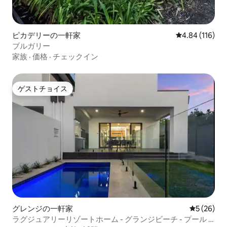
ピカデリーの一軒家
レビュー116件
4.84 (116)
ブルガリー
家族
·
価格
·
チェックイン
ゲストチョイス
ゲストチョイス
グレンジの一軒家
レビュー2
5 (26)
ラグジュアリーリゾートホーム - グランジビーチ - プール -