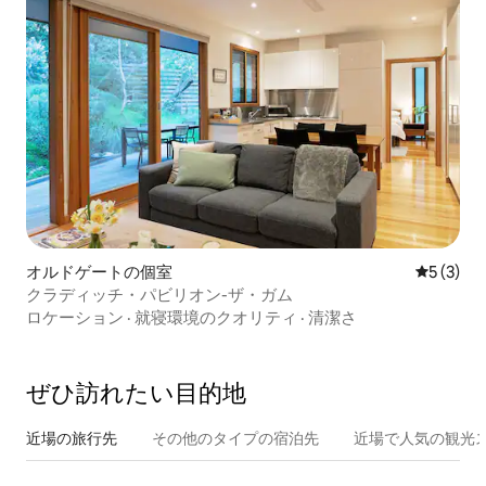
オルドゲートの個室
レビュー
5 (3)
クラディッチ・パビリオン-ザ・ガム
ロケーション
·
就寝環境のクオリティ
·
清潔さ
ぜひ訪⁠れ⁠た⁠い目⁠的⁠地
近場の旅行先
その他のタ⁠イ⁠プ⁠の宿⁠泊⁠先
近場で人気の観光