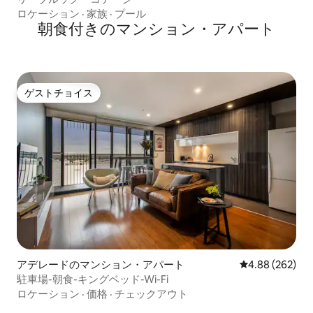
ロケーション
·
家族
·
プール
朝食付きのマンション・アパート
ゲストチョイス
ゲストチョイス
アデレードのマンション・アパート
レビュー262件
4.88 (262)
駐車場-朝食-キングベッド-Wi-Fi
ロケーション
·
価格
·
チェックアウト