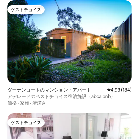
ゲストチョイス
ゲストチョイス
ダーナンコートのマンション・アパート
レビュー184件
4.93 (184)
アデレードのベストチョイス宿泊施設（abca bnb）
価格
·
家族
·
清潔さ
ゲストチョイス
ゲストチョイス