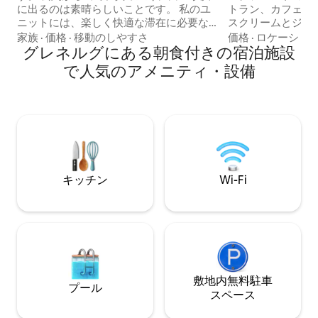
に出るのは素晴らしいことです。 私のユ
トラン、カフェ、
ニットには、楽しく快適な滞在に必要な
スクリームとジェ
モダンな設備がすべて揃っています。 ご
リースクエアと桟橋
家族
·
価格
·
移動のしやすさ
価格
·
ロケーショ
質問や問題がございましたら、24時間
グレネルグにある朝食付きの宿泊施設
m）です！ 含まれる
365日対応しております。 小さなお子様
桟橋の眺め - 高
で人気のアメニティ・設備
用のアメニティをご用意できますので、
の整った台所 - 
ご連絡ください。適切な家具をご用意し
ンジ バーベキュー - 
ております。例（ベビーベッドまたはシ
パズル、ボードゲ
ングルベッドと子供用おもちゃ）。ユニ
キッチンエイドスタンド
ットにはスマートテレビ、Wi-Fi、無制限
すべてのリネン、
のNetflixが備わっています。 このユニッ
む） 安全なガレー
トはケントストリートの両方の入り口か
ンロの上で淹れる
らアクセスできます。 騒音レベルには十
キッチン
Wi-Fi
分に気をお配りください。 ご質問や問題
がございましたら、24時間365日対応い
たします。 アパートはビーチで有名なグ
レネルグにあります。 カフェ、ショッ
プ、パブがたくさんあり、子供の遊び場
もあります。 桟橋までは徒歩8分です。
グレネルグの路面電車はアデレードCBD
に直通しています。 グレネルグには公共
敷地内無料駐⁠車
プール
交通機関がたくさんあります。 グレネル
ス⁠ペ⁠ー⁠ス
グ・トラムでアデレードCBDに直接行く