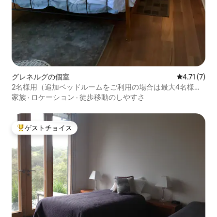
グレネルグの個室
レビュー7件
4.71 (7)
2名様用（追加ベッドルームをご利用の場合は最大4名様ま
で）
家族
·
ロケーション
·
徒歩移動のしやすさ
ゲストチョイス
大好評のゲストチョイスです。