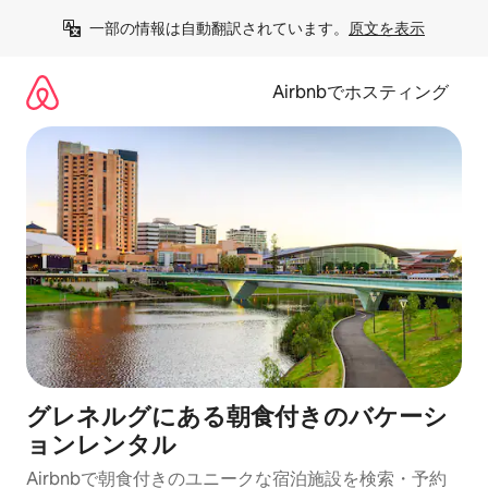
コ
一部の情報は自動翻訳されています。
原文を表示
ン
テ
ン
Airbnbでホスティング
ツ
に
ス
キ
ッ
プ
グレネルグにある朝食付きのバケーシ
ョンレンタル
Airbnbで朝食付きのユニークな宿泊施設を検索・予約