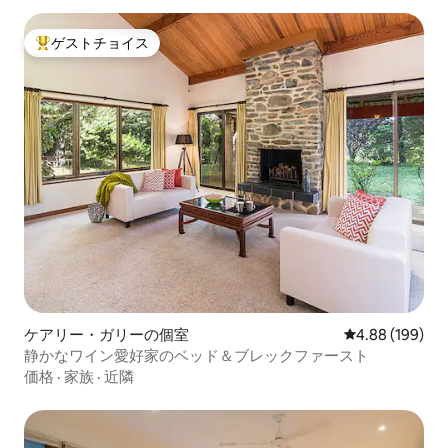
ゲストチョイス
大好評のゲストチョイスです。
ケアリー・ガリーの個室
レビュー199件
4.88 (199)
静かなワイン愛好家のベッド＆ブレックファースト
価格
·
家族
·
近隣