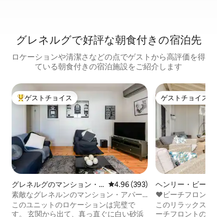
グレネルグで好評な朝食付きの宿泊先
ロケーションや清潔さなどの点でゲストから高評価を得
ている朝食付きの宿泊施設をご紹介します
ゲストチョイス
ゲストチョイス
大好評のゲストチョイスです。
ゲストチョイス
グレネルグのマンション・
レビュー393件、5つ星中4.96
4.96 (393)
ヘンリー・ビーチ
アパート
ョン・アパート
素敵なグレネルンのマンション・アパー
❤️ビーチフロント
トから素晴らしいビーチを探索しよう
✅Netflix、✅カフェ
このユニットのロケーションは完璧で
このリラックスした
す。 玄関から出て、真っ直ぐに白い砂浜
ーチフロントの宝