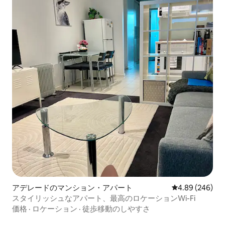
アデレードのマンション・アパート
レビュー246件
4.89 (246)
スタイリッシュなアパート、最高のロケーションWi-Fi
価格
·
ロケーション
·
徒歩移動のしやすさ