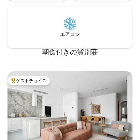
ことができます。 ユニットから徒歩8分
のモーゼリースクエアから定期的に出発
します。アデレードメトロバスは、通り
の端にあるモーゼリーストリートの停留
所から出発します。 アデレードCBDまで
約11.5km、空港までわずか9kmです。 グ
エアコン
レネルグは有名なビーチで知られていま
すが、前岸に沿って素晴らしい散歩道と
自転車道もあります。 少し冒険が好きな
朝食付きの貸別荘
方は、北に向かって乗り、ヘンリービー
チを探索することができます。 南にはブ
ライトンビーチがあり、素晴らしいレス
トランやショッピングでも有名です。 グ
レネルグの路面電車でアデレードCBDに
ゲストチョイス
大好評のゲストチョイスです。
直接行けます。 また、グレネルグから多
くの日帰り旅行を手配することもできま
す。