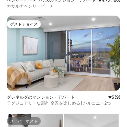
ヘンリービーチサウスのマンション・アパート
レビュー160件
4.73 (160)
カサルナヘンリービーチ
ゲストチョイス
ゲストチョイス
グレネルグのマンション・アパート
レビュー
5 (9)
ラグジュアリーな9階 | 全景を楽しめる | バルコニー2つ
スーパーホスト
スーパーホスト