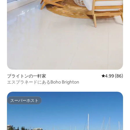
ブライトンの一軒家
レビュー86件
4.99 (86)
エスプラネードにあるBoho Brighton
スーパーホスト
スーパーホスト