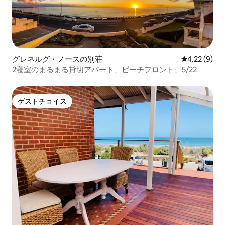
グレネルグ・ノースの別荘
レビュー9件
4.22 (9)
2寝室のまるまる貸切アパート、ビーチフロント、5/22
ゲストチョイス
ゲストチョイス