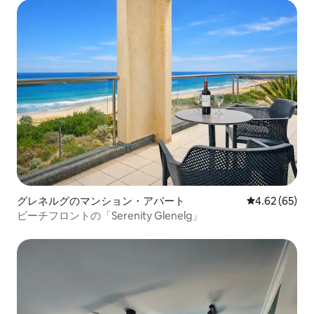
グレネルグのマンション・アパート
レビュー65件
4.62 (65)
ビーチフロントの「Serenity Glenelg」