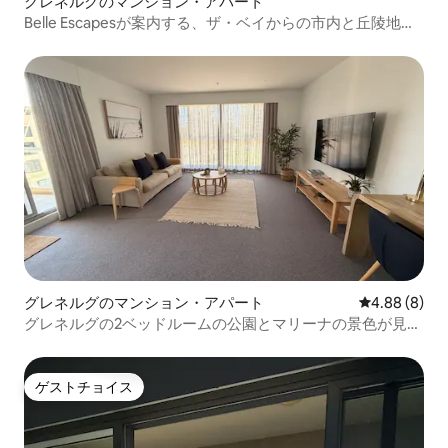
グレネルグのマンション・アパート
Belle Escapesが案内する、ザ・ベイからの市内と丘陵地帯
の景色
グレネルグのマンション・アパート
レビュー8件
4.88 (8)
グレネルグの2ベッドルームの公園とマリーナの景色が見え
るアパート
ゲストチョイス
ゲストチョイス