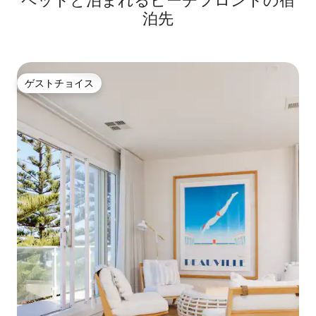
ペットと泊まれるビーチフロントの宿
自転車道もあります。 少し冒険が好きな
泊先
方は、北に向かって乗り、ヘンリービー
チを探索することができます。 南にはブ
ライトンビーチがあり、素晴らしいレス
トランやショッピングでも有名です。 グ
レネルグの路面電車でアデレードCBDに
ゲストチョイス
直接行けます。 また、グレネルグから多
ゲストチョイス
くの日帰り旅行を手配することもできま
す。