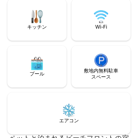
卓球、図書室、ボード
ングルベッドと子供用おもちゃ）。ユニ
日陰のある広いバ
ットにはスマートテレビ、Wi-Fi、無制限
ド、バーベキュー
のNetflixが備わっています。 このユニッ
ゲストをお迎えし
トはケントストリートの両方の入り口か
フェ、バーまで徒
キッチン
Wi-Fi
らアクセスできます。 騒音レベルには十
トの完璧な休暇の
分に気をお配りください。 ご質問や問題
ています🩵
がございましたら、24時間365日対応い
たします。 アパートはビーチで有名なグ
レネルグにあります。 カフェ、ショッ
プ、パブがたくさんあり、子供の遊び場
もあります。 桟橋までは徒歩8分です。
グレネルグの路面電車はアデレードCBD
敷地内無料駐⁠車
プール
に直通しています。 グレネルグには公共
ス⁠ペ⁠ー⁠ス
交通機関がたくさんあります。 グレネル
グ・トラムでアデレードCBDに直接行く
ことができます。 ユニットから徒歩8分
のモーゼリースクエアから定期的に出発
します。アデレードメトロバスは、通り
の端にあるモーゼリーストリートの停留
所から出発します。 アデレードCBDまで
エアコン
約11.5km、空港までわずか9kmです。 グ
レネルグは有名なビーチで知られていま
すが、前岸に沿って素晴らしい散歩道と