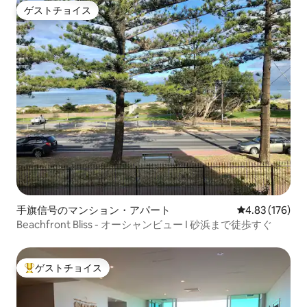
ゲストチョイス
ゲストチョイス
手旗信号のマンション・アパート
レビュー176件
4.83 (176)
Beachfront Bliss - オーシャンビュー I 砂浜まで徒歩すぐ
ゲストチョイス
大好評のゲストチョイスです。