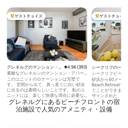
ゲストチョイス
ゲストチョイス
大好評のゲストチョイスです。
大好評のゲストチ
グレネルグのマンション・
レビュー393件、5つ星中4.96
4.96 (393)
シークリフの一軒
アパート
素敵なグレネルンのマンション・アパー
シークリフビーチ
トから素晴らしいビーチを探索しよう
ド、デザイナー、3
このユニットのロケーションは完璧で
砂浜から60メートル！
す。 玄関から出て、真っ直ぐに白い砂浜
Beach Retre
に出るのは素晴らしいことです。 私のユ
ぐことができます
ニットには、楽しく快適な滞在に必要な
ザインされた、海
グレネルグにあるビーチフロントの宿
モダンな設備がすべて揃っています。 ご
自然にインスパイ
質問や問題がございましたら、24時間
色の3ベッドルー
泊施設で人気のアメニティ・設備
365日対応しております。 小さなお子様
家が待っています
用のアメニティをご用意できますので、
のワイン、エスプ
ご連絡ください。適切な家具をご用意し
タブ、着物、屋外
ております。例（ベビーベッドまたはシ