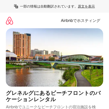
コ
一部の情報は自動翻訳されています。
原文を表示
ン
テ
ン
Airbnbでホスティング
ツ
に
ス
キ
ッ
プ
グレネルグにあるビーチフロントのバ
ケーションレンタル
Airbnbでユニークなビーチフロントの宿泊施設を検