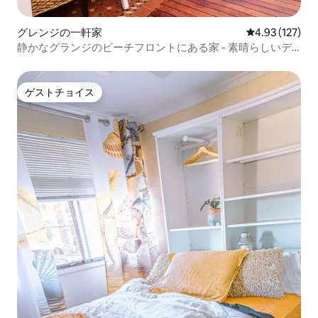
グレンジの一軒家
レビュー127件
4.93 (127)
静かなグランジのビーチフロントにある家 - 素晴らしいデ
ッキ
ゲストチョイス
ゲストチョイス