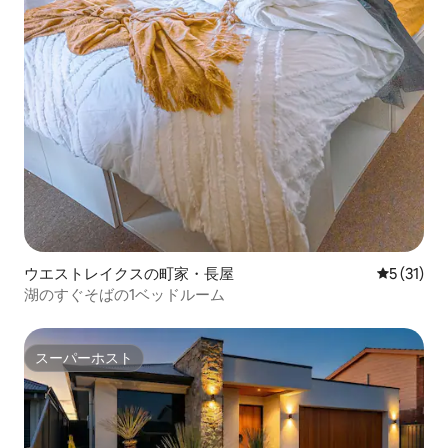
ウエストレイクスの町家・長屋
レビュー3
5 (31)
湖のすぐそばの1ベッドルーム
スーパーホスト
スーパーホスト