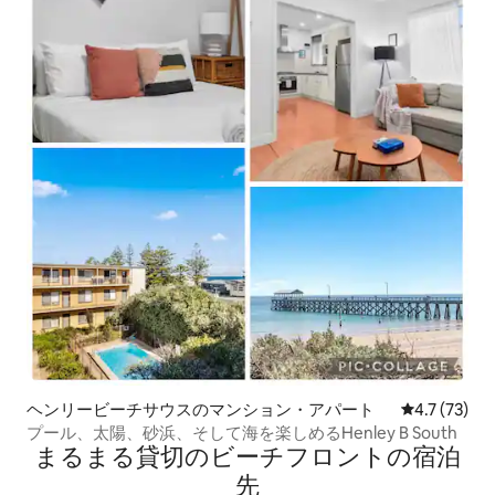
ヘンリービーチサウスのマンション・アパート
レビュー73
4.7 (73)
プール、太陽、砂浜、そして海を楽しめるHenley B South
まるまる貸切のビーチフロントの宿泊
先