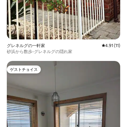
グレネルグの一軒家
レビュー11件
4.91 (11)
砂浜から数歩-グレネルグの隠れ家
ゲストチョイス
ゲストチョイス