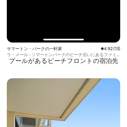
サマートン・パークの一軒家
レビュー13件
4.92 (13)
ラ・メール - ソマートンパークのビーチ沿いにあるファミ
プールがあるビーチフロントの宿泊先
リーホーム