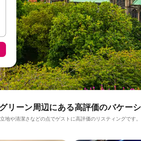
ン⁠周⁠辺⁠に⁠あ⁠る高⁠評⁠価⁠のバ⁠ケ⁠ー⁠シ⁠ョ
立地や清潔さなどの点でゲストに高評価のリスティングです。