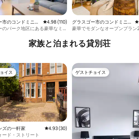
ー市のコンドミニア
レビュー110件、5つ星中4.98つ星の平均評価
4.98 (110)
グラスゴー市のコンドミニア
レ
ム
ーのパーク地区にある豪華なミ
豪華でモダンなオープンプラン
中4.92つ星の平均評価
テージ
ット>駐車場＆バルコニー
家族と泊まれる貸別荘
ョイス
ゲストチョイス
ョイス
ゲストチョイス
4.88つ星の平均評価
ンズの一軒家
レビュー30件、5つ星中4.93つ星の平均評価
4.93 (30)
ォード・ストリート