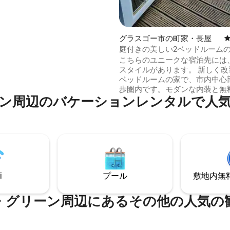
関での移動にも理想的な立地で
心部まで徒歩15分、Ovo、
ェストエンドまで電車で10分で
料のゲスト用駐車場がご利用可能
グラスゴー市の町家・長屋
庭付きの美しい2ベッドルームの
車場
こちらのユニークな宿泊先には
スタイルがあります。 新しく改装された2
ベッドルームの家で、市内中心
歩圏内です。モダンな内装と無
⁠のバ⁠ケ⁠ー⁠シ⁠ョ⁠ン⁠レ⁠ン⁠タ⁠ル⁠で人⁠気⁠の
駐車場を提供しています。 私たちの家に
は、ダイニングエリアと快適な
備えた快適なラウンジがありま
Netflixがインストールされた
てリラックスするのに最適な場
座席エリアのある素晴らしいテラ
ての家具が新品です。 裏口のすぐ外に無
料の路上駐車スペースがあります
i
プール
敷地内無料駐
施設内はすべてWi-Fi接続可能
ーン⁠周⁠辺⁠に⁠あ⁠るそ⁠の⁠他⁠の人⁠気⁠の観⁠