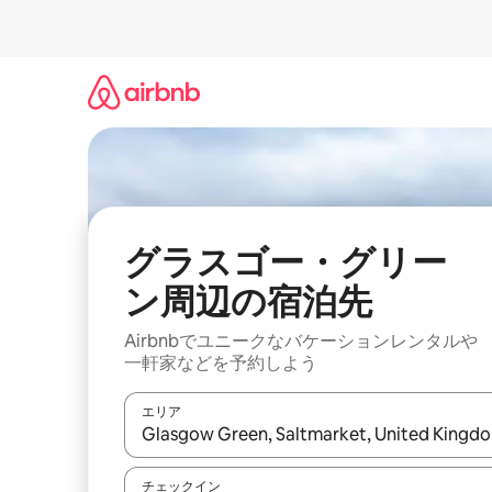
コ
ン
テ
ン
ツ
に
ス
キ
ッ
プ
グラスゴー・グリー
ン⁠周⁠辺⁠の宿⁠泊⁠先
Airbnbでユニークなバ⁠ケ⁠ー⁠シ⁠ョ⁠ンレ⁠ン⁠タ⁠ルや
一⁠軒⁠家な⁠ど⁠を予⁠約⁠し⁠よ⁠う
エリア
検索結果が表示されたら、上下の矢印キーを使っ
チェックイン