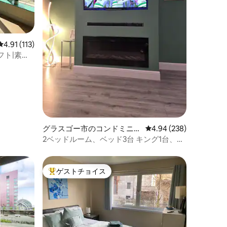
レビュー113件、5つ星中4.91つ星の平均評価
4.91 (113)
フト|素晴
グラスゴー市のコンドミニア
レビュー238件、5つ星
4.94 (238)
ム
2ベッドルーム、ベッド3台 キング1台、ダ
ブル1台、シングル1台
ゲストチョイス
大好評のゲストチョイスです。