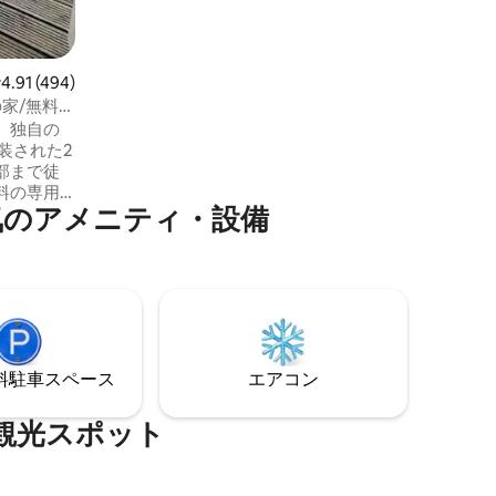
ゃれなバーがたくさんあります。 この建
物にはエレベーターがなく、お部屋は3階
にあることをご了承ください。
レビュー494件、5つ星中4.91つ星の平均評価
4.91 (494)
家/無料駐
、独自の
部まで徒
料の専用
ア⁠メ⁠ニ⁠テ⁠ィ⁠・⁠設⁠備
ソファを
す。
テレビを見
所です。
ス:)すべ
。 宿泊
⁠車ス⁠ペ⁠ー⁠ス
エアコン
です。
光⁠ス⁠ポ⁠ッ⁠ト