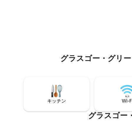
のマットレス、厚手のカーテン。植物が
共交通機
たくさんあるバスルーム、独立したバス
す。市内中
タブ、ウォークインシャワー。 高速Wi-
SEC、ウ
Fi。50インチテレビ。Alexaミュージッ
す。 無
ク。ヒートコントロール
です。
グラスゴー・グリーン⁠周⁠辺
キッチン
Wi-F
グラスゴー・グリ