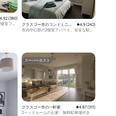
ビュー380件、5つ星中4.92つ星の平均評価
4.92 (380)
2寝室フラ
グラスゴー市のコンドミニア
レビュー242件、5つ
4.9 (242)
ム
市内中心部の2寝室アパート、安全な駐車
場付き。
スーパーホスト
スーパーホスト
グラスゴー市の一軒家
レビュー311件、5つ星
4.87 (311)
2ベッドルームのお家、無料駐車場付き