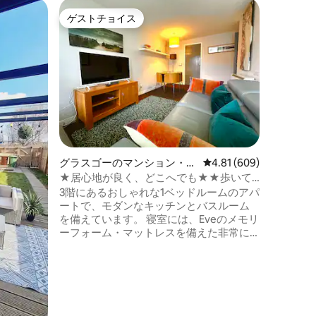
グラスゴ
ゲストチョイス
ゲスト
ゲストチョイス
ゲスト
広々とし
まで徒歩
グラスゴ
された拠
モダンな
合させて
備えた寝
バスルー
行に最適
理やコー
されてお
グラスゴーのマンション・ア
レビュー609件、5つ星
4.81 (609)
を備えた
パート
ながって
★居心地が良く、どこへでも★★歩いて
用しやす
行ける距離 快適なベッド
3階にあるおしゃれな1ベッドルームのアパ
心部は公
ートで、モダンなキッチンとバスルーム
を備えています。 寝室には、Eveのメモリ
ーフォーム・マットレスを備えた非常に
快適なキングサイズ・ベッドと、ブラッ
クアウト・ブラインドが備わっています
zzzzzzzz :-) 開発の真ん中にあるプライベ
ートガーデンを利用できます。都会のオ
アシスです。 おしゃれな商業街の中心部
に位置し、素晴らしいレストランやおし