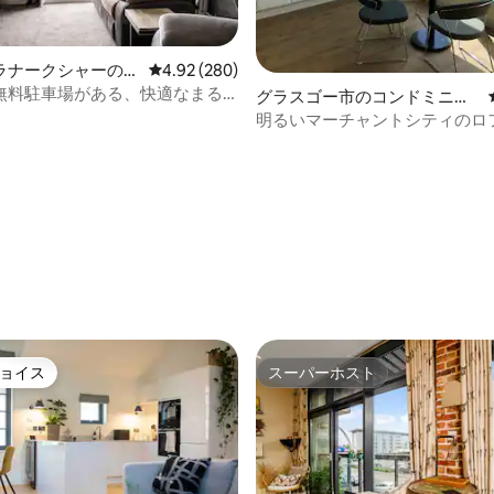
4.94つ星の平均評価
ラナークシャーのコ
レビュー280件、5つ星中4.92つ星の平均評価
4.92 (280)
アム
無料駐車場がある、快適なまる
グラスゴー市のコンドミニア
のアパート
ム
明るいマーチャントシティのロ
らしい眺め|無料駐車場
ョイス
スーパーホスト
ョイス
スーパーホスト