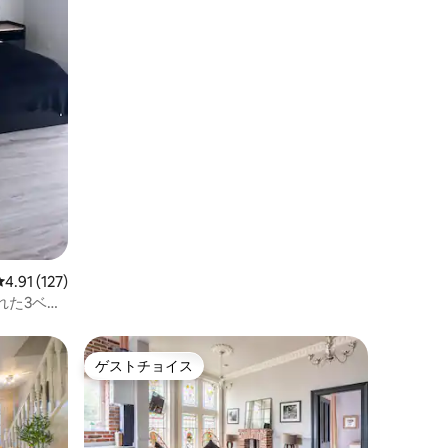
レビュー127件、5つ星中4.91つ星の平均評価
4.91 (127)
れた3ベッ
ゲストチョイス
ゲストチョイス