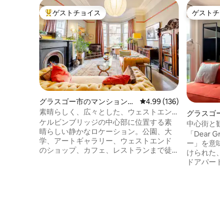
ゲストチョイス
ゲストチ
大好評のゲストチョイスです。
ゲストチ
グラスゴー市のマンション・
レビュー136件、5つ星
4.99 (136)
アパート
素晴らしく、広々とした、ウェストエン
グラスゴ
ドの宝石
ケルビンブリッジの中心部に位置する素
ム
中心街と
晴らしい静かなロケーション。公園、大
Dear Gre
「Dear 
学、アートギャラリー、ウェストエンド
ー」を意
のショップ、カフェ、レストランまで徒
けられた
歩数分。 1870年代のグラスゴーのタウン
ドアパー
ハウスの1階、 広々としたリビングルーム
スゴーグ
には暖炉、ダイニングテーブルがありま
こでは、
す。設備の整ったキッチンには冷蔵庫、
建造物や
アイスボックス、カフェティエールがあ
ルート、
ります。大きな日当たりの良い寝室、エ
を見つけるこ
ンペラーベッド、綿のシーツ、天然素材
トは、徒