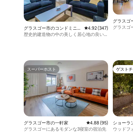
グラスゴ
ム
グラスゴ
グラスゴー市のコンドミニア
レビュー347件、5つ星
4.92 (347)
ュースコ
ム
歴史的建造物の中の美しく居心地の良い2
ベッドルームのフラット
スーパーホスト
ゲストチ
スーパーホスト
ゲストチ
グラスゴー市の一軒家
レビュー95件、5つ星中
4.88 (95)
ショーラ
グラスゴーにあるモダンな3寝室の宿泊先
ウッドフ