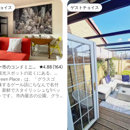
ョイス
ゲストチョイス
ョイス
ゲストチョイス
中4.99つ星の平均評価
ー市のコンドミニア
レビュー164件、5つ星中4.88つ星の平均評価
4.88 (164)
観光スポットの近くにある、
en Place 1ベッド
Green Place」は、「グラスゴ
味するゲール語にちなんで名付
、新鮮でスタイリッシュな1ベッ
トです。 市内最古の公園、グラ
リーンの入り口にあります。 こ
市内で最も愛されている歴史的
建築物、川沿いのサイクリング
カヤック、ウェストブルワリー
とができます。 このフラッ
歩で市内を探索するのにも、公