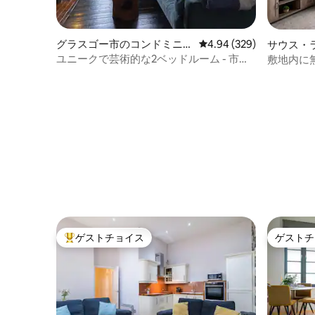
グラスゴー市のコンドミニア
レビュー329件、5つ星中
4.94 (329)
サウス・
ム
ンドミニ
ユニークで芸術的な2ベッドルーム - 市内
敷地内に
中心部のアートスクール
まる貸切
ゲストチョイス
ゲストチ
大好評のゲストチョイスです。
ゲストチ