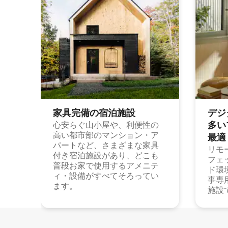
家具完備の宿⁠泊⁠施⁠設
デジ
多⁠いプ
心安らぐ山小屋や、利便性の
高い都市部のマンション・ア
最⁠適
パートなど、さまざまな家具
リモ
付き宿泊施設があり、どこも
フェ
普段お家で使用するアメニテ
ド環
ィ・設備がすべてそろってい
事専
ます。
施設