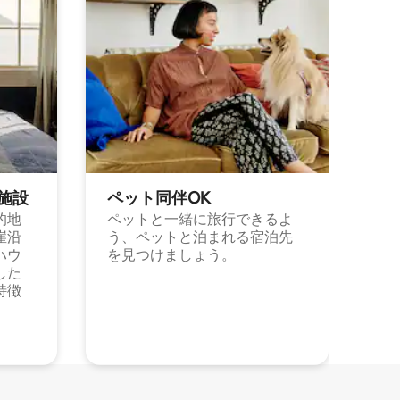
施⁠設
ペット同⁠伴OK
的地
ペットと一緒に旅行できるよ
崖沿
う、ペットと泊まれる宿泊先
ハウ
を見つけましょう。
した
特徴