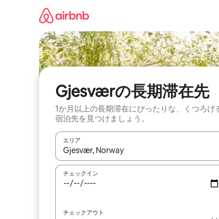
コ
ン
テ
ン
ツ
に
ス
キ
ッ
Gjesværの長期滞在先
プ
1か月以上の長期滞在にぴったりな、くつろげ
宿泊先を見つけましょう。
エリア
検索結果が表示されたら、上下の矢印キーを使っ
チェックイン
チェックアウト