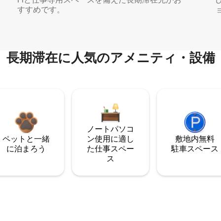
すすめです。
長期滞在に人気のアメニティ・設備
ノートパソコ
ペットと一緒
ン使用に適し
敷地内無料
に泊まろう
た仕事スペー
駐⁠車ス⁠ペ⁠ー⁠ス
ス