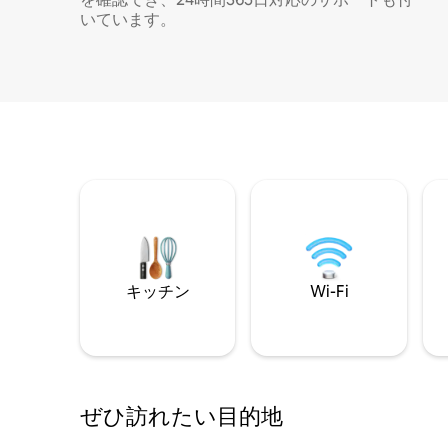
いています。
キッチン
Wi-Fi
ぜひ訪⁠れ⁠た⁠い目⁠的⁠地