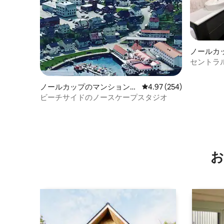
ノールカ
アパート
セントラ
ノールカップのマンション・
レビュー254件、5つ星
4.97 (254)
アパート
ビーチサイドのノースケープスタジオ
お