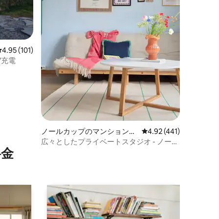
レビュー101件、5つ星中4.95つ星の平均評価
4.95 (101)
V充電
ノールカップのマンション・
レビュー441件、5つ星
4.92 (441)
アパート
広々としたプライベートスタジオ - ノース
⁠金
ケープまで30分