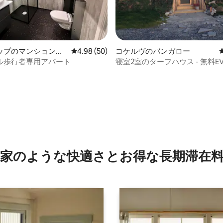
ップのマンション・
レビュー50件、5つ星中4.98つ星の平均評価
4.98 (50)
コケルヴのバンガロー
ル歩行者専用アパート
寝室2室のターフハウス - 無料E
中4.97つ星の平均評価
家のような快⁠適⁠さ⁠とお⁠得⁠な長⁠期⁠滞⁠在料