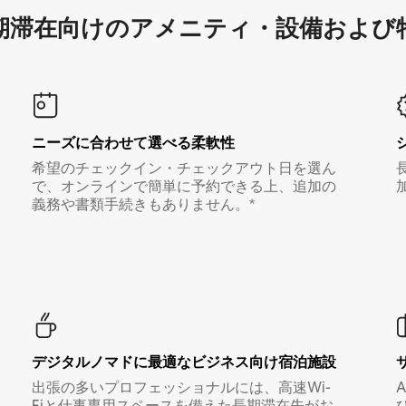
滞在向け⁠のア⁠メ⁠ニ⁠テ⁠ィ⁠・設⁠備⁠および
ニーズに合わせて選べる柔軟性
希望のチェックイン・チェックアウト日を選ん
で、オンラインで簡単に予約できる上、追加の
義務や書類手続きもありません。*
デジタルノマド⁠に最⁠適⁠なビ⁠ジ⁠ネ⁠ス⁠向⁠け宿⁠泊⁠施⁠設
出張の多いプロフェッショナルには、高速Wi-
Fiと仕事専用スペースを備えた長期滞在先がお