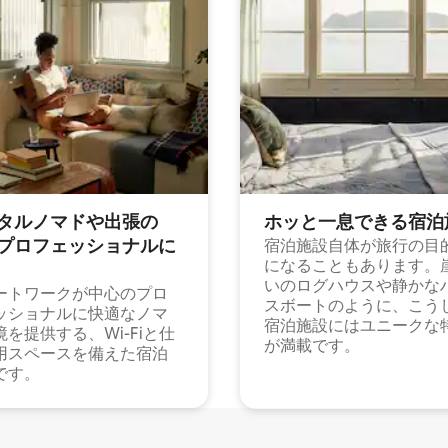
タルノマドや出⁠張⁠の
ホッと一⁠息⁠で⁠き⁠る宿⁠泊
⁠ロ⁠フ⁠ェ⁠ッ⁠シ⁠ョ⁠ナ⁠ル⁠に
宿泊施設自体が旅行の目
になることもあります。
いのログハウスや静かな
ートワークが中心のプロ
スボートのように、こう
ッショナルに快適なノマ
宿泊施設にはユニークな
境を提供する、Wi-Fiと仕
が満載です。
用スペースを備えた宿泊
です。