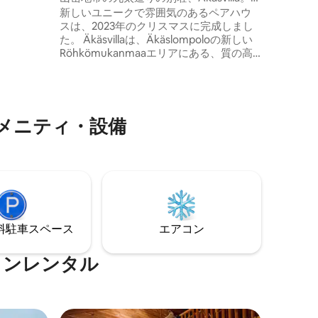
きます。
Ylläs/Äkäslomp
新しいユニークで雰囲気のあるペアハウ
スは、2023年のクリスマスに完成しまし
た。 Äkäsvillaは、Äkäslompoloの新しい
Röhkömukanmaaエリアにある、質の高
いホリデーホルダーのための丸太小屋で
す。コテージは6名様まで収容可能です。
小屋は、スキートレイル、スロープ、自
然の小道のすぐ近くにあります。 リビン
グルーム/キッチンの大きな窓からは、北
メニティ・設備
の空に向かって広がる山の景色を眺める
ことができ、夜には星空とオーロラを眺
めることができます。 スロープまで
1.4km。ショップまで3km
⁠車ス⁠ペ⁠ー⁠ス
エアコン
ョンレンタル