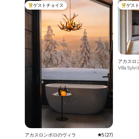
ゲストチョイス
ゲス
大好評のゲストチョイスです。
大好評の
アカスロ
Villa Sy
アカスロンポロのヴィラ
レビュー27件、5
5 (27)