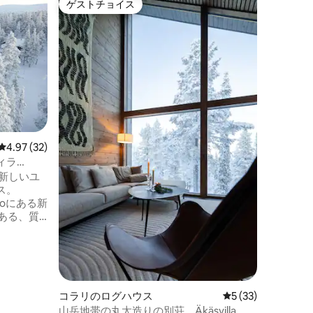
ゲストチョイス
ゲスト
ゲストチョイス
ゲスト
北の滞在：Jo
ウィンタ
ートにあ
ホームで
畔に完成
壁と高い
ス・スウ
ます。プ
テラスは
ぐのに理
レビュー32件、5つ星中4.97つ星の平均評価
4.97 (32)
キング、
冬はわず
ィラ
ーリゾー
た新しいユ
ティビテ
ス。
店やレス
poloにある新
にある、質
ログキャ
様を収容でき
のすぐ近く
って、山
コラリのログハウス
レビュー33件、5
5 (33)
方には星
山岳地帯の丸太造りの別荘、Äkäsvilla。