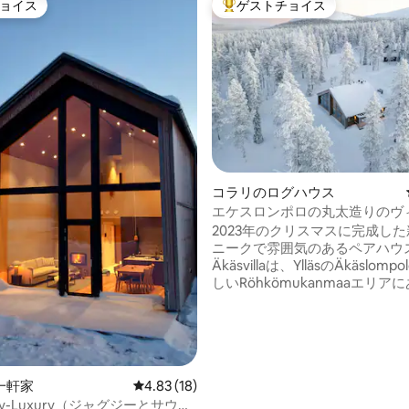
ョイス
ゲストチョイス
ョイス
大好評のゲストチョイスです。
コラリのログハウス
エケスロンポロの丸太造りのヴ
「Äkäsvilla A」
2023年のクリスマスに完成し
ニークで雰囲気のあるペアハウ
Äkäsvillaは、YlläsのÄkäslom
しいRöhkömukanmaaエリア
の高いホリデーホルスタイムの
ビンです。コテージは6 +2名
ます。 小屋は、スキーコース（500m）、
スロープ（1.5km）、自然歩道
にあります。 リビングルーム/キッチンの
一軒家
レビュー18件、5つ星中4.83つ星の平均評価
4.83 (18)
大きな窓からは、北の空に向か
の景色を眺めることができ、夕
riddy-Luxury（ジャグジーとサウナ