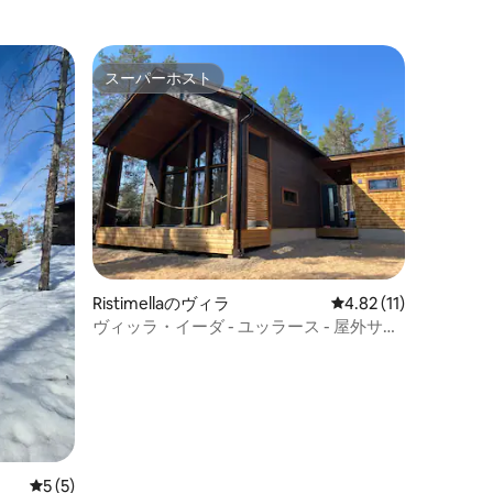
スーパーホスト
スーパーホスト
Ristimellaのヴィラ
レビュー11件、5つ星
4.82 (11)
ヴィッラ・イーダ - ユッラース - 屋外サウ
ナ
レビュー5件、5つ星中5つ星の平均評価
5 (5)