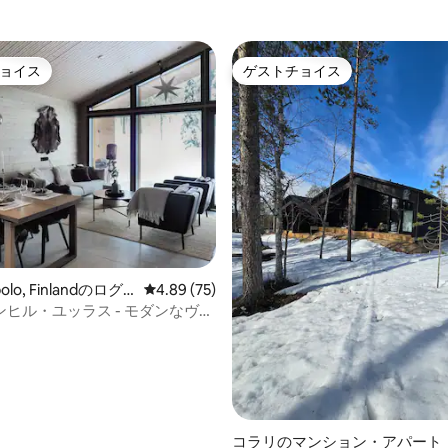
ョイス
ゲストチョイス
ョイス
ゲストチョイス
olo, Finlandのログ
レビュー75件、5つ星中4.89つ星の平均評価
4.89 (75)
ヒル・ユッラス - モダンなヴィ
かな森の景色
つ星中5つ星の平均評価
コラリのマンション・アパート