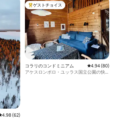
ゲストチョイス
大好評のゲストチョイスです。
コラリのコンドミニアム
レビュー80件、5つ星
4.94 (80)
アケスロンポロ・ユッラス国立公園の快
適な別荘
レビュー62件、5つ星中4.98つ星の平均評価
4.98 (62)