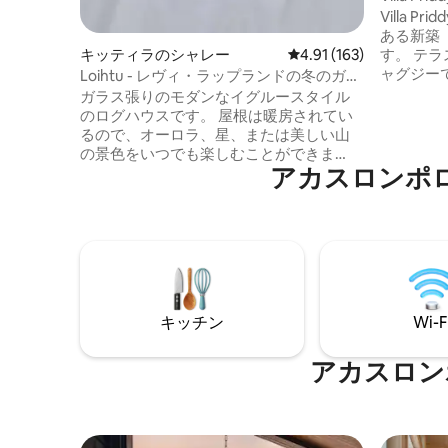
付き）
Villa 
ある新築（
キッティラのシャレー
レビュー163件、5つ星
4.91 (163)
す。 テラ
ャグジー
Loihtu - レヴィ・ラップランドの冬のガラ
をお楽し
ス屋根キャビン
ガラス張りのモダンなイグルースタイル
の後、体
のログハウスです。 屋根は暖房されてい
コースと
るので、オーロラ、星、または美しい山
わずか数
の景色をいつでも楽しむことができま
ます。 2025年に完成したこのスタイリッ
アカスロンポ
す。 専用サウナと屋外ジャグジーを備
シュな1
え、さらに贅沢なひとときをお過ごしい
朝、居心
ただけます。 38平方メートルのキャビン
ラを眺め
には、バルコニーに180 cmのベッド1台と
出に残る
140 cmのソファベッド1台が含まれていま
す。
す。 食器洗い機を備えた設備の整った台
所。 無料Wi-Fi、駐車場、乾燥機付き洗濯
機。 料金には最終清掃、ベッドリネン、
キッチン
Wi-F
タオルが含まれます。 Ig: levinloihtu
アカスロン