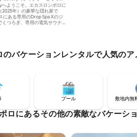
空とオーロラを眺めることがで
Priddyへようこそ。エカスロンポロに
店まで3km。
2025年）の豪華な隠れ家で
中4.91つ星の平均評価
スにある専用のDrop Spa Xのジ
でくつろぎ、専用の電気サウナ
みください。屋外で過ごした1日
を温めるのに最適です。スキー
冬の遊歩道はわずか20m、徒歩
分でレストランやカフェに行け
ロのバケーションレンタルで人気のア
03㎡のヴィラは、ゆったりとした
地の良い夜、夢のようなオーロ
ながら、ラップランドでの思い
日々を過ごすのに最適な拠点で
i
プール
敷地内無料駐
ポロにあるその他の素敵なバケーシ