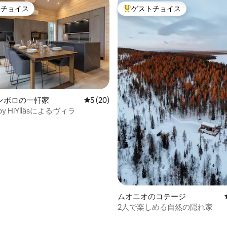
トチョイス
ゲストチョイス
ゲストチョイスです。
大好評のゲストチョイスです。
ンポロの一軒家
レビュー20件、5つ星中5つ星の平均評価
5 (20)
lvi by HiYlläsによるヴィラ
ムオニオのコテージ
2人で楽しめる自然の隠れ家
つ星中5つ星の平均評価