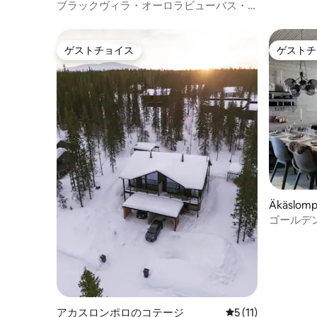
ブラックヴィラ・オーロラビューバス・
サウナ・ラップランド
ゲストチョイス
ゲストチ
ゲストチョイス
ゲストチ
Äkäslomp
ハウス
ゴールデン
ラ、穏や
アカスロンポロのコテージ
レビュー11件、5
5 (11)