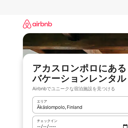
コ
ン
テ
ン
ツ
に
ス
キ
ッ
プ
アカスロンポロにある
バケーションレンタル
Airbnbでユニークな宿泊施設を見つける
エリア
検索結果が表示されたら、上下の矢印キーを使っ
チェックイン