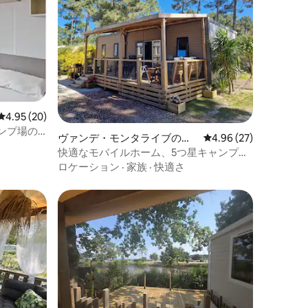
レビュー20件、5つ星中4.95つ星の平均評価
4.95 (20)
ンプ場の6
ヴァンデ・モンタライブのバ
レビュー27件、5つ星
4.96 (27)
ンガロー
快適なモバイルホーム、5つ星キャンプ
場、モンタリヴェ
ロケーション
·
家族
·
快適さ