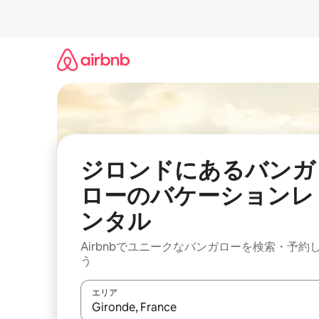
コ
ン
テ
ン
ツ
に
ス
キ
ッ
プ
ジロンドにあるバンガ
ローのバケーションレ
ンタル
Airbnbでユニークなバンガローを検索・予約
う
エリア
検索結果が表示されたら、上下の矢印キーを使っ