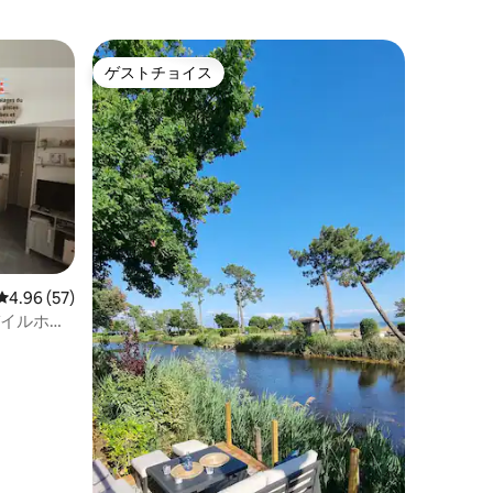
ゲストチョイス
ゲストチョイス
レビュー57件、5つ星中4.96つ星の平均評価
4.96 (57)
用モバイルホー