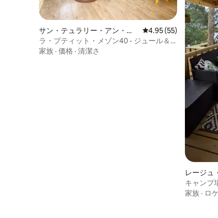
サン・テュラリー・アン・ボ
レビュー55件、5つ星中
4.95 (55)
ルヌのバンガロー
ラ・プティット・メゾン40 - ジュール＆
ヴィクトル宅
家族
·
価格
·
清潔さ
レージュ
ンガロー
キャンプ
ーのモバ
家族
·
ロ