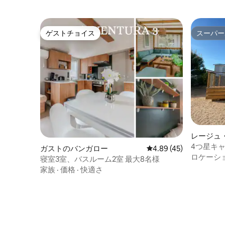
ゲストチョイス
スーパー
ゲストチョイス
スーパー
レージュ
バンガロ
4つ星キ
ガストのバンガロー
レビュー45件、5つ星中
4.89 (45)
めるバン
ロケーシ
寝室3室、バスルーム2室 最大8名様
家族
·
価格
·
快適さ