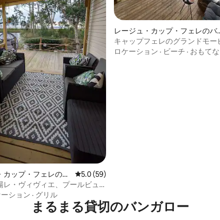
4.95つ星の平均評価
レージュ・カップ・フェレのバ
ンガロー
キャップフェレのグランドモー
ム3チャンバーキャンプ4つ星
ロケーション
·
ビーチ
·
おもてな
・カップ・フェレのバ
レビュー59件、5つ星中5.0つ星の平均評価
5.0 (59)
場レ・ヴィヴィエ、プールビュ
イルホーム
ケーション
·
グリル
まるまる貸切のバンガロー