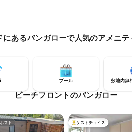
にアクセスするためのもので
ク（温水）、ミニゴルフ、ボウ
場。キッズクラブ、昼夜さまざ
マーション。森のある閑静なエ
ルには契約と保証
る宿泊施設でのリラックスした
です。
ドにあるバンガローで人気のアメニテ
i
プール
敷地内無料駐
ビーチフロントのバンガロー
ホスト
ゲストチョイス
ホスト
大好評のゲストチョイスです。