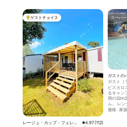
ゲストチョイス
スーパー
大好評のゲストチョイスです。
スーパー
ガストの
ガスト（ラ
MH 4/6名
ビスカロ
るキャンプ
用の32
ム。 レンタル料に含まれていないもの：
ベッドリ
価格
·
家
ンターネ
能）。キャ
レージュ・カップ・フェレの
レビュー112件、5つ星
4.97 (112)
プール、