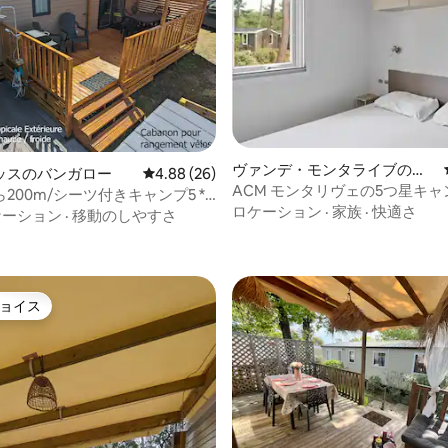
ヴァンデ・モンタライブのバ
4.98つ星の平均評価
ッスのバンガロー
レビュー26件、5つ星中4.88つ星の平均評価
4.88 (26)
ンガロー
ACM モンタリヴェの5つ星キャ
200m/シーツ付きキャンプ5 *
人用モバイルホーム
ロケーション
·
家族
·
快適さ
ケーション
·
移動のしやすさ
ョイス
ョイス