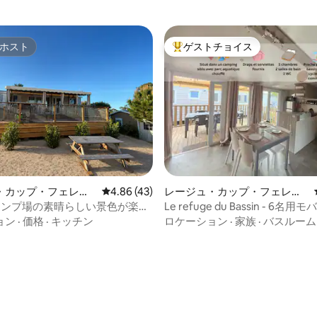
ホスト
ゲストチョイス
ホスト
大好評のゲストチョイスです。
・カップ・フェレの
レビュー43件、5つ星中4.86つ星の平均評価
4.86 (43)
レージュ・カップ・フェレの
ー
バンガロー
ャンプ場の素晴らしい景色が楽し
Le refuge du Bassin - 6名
4.89つ星の平均評価
ガロー
ム - 2バスルーム - エアコン
ョン
·
価格
·
キッチン
ロケーション
·
家族
·
バスルーム