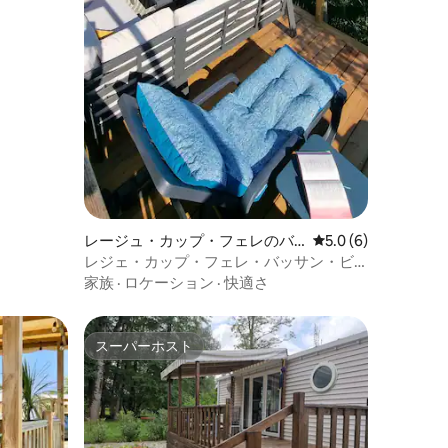
レージュ・カップ・フェレのバ
レビュー6件、5つ星
5.0 (6)
ンガロー
レジェ・カップ・フェレ・バッサン・ビ
ュー
家族
·
ロケーション
·
快適さ
スーパーホスト
スーパーホスト