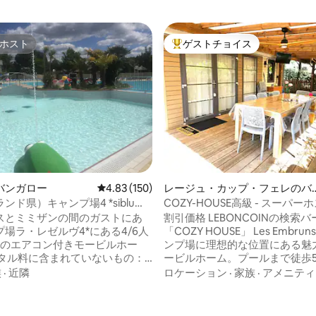
ホスト
ゲストチョイス
ホスト
大好評のゲストチョイスです。
バンガロー
レビュー150件、5つ星中4.83つ星の平均評価
4.83 (150)
レージュ・カップ・フェレのバ
ンガロー
ンド県）キャンプ場4 *siblu
COZY-HOUSE高級 - スーパーホ
星キャンプ場
スとミミザンの間のガストにあ
割引価格 LEBONCOINの検索バ
場ラ・レゼルヴ4*にある4/6人
「COZY HOUSE」 Les Embruns 4****キャ
m2のエアコン付きモービルホー
ンプ場に理想的な位置にある魅
ービルホーム。プールまで徒歩
ネン、タオル、ファンパス（イ
で自転車で数分！ 設備の整った
族
·
近隣
ロケーション
·
家族
·
アメニティ
ットまたはフロントで予約可
付きのモービルホーム。木々に
ンプ場で必要なFUN PASSは、
快適なテラスでリラックスできま
中4.97つ星の平均評価
エンターテイメント、キッズク
気あふれるキャンプ場、ウォー