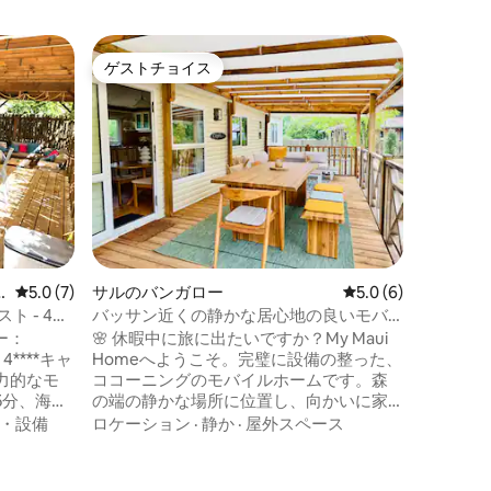
サン・テ
ゲストチョイス
スーパ
ゲストチョイス
スーパ
ルヌのバ
ランド人
当社のモ
平方メー
まれたオ
のビーチ（
km）、
ロケーシ
す。家族
ドの寝室
洗面台、
ニングル
レビュー7件、5つ星中5.0つ星の平均評価
5.0 (7)
サルのバンガロー
レビュー6件、5つ星
5.0 (6)
の整った
揃った屋
スト - 4つ
バッサン近くの静かな居心地の良いモバ
リルなど
イルホーム
ー：
🌸 休暇中に旅に出たいですか？My Maui
Homeへようこそ。完璧に設備の整った、
力的なモ
ココーニングのモバイルホームです。森
5分、海ま
の端の静かな場所に位置し、向かいに家
エアコン
はありません。 🏡 家族や友人と、または
・設備
ロケーション
·
静か
·
屋外スペース
囲まれた
出張に最適です。 🌿 アルカション湾、ピ
す。 活
ラ・デューン、サンギネ湖から30分、ボ
ターパー
ルドーとエイレの近くで美しい散策がで