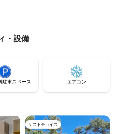
リング
きます。 木曜日の朝に開催される美しい
まなアニ
市場をお見逃しなく。 リラックスするた
リアにあ
めの、心が落ち着く快適で絶好のロケー
滞在。
ションの場所。
ィ・設備
⁠車ス⁠ペ⁠ー⁠ス
エアコン
ゲストチョイス
ゲストチョイス