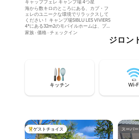
バンガロー
キャップフェレ キャンプ場 4つ星
ラブなど
海から数キロのところにある、カプ・フ
す。 MHは禁煙、ペットの同伴はお断りし
ェレのユニークな環境でリラックスして
ます。 料金には水道、ガス、電気代が含
ください！ キャンプ場SIBLU LES VIVIERS
まれています。 レンタ
4*にある32m2のモバイルホームは、プー
金が必要
ルと海の間に位置しています。2つの寝
家族
·
価格
·
チェックイン
室、設備の整ったキッチン、ソファのあ
ジロン
るリビングルーム、バスルーム、屋根付
きテラス、ガスグリルなどが備わってい
ます。 キャンプ場の中心部まで徒歩10〜
15分 FUN PASS（プールとキッズクラブへ
のアクセス）は含まれていません（お問
い合わせください） 4泊以上の滞在の場
合、リネン類が含まれます。
キッチン
Wi-F
ゲストチョイス
スーパー
大好評のゲストチョイスです。
スーパー