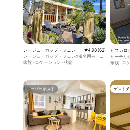
レージュ・カップ・フェレの
レビュー62件、5つ星中
4.98 (62)
ビスカロ
バンガロー
レージュ・カップ・フェレの8名用モービ
ビーチから
ルホーム
マヨット
家族
·
ロケーション
·
状態
家族
·
ロ
スーパーホスト
ゲストチ
スーパーホスト
ゲストチ