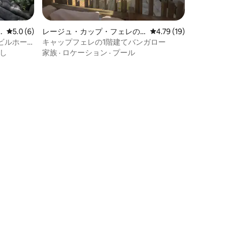
レビュー6件、5つ星中5.0つ星の平均評価
5.0 (6)
レージュ・カップ・フェレの
レビュー19件、5つ星
4.79 (19)
バンガロー
ビルホー
キャップフェレの1階建てバンガロー
し
家族
·
ロケーション
·
プール