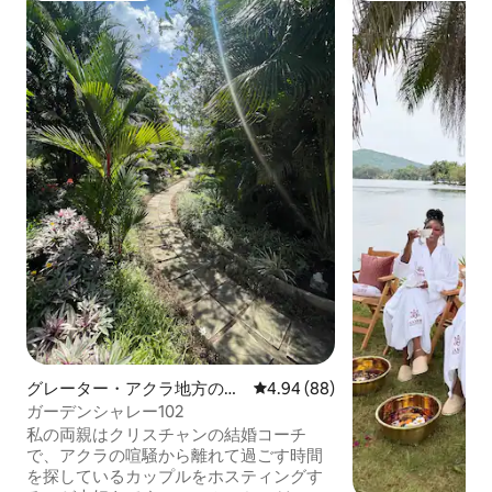
グレーター・アクラ地方のバ
レビュー88件、5つ星中4.94
4.94 (88)
ンガロー
ガーデンシャレー102
私の両親はクリスチャンの結婚コーチ
で、アクラの喧騒から離れて過ごす時間
を探しているカップルをホスティングす