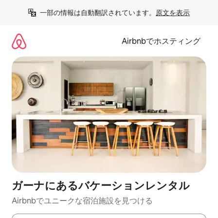
コ
一部の情報は自動翻訳されています。
原文を表示
ン
テ
ン
Airbnbでホスティング
ツ
に
ス
キ
ッ
プ
ガーナにあるバケーションレンタル
Airbnbでユニークな宿泊施設を見つける