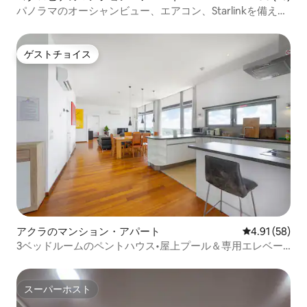
パノラマのオーシャンビュー、エアコン、Starlinkを備えた
快適な家
ゲストチョイス
ゲストチョイス
アクラのマンション・アパート
レビュー58件
4.91 (58)
3ベッドルームのペントハウス•屋上プール＆専用エレベー
ター
スーパーホスト
スーパーホスト