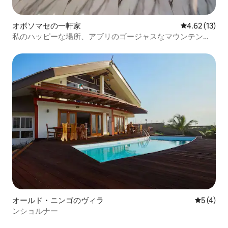
オボソマセの一軒家
レビュー13件
4.62 (13)
私のハッピーな場所、アブリのゴージャスなマウンテンビ
ュー！
オールド・ニンゴのヴィラ
レビュー
5 (4)
ンショルナー