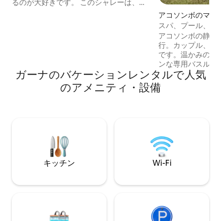
るのが大好きです。 このシャレーは、人
間関係とウェルネスプログラムをホスト
アコソンボのマン
するために建設中のガーデンリトリート
パート
スパ、プール、ボ
センターにある2つのシャレーの1つで
泊先。
アコソンボの静か
す。オーガニッククリーニング製品、オ
行。カップル、フ
ーガニック農場、太陽光発電の独占使用
です。温かみのあ
を含む100 ％自然であることを誇りに思
ンな専用バスルー
います。 私のプロフィールで、素晴らし
ガーナのバケーションレンタルで人気
クセスを備えた、
いレビューやその他のリスティングをご
みください。プー
のアメニティ・設備
覧いただけます。 喫煙は禁止されてお
り、敷地内のレス
り、商業目的またはプロによる写真撮影
んだり、スパトリ
は禁止されています。
り、ボートやカヤ
したりできます。
とのご旅行ですか
まる貸し切りでご
大10名様まで。
休暇、お祝い、静
キッチン
Wi-Fi
ごすのに最適です