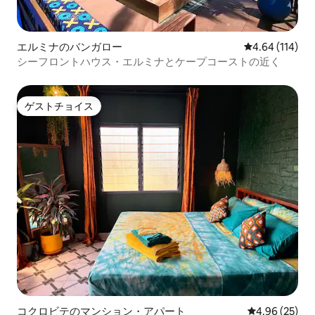
エルミナのバンガロー
レビュー114件
4.64 (114)
シーフロントハウス・エルミナとケープコーストの近く
ゲストチョイス
ゲストチョイス
コクロビテのマンション・アパート
レビュー25件
4.96 (25)