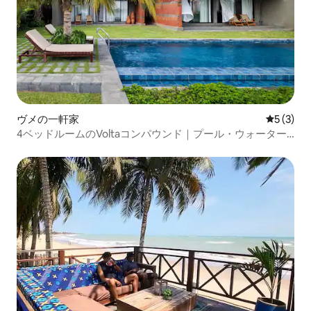
ヴメの一軒家
レビュー
5 (3)
4ベッドルームのVoltaコンパウンド｜プール・ウォーター
フロント・8名様宿泊可能