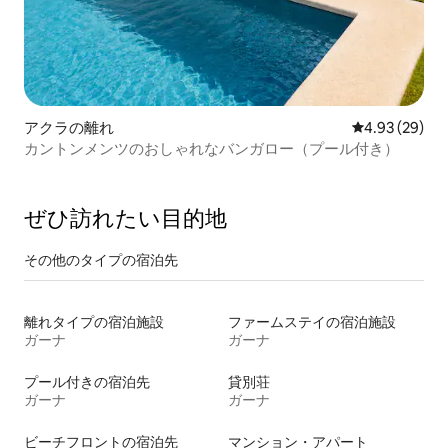
アクラの離れ
レビュー29件
4.93 (29)
カントンメンツのおしゃれなバンガロー（プール付き）
ぜひ訪⁠れ⁠た⁠い目⁠的⁠地
その他のタ⁠イ⁠プ⁠の宿⁠泊⁠先
離れタイプの宿泊施設
ファームステイの宿泊施設
ガーナ
ガーナ
プール付きの宿泊先
貸別荘
ガーナ
ガーナ
ビーチフロントの宿泊先
マンション・アパート