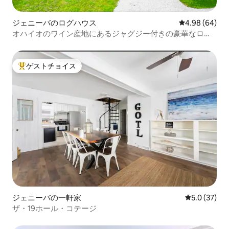
ジェニーバのログハウス
レビュー64件
4.98 (64)
オハイオのワイン産地にあるジャグジー付きの豪華なログ
ハウス
ゲストチョイス
大好評のゲストチョイスです。
ジェニーバの一軒家
レビュー37
5.0 (37)
ザ・19ホール・コテージ