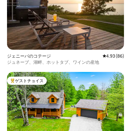
ジェニーバのコテージ
レビュー86件
4.93 (86)
ジュネーブ、湖畔、ホットタブ、ワインの産地
ゲストチョイス
大好評のゲストチョイスです。