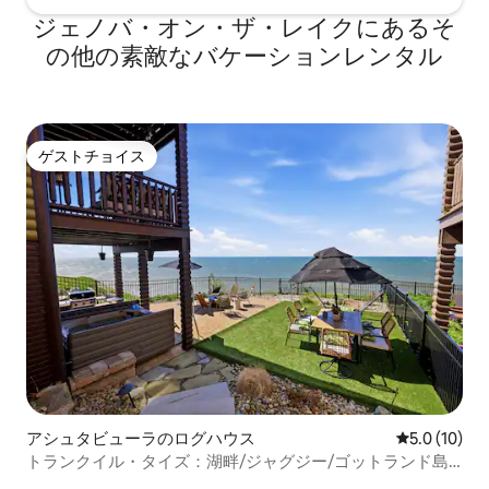
ジェノバ・オン・ザ・レイクにあるそ
の他の素敵なバケーションレンタル
ゲストチョイス
ゲストチョイス
アシュタビューラのログハウス
レビュー10
5.0 (10)
トランクイル・タイズ：湖畔/ジャグジー/ゴットランド島
まで6分