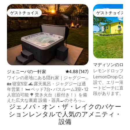
ゲストチョイス
ゲストチョイス
ゲストチョイス
ゲストチョイス
マディソンのログ
レモンドロップ・
ジェニーバの一軒家
レビュー147件、5つ星中4.88
4.88 (147)
ージ
LemonDrop C
ワインの産地にある隠れ家｜ジャグジー•
設で、エリー湖に
12人宿泊可能
🏡 寝室5室 🌊 露天風呂・ジャグジーは通
ートビーチに直接
年営業！ 🛏 ベッド7台• バスルーム3室• 12
段があります。キ
人宿泊可能 🌳 焚き火台（薪付き！）を備
から湖が見えます
えた広大な裏庭 設備・器具🍳のそろった
ッコリーの堅材フ
ジェノバ・オン・ザ・レイクのバケー
キッチン • バーベキューグリル 12人用🍽
ー、電気フラット
ダイニングテーブル 🎥 スマートテレビ•
ションレンタルで人気のアメニティ・
ロな冷蔵庫、レト
Roku + Spectrum 💻 リモートワーク用の
設備
スター、Keurig
デスク 小さなお子様用の👶ベビーベッド
「Casper Dre
5台以上の車を🚗駐車できる私道 🐾 ペッ