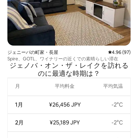
ジェニーバの町家・長屋
レビュー97件
4.96 (97)
Spire、GOTL、ワイナリーの近くでの素晴らしい滞在
ジェノバ・オン・ザ・レイクを訪⁠れ⁠る
の⁠に最⁠適⁠な時⁠期⁠は⁠？
月
平均料金
平均気温
1月
¥26,456 JPY
-2°C
2月
¥25,189 JPY
-2°C