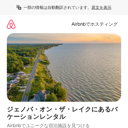
コ
一部の情報は自動翻訳されています。
原文を表示
ン
テ
ン
Airbnbでホスティング
ツ
に
ス
キ
ッ
プ
ジェノバ・オン・ザ・レイクにあるバ
ケーションレンタル
Airbnbでユニークな宿泊施設を見つける