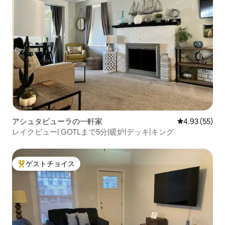
アシュタビューラの一軒家
レビュー55件
4.93 (55)
レイクビュー| GOTLまで5分|暖炉|デッキ|キング
ゲストチョイス
大好評のゲストチョイスです。