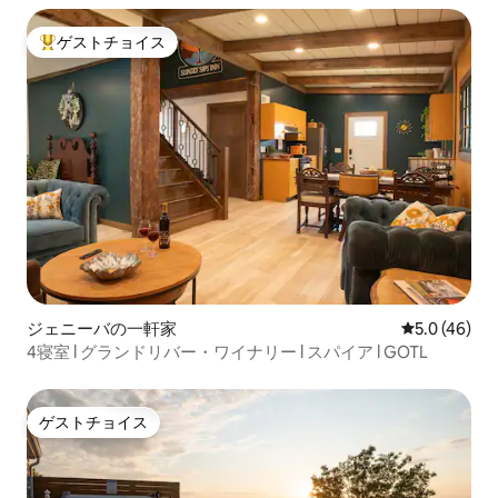
ゲストチョイス
大好評のゲストチョイスです。
ジェニーバの一軒家
レビュー46
5.0 (46)
4寝室 l グランドリバー・ワイナリー l スパイア l GOTL
ゲストチョイス
ゲストチョイス