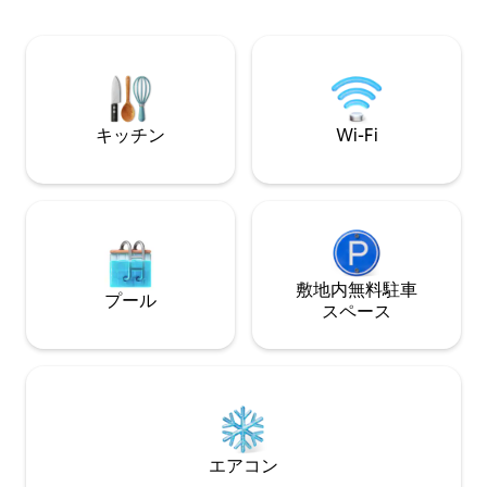
インサイズのソフ
トと泊まれる宿泊先 ワイナリー、エリー
（プロパン付き）
湖、SPIREまで🛋数分 広々としていてお
1949年に漁師の
しゃれで、あらゆるものに近いこのジュ
たコテージ、エリ
ネーブの家は、オハイオのワインの産地
畔のコテージ
での理想的なグループリトリートです。
キッチン
Wi-Fi
敷地内無料駐⁠車
プール
ス⁠ペ⁠ー⁠ス
エアコン