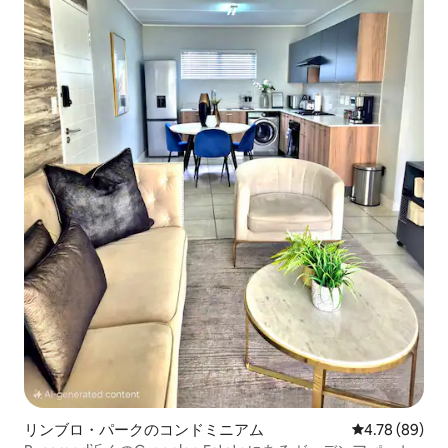
リンブロ・パークのコンドミニアム
レビュー89件
4.78 (89)