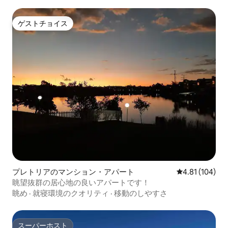
ゲストチョイス
ゲストチョイス
プレトリアのマンション・アパート
レビュー104件
4.81 (104)
眺望抜群の居心地の良いアパートです！
眺め
·
就寝環境のクオリティ
·
移動のしやすさ
スーパーホスト