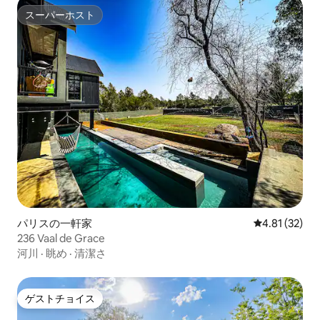
スーパーホスト
スーパーホスト
パリスの一軒家
レビュー32件
4.81 (32)
236 Vaal de Grace
河川
·
眺め
·
清潔さ
ゲストチョイス
ゲストチョイス