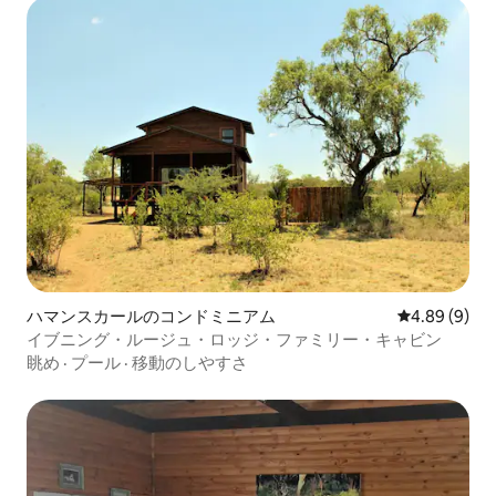
ハマンスカールのコンドミニアム
レビュー9件
4.89 (9)
イブニング・ルージュ・ロッジ・ファミリー・キャビン
眺め
·
プール
·
移動のしやすさ