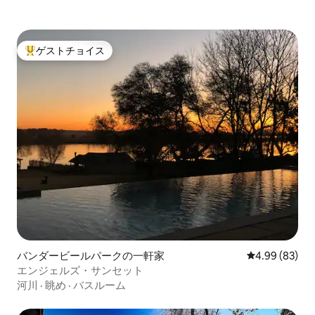
ゲストチョイス
大好評のゲストチョイスです。
バンダービールパークの一軒家
レビュー83件
4.99 (83)
エンジェルズ・サンセット
河川
·
眺め
·
バスルーム