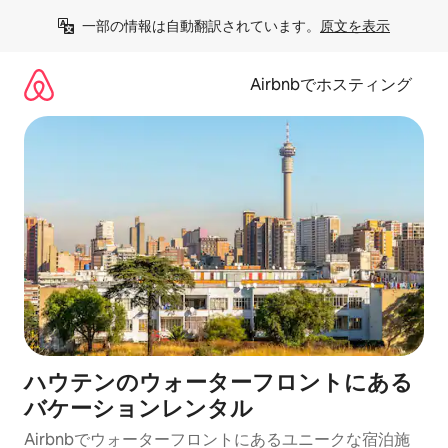
コ
一部の情報は自動翻訳されています。
原文を表示
ン
テ
ン
Airbnbでホスティング
ツ
に
ス
キ
ッ
プ
ハウテンのウォーターフロントにある
バケーションレンタル
Airbnbでウォーターフロントにあるユニークな宿泊施