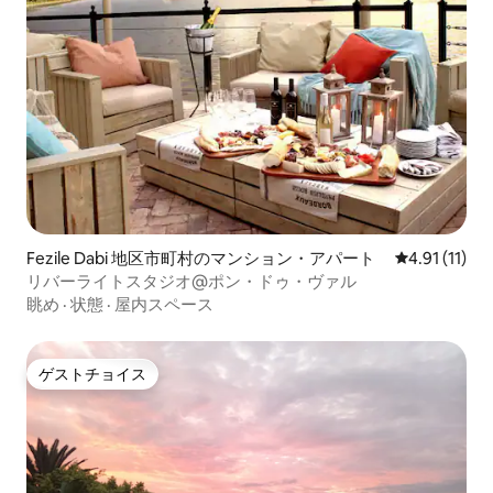
Fezile Dabi 地区市町村のマンション・アパート
レビュー11件
4.91 (11)
リバーライトスタジオ@ポン・ドゥ・ヴァル
眺め
·
状態
·
屋内スペース
ゲストチョイス
ゲストチョイス