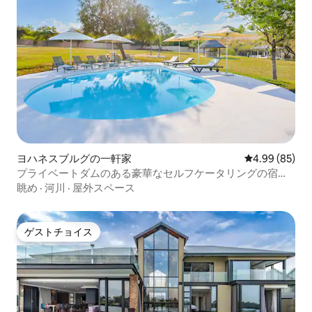
ヨハネスブルグの一軒家
レビュー85件
4.99 (85)
プライベートダムのある豪華なセルフケータリングの宿泊
先
眺め
·
河川
·
屋外スペース
ゲストチョイス
ゲストチョイス