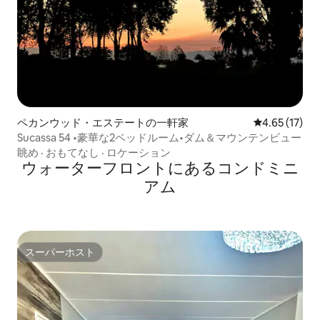
ペカンウッド・エステートの一軒家
レビュー17件
4.65 (17)
Sucassa 54 •豪華な2ベッドルーム•ダム＆マウンテンビュー
眺め
·
おもてなし
·
ロケーション
ウォーターフロントにあるコンドミニ
アム
スーパーホスト
スーパーホスト