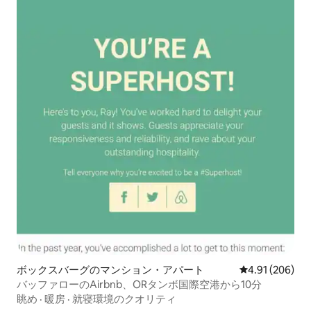
ボックスバーグのマンション・アパート
レビュー206件
4.91 (206)
バッファローのAirbnb、ORタンボ国際空港から10分
眺め
·
暖房
·
就寝環境のクオリティ