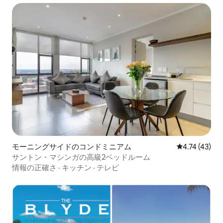
モーニングサイドのコンドミニアム
レビュー43件
4.74 (43)
サントン・マシンガの高級2ベッドルーム
情報の正確さ
·
キッチン
·
テレビ