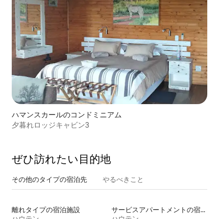
ハマンスカールのコンドミニアム
夕暮れロッジキャビン3
ぜひ訪⁠れ⁠た⁠い目⁠的⁠地
その他のタ⁠イ⁠プ⁠の宿⁠泊⁠先
やるべきこと
離れタイプの宿泊施設
サービスアパートメントの宿泊施設
ハウテン
ハウテン