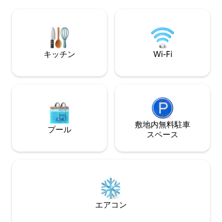
チン、ラウンジ、ダイニングスペースを
バーベキューを楽
備えた広々としたオープンプランのリビ
トプールやジャグ
ングエリアがあり、家族や友人との集ま
ぼんだボマでパチ
りのために設計された大きなパティオに
囲んだりしましょ
つながっています。1階にはスタイリッシ
所が待っています
ュな寝室が3室（うち2室は共用バスルー
キッチン
Wi-Fi
ム、1室は専用バスルーム付き）と、2階
には専用バルコニーとダムの素晴らしい
眺めを楽しめる豪華なメインスイートが
あります。 屋外では、水面に沈む夕日を
眺めたり、星空の下で大切な人とブラア
イ（南アフリカのバーベキュー）を楽し
んだり、ダムに月明かりがキラキラと降
り注ぐのを眺めながらリラックスしたり
敷地内無料駐⁠車
プール
できます。スリルを求める方には、ヴァ
ス⁠ペ⁠ー⁠ス
ールの広大な水域でボートやウォーター
スポーツを楽しむなど、楽しみ方は無限
大です。 ヨハネスブルグから1時間強の場
所にあるこの静かな隠れ家は、便利なほ
ど近いのに、まるで別世界にいるかのよ
うな感覚を味わえます。充電したい、お
祝いしたい、探索したい、どんな目的で
エアコン
訪れても、この宿泊施設には思い出に残
る滞在に必要なものがすべて揃っていま