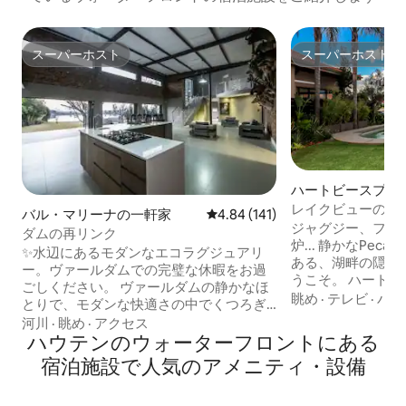
スーパーホスト
スーパーホスト
スーパーホスト
スーパーホスト
ハートビースプー
然保護区のヴィラ
レイクビューの寝
バル・マリーナの一軒家
レビュー141件、5つ星中4.84
4.84 (141)
Pecanwood Golf E
ジャグジー、ファ
ダムの再リンク
炉... 静かなPecanw
✨水辺にあるモダンなエコラグジュアリ
ある、湖畔の隠れ
ー。ヴァールダムでの完璧な休暇をお過
うこそ。 ハート
ごしください。 ヴァールダムの静かなほ
を眺めながら、快
眺め
·
テレビ
·
バス
とりで、モダンな快適さの中でくつろぎ
た時間をお楽しみ
ましょう。環境に優しいこの隠れ家は、
河川
·
眺め
·
アクセス
レビのある5つの
洗練されたデザインと息をのむようなウ
ハウテンのウォーターフロントにある
つのバスルーム 
ォーターフロントの景色を兼ね備え、贅
宿泊施設で人気のアメニティ・設備
テーブル、ゲーム
沢とリラックスの完璧なバランスを提供
た広いエンターテ
します。 中に入ると、設備の整ったキッ
のむような景色を