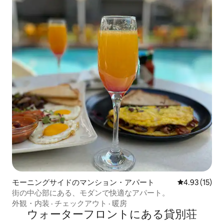
モーニングサイドのマンション・アパート
レビュー15件
4.93 (15)
街の中心部にある、モダンで快適なアパート。
外観・内装
·
チェックアウト
·
暖房
ウォーターフロントにある貸別荘