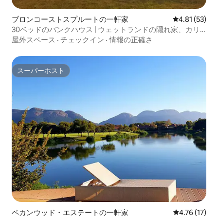
ブロンコーストスプルートの一軒家
レビュー53件
4.81 (53)
30ベッドのバンクハウス | ウェットランドの隠れ家、カリ
ナン
屋外スペース
·
チェックイン
·
情報の正確さ
スーパーホスト
スーパーホスト
ペカンウッド・エステートの一軒家
レビュー17件
4.76 (17)