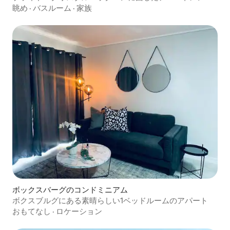
ホテル
眺め
·
バスルーム
·
家族
ボックスバーグのコンドミニアム
ボクスブルグにある素晴らしい1ベッドルームのアパート
おもてなし
·
ロケーション