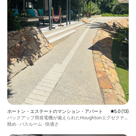
ホートン・エステートのマンション・アパート
レビュー13
5.0 (13)
バックアップ用発電機が備えられたHoughtonエグゼクテ
ィブスイート。
眺め
·
バスルーム
·
快適さ