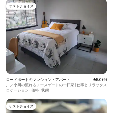
ゲストチョイス
ゲストチョイス
ロードポートのマンション・アパート
レビュー9
5.0 (9)
川／小川の流れるノースゲートの一軒家 | 仕事とリラックス
ロケーション
·
価格
·
状態
ゲストチョイス
ゲストチョイス