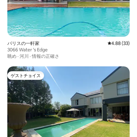
パリスの一軒家
レビュー33件
4.88 (33)
3066 Water 's Edge
眺め
·
河川
·
情報の正確さ
ゲストチョイス
ゲストチョイス