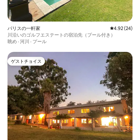
パリスの一軒家
レビュー24件
4.92 (24)
川沿いのゴルフエステートの宿泊先（プール付き）
眺め
·
河川
·
プール
ゲストチョイス
ゲストチョイス