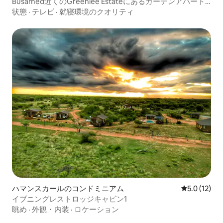
Busamed近くのGreenlee Estateにあるガーデンアパート
メント
状態
·
テレビ
·
就寝環境のクオリティ
ハマンスカールのコンドミニアム
レビュー12
5.0 (12)
イブニングレストロッジキャビン1
眺め
·
外観・内装
·
ロケーション