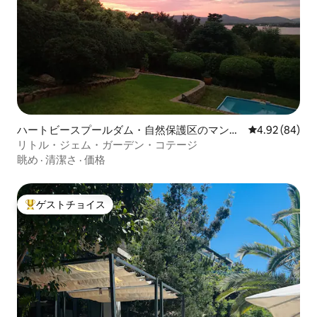
ハートビースプールダム・自然保護区のマンシ
レビュー84件
4.92 (84)
ョン・アパート
リトル・ジェム・ガーデン・コテージ
眺め
·
清潔さ
·
価格
ゲストチョイス
大好評のゲストチョイスです。