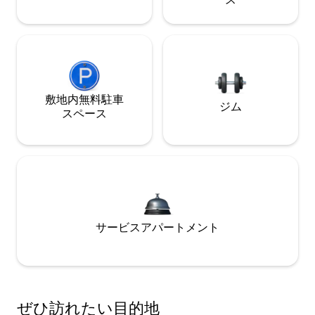
敷地内無料駐⁠車
ジム
ス⁠ペ⁠ー⁠ス
サービスアパートメント
ぜひ訪⁠れ⁠た⁠い目⁠的⁠地