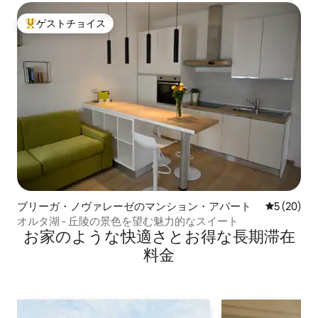
ゲストチョイス
大好評のゲストチョイスです。
ブリーガ・ノヴァレーゼのマンション・アパート
レビュー2
5 (20)
オルタ湖 - 丘陵の景色を望む魅力的なスイート
お家のような快⁠適⁠さ⁠とお⁠得⁠な長⁠期⁠滞⁠在
料⁠金