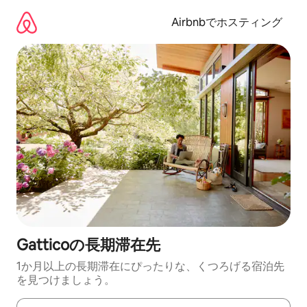
コ
ン
Airbnbでホスティング
テ
ン
ツ
に
ス
キ
ッ
プ
Gatticoの長期滞在先
1か月以上の長期滞在にぴったりな、くつろげる宿泊先
を見つけましょう。