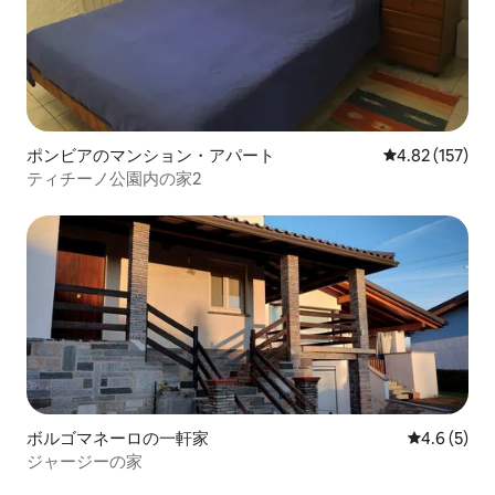
ポンビアのマンション・アパート
レビュー157件
4.82 (157)
ティチーノ公園内の家2
ボルゴマネーロの一軒家
レビュー5
4.6 (5)
ジャージーの家