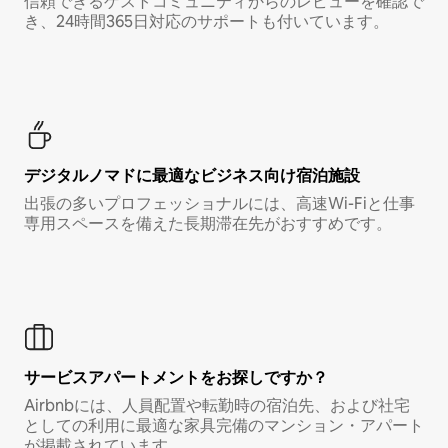
信頼できるゲストコミュニティからのレビューを確認で
き、24時間365日対応のサポートも付いています。
デジタルノマド⁠に最⁠適⁠なビ⁠ジ⁠ネ⁠ス⁠向⁠け宿⁠泊⁠施⁠設
出張の多いプロフェッショナルには、高速Wi-Fiと仕事
専用スペースを備えた長期滞在先がおすすめです。
サービスアパートメントをお探しですか？
Airbnbには、人員配置や転勤時の宿泊先、および社宅
としての利用に最適な家具完備のマンション・アパート
が掲載されています。