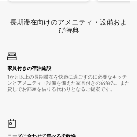
長期滞在向け⁠のア⁠メ⁠ニ⁠テ⁠ィ⁠・設⁠備⁠およ
び特⁠典
家具付き⁠の宿⁠泊⁠施⁠設
1か月以上の長期滞在を快適に過ごすのに必要なキッチ
ンとアメニティ・設備を備えた家具付きの宿泊先。また
貸しでお部屋を借りる代わりとなるご提案です。
ニーズに合わせて選べる柔軟性