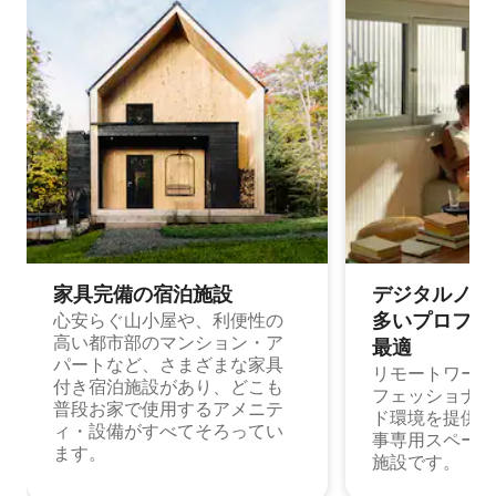
家具完備の宿⁠泊⁠施⁠設
デジタルノマド
多⁠いプ⁠ロ⁠フ⁠ェ⁠
心安らぐ山小屋や、利便性の
高い都市部のマンション・ア
最⁠適
パートなど、さまざまな家具
リモートワーク
付き宿泊施設があり、どこも
フェッショナル
普段お家で使用するアメニテ
ド環境を提供する
ィ・設備がすべてそろってい
事専用スペース
ます。
施設です。